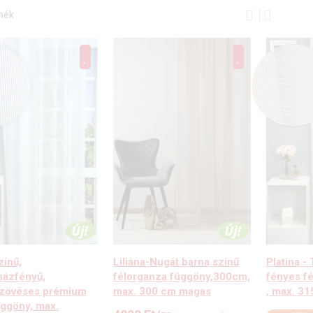
mék
zínű,
Liliána-Nugát barna színű
Platina -
ázfényű,
félorganza függöny,300cm,
fényes f
szövéses prémium
max. 300 cm magas
, max. 3
üggöny, max.