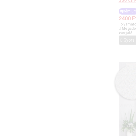
300 cm
#prémiu
2400
F
Folyamato
Megadot
varrjuk!
Gyors 