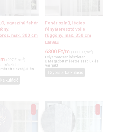
, egyszínű fehér
Fehér színű, légies
göny,
fényáteresztő voile
óros, max. 300 cm
függöny, max. 350 cm
magas
6300
Ft
/m
2
(1.800 Ft/m
)
Folyamatosan készleten.
/m
2
(997 Ft/m
)
Megadott méretre szabjuk és
an készleten.
varrjuk!
 méretre szabjuk és
Gyors árkalkuláció
kalkuláció