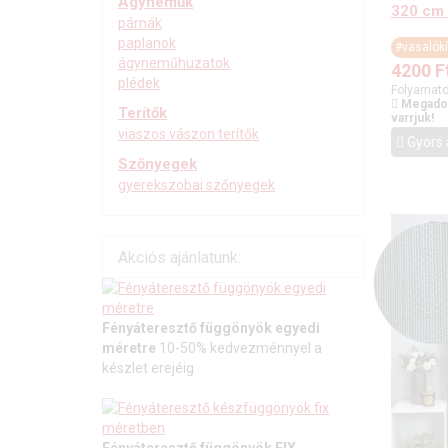
Ágyneműk
320 cm
párnák
paplanok
#vasalók
ágyneműhuzatok
4200
F
plédek
Folyamato
Megadot
Terítők
varrjuk!
viaszos vászon terítők
Gyors 
Szőnyegek
gyerekszobai szőnyegek
Akciós ajánlatunk:
Fényáteresztő függönyök egyedi
méretre
10-50% kedvezménnyel a
készlet erejéig