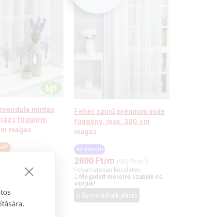
levendula mintás
Fehér szinű prémium voile
itrázs függöny,
függöny, max. 300 cm
cm magas
magas
élő
#prémium
/m
2
2800
Ft
/m
(5.000 Ft/m
)
2
(933 Ft/m
)
an készleten.
Folyamatosan készleten.
 méretre szabjuk és
Megadott méretre szabjuk és
varrjuk!
atos
kalkuláció
Gyors árkalkuláció
ítására,