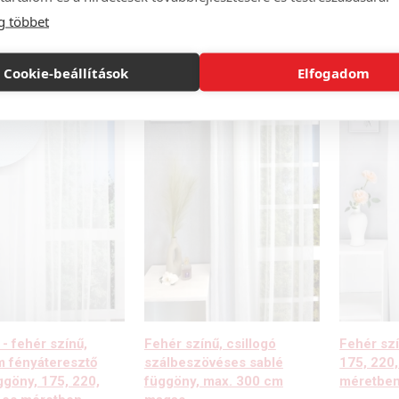
g többet
Cookie-beállítások
Elfogadom
 - fehér színű,
Fehér színű, csillogó
Fehér szí
 fényáteresztő
szálbeszövéses sablé
175, 220
ggöny, 175, 220,
függöny, max. 300 cm
méretbe