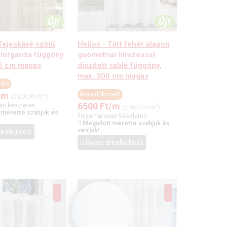
 Tejeskávé színű
Helios - Tört fehér alapon
élorganza függöny
geometriai hímzéssel
15 cm magas
díszített sablé függöny,
max. 300 cm magas
élő
/m
#vasalókímélő
2
(2.000 Ft/m
)
6500
Ft
/m
an készleten.
2
(2.167 Ft/m
)
 méretre szabjuk és
Folyamatosan készleten.
Megadott méretre szabjuk és
varrjuk!
kalkuláció
Gyors árkalkuláció