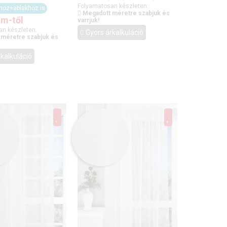
Folyamatosan készleten.
óhoz+ablakhoz is
Megadott méretre szabjuk és
/m-től
varrjuk!
an készleten.
Gyors árkalkuláció
 méretre szabjuk és
kalkuláció