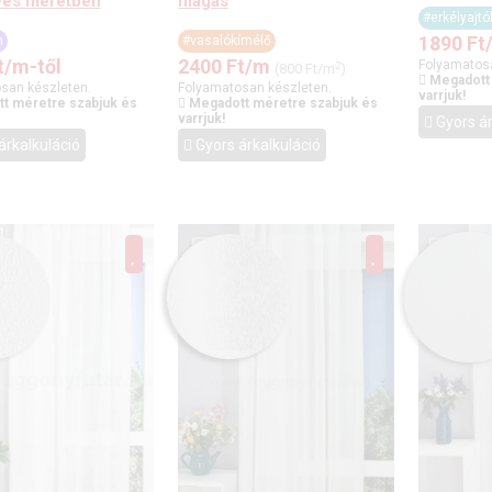
-es méretben
magas
#erkélyajt
1890
Ft
m
#vasalókímélő
t
/m-től
2400
Ft
/m
Folyamatos
2
(800 Ft/m
)
Megadott
san készleten.
Folyamatosan készleten.
varrjuk!
t méretre szabjuk és
Megadott méretre szabjuk és
varrjuk!
Gyors ár
árkalkuláció
Gyors árkalkuláció