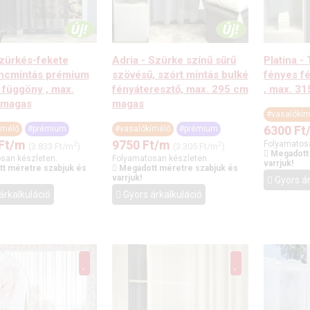
Szürkés-fekete
Adria - Szürke színű sűrű
Platina -
áncmintás prémium
szövésű, szórt mintás bulké
fényes f
 függöny , max.
fényáteresztő, max. 295 cm
, max. 3
 magas
magas
#vasalókím
6300
Ft
ímélő
#prémium
#vasalókímélő
#prémium
Ft
/m
9750
Ft
/m
Folyamatos
2
2
(3.833 Ft/m
)
(3.305 Ft/m
)
Megadott
san készleten.
Folyamatosan készleten.
varrjuk!
t méretre szabjuk és
Megadott méretre szabjuk és
varrjuk!
Gyors ár
árkalkuláció
Gyors árkalkuláció