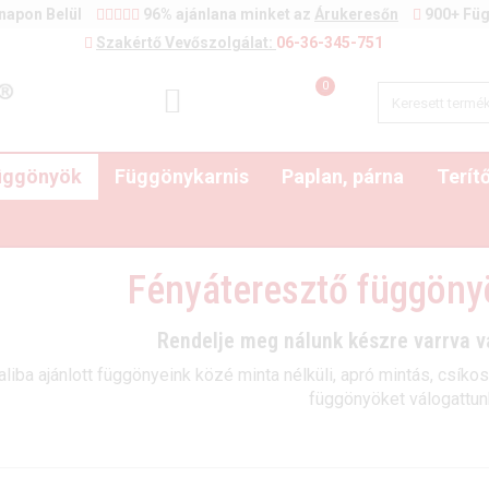
napon Belül
96% ajánlana minket az
Árukeresőn
900+ Füg
Szakértő Vevőszolgálat:
06-36-345-751
0
függönyök
Függönykarnis
Paplan, párna
Terít
Fényáteresztő függöny
Rendelje meg nálunk készre varrva 
liba ajánlott függönyeink közé minta nélküli, apró mintás, csíko
függönyöket válogattun