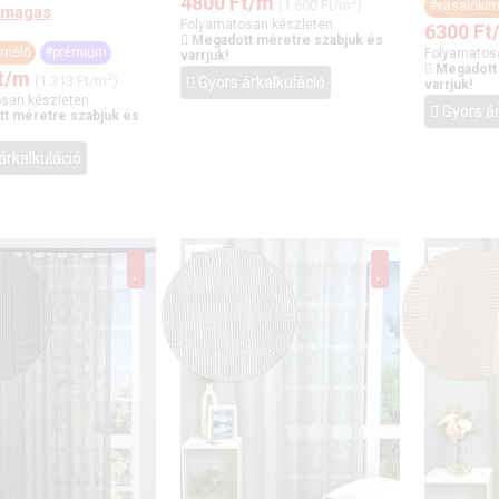
4800
Ft
/m
2
(1.600 Ft/m
)
#vasalókím
 magas
Folyamatosan készleten.
6300
Ft
Megadott méretre szabjuk és
ímélő
#prémium
Folyamatos
varrjuk!
Megadott
t
/m
2
(1.313 Ft/m
)
Gyors árkalkuláció
varrjuk!
san készleten.
Gyors ár
t méretre szabjuk és
árkalkuláció