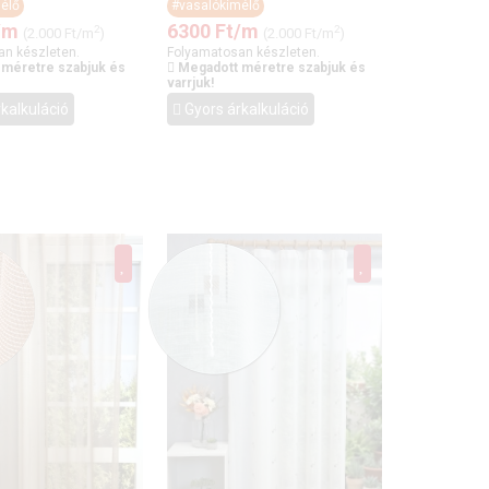
élő
#vasalókímélő
/m
6300
Ft
/m
2
2
(2.000 Ft/m
)
(2.000 Ft/m
)
an készleten.
Folyamatosan készleten.
 méretre szabjuk és
Megadott méretre szabjuk és
varrjuk!
kalkuláció
Gyors árkalkuláció