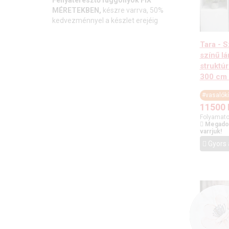
Fényáteresztő függönyök FIX
MÉRETEKBEN,
készre varrva, 50%
kedvezménnyel a készlet erejéig
Tara - 
színű l
struktúr
300 cm
#vasalók
11500
Folyamato
Megadot
varrjuk!
Gyors 