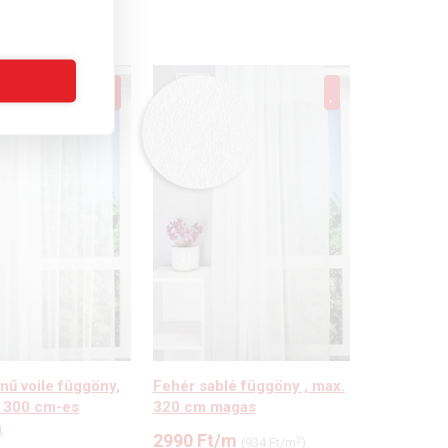
nű voile függöny,
Fehér sablé függöny , max.
, 300 cm-es
320 cm magas
n
2990
Ft
/m
2
(934 Ft/m
)