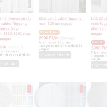
zínű, fényes cirkás
Ekrü színű sablé függöny ,
LÁNGÁLLÓ
 sablet függöny,
max. 325 cm magas
voile füg
nóros (régi
ólomzsin
#vasalókímélő
m 1862-300), max.
magas
2990
Ft
/m
2
 magas
(920 Ft/m
)
#lángálló
Folyamatosan készleten.
t
/m
Megadott méretre szabjuk és
2
(833 Ft/m
)
2990
Ft
varrjuk!
san készleten.
Folyamatos
t méretre szabjuk és
Gyors árkalkuláció
Megadott
varrjuk!
árkalkuláció
Gyors ár