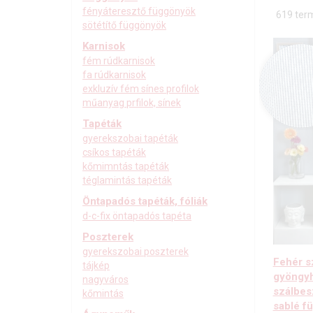
fényáteresztő függönyök
619 ter
sötétítő függönyök
Karnisok
fém rúdkarnisok
fa rúdkarnisok
exkluzív fém sínes profilok
műanyag prfilok, sínek
Tapéták
gyerekszobai tapéták
csíkos tapéták
kőmimntás tapéták
téglamintás tapéták
Öntapadós tapéták, fóliák
d-c-fix öntapadós tapéta
Poszterek
gyerekszobai poszterek
Fehér s
tájkép
gyöngyh
nagyváros
szálbe
kőmintás
sablé f