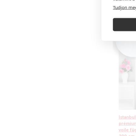
Tudjon me
Istanbul
prémium
voile fü