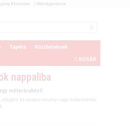
göny Készleten
Méretgarancia
ő
Tapéta
Közületeknek
KOSÁR
ök nappaliba
vagy méteráruként!
s, elegáns és divatos növényi vagy hullámmintás
k.