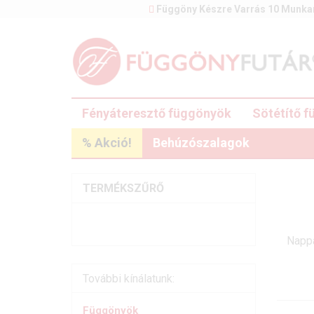
Függöny Készre Varrás 10 Munka
Fényáteresztő függönyök
Sötétítő 
% Akció!
Behúzószalagok
TERMÉKSZŰRŐ
Nappa
További kínálatunk:
Függönyök