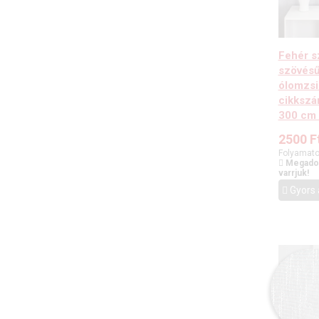
Fehér s
szövésű
ólomzsi
cikkszá
300 cm
2500
F
Folyamato
Megadot
varrjuk!
Gyors 