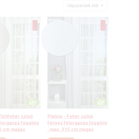
népszerűek elől
 Törtfehér színű
Platina - Fehér színű
élorganza függöny
fényes félorganza függöny
15 cm magas
, max. 315 cm magas