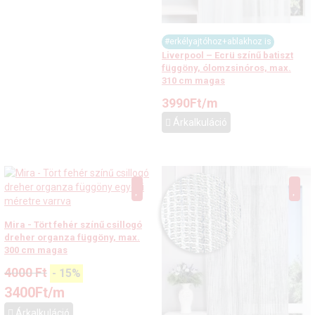
#erkélyajtóhoz+ablakhoz is
Liverpool – Ecrü színű batiszt
függöny, ólomzsinóros, max.
310 cm magas
3990
Ft
/m
Árkalkuláció
Mira - Tört fehér színű csillogó
dreher organza függöny, max.
300 cm magas
4000
Ft
-
15
%
3400
Ft
/m
Árkalkuláció