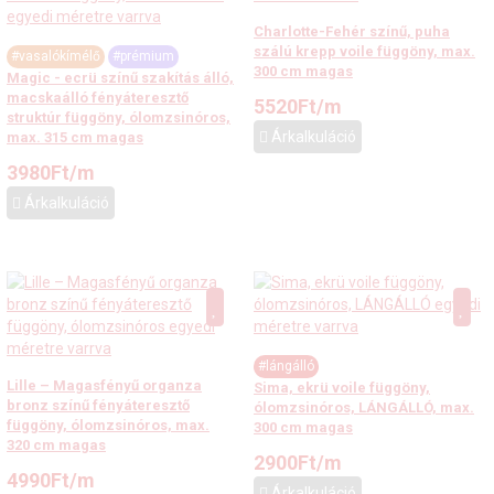
Charlotte-Fehér színű, puha
szálú krepp voile függöny, max.
#vasalókímélő
#prémium
300 cm magas
Magic - ecrü színű szakítás álló,
macskaálló fényáteresztő
5520
Ft
/m
struktúr függöny, ólomzsinóros,
Árkalkuláció
max. 315 cm magas
3980
Ft
/m
Árkalkuláció
#lángálló
Lille – Magasfényű organza
Sima, ekrü voile függöny,
bronz színű fényáteresztő
ólomzsinóros, LÁNGÁLLÓ, max.
függöny, ólomzsinóros, max.
300 cm magas
320 cm magas
2900
Ft
/m
4990
Ft
/m
Árkalkuláció