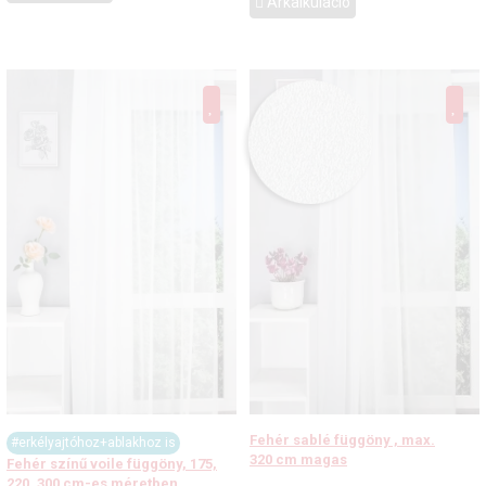
Árkalkuláció
Fehér sablé függöny , max.
#erkélyajtóhoz+ablakhoz is
320 cm magas
Fehér színű voile függöny, 175,
220, 300 cm-es méretben