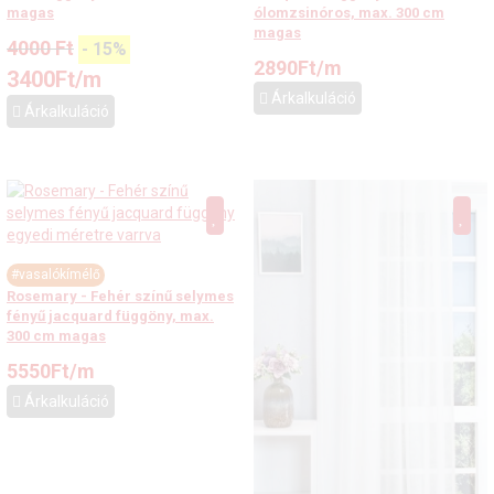
magas
ólomzsinóros, max. 300 cm
magas
4000
Ft
-
15
%
2890
Ft
/m
3400
Ft
/m
Árkalkuláció
Árkalkuláció
#vasalókímélő
Rosemary - Fehér színű selymes
fényű jacquard függöny, max.
300 cm magas
5550
Ft
/m
Árkalkuláció