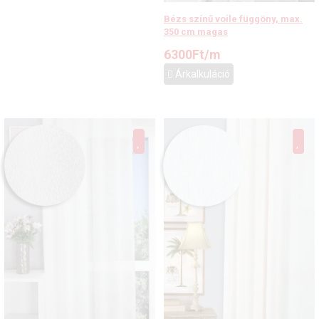
Bézs színű voile függöny, max.
350 cm magas
6300
Ft
/m
Árkalkuláció