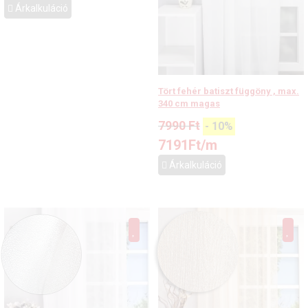
Árkalkuláció
Tört fehér batiszt függöny , max.
340 cm magas
7990
Ft
-
10
%
7191
Ft
/m
Árkalkuláció