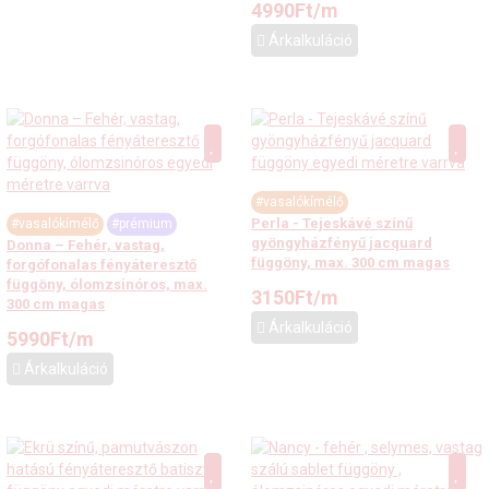
4990
Ft
/m
Árkalkuláció
#vasalókímélő
Perla - Tejeskávé színű
#vasalókímélő
#prémium
gyöngyházfényű jacquard
Donna – Fehér, vastag,
függöny, max. 300 cm magas
forgófonalas fényáteresztő
függöny, ólomzsinóros, max.
3150
Ft
/m
300 cm magas
Árkalkuláció
5990
Ft
/m
Árkalkuláció