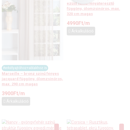
ezüst színű fényáteresztő
függöny, ólomzsinóros, max.
320 cm magas
4990
Ft
/m
Árkalkuláció
#erkélyajtóhoz+ablakhoz is
Marseille – bronz színű fényes
jacquard függöny, ólomzsinóros,
max. 290 cm magas
3900
Ft
/m
Árkalkuláció