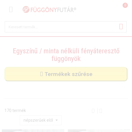
0
Egyszínű / minta nélküli fényáteresztő
függönyök
Termékek szűrése
170 termék
népszerűek elől