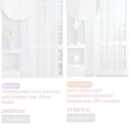
#vasalókímélő
#prémium
Perla - Fehér színű
Tört fehér/ekrü színű, prémium
gyöngyházfényű jaquard
voile függöny, max. 300 cm
függöny, max. 300 cm magas
magas
3150
Ft
/m
2600
Ft
/m
Árkalkuláció
Árkalkuláció