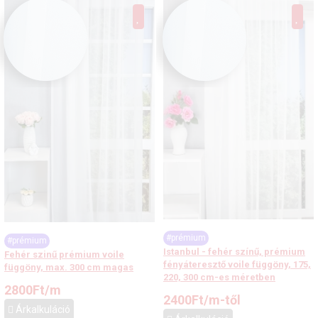
#prémium
#prémium
Istanbul - fehér színű, prémium
Fehér szinű prémium voile
fényáteresztő voile függöny, 175,
függöny, max. 300 cm magas
220, 300 cm-es méretben
2800
Ft
/m
2400
Ft
/m-től
Árkalkuláció