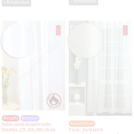
Árkalkuláció
Árkalkuláció
#lángálló
#prémium
#vasalókímélő
Fehér színű lángálló voile
függöny, 175, 220, 300 cm-es
Perla - Ecrü színű