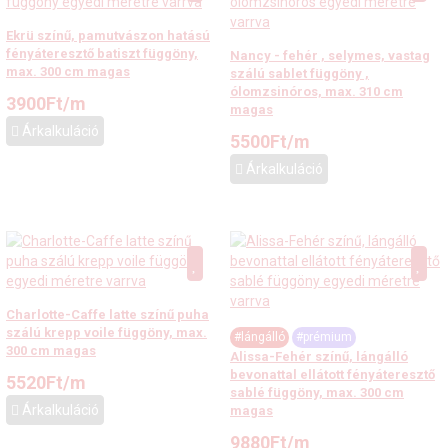
Ekrü színű, pamutvászon hatású
fényáteresztő batiszt függöny,
Nancy - fehér , selymes, vastag
max. 300 cm magas
szálú sablet függöny ,
ólomzsinóros, max. 310 cm
3900
Ft
/m
magas
Árkalkuláció
5500
Ft
/m
Árkalkuláció
Charlotte-Caffe latte színű puha
szálú krepp voile függöny, max.
#lángálló
#prémium
300 cm magas
Alissa-Fehér színű, lángálló
bevonattal ellátott fényáteresztő
5520
Ft
/m
sablé függöny, max. 300 cm
Árkalkuláció
magas
9880
Ft
/m