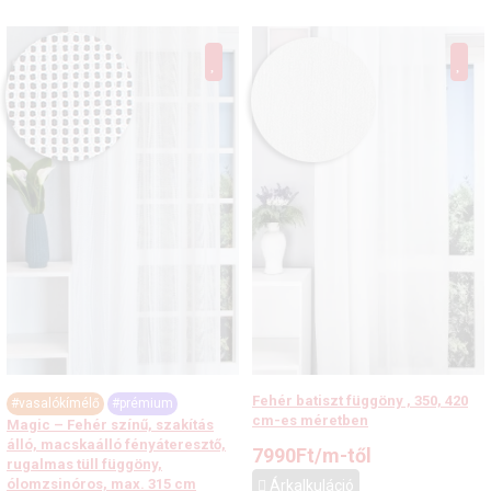
Fehér batiszt függöny , 350, 420
#vasalókímélő
#prémium
cm-es méretben
Magic – Fehér színű, szakítás
álló, macskaálló fényáteresztő,
7990
Ft
/m-től
rugalmas tüll függöny,
ólomzsinóros, max. 315 cm
Árkalkuláció