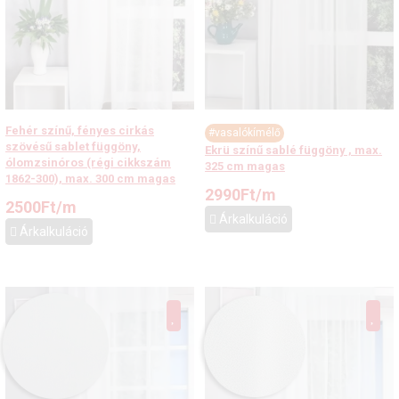
Fehér színű, fényes cirkás
#vasalókímélő
szövésű sablet függöny,
Ekrü színű sablé függöny , max.
ólomzsinóros (régi cikkszám
325 cm magas
1862-300), max. 300 cm magas
2990
Ft
/m
2500
Ft
/m
Árkalkuláció
Árkalkuláció