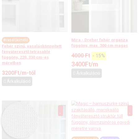
Mira - Dreher fehér organza
#vasalókímélő
függöny, max. 300 cm magas
Fehér színű, vasaláskönnyített
fényáteresztő tetrasablé
4000
Ft
-
15
%
függöny, 220, 330 cm-es
3400
Ft
/m
méretben
3200
Ft
/m-től
Árkalkuláció
Árkalkuláció