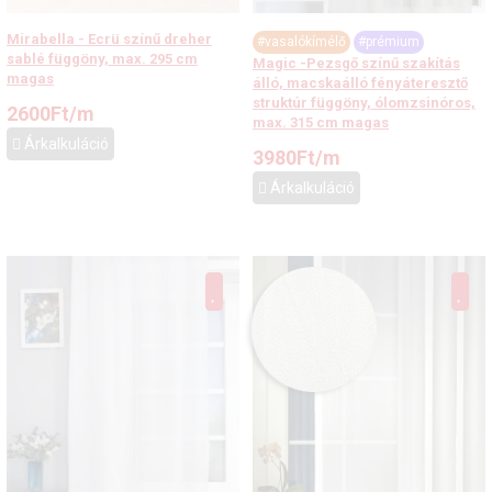
Mirabella - Ecrü színű dreher
#vasalókímélő
#prémium
sablé függöny, max. 295 cm
Magic -Pezsgő színű szakítás
magas
álló, macskaálló fényáteresztő
struktúr függöny, ólomzsinóros,
2600
Ft
/m
max. 315 cm magas
Árkalkuláció
3980
Ft
/m
Árkalkuláció