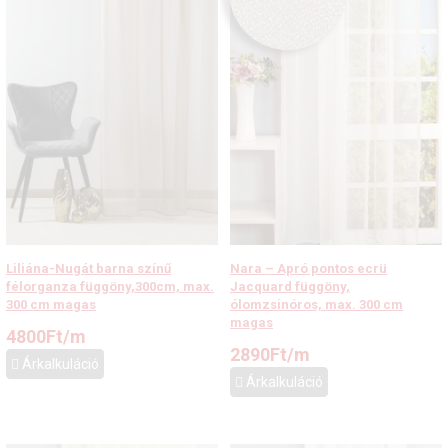
Liliána-Nugát barna színű
Nara – Apró pontos ecrü
félorganza függöny,300cm, max.
Jacquard függöny,
300 cm magas
ólomzsinóros, max. 300 cm
magas
4800
Ft
/m
2890
Ft
/m
Árkalkuláció
Árkalkuláció