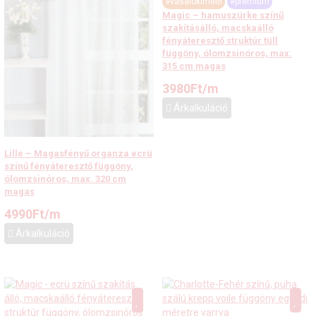
#vasalókímélő
#prémium
Magic – hamuszürke színű
szakításálló, macskaálló
fényáteresztő struktúr tüll
függöny, ólomzsinóros, max.
315 cm magas
3980
Ft
/m
Árkalkuláció
Lille – Magasfényű organza ecrü
színű fényáteresztő függöny,
ólomzsinóros, max. 320 cm
magas
4990
Ft
/m
Árkalkuláció