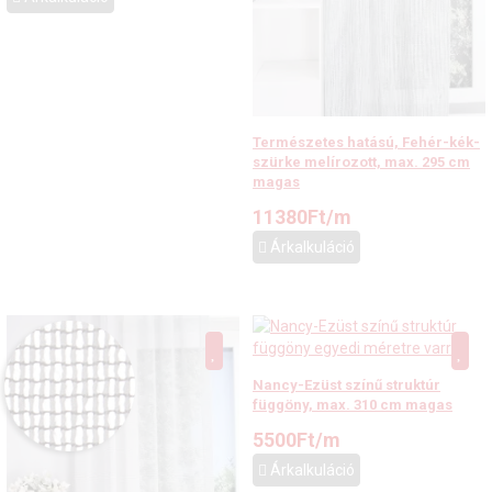
Természetes hatású, Fehér-kék-
szürke melírozott, max. 295 cm
magas
11380
Ft
/m
Árkalkuláció
Nancy-Ezüst színű struktúr
függöny, max. 310 cm magas
5500
Ft
/m
Árkalkuláció