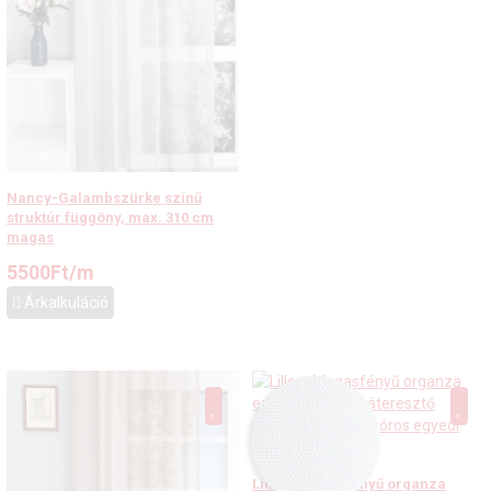
Nancy-Galambszürke színű
struktúr függöny, max. 310 cm
magas
5500
Ft
/m
Árkalkuláció
Lille – Magasfényű organza