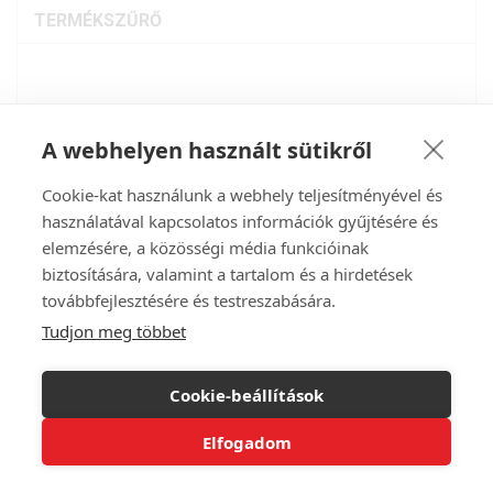
TERMÉKSZŰRŐ
A webhelyen használt sütikről
Cookie-kat használunk a webhely teljesítményével és
használatával kapcsolatos információk gyűjtésére és
elemzésére, a közösségi média funkcióinak
FüggönyFutár® Függöny
biztosítására, valamint a tartalom és a hirdetések
Webáruház
továbbfejlesztésére és testreszabására.
Tudjon meg többet
Magyar
Cég,
Magyar
Munkaerő
Cím: 3360 Heves, Petőfi u. 2.
Cookie-beállítások
ORSZÁGOS HÁZHOZSZÁLLÍTÁS!
vevoszolgalat@fuggonyfutar.hu
Elfogadom