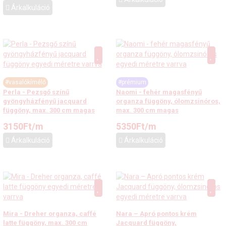
Árkalkuláció
#vasalókímélő
#prémium
Perla - Pezsgő színű
Naomi - fehér magasfényű
gyöngyházfényű jacquard
organza függöny, ólomzsinóros,
függöny, max. 300 cm magas
max. 300 cm magas
3150
Ft
/m
5350
Ft
/m
Árkalkuláció
Árkalkuláció
Mira - Dreher organza, caffé
Nara – Apró pontos krém
latte függöny, max. 300 cm
Jacquard függöny,