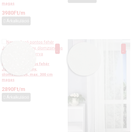
magas
3980
Ft
/m
Árkalkuláció
Nara – Apró pontos fehér
Jacquard függöny,
ólomzsinóros, max. 300 cm
magas
2890
Ft
/m
Árkalkuláció