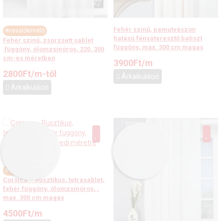
Fehér színű, pamutvászon
#vasalókímélő
hatású fényáteresztő batiszt
Fehér színű, zsorzsett sablet
függöny, max. 300 cm magas
függöny, ólomzsinóros, 220, 300
cm-es méretben
3900
Ft
/m
2800
Ft
/m-től
Árkalkuláció
Árkalkuláció
#vasalókímélő
Corsica – Rusztikus, tetrasablet,
fehér függöny, ólomzsinóros, ,
max. 300 cm magas
4500
Ft
/m