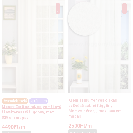
Krém színű, fényes cirkás
#vasalókímélő
#prémium
szövésű sablet függöny,
Monet-Ecrü színű, selyemfényű
ólomzsinóros, , max. 300 cm
fényáteresztő függöny, max.
magas
325 cm magas
2500
Ft
/m
4490
Ft
/m