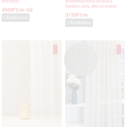
méretben
gyöngyházfényű jacquard
függöny, max. 300 cm magas
4500
Ft
/m-től
3150
Ft
/m
Árkalkuláció
Árkalkuláció