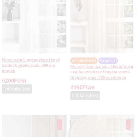
Fehér színű, gyöngyház fényű
#vasalókímélő
#prémium
sablé függöny, max. 300 cm
Monet- Krémszínű, selyemfényű
magas
szálbeszövéses fényáteresztő
függöny, max. 325 cm magas
5200
Ft
/m
4490
Ft
/m
Árkalkuláció
Árkalkuláció