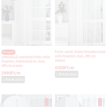
Fehér színű, légies fényáteresztő
#lángálló
voile függöny, max. 350 cm
LÁNGÁLLÓ, egyszínű fehér voile
magas
függöny, ólomzsinóros, max.
300 cm magas
6300
Ft
/m
2990
Ft
/m
Árkalkuláció
Árkalkuláció