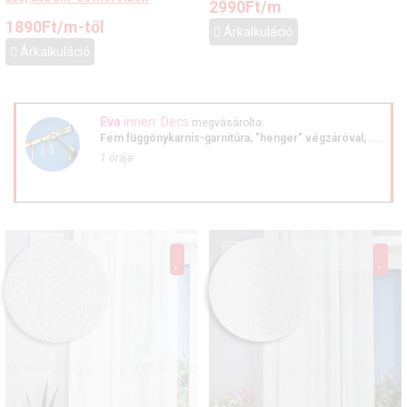
2990
Ft
/m
1890
Ft
/m-től
Árkalkuláció
Árkalkuláció
Eva
innen: Decs
megvásárolta:
Fém függönykarnis-garnitúra, "henger" végzáróval, ...
1 órája