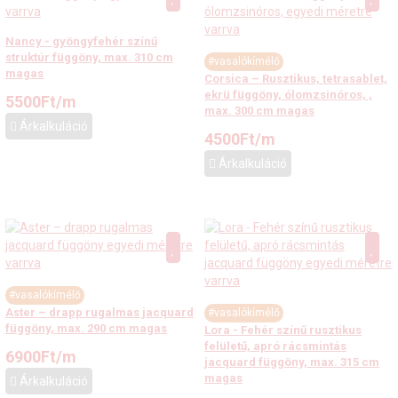
Nancy - gyöngyfehér színű
struktúr függöny, max. 310 cm
#vasalókímélő
magas
Corsica – Rusztikus, tetrasablet,
ekrü függöny, ólomzsinóros, ,
5500
Ft
/m
max. 300 cm magas
Árkalkuláció
4500
Ft
/m
Árkalkuláció
#vasalókímélő
Aster – drapp rugalmas jacquard
#vasalókímélő
függöny, max. 290 cm magas
Lora - Fehér színű rusztikus
felületű, apró rácsmintás
6900
Ft
/m
jacquard függöny, max. 315 cm
magas
Árkalkuláció