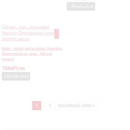
Árkalkuláció
Exter - Ecrü, tetrasablet, függöny,
Ólomzsinóros, max. 300 cm
magas
7560
Ft
/m
Árkalkuláció
1
3
következő oldal »
...