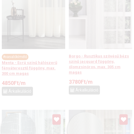
Borgo - Rusztikus szövésű bézs
#vasalókímélő
színű jacquard függöny,
Menta - Ecrü színű hálószerű
ólomzsinóros, max. 305 cm
fényáteresztő függöny, max.
magas
300 cm magas
3780
Ft
/m
4850
Ft
/m
Árkalkuláció
Árkalkuláció