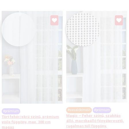
#vasalókímélő
#prémium
#prémium
Magic – Fehér színű, szakítás
Tört fehér/ekrü színű, prémium
álló, macskaálló fényáteresztő,
voile függöny, max. 300 cm
rugalmas tüll függöny,
magas