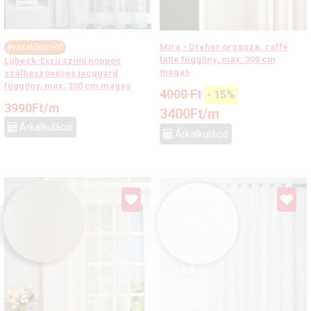
Mira - Dreher organza, caffé
#vasalókímélő
latte függöny, max. 300 cm
Lübeck-Ecrü színű noppos
magas
szálbeszövéses jacquard
függöny, max. 300 cm magas
4000
Ft
-
15
%
3990
Ft
/m
3400
Ft
/m
Árkalkuláció
Árkalkuláció