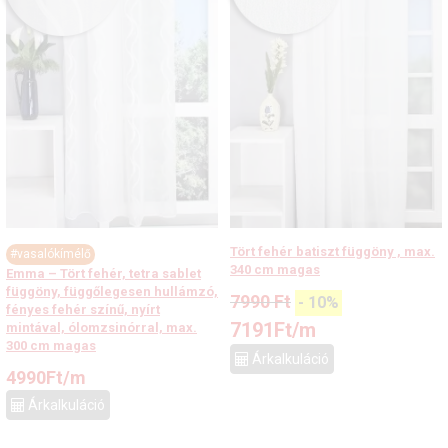
Tört fehér batiszt függöny , max.
#vasalókímélő
340 cm magas
Emma – Tört fehér, tetra sablet
függöny, függőlegesen hullámzó,
7990
Ft
-
10
%
fényes fehér színű, nyírt
7191
Ft
/m
mintával, ólomzsinórral, max.
300 cm magas
Árkalkuláció
4990
Ft
/m
Árkalkuláció