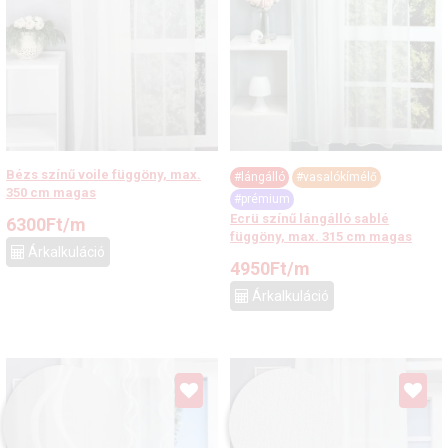
Bézs színű voile függöny, max.
#lángálló
#vasalókímélő
350 cm magas
#prémium
Ecrü színű lángálló sablé
6300
Ft
/m
függöny, max. 315 cm magas
Árkalkuláció
4950
Ft
/m
Árkalkuláció