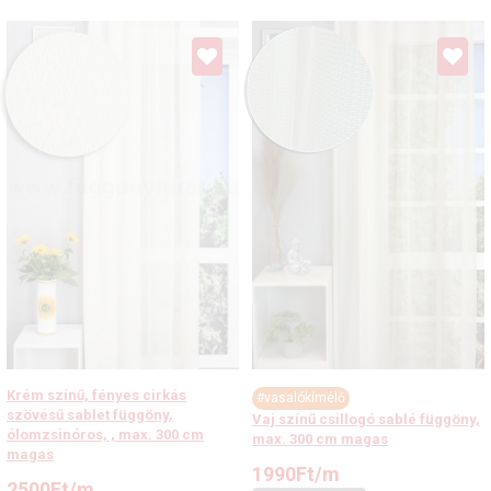
Krém színű, fényes cirkás
#vasalókímélő
szövésű sablet függöny,
Vaj színű csillogó sablé függöny,
ólomzsinóros, , max. 300 cm
max. 300 cm magas
magas
1990
Ft
/m
2500
Ft
/m