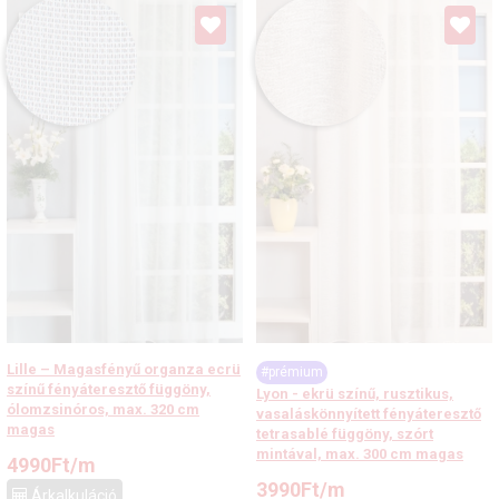
Lille – Magasfényű organza ecrü
#prémium
színű fényáteresztő függöny,
Lyon - ekrü színű, rusztikus,
ólomzsinóros, max. 320 cm
vasaláskönnyített fényáteresztő
magas
tetrasablé függöny, szórt
mintával, max. 300 cm magas
4990
Ft
/m
3990
Ft
/m
Árkalkuláció