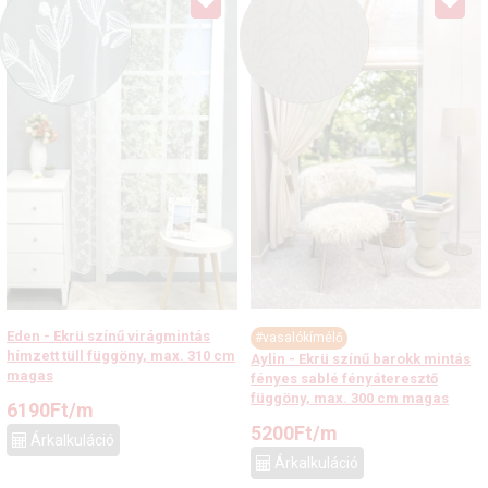
Eden - Ekrü színű virágmintás
#vasalókímélő
hímzett tüll függöny, max. 310 cm
Aylin - Ekrü színű barokk mintás
magas
fényes sablé fényáteresztő
függöny, max. 300 cm magas
6190
Ft
/m
5200
Ft
/m
Árkalkuláció
Árkalkuláció