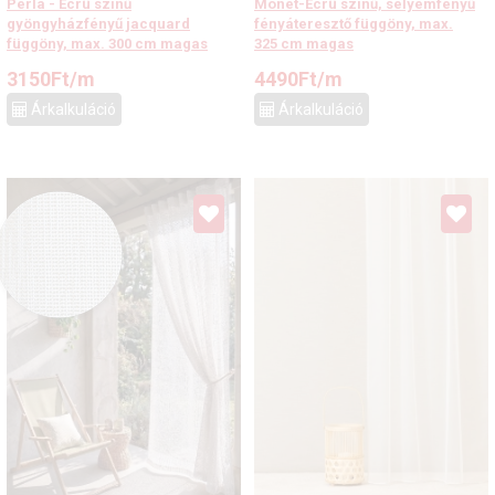
Perla - Ecrü színű
Monet-Ecrü színű, selyemfényű
gyöngyházfényű jacquard
fényáteresztő függöny, max.
függöny, max. 300 cm magas
325 cm magas
3150
Ft
/m
4490
Ft
/m
Árkalkuláció
Árkalkuláció