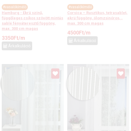
#vasalókímélő
#vasalókímélő
Hamburg - Ekrü színű,
Corsica – Rusztikus, tetrasablet,
függőleges csíkos szövött mintás
ekrü függöny, ólomzsinóros, ,
sablé fényáteresztő függöny,
max. 300 cm magas
max. 300 cm magas
4500
Ft
/m
3350
Ft
/m
Árkalkuláció
Árkalkuláció