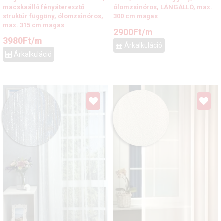
macskaálló fényáteresztő
ólomzsinóros, LÁNGÁLLÓ, max.
struktúr függöny, ólomzsinóros,
300 cm magas
max. 315 cm magas
2900
Ft
/m
3980
Ft
/m
Árkalkuláció
Árkalkuláció