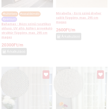
Mirabella - Ecrü színű dreher
#kültérbeis
#vasalókímélő
sablé függöny, max. 295 cm
#prémium
magas
Bahamas - Bézs színű rusztikus
stílusú, UV álló, kültéri árnyékoló
2600
Ft
/m
struktúr függöny, max. 295 cm
Árkalkuláció
magas
20300
Ft
/m
Árkalkuláció