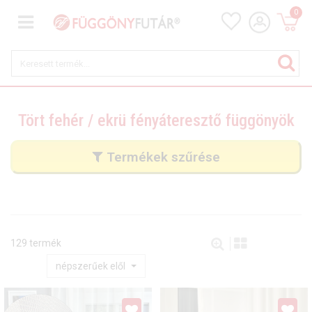
0
Tört fehér / ekrü fényáteresztő függönyök
Termékek szűrése
129 termék
népszerűek elől