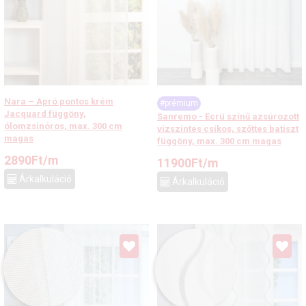
Nara – Apró pontos krém
#prémium
Jacquard függöny,
Sanremo - Ecrü színű azsúrozott
ólomzsinóros, max. 300 cm
vízszintes csíkos, szőttes batiszt
magas
függöny, max. 300 cm magas
2890
Ft
/m
11900
Ft
/m
Árkalkuláció
Árkalkuláció