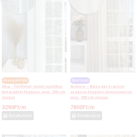
#vasalókímélő
#prémium
Etna - Törtfehér színű rusztikus
Armure – Bézs,apró rácsos
tetrasablet függöny, max. 300 cm
organza függöny,ólomzsinóros,
magas
max. 300 cm magas
3290
Ft
/m
7800
Ft
/m
Árkalkuláció
Árkalkuláció