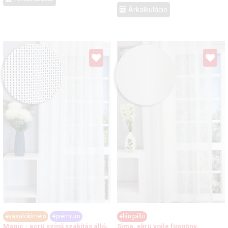
Árkalkuláció
#vasalókímélő
#prémium
#lángálló
Magic - ecrü színű szakítás álló,
Sima, ekrü voile függöny,