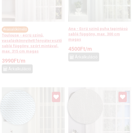
Ana - Ecrü színű puha tapintású
#vasalókímélő
sablé függöny, max. 300 cm
Toulouse - ecrü színű,
magas
vasaláskönnyített fényáteresztő
sablé függöny, szórt mintával,
4500
Ft
/m
max. 315 cm magas
Árkalkuláció
3990
Ft
/m
Árkalkuláció