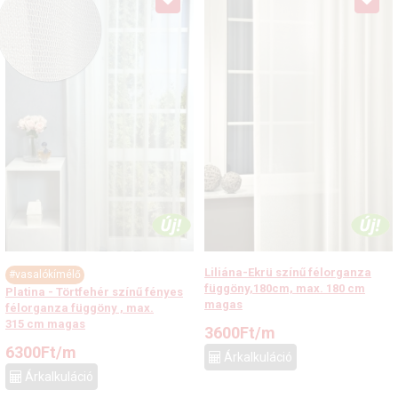
Liliána-Ekrü színű félorganza
#vasalókímélő
függöny,180cm, max. 180 cm
Platina - Törtfehér színű fényes
magas
félorganza függöny , max.
315 cm magas
3600
Ft
/m
6300
Ft
/m
Árkalkuláció
Árkalkuláció