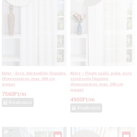
Exter - Ecrü, tetrasablet, függöny,
Mary – Finom szálú, puha, ecrü
Ólomzsinóros, max. 300 cm
színű voile függöny,
magas
ólomzsinóros, max. 290 cm
magas
7560
Ft
/m
4900
Ft
/m
Árkalkuláció
Árkalkuláció