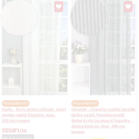
#vasalókímélő
#vasalókímélő
Hella - Ecrü színű csillogó, szórt
Chantal - Zsenília szállal átszőtt,
mintás sablé függöny, max.
türkiz színű, fényáteresztő,
320 cm magas
dekorációs jacquard függöny ,
ólomzsinóros, max. 300 cm
5550
Ft
/m
magas
Árkalkuláció