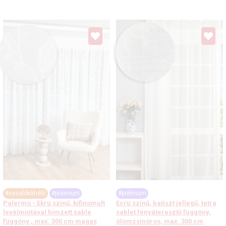
#vasalókímélő
#prémium
#prémium
Palermo - Ekrü színű, kifinomult
Ecrü színű, batiszt jellegű, tetra
levélmintával hímzett sablé
sablet fényáteresztő függöny,
függöny , max. 300 cm magas
ólomzsinóros, max. 300 cm