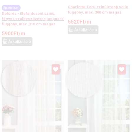
Charlotte-Ecrü színű krepp voile
#prémium
függöny, max. 300 cm magas
Dolores - Elefántcsont színű,
fényes szálbeszövéses jacquard
5520
Ft
/m
függöny, max. 310 cm magas
Árkalkuláció
5900
Ft
/m
Árkalkuláció