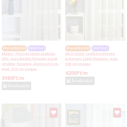
#vasalókímélő
#prémium
#vasalókímélő
#prémium
Magic -Pezsgő színű szakítás
Ekrü színű, szálbeszövéses
álló, macskaálló fényáteresztő
prémium sablé függöny, max.
struktúr függöny, ólomzsinóros,
320 cm magas
max. 315 cm magas
4200
Ft
/m
3980
Ft
/m
Árkalkuláció
Árkalkuláció