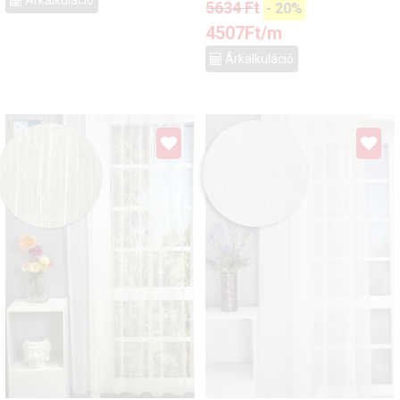
5634
Ft
-
20
%
4507
Ft
/m
Árkalkuláció