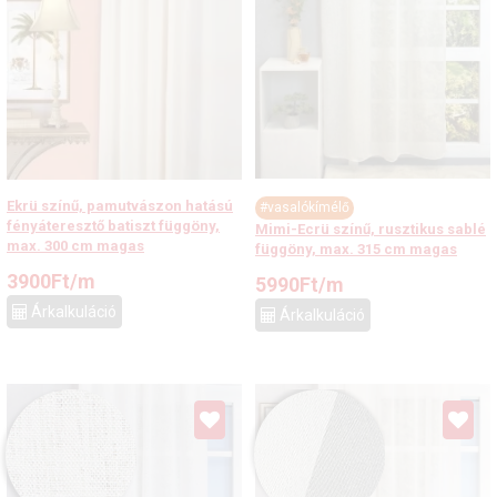
Ekrü színű, pamutvászon hatású
#vasalókímélő
fényáteresztő batiszt függöny,
Mimi-Ecrü színű, rusztikus sablé
max. 300 cm magas
függöny, max. 315 cm magas
3900
Ft
/m
5990
Ft
/m
Árkalkuláció
Árkalkuláció