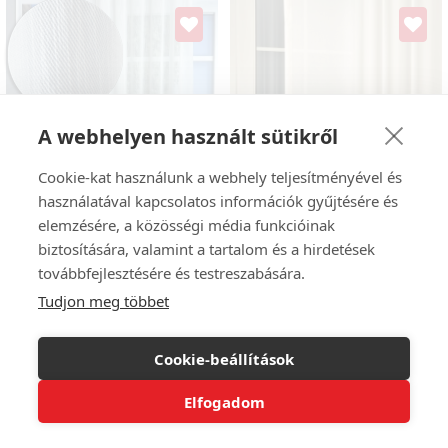
A webhelyen használt sütikről
Cookie-kat használunk a webhely teljesítményével és
használatával kapcsolatos információk gyűjtésére és
elemzésére, a közösségi média funkcióinak
biztosítására, valamint a tartalom és a hirdetések
továbbfejlesztésére és testreszabására.
Tudjon meg többet
Liliána-Ekrü színű félorganza
#vasalókímélő
függöny,300cm, max. 300 cm
Tört fehér színű
Cookie-beállítások
magas
vasaláskönnyített sablé függöny,
max. 295 cm magas
4800
Ft
/m
Elfogadom
4600
Ft
/m
Árkalkuláció