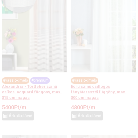
#vasalókímélő
#prémium
#vasalókímélő
Alexandria - Törtfehér színű
Ecrü színű csillogós
csíkos jacquard függöny, max.
fényáteresztő függöny, max.
315 cm magas
300 cm magas
5400
Ft
/m
4800
Ft
/m
Árkalkuláció
Árkalkuláció