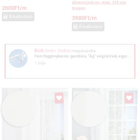
ólomzsinóros, max. 315 cm
2600
Ft
/m
magas
Árkalkuláció
3980
Ft
/m
Árkalkuláció
Bűdi
innen: Vadna
megvásárolta:
Fém függönykarnis-garnitúra, "Ág" végzáróval, egys...
1 órája