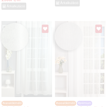
Árkalkuláció
Árkalkuláció
#vasalókímélő
#vasalókímélő
#prémium