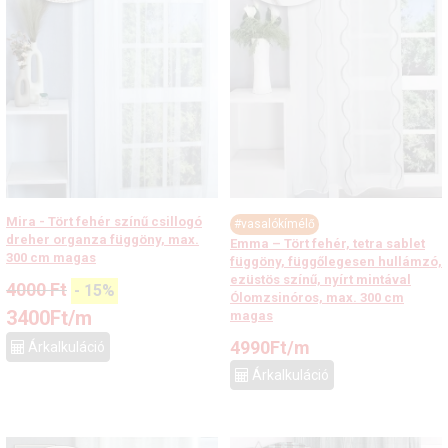
Mira - Tört fehér színű csillogó
#vasalókímélő
dreher organza függöny, max.
Emma – Tört fehér, tetra sablet
300 cm magas
függöny, függőlegesen hullámzó,
ezüstös színű, nyírt mintával
4000
Ft
-
15
%
Ólomzsinóros, max. 300 cm
3400
Ft
/m
magas
4990
Ft
/m
Árkalkuláció
Árkalkuláció