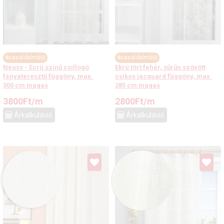
#vasalókímélő
#vasalókímélő
Neuss - Ecrü színű csillogó
Ekrü tört fehér, sűrűn szövött
fényáteresztő függöny, max.
csíkos jacquard függöny, max.
300 cm magas
285 cm magas
3800
Ft
/m
2800
Ft
/m
Árkalkuláció
Árkalkuláció