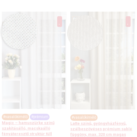
#vasalókímélő
#prémium
#vasalókímélő
Magic – hamuszürke színű
Latte színű, gyöngyházfényű,
szakításálló, macskaálló
szálbeszövéses prémium sablé
fényáteresztő struktúr tüll
függöny, max. 320 cm magas