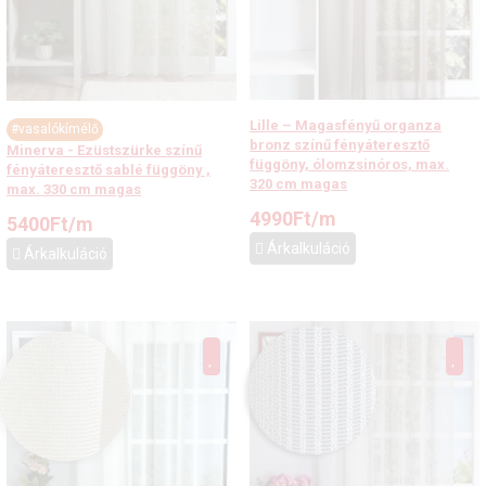
Lille – Magasfényű organza
#vasalókímélő
bronz színű fényáteresztő
Minerva - Ezüstszürke színű
függöny, ólomzsinóros, max.
fényáteresztő sablé függöny ,
320 cm magas
max. 330 cm magas
4990
Ft
/m
5400
Ft
/m
Árkalkuláció
Árkalkuláció