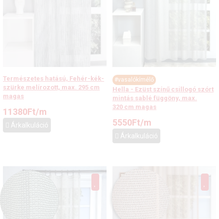
Természetes hatású, Fehér-kék-
#vasalókímélő
szürke melírozott, max. 295 cm
Hella - Ezüst színű csillogó szórt
magas
mintás sablé függöny, max.
320 cm magas
11380
Ft
/m
5550
Ft
/m
Árkalkuláció
Árkalkuláció