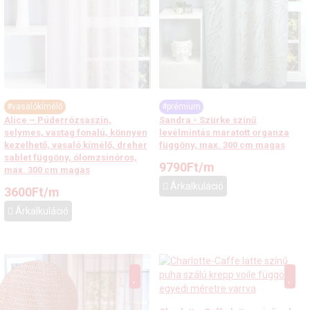
#vasalókímélő
#prémium
Alice – Púderrózsaszín,
Sandra - Szürke színű
selymes, vastag fonalú, könnyen
levélmintás maratott organza
kezelhető, vasaló kímélő, dreher
függöny, max. 300 cm magas
sablet függöny, ólomzsinóros,
9790
Ft
/m
max. 300 cm magas
Árkalkuláció
3600
Ft
/m
Árkalkuláció