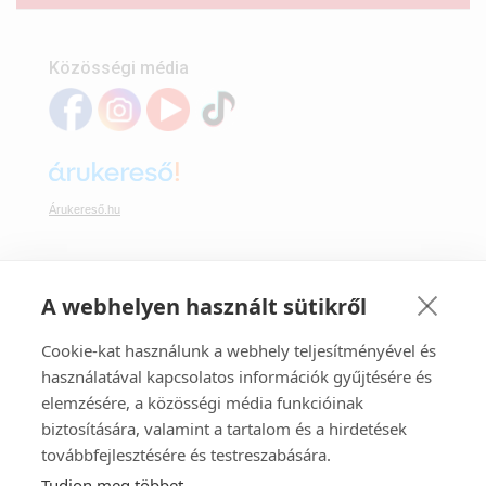
Közösségi média
Árukereső.hu
A webhelyen használt sütikről
Webáruházunkban bankkártyával is fizethet:
Cookie-kat használunk a webhely teljesítményével és
használatával kapcsolatos információk gyűjtésére és
elemzésére, a közösségi média funkcióinak
biztosítására, valamint a tartalom és a hirdetések
továbbfejlesztésére és testreszabására.
Tudjon meg többet