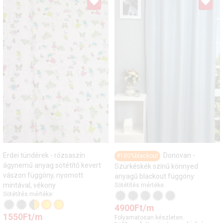
Erdei tündérek - rózsaszín
Donovan -
#100%blackout
ágynemű anyag sötétítő kevert
Szürkéskék színű könnyed
vászon függöny, nyomott
anyagű blackout függöny
mintával, vékony
Sötétítés mértéke:
Sötétítés mértéke:
4900
Ft
/m
1550
Ft
/m
Folyamatosan készleten.