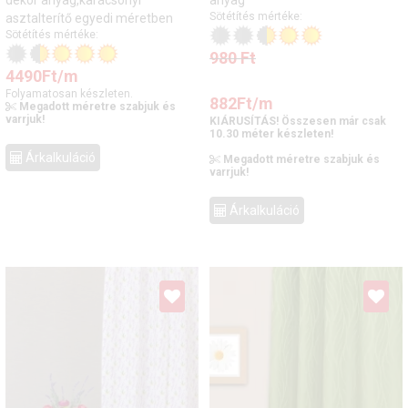
dekor anyag,karácsonyi
anyag
Sötétítés mértéke:
asztalterítő egyedi méretben
Sötétítés mértéke:
980
Ft
4490
Ft
/m
Folyamatosan készleten.
882
Ft
/m
Megadott méretre szabjuk és
varrjuk!
KIÁRUSÍTÁS! Összesen már csak
10.30 méter készleten!
Árkalkuláció
Megadott méretre szabjuk és
varrjuk!
Árkalkuláció