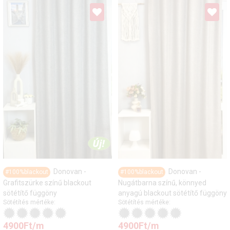
Donovan -
Donovan -
#100%blackout
#100%blackout
Grafitszürke színű blackout
Nugátbarna színű, könnyed
sötétítő függöny
anyagú blackout sötétítő függöny
Sötétítés mértéke:
Sötétítés mértéke:
4900
Ft
/m
4900
Ft
/m