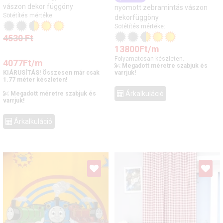
vászon dekor függöny
nyomott zebramintás vászon
Sötétítés mértéke:
dekorfüggöny
Sötétítés mértéke:
4530
Ft
13800
Ft
/m
Folyamatosan készleten.
4077
Ft
/m
Megadott méretre szabjuk és
KIÁRUSÍTÁS! Összesen már csak
varrjuk!
1.77 méter készleten!
Árkalkuláció
Megadott méretre szabjuk és
varrjuk!
Árkalkuláció