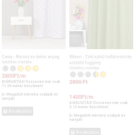
Casia - Abrosz és dekor anyag
Wilson - Zöld színű hullámmintás
Sötétítés mértéke:
sötétítő függöny
Sötétítés mértéke:
2800
Ft
/m
2800
Ft
KIÁRUSÍTÁS! Összesen már csak
11.50 méter készleten!
Megadott méretre szabjuk és
1400
Ft
/m
varrjuk!
KIÁRUSÍTÁS! Összesen már csak
5.12 méter készleten!
Árkalkuláció
Megadott méretre szabjuk és
varrjuk!
Árkalkuláció