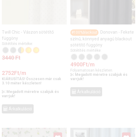
Twill Chic - Vászon sötétítő
Donovan - Fekete
#100%blackout
függöny
színű, könnyed anyagú blackout
Sötétítés mértéke:
sötétítő függöny
Sötétítés mértéke:
3440
Ft
4900
Ft
/m
Folyamatosan készleten.
2752
Ft
/m
Megadott méretre szabjuk és
KIÁRUSÍTÁS! Összesen már csak
varrjuk!
3.10 méter készleten!
Árkalkuláció
Megadott méretre szabjuk és
varrjuk!
Árkalkuláció