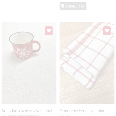
Árkalkuláció
Arany lurex szálbeszövésekkel
Piros-fehér len konyharuha