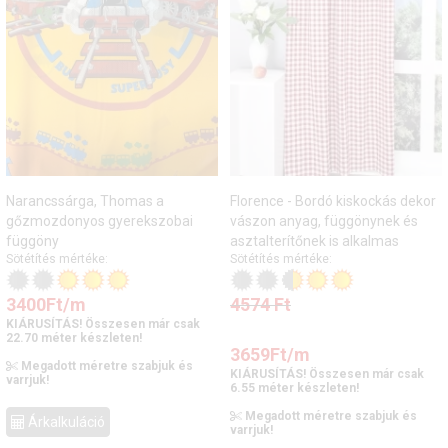
Narancssárga, Thomas a
Florence - Bordó kiskockás dekor
gőzmozdonyos gyerekszobai
vászon anyag, függönynek és
függöny
asztalterítőnek is alkalmas
Sötétítés mértéke:
Sötétítés mértéke:
3400
Ft
/m
4574
Ft
KIÁRUSÍTÁS! Összesen már csak
22.70 méter készleten!
3659
Ft
/m
Megadott méretre szabjuk és
KIÁRUSÍTÁS! Összesen már csak
varrjuk!
6.55 méter készleten!
Megadott méretre szabjuk és
Árkalkuláció
varrjuk!