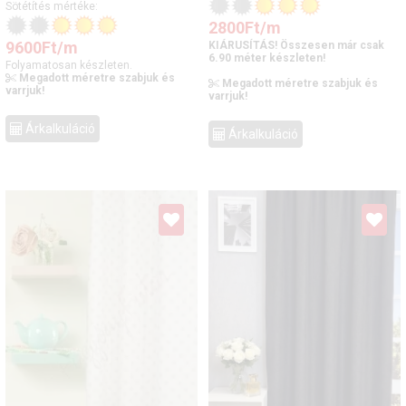
Sötétítés mértéke:
2800
Ft
/m
9600
Ft
/m
KIÁRUSÍTÁS! Összesen már csak
6.90 méter készleten!
Folyamatosan készleten.
Megadott méretre szabjuk és
Megadott méretre szabjuk és
varrjuk!
varrjuk!
Árkalkuláció
Árkalkuláció