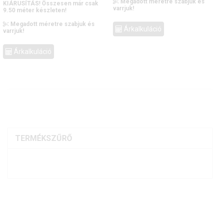
Megadott méretre szabjuk és
KIÁRUSÍTÁS! Összesen már csak
varrjuk!
9.50 méter készleten!
Megadott méretre szabjuk és
Árkalkuláció
varrjuk!
Árkalkuláció
TERMÉKSZŰRŐ