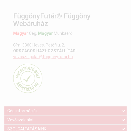
FüggönyFutár® Függöny
Webáruház
Magyar
Cég,
Magyar
Munkaerő
Cím: 3360 Heves, Petőfi u. 2.
ORSZÁGOS HÁZHOZSZÁLLÍTÁS!
vevoszolgalat@fuggonyfutar.hu
Cég információk
Vevőszolgálat
SZOLGÁLTATÁSAINK