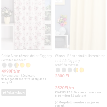
Celtic Alive-rózsás dekor függöny
Wilson - Bézs színű hullámmintás
Sötétítés mértéke:
sötétítő függöny
Sötétítés mértéke:
4990
Ft
/m
2800
Ft
Folyamatosan készleten.
Megadott méretre szabjuk és
varrjuk!
2520
Ft
/m
Árkalkuláció
KIÁRUSÍTÁS! Összesen már csak
8.10 méter készleten!
Megadott méretre szabjuk és
varrjuk!