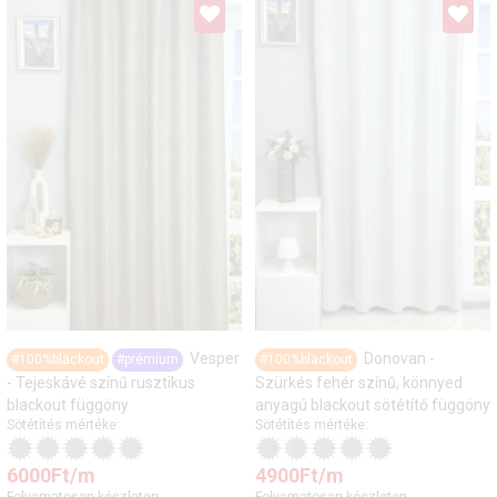
Vesper
Donovan -
#100%blackout
#prémium
#100%blackout
- Tejeskávé színű rusztikus
Szürkés fehér színű, könnyed
blackout függöny
anyagú blackout sötétítő függöny
Sötétítés mértéke:
Sötétítés mértéke:
6000
Ft
/m
4900
Ft
/m
Folyamatosan készleten.
Folyamatosan készleten.