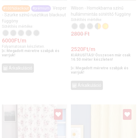
Vesper
Wilson - Homokbarna színű
#100%blackout
#prémium
hullámmintás sötétítő függöny
- Szürke színű rusztikus blackout
Sötétítés mértéke:
függöny
Sötétítés mértéke:
2800
Ft
6000
Ft
/m
Folyamatosan készleten.
2520
Ft
/m
Megadott méretre szabjuk és
varrjuk!
KIÁRUSÍTÁS! Összesen már csak
16.50 méter készleten!
Árkalkuláció
Megadott méretre szabjuk és
varrjuk!
Árkalkuláció