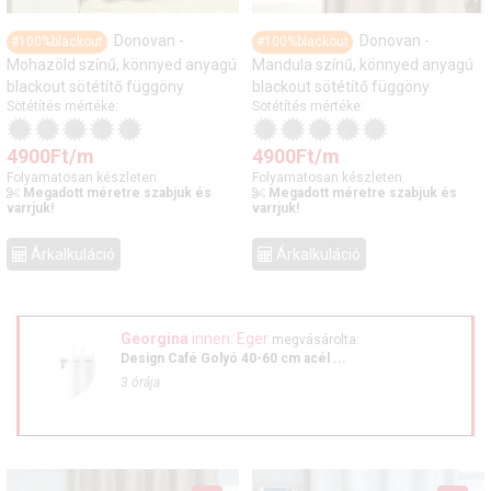
Donovan -
Donovan -
#100%blackout
#100%blackout
Mohazöld színű, könnyed anyagú
Mandula színű, könnyed anyagú
blackout sötétítő függöny
blackout sötétítő függöny
Sötétítés mértéke:
Sötétítés mértéke:
4900
Ft
/m
4900
Ft
/m
Folyamatosan készleten.
Folyamatosan készleten.
Megadott méretre szabjuk és
Megadott méretre szabjuk és
varrjuk!
varrjuk!
Árkalkuláció
Árkalkuláció
Georgina
innen: Eger
megvásárolta:
Design Café Golyó 40-60 cm acél ...
3 órája