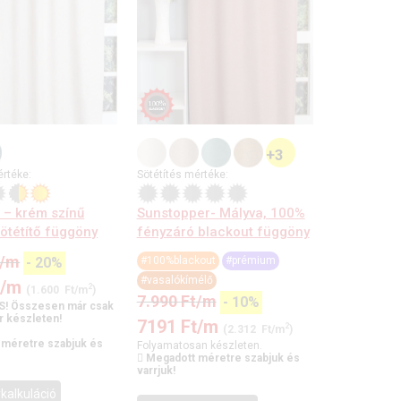
+3
értéke:
Sötétítés mértéke:
 – krém színű
Sunstopper- Mályva, 100%
sötétítő függöny
fényzáró blackout függöny
/m
-
20
%
#100%blackout
#prémium
#vasalókímélő
t
/m
2
(1.600 Ft/m
)
7.990
Ft
/m
-
10
%
S! Összesen már csak
r készleten!
7191
Ft
/m
2
(2.312 Ft/m
)
 méretre szabjuk és
Folyamatosan készleten.
Megadott méretre szabjuk és
varrjuk!
kalkuláció