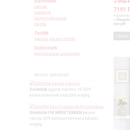
Ágyneműk
7.990
F
párnák
7191
paplanok
Folyamato
ágyneműhuzatok
Megadot
varrjuk!
plédek
Terítők
Gyors 
viaszos vászon terítők
Szőnyegek
gyerekszobai szőnyegek
Akciós ajánlatunk:
Sötétítők
egyedi méretre 10-50%
kedvezménnyel a készlet erejéig
Sötétítők FIX MÉRETEKBEN
készre
varrva, 50% kedvezménnyel a készlet
erejéig