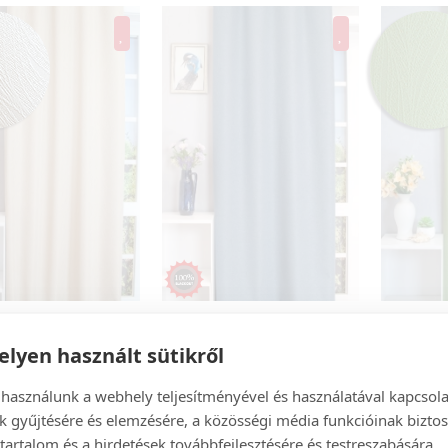
+3
lyen használt sütikről
mértéke:
Sötétítés mértéke:
Sötétítés m
 használunk a webhely teljesítményével és használatával kapcsol
- Világosbarna színű
Sunstopper - Farmerkék,
Platan - 
k gyűjtésére és elemzésére, a közösségi média funkcióinak biztos
d szövött
100% fényzáró blackout
jacquard
intás
függöny
hullámmi
tartalom és a hirdetések továbbfejlesztésére és testreszabására.