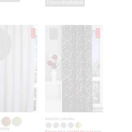
Gyors árkalkuláció
Sötétítés mértéke:
értéke:
Kleopatra sötétkék-óarany