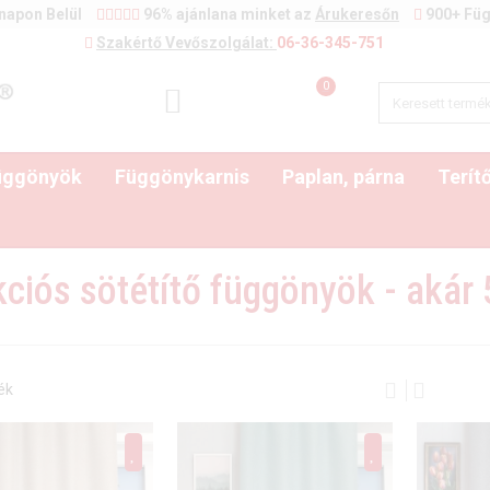
napon Belül
96% ajánlana minket az
Árukeresőn
900+ Füg
Szakértő Vevőszolgálat:
06-36-345-751
0
függönyök
Függönykarnis
Paplan, párna
Terít
ciós sötétítő függönyök - akár 
ék