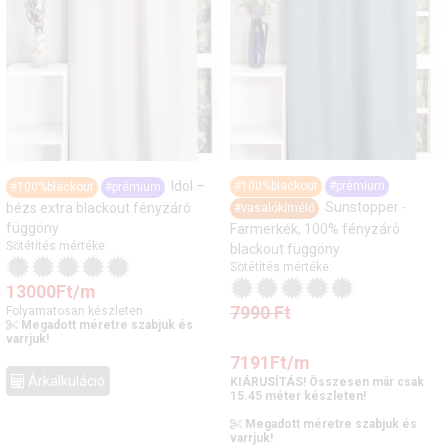
Idol –
#100%blackout
#prémium
#100%blackout
#prémium
Sunstopper -
bézs extra blackout fényzáró
#vasalókímélő
függöny
Farmerkék, 100% fényzáró
Sötétítés mértéke:
blackout függöny
Sötétítés mértéke:
13000
Ft
/m
7990
Ft
Folyamatosan készleten.
Megadott méretre szabjuk és
varrjuk!
7191
Ft
/m
Árkalkuláció
KIÁRUSÍTÁS! Összesen már csak
15.45 méter készleten!
Megadott méretre szabjuk és
varrjuk!