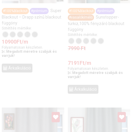
Super
#100%blackout
#prémium
#100%blackout
#prémium
Blackout – Drapp színű blackout
Sunstopper-
#vasalókímélő
függöny
türkiz,100% fényzáró blackout
Sötétítés mértéke:
függöny
Sötétítés mértéke:
10900
Ft
/m
7990
Ft
Folyamatosan készleten.
Megadott méretre szabjuk és
varrjuk!
7191
Ft
/m
Árkalkuláció
Folyamatosan készleten.
Megadott méretre szabjuk és
varrjuk!
Árkalkuláció