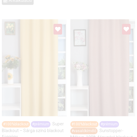
Árkalkuláció
Super
#100%blackout
#prémium
#100%blackout
#prémium
Blackout – Sárga színű blackout
Sunstopper-
#vasalókímélő
függöny