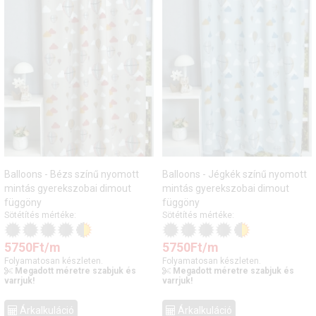
Balloons - Bézs színű nyomott
Balloons - Jégkék színű nyomott
mintás gyerekszobai dimout
mintás gyerekszobai dimout
függöny
függöny
Sötétítés mértéke:
Sötétítés mértéke:
5750
Ft
/m
5750
Ft
/m
Folyamatosan készleten.
Folyamatosan készleten.
Megadott méretre szabjuk és
Megadott méretre szabjuk és
varrjuk!
varrjuk!
Árkalkuláció
Árkalkuláció