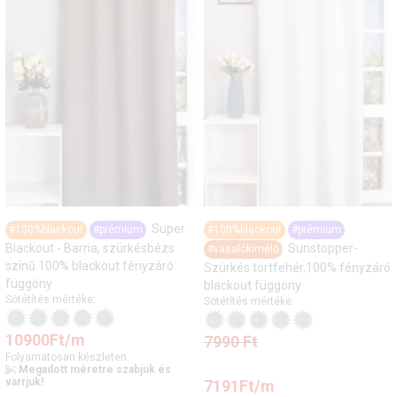
Super
#100%blackout
#prémium
#100%blackout
#prémium
Blackout - Barna, szürkésbézs
Sunstopper-
#vasalókímélő
színű 100% blackout fényzáró
Szürkés törtfehér,100% fényzáró
függöny
blackout függöny
Sötétítés mértéke:
Sötétítés mértéke:
10900
Ft
/m
7990
Ft
Folyamatosan készleten.
Megadott méretre szabjuk és
varrjuk!
7191
Ft
/m