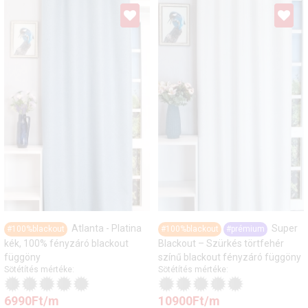
Atlanta - Platina
Super
#100%blackout
#100%blackout
#prémium
kék, 100% fényzáró blackout
Blackout – Szürkés törtfehér
függöny
színű blackout fényzáró függöny
Sötétítés mértéke:
Sötétítés mértéke:
6990
Ft
/m
10900
Ft
/m