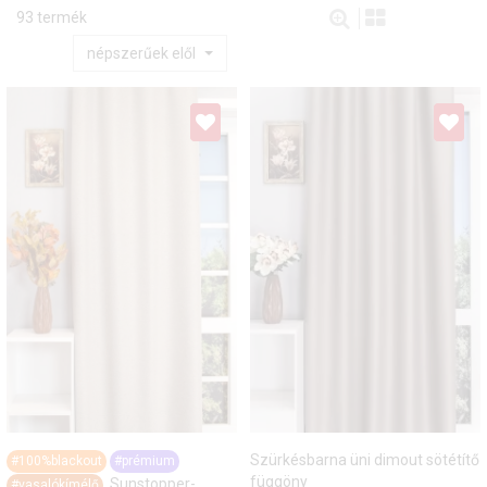
93 termék
népszerűek elől
Szürkésbarna üni dimout sötétítő
#100%blackout
#prémium
függöny
Sunstopper-
#vasalókímélő