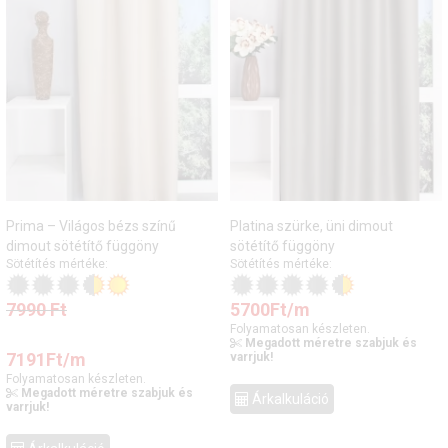
Prima – Világos bézs színű
Platina szürke, üni dimout
dimout sötétítő függöny
sötétítő függöny
Sötétítés mértéke:
Sötétítés mértéke:
7990
Ft
5700
Ft
/m
Folyamatosan készleten.
Megadott méretre szabjuk és
7191
Ft
/m
varrjuk!
Folyamatosan készleten.
Megadott méretre szabjuk és
Árkalkuláció
varrjuk!