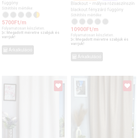
függöny
Blackout – mályva rózsaszínszín
Sötétítés mértéke:
blackout fényzáró függöny
Sötétítés mértéke:
5700
Ft
/m
10900
Ft
/m
Folyamatosan készleten.
Megadott méretre szabjuk és
Folyamatosan készleten.
varrjuk!
Megadott méretre szabjuk és
varrjuk!
Árkalkuláció
Árkalkuláció