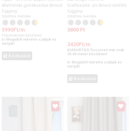
állatmintás gyerekszobai dimout
Grafitszürke üni dimout sötétítő
függöny
függöny
Sötétítés mértéke:
Sötétítés mértéke:
5990
Ft
/m
3800
Ft
Folyamatosan készleten.
Megadott méretre szabjuk és
3420
Ft
/m
varrjuk!
KIÁRUSÍTÁS! Összesen már csak
39.60 méter készleten!
Árkalkuláció
Megadott méretre szabjuk és
varrjuk!
Árkalkuláció