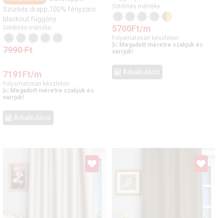
Sötétítés mértéke:
Szürkés drapp,100% fényzáró
blackout függöny
5700
Ft
/m
Sötétítés mértéke:
Folyamatosan készleten.
Megadott méretre szabjuk és
7990
Ft
varrjuk!
Árkalkuláció
7191
Ft
/m
Folyamatosan készleten.
Megadott méretre szabjuk és
varrjuk!
Árkalkuláció