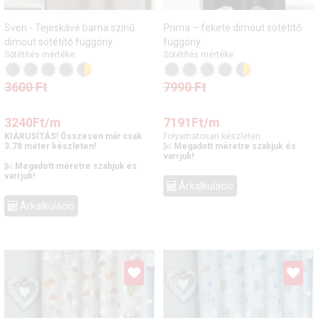
Sven - Tejeskávé barna színű
Prima – fekete dimout sötétítő
dimout sötétítő függöny
függöny
Sötétítés mértéke:
Sötétítés mértéke:
3600
Ft
7990
Ft
3240
Ft
/m
7191
Ft
/m
KIÁRUSÍTÁS! Összesen már csak
Folyamatosan készleten.
3.78 méter készleten!
Megadott méretre szabjuk és
varrjuk!
Megadott méretre szabjuk és
varrjuk!
Árkalkuláció
Árkalkuláció