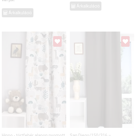
Árkalkuláció
Árkalkuláció
Hippo - törtfehér alapon nyomott
San Diego/150/316 –