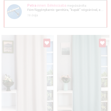
Petra
innen: Békéscsaba
megvásárolta:
Fém függönykarnis-garnitúra, "kupak" végzáróval, e...
16 órája