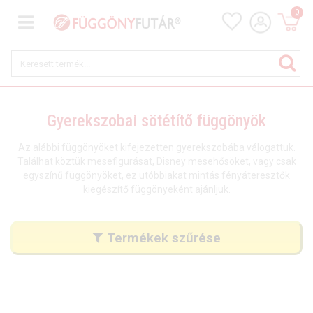
0
Gyerekszobai sötétítő függönyök
Az alábbi függönyöket kifejezetten gyerekszobába válogattuk.
Találhat köztük mesefigurásat, Disney mesehősöket, vagy csak
egyszínű függönyöket, ez utóbbiakat mintás fényáteresztők
kiegészítő függönyeként ajánljuk.
Termékek szűrése