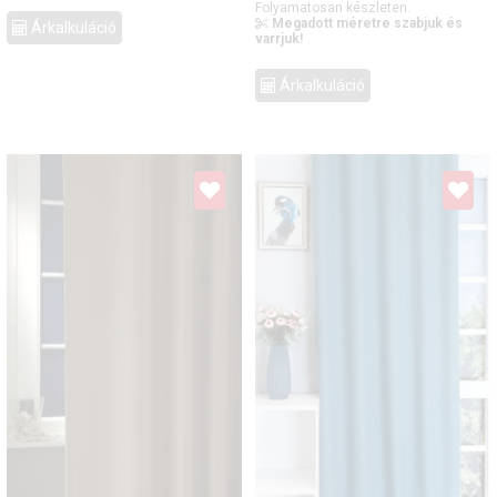
Folyamatosan készleten.
Megadott méretre szabjuk és
Árkalkuláció
varrjuk!
Árkalkuláció