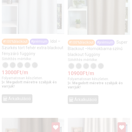
Idol –
#100%blackout
#prémium
Super
#100%blackout
#prémium
Szürkés tört fehér extra blackout
Blackout –Homokbarna színű
fényzáró függöny
blackout függöny
Sötétítés mértéke:
Sötétítés mértéke:
13000
Ft
/m
10900
Ft
/m
Folyamatosan készleten.
Folyamatosan készleten.
Megadott méretre szabjuk és
Megadott méretre szabjuk és
varrjuk!
varrjuk!
Árkalkuláció
Árkalkuláció