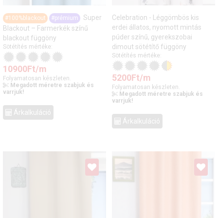
Super
Celebration - Léggömbös kis
#100%blackout
#prémium
erdei állatos, nyomott mintás
Blackout – Farmerkék színű
púder színű, gyerekszobai
blackout függöny
dimout sötétítő függöny
Sötétítés mértéke:
Sötétítés mértéke:
10900
Ft
/m
5200
Ft
/m
Folyamatosan készleten.
Megadott méretre szabjuk és
Folyamatosan készleten.
varrjuk!
Megadott méretre szabjuk és
varrjuk!
Árkalkuláció
Árkalkuláció