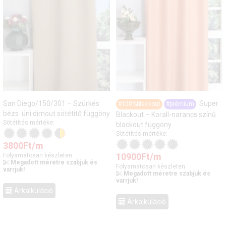
San Diego/150/301 – Szürkés
Super
#100%blackout
#prémium
bézs üni dimout sötétítő függöny
Blackout – Korall-narancs színű
Sötétítés mértéke:
blackout függöny
Sötétítés mértéke:
3800
Ft
/m
10900
Ft
/m
Folyamatosan készleten.
Megadott méretre szabjuk és
Folyamatosan készleten.
varrjuk!
Megadott méretre szabjuk és
varrjuk!
Árkalkuláció
Árkalkuláció