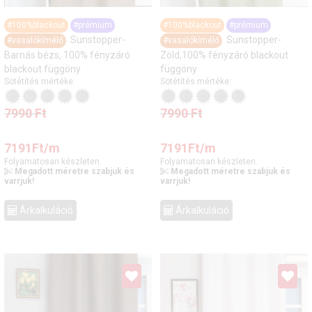
#100%blackout
#prémium
#100%blackout
#prémium
Sunstopper-
Sunstopper-
#vasalókímélő
#vasalókímélő
Barnás bézs, 100% fényzáró
Zöld,100% fényzáró blackout
blackout függöny
függöny
Sötétítés mértéke:
Sötétítés mértéke:
7990
Ft
7990
Ft
7191
Ft
/m
7191
Ft
/m
Folyamatosan készleten.
Folyamatosan készleten.
Megadott méretre szabjuk és
Megadott méretre szabjuk és
varrjuk!
varrjuk!
Árkalkuláció
Árkalkuláció