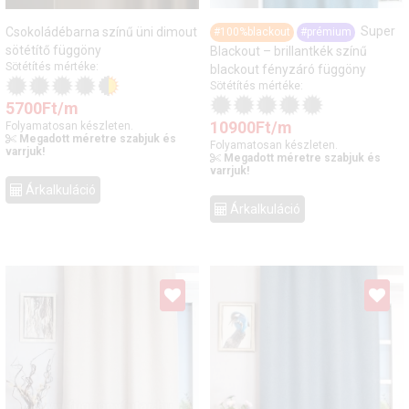
Super
Csokoládébarna színű üni dimout
#100%blackout
#prémium
sötétítő függöny
Blackout – brillantkék színű
Sötétítés mértéke:
blackout fényzáró függöny
Sötétítés mértéke:
5700
Ft
/m
10900
Ft
/m
Folyamatosan készleten.
Megadott méretre szabjuk és
Folyamatosan készleten.
varrjuk!
Megadott méretre szabjuk és
varrjuk!
Árkalkuláció
Árkalkuláció