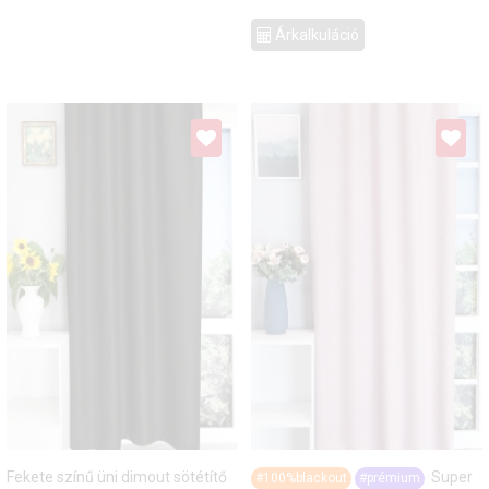
Árkalkuláció
Fekete színű üni dimout sötétítő
Super
#100%blackout
#prémium