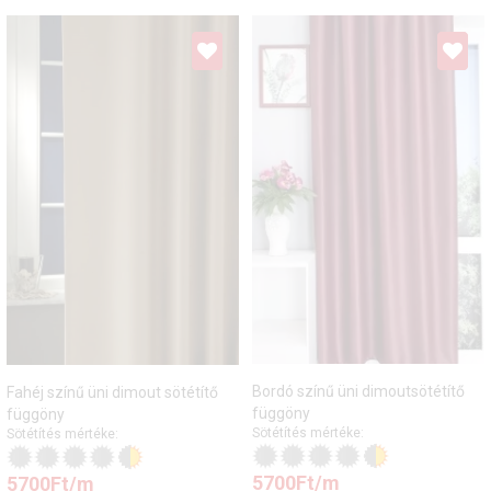
Bordó színű üni dimoutsötétítő
Fahéj színű üni dimout sötétítő
függöny
függöny
Sötétítés mértéke:
Sötétítés mértéke:
5700
Ft
/m
5700
Ft
/m