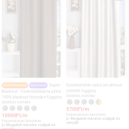
Super
Szürkésfehér színű üni dimout
#100%blackout
#prémium
sötétítő függöny
Blackout - Csokoládébarna színű
Sötétítés mértéke:
100% blackout fényzáró függöny
Sötétítés mértéke:
5700
Ft
/m
10900
Ft
/m
Folyamatosan készleten.
Megadott méretre szabjuk és
Folyamatosan készleten.
varrjuk!
Megadott méretre szabjuk és
varrjuk!