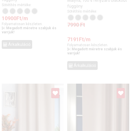
Mályva, 100% fényzáró blackout
Sötétítés mértéke:
függöny
Sötétítés mértéke:
10900
Ft
/m
7990
Ft
Folyamatosan készleten.
Megadott méretre szabjuk és
varrjuk!
7191
Ft
/m
Árkalkuláció
Folyamatosan készleten.
Megadott méretre szabjuk és
varrjuk!
Árkalkuláció