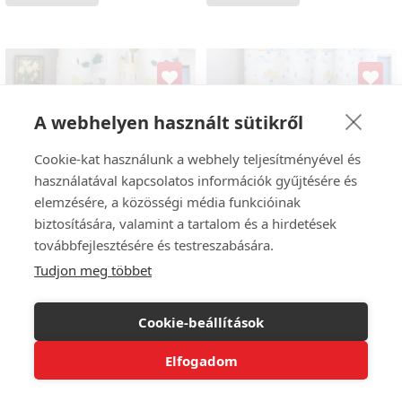
A webhelyen használt sütikről
Cookie-kat használunk a webhely teljesítményével és
használatával kapcsolatos információk gyűjtésére és
elemzésére, a közösségi média funkcióinak
biztosítására, valamint a tartalom és a hirdetések
továbbfejlesztésére és testreszabására.
Tudjon meg többet
Cookie-beállítások
Kiddy-kétoldalas csíkos-
Bambini – Elefántmintás dimout
Elfogadom
állatmintás gyerekszobai dimout
gyerekszobai sötétítő függöny
Sötétítés mértéke:
sötétítő függöny