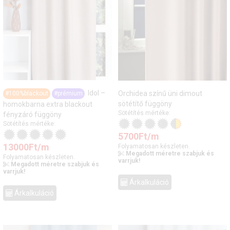
Idol –
Orchidea színű üni dimout
#100%blackout
#prémium
sötétítő függöny
homokbarna extra blackout
Sötétítés mértéke:
fényzáró függöny
Sötétítés mértéke:
5700
Ft
/m
13000
Ft
/m
Folyamatosan készleten.
Megadott méretre szabjuk és
Folyamatosan készleten.
varrjuk!
Megadott méretre szabjuk és
varrjuk!
Árkalkuláció
Árkalkuláció