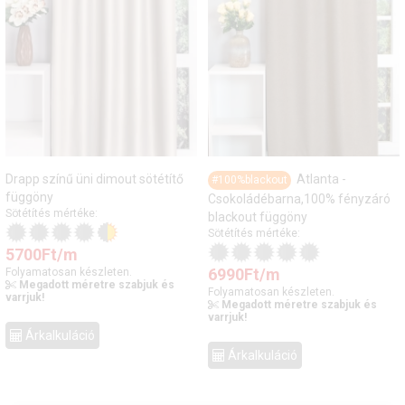
Drapp színű üni dimout sötétítő
Atlanta -
#100%blackout
függöny
Csokoládébarna,100% fényzáró
Sötétítés mértéke:
blackout függöny
Sötétítés mértéke:
5700
Ft
/m
6990
Ft
/m
Folyamatosan készleten.
Megadott méretre szabjuk és
Folyamatosan készleten.
varrjuk!
Megadott méretre szabjuk és
varrjuk!
Árkalkuláció
Árkalkuláció