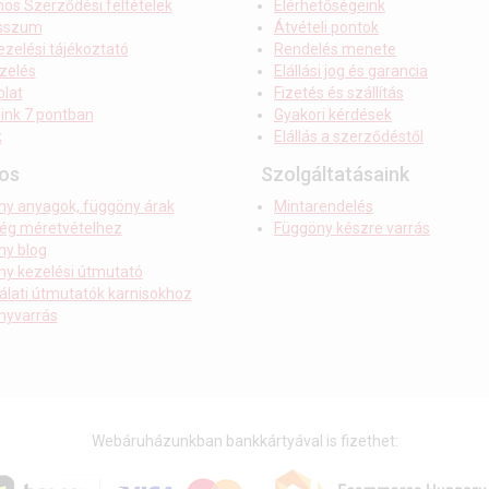
nos Szerződési feltételek
Elérhetőségeink
sszum
Átvételi pontok
zelési tájékoztató
Rendelés menete
zelés
Elállási jog és garancia
lat
Fizetés és szállítás
ink 7 pontban
Gyakori kérdések
k
Elállás a szerződéstől
os
Szolgáltatásaink
ny anyagok, függöny árak
Mintarendelés
ség méretvételhez
Függöny készre varrás
ny blog
y kezelési útmutató
lati útmutatók karnisokhoz
nyvarrás
Webáruházunkban bankkártyával is fizethet: