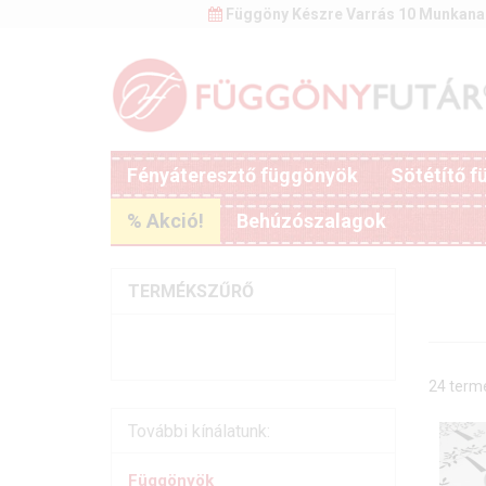
Függöny Készre Varrás 10 Munkana
Fényáteresztő függönyök
Sötétítő 
% Akció!
Behúzószalagok
TERMÉKSZŰRŐ
24 term
További kínálatunk:
Függönyök