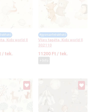
lrakható
#gyorsanfelrakható
ta, Kids world II
Vlies tapéta, Kids world II
302110
t
/ tek.
11200
Ft
/ tek.
+ Info