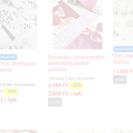
#gyorsanfe
Vlies tapé
Rózsaszín / vörös feliratos
felrakható
302332
papírtapéta tinilány
ehér állatfigurás
szobába
tapéta
11200
F
Jelenleg 5 tek. készleten!
+ Info
2.950
Ft
 4 tek. készleten!
-
20%
t
-
30%
2360
Ft
/ tek.
Ft
/ tek.
+ Info