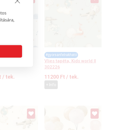
atos
ítására,
lrakható
#gyorsanfelrakható
ta, Kids world II
Vlies tapéta, Kids world II
302226
t
/ tek.
11200
Ft
/ tek.
+ Info