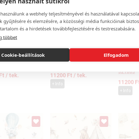
lyen használt sütikről
 használunk a webhely teljesítményével és használatával kapcsol
k gyűjtésére és elemzésére, a közösségi média funkcióinak biztos
tartalom és a hirdetések továbbfejlesztésére és testreszabására.
g többet
Cookie-beállítások
Elfogadom
péta, Kids world II
Vlies tapéta, Kids world II
#gyorsanfe
301410
Vlies tapé
321005
Ft
/ tek.
11200
Ft
/ tek.
11200
F
+ Info
+ Info