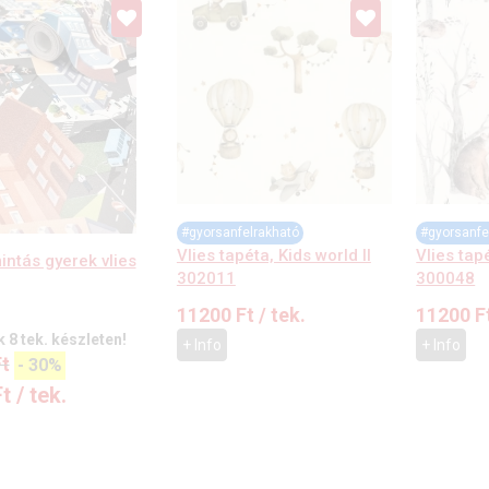
#gyorsanfelrakható
#gyorsanfe
Vlies tapéta, Kids world II
Vlies tapé
intás gyerek vlies
302011
300048
11200
Ft
/ tek.
11200
F
 8 tek. készleten!
+ Info
+ Info
t
-
30%
Ft
/ tek.