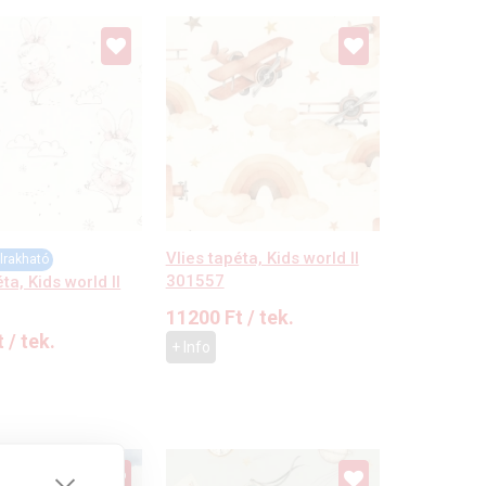
Vlies tapéta, Kids world II
lrakható
301557
ta, Kids world II
11200
Ft
/ tek.
t
/ tek.
+ Info