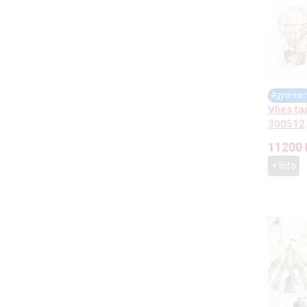
#gyorsan
Vlies ta
300512
11200
+ Info