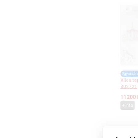
#gyorsan
Vlies ta
302721
11200
+ Info