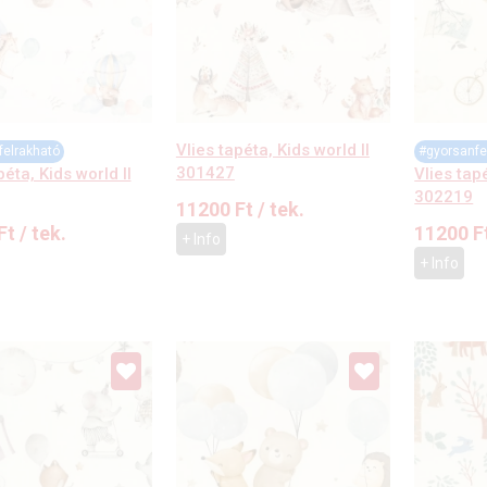
Vlies tapéta, Kids world II
felrakható
#gyorsanfe
301427
péta, Kids world II
Vlies tapé
302219
11200
Ft
/ tek.
Ft
/ tek.
11200
F
+ Info
+ Info