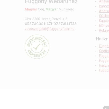
Függöny Webáruház
Általá
Impre
Magyar
Cég,
Magyar
Munkaerő
Adatke
Sütike
Cím: 3360 Heves, Petőfi u. 2.
Kapcso
ORSZÁGOS HÁZHOZSZÁLLÍTÁS!
Előnye
vevoszolgalat@fuggonyfutar.hu
Rólun
Haszn
Függö
Segít
Függö
Függön
Haszná
Függö