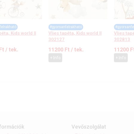
felrakható
#gyorsanfelrakható
#gyorsanfe
péta, Kids world II
Vlies tapéta, Kids world II
Vlies tapé
302127
302813
Ft
/ tek.
11200
Ft
/ tek.
11200
F
+ Info
+ Info
nformációk
Vevőszolgálat