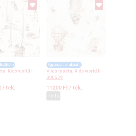
lrakható
#gyorsanfelrakható
ta, Kids world II
Vlies tapéta, Kids world II
300529
t
/ tek.
11200
Ft
/ tek.
+ Info