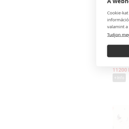
A webhe
Cookie-kat
információ
valamint a 
Tudjon me
Vlies ta
301878
11200
+ Info