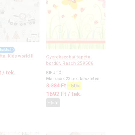
lrakható
ta, Kids world II
Gyerekszobai tapéta
bordűr, Rasch 259506
t
/ tek.
KIFUTÓ!
Már csak 23 tek. készleten!
3.384
Ft
-
50%
1692
Ft
/ tek.
+ Info