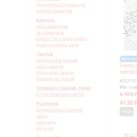
fényáteresztő függönyök
sötétítő függönyök
Karnisok
fém rúdkarnisok
fa rúdkarnisok
exkluzív fém sínes profilok
műanyag prfilok, sínek
Tapéták
#gyorsan
gyerekszobai tapéták
Fekete-f
csíkos tapéták
gyerek 
kőmimntás tapéták
téglamintás tapéták
KIFUTÓ!
Már csak
Öntapadós tapéták, fóliák
5.900
F
d-c-fix öntapadós tapéta
4130
Poszterek
gyerekszobai poszterek
+ Info
tájkép
nagyváros
kőmintás