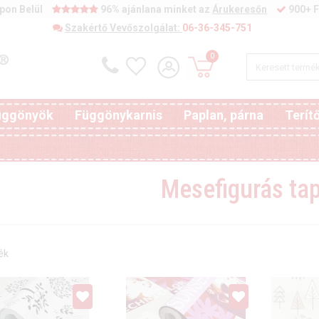
pon Belül
96% ajánlana minket az
Árukeresőn
900+ F
Szakértő Vevőszolgálat:
06-36-345-751
0
függönyök
Függönykarnis
Paplan, párna
Terít
Mesefigurás ta
ék