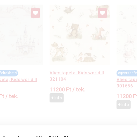
Vlies tapéta, Kids world II
felrakható
#gyorsanfe
321104
péta, Kids world II
Vlies tapé
301656
11200
Ft
/ tek.
Ft
/ tek.
11200
F
+ Info
+ Info