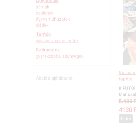
Ágyneműk
párnák
paplanok
ágyneműhuzatok
plédek
Terítők
viaszos vászon terítők
Szőnyegek
gyerekszobai szőnyegek
Város m
Akciós ajánlatunk:
tapéta
KIFUTÓ!
Már csak
5.900
F
4130
+ Info