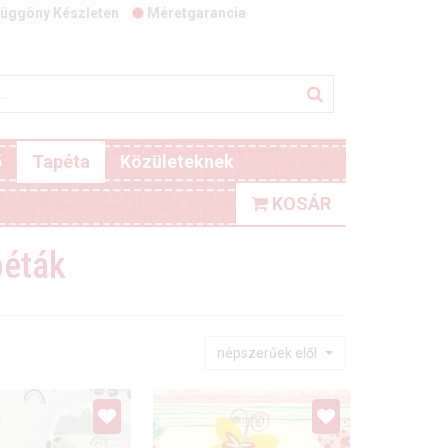
üggöny Készleten
Méretgarancia
ő
Tapéta
Közületeknek
KOSÁR
péták
népszerűek elől