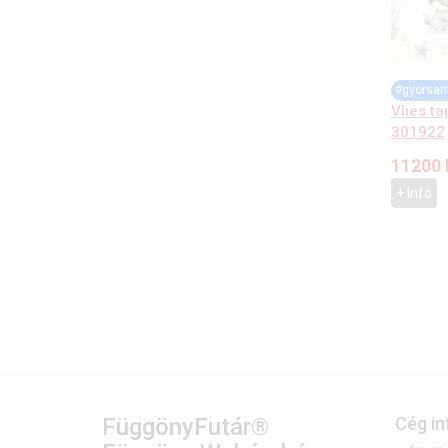
#gyorsan
Vlies ta
301922
11200
+ Info
FüggönyFutár®
Cég i