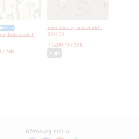
Vlies tapéta, Kids world II
lrakható
301939
ta, Kids world II
11200
Ft
/ tek.
t
/ tek.
+ Info
Közösségi média