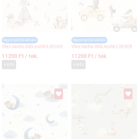
#gyorsanfelrakható
#gyorsanfelrakható
Vlies tapéta, Kids world II 301410
Vlies tapéta, Kids world II 301878
11200
Ft
/ tek.
11200
Ft
/ tek.
+ Info
+ Info