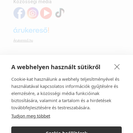
Közösségi média
Árukereső.hu
A webhelyen használt sütikről
Webáruházunkban bankkártyával is fizethet:
Cookie-kat használunk a webhely teljesítményével és
használatával kapcsolatos információk gyűjtésére és
elemzésére, a közösségi média funkcióinak
biztosítására, valamint a tartalom és a hirdetések
továbbfejlesztésére és testreszabására.
Tudjon meg többet
Webáruházunk az Ecommerce Hungary tagja.
A FüggönyFutár ® regisztrált márkanév.
Cookie-beállítások