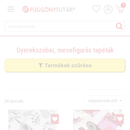
0
Gyerekszobai, mesefigurás tapéták
Termékek szűrése
népszerűek elől
24 termék