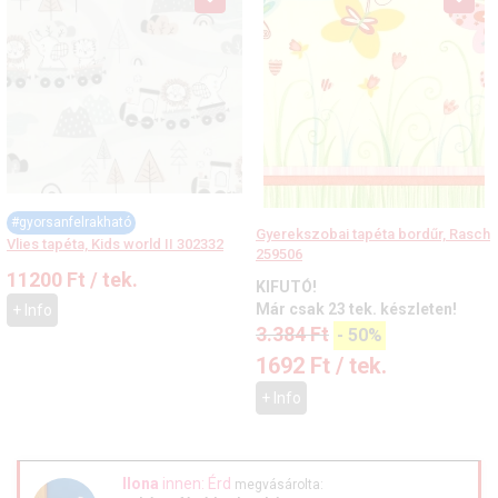
#gyorsanfelrakható
Gyerekszobai tapéta bordűr, Rasch
Vlies tapéta, Kids world II 302332
259506
11200
Ft
/ tek.
KIFUTÓ!
Már csak 23 tek. készleten!
+ Info
3.384
Ft
-
50%
1692
Ft
/ tek.
+ Info
Ilona
innen: Érd
megvásárolta: