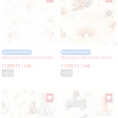
#gyorsanfelrakható
#gyorsanfelrakható
Vlies tapéta, Kids world II 301656
Vlies tapéta, Kids world II 301557
11200
Ft
/ tek.
11200
Ft
/ tek.
+ Info
+ Info