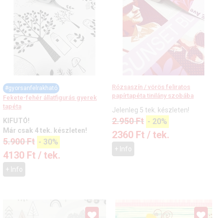
Rózsaszín / vörös feliratos
#gyorsanfelrakható
papírtapéta tinilány szobába
Fekete-fehér állatfigurás gyerek
tapéta
Jelenleg 5 tek. készleten!
2.950
Ft
KIFUTÓ!
-
20%
Már csak 4 tek. készleten!
2360
Ft
/ tek.
5.900
Ft
-
30%
+ Info
4130
Ft
/ tek.
+ Info