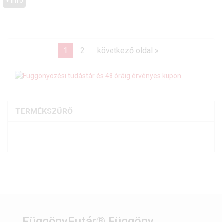
+ Info
1
2
következő oldal »
TERMÉKSZŰRŐ
FüggönyFutár® Függöny