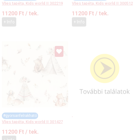
Vlies tapéta, Kids world II 302219
Vlies tapéta, Kids world II 300512
11200
Ft
/ tek.
11200
Ft
/ tek.
+ Info
+ Info
#gyorsanfelrakható
Vlies tapéta, Kids world II 301427
11200
Ft
/ tek.