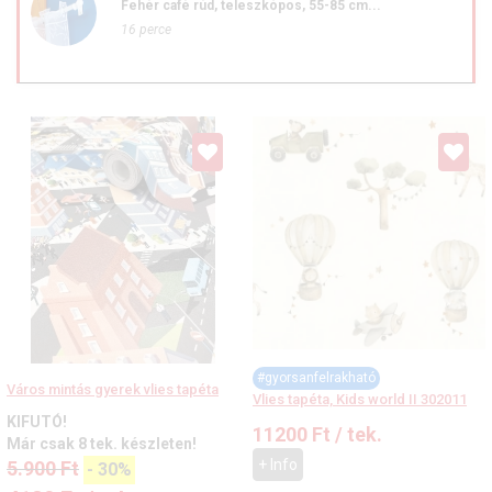
Fehér café rúd, teleszkópos, 55-85 cm...
16 perce
#gyorsanfelrakható
Város mintás gyerek vlies tapéta
Vlies tapéta, Kids world II 302011
KIFUTÓ!
11200
Ft
/ tek.
Már csak 8 tek. készleten!
+ Info
5.900
Ft
-
30%