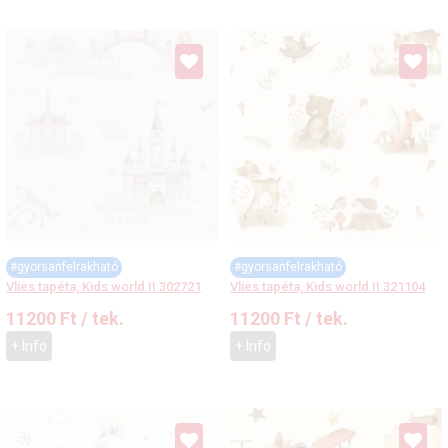
#gyorsanfelrakható
#gyorsanfelrakható
Vlies tapéta, Kids world II 302721
Vlies tapéta, Kids world II 321104
11200
Ft
/ tek.
11200
Ft
/ tek.
+ Info
+ Info