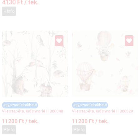
4130
Ft
/ tek.
+ Info
#gyorsanfelrakható
#gyorsanfelrakható
Vlies tapéta, Kids world II 300048
Vlies tapéta, Kids world II 300529
11200
Ft
/ tek.
11200
Ft
/ tek.
+ Info
+ Info