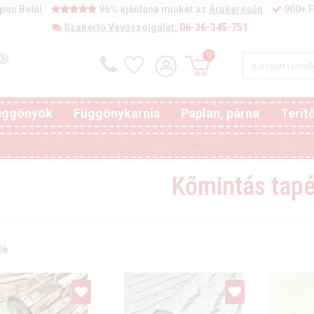
pon Belül
96% ajánlana minket az
Árukeresőn
900+ F
Szakértő Vevőszolgálat:
06-36-345-751
0
függönyök
Függönykarnis
Paplan, párna
Terít
Kőmintás tap
ék