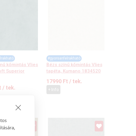
lrakható
#gyorsanfelrakható
ínű kőmintás Vlies
Bézs színű kőmintás Vlies
oft Superior
tapéta, Kumano 1834520
17990
Ft
/ tek.
t
/ tek.
+ Info
atos
ítására,