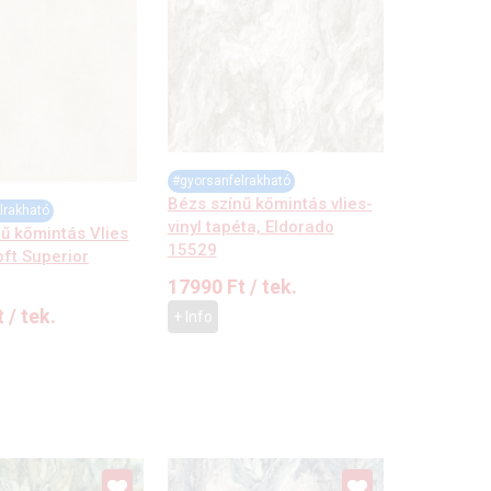
#gyorsanfelrakható
Bézs színű kőmintás vlies-
lrakható
vinyl tapéta, Eldorado
ű kőmintás Vlies
15529
oft Superior
17990
Ft
/ tek.
t
/ tek.
+ Info