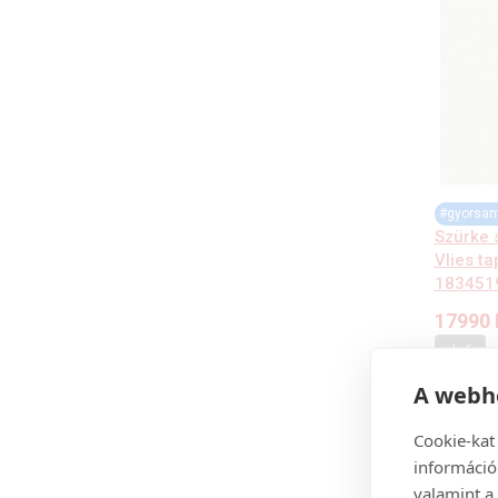
#gyorsan
Szürke 
Vlies t
183451
17990
+ Info
A webhe
Cookie-kat
információ
valamint a 