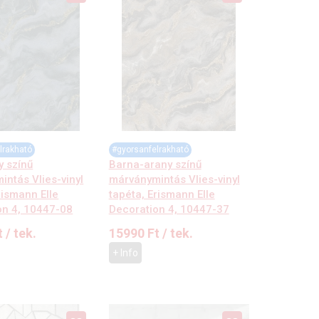
lrakható
#gyorsanfelrakható
y színű
Barna-arany színű
ntás Vlies-vinyl
márványmintás Vlies-vinyl
rismann Elle
tapéta, Erismann Elle
on 4, 10447-08
Decoration 4, 10447-37
t
/ tek.
15990
Ft
/ tek.
+ Info