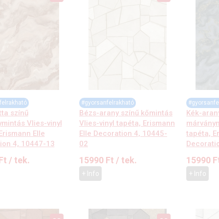
felrakható
#gyorsanfelrakható
#gyorsanfe
ta színű
Bézs-arany színű kőmintás
Kék-aran
mintás Vlies-vinyl
Vlies-vinyl tapéta, Erismann
márványmi
Erismann Elle
Elle Decoration 4, 10445-
tapéta, E
ion 4, 10447-13
02
Decorati
Ft
/ tek.
15990
Ft
/ tek.
15990
F
+ Info
+ Info