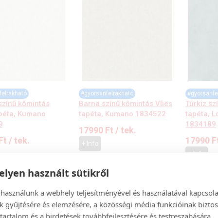
felrakható
#gyorsanfelrakható
#gyorsanfe
színű kőmintás
Barna színű kőmintás Vlies
Türkiz sz
apéta, Kumano
tapéta, Kumano 1834522
tapéta, L
9
1834189
17990
Ft
/ tek.
Ft
/ tek.
17990
F
+ Info
+ Info
lyen használt sütikről
 használunk a webhely teljesítményével és használatával kapcsol
k gyűjtésére és elemzésére, a közösségi média funkcióinak biztos
tartalom és a hirdetések továbbfejlesztésére és testreszabására.