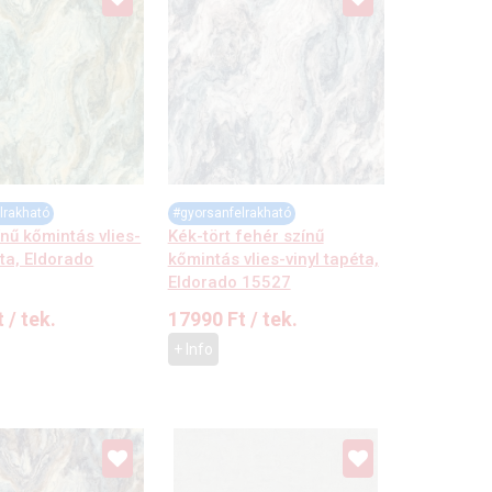
lrakható
#gyorsanfelrakható
ínű kőmintás vlies-
Kék-tört fehér színű
éta, Eldorado
kőmintás vlies-vinyl tapéta,
Eldorado 15527
t
/ tek.
17990
Ft
/ tek.
+ Info