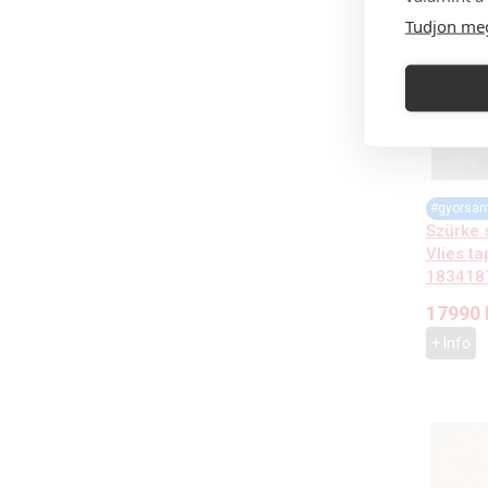
Tudjon me
#gyorsan
Szürke 
Vlies ta
183418
17990
+ Info