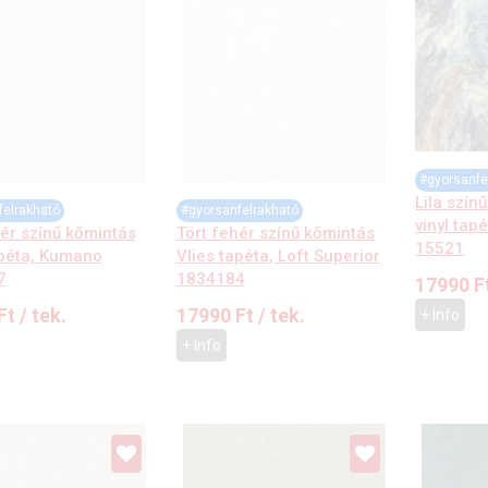
#gyorsanfe
Lila szín
felrakható
#gyorsanfelrakható
vinyl tap
hér színű kőmintás
Tört fehér színű kőmintás
15521
apéta, Kumano
Vlies tapéta, Loft Superior
7
1834184
17990
F
Ft
/ tek.
17990
Ft
/ tek.
+ Info
+ Info