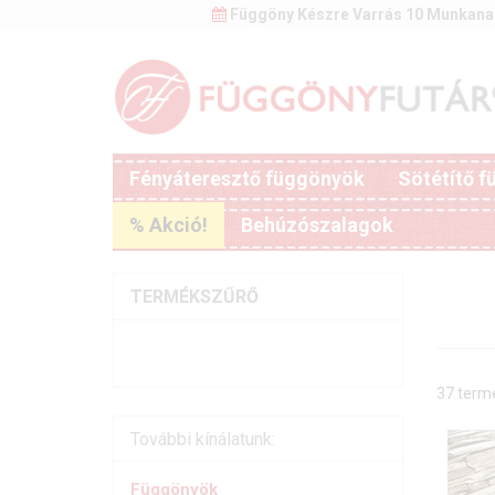
Függöny Készre Varrás 10 Munkana
Fényáteresztő függönyök
Sötétítő 
% Akció!
Behúzószalagok
TERMÉKSZŰRŐ
37 term
További kínálatunk:
Függönyök