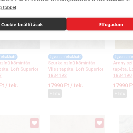
g többet
Cookie-beállítások
Elfogadom
felrakható
#gyorsanfelrakható
#gyorsanfe
színű kőmintás
Szürke színű kőmintás
Arany szí
péta, Loft Superior
Vlies tapéta, Loft Superior
tapéta, L
7
1834192
1834190
Ft
/ tek.
17990
Ft
/ tek.
17990
F
+ Info
+ Info