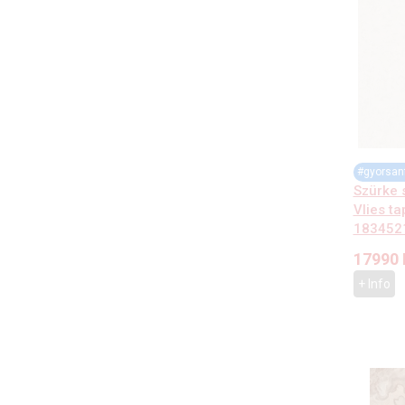
#gyorsan
Szürke 
Vlies t
183452
17990
+ Info