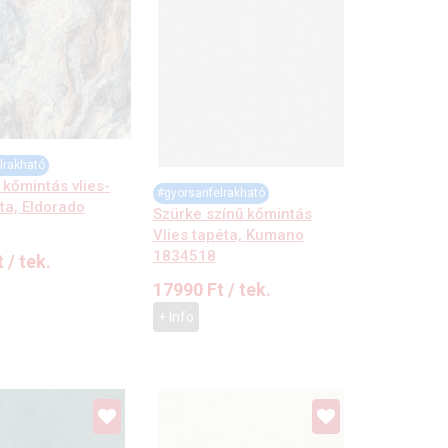
lrakható
ű kőmintás vlies-
#gyorsanfelrakható
éta, Eldorado
Szürke színű kőmintás
Vlies tapéta, Kumano
1834518
t
/ tek.
17990
Ft
/ tek.
+ Info