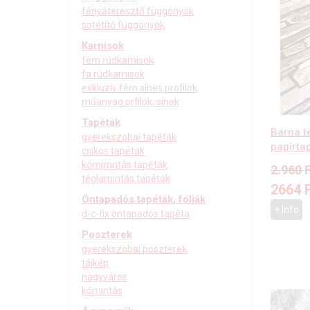
fényáteresztő függönyök
sötétítő függönyök
Karnisok
fém rúdkarnisok
fa rúdkarnisok
exkluzív fém sínes profilok
műanyag prfilok, sínek
Tapéták
Barna t
gyerekszobai tapéták
papírta
csíkos tapéták
kőmimntás tapéták
2.960
F
téglamintás tapéták
2664
Öntapadós tapéták, fóliák
+ Info
d-c-fix öntapadós tapéta
Poszterek
gyerekszobai poszterek
tájkép
nagyváros
kőmintás