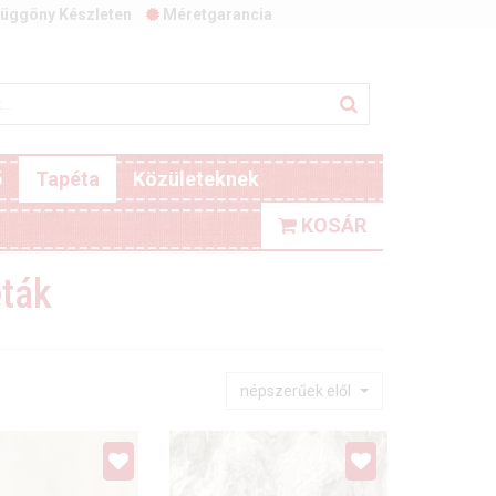
üggöny Készleten
Méretgarancia
ő
Tapéta
Közületeknek
KOSÁR
éták
népszerűek elől