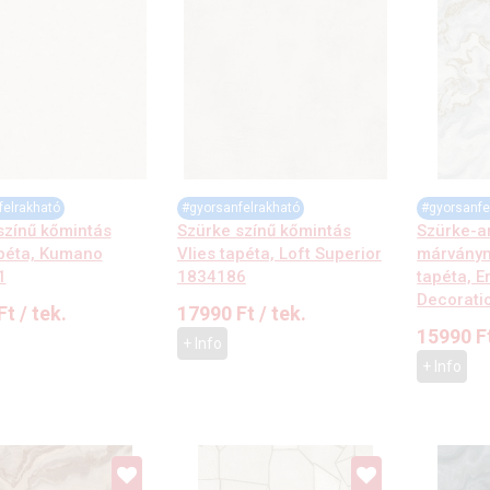
felrakható
#gyorsanfelrakható
#gyorsanfe
színű kőmintás
Szürke színű kőmintás
Szürke-a
apéta, Kumano
Vlies tapéta, Loft Superior
márványmi
1
1834186
tapéta, E
Decorati
Ft
/ tek.
17990
Ft
/ tek.
15990
F
+ Info
+ Info