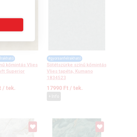
lrakható
#gyorsanfelrakható
nű kőmintás Vlies
Sötétszürke színű kőmintás
oft Superior
Vlies tapéta, Kumano
1834523
t
/ tek.
17990
Ft
/ tek.
+ Info