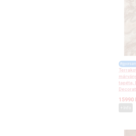
#gyorsan
Terrakot
márvány
tapéta, 
Decorat
15990
+ Info