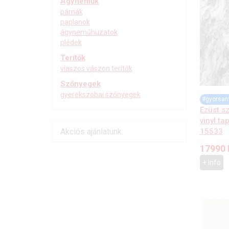
Ágyneműk
párnák
paplanok
ágyneműhuzatok
plédek
Terítők
viaszos vászon terítők
Szőnyegek
gyerekszobai szőnyegek
#gyorsan
Ezüst sz
vinyl ta
15533
Akciós ajánlatunk:
17990
+ Info