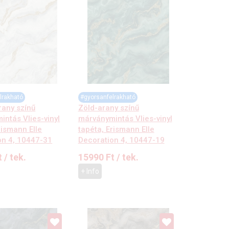
lrakható
#gyorsanfelrakható
rany színű
Zöld-arany színű
ntás Vlies-vinyl
márványmintás Vlies-vinyl
rismann Elle
tapéta, Erismann Elle
on 4, 10447-31
Decoration 4, 10447-19
t
/ tek.
15990
Ft
/ tek.
+ Info