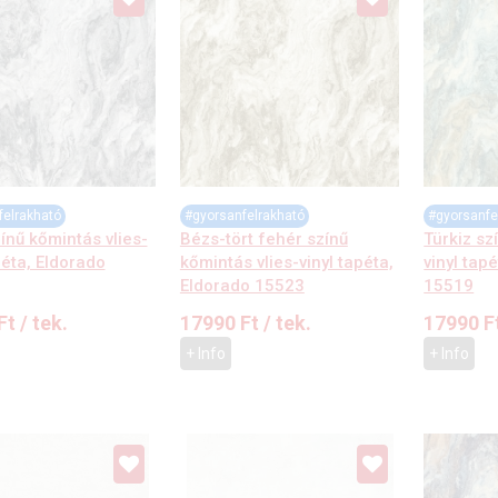
felrakható
#gyorsanfelrakható
#gyorsanfe
ínű kőmintás vlies-
Bézs-tört fehér színű
Türkiz sz
péta, Eldorado
kőmintás vlies-vinyl tapéta,
vinyl tap
Eldorado 15523
15519
Ft
/ tek.
17990
Ft
/ tek.
17990
F
+ Info
+ Info