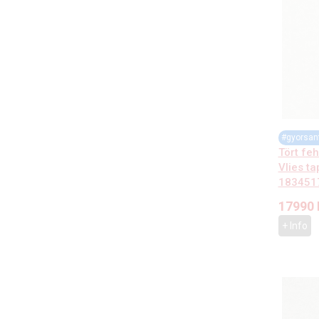
#gyorsan
Tört fe
Vlies t
183451
17990
+ Info