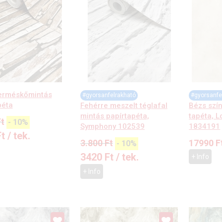
erméskőmintás
#gyorsanfelrakható
#gyorsanfe
péta
Fehérre meszelt téglafal
Bézs szín
mintás papírtapéta,
tapéta, L
t
-
10%
Symphony 102539
1834191
Ft
/ tek.
3.800
Ft
17990
F
-
10%
3420
Ft
/ tek.
+ Info
+ Info