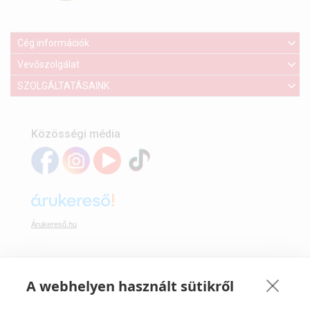
Cég információk
Vevőszolgálat
SZOLGÁLTATÁSAINK
Közösségi média
Árukereső.hu
A webhelyen használt sütikről
Webáruházunkban bankkártyával is fizethet: