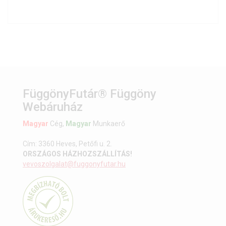
FüggönyFutár® Függöny
Webáruház
Magyar
Cég,
Magyar
Munkaerő
Cím: 3360 Heves, Petőfi u. 2.
ORSZÁGOS HÁZHOZSZÁLLÍTÁS!
vevoszolgalat@fuggonyfutar.hu