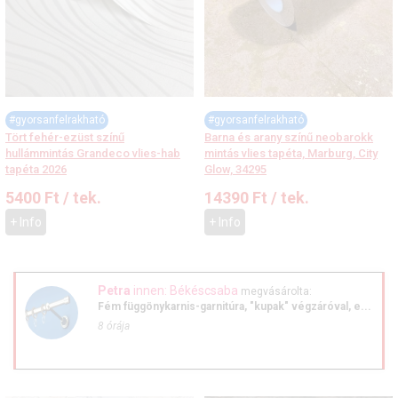
#gyorsanfelrakható
#gyorsanfelrakható
Tört fehér-ezüst színű
Barna és arany színű neobarokk
hullámmintás Grandeco vlies-hab
mintás vlies tapéta, Marburg, City
tapéta 2026
Glow, 34295
5400
Ft
/ tek.
14390
Ft
/ tek.
+ Info
+ Info
Petra
innen: Békéscsaba
megvásárolta:
Fém függönykarnis-garnitúra, "kupak" végzáróval, e...
8 órája