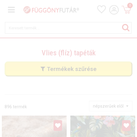
0
Vlies (flíz) tapéták
Termékek szűrése
népszerűek elől
896 termék