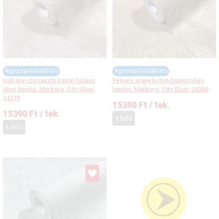
#gyorsanfelrakható
#gyorsanfelrakható
Halvány rózsaszín beton hatású
Fényes arany beton hatású vlies
vlies tapéta, Marburg, City Glow,
tapéta, Marburg, City Glow, 34280
34279
15390
Ft
/ tek.
15390
Ft
/ tek.
+ Info
+ Info