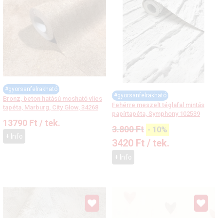
#gyorsanfelrakható
#gyorsanfelrakható
Bronz, beton hatású mosható vlies
Fehérre meszelt téglafal mintás
tapéta, Marburg, City Glow, 34268
papírtapéta, Symphony 102539
13790
Ft
/ tek.
3.800
Ft
-
10%
+ Info
3420
Ft
/ tek.
+ Info