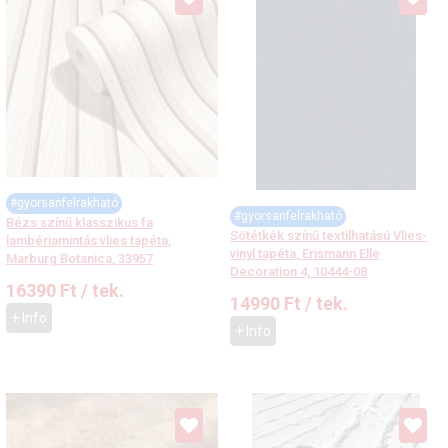
#gyorsanfelrakható
#gyorsanfelrakható
Bézs színű klasszikus fa
Sötétkék színű textilhatású Vlies-
lambériamintás vlies tapéta,
vinyl tapéta, Erismann Elle
Marburg Botanica, 33957
Decoration 4, 10444-08
16390
Ft
/ tek.
14990
Ft
/ tek.
+ Info
+ Info