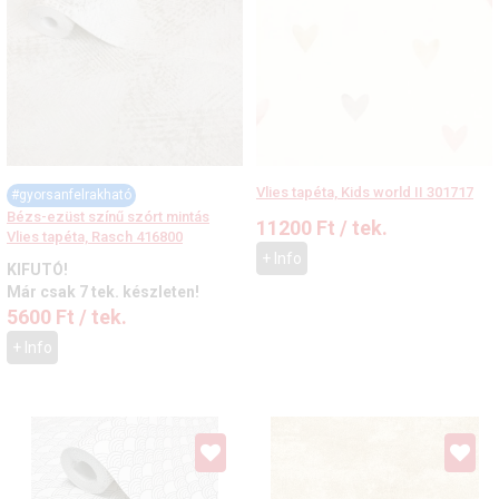
Vlies tapéta, Kids world II 301717
#gyorsanfelrakható
Bézs-ezüst színű szórt mintás
11200
Ft
/ tek.
Vlies tapéta, Rasch 416800
+ Info
KIFUTÓ!
Már csak 7 tek. készleten!
5600
Ft
/ tek.
+ Info