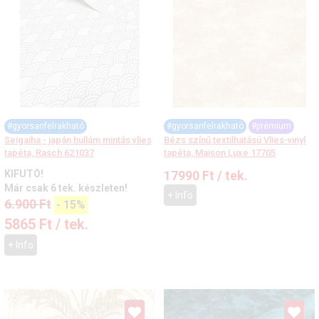
#gyorsanfelrakható
#gyorsanfelrakható
#prémium
Seigaiha - japán hullám mintás vlies
Bézs színű textilhatású Vlies-vinyl
tapéta, Rasch 621037
tapéta, Maison Luxe 17705
KIFUTÓ!
17990
Ft
/ tek.
Már csak 6 tek. készleten!
+ Info
6.900
Ft
-
15%
5865
Ft
/ tek.
+ Info