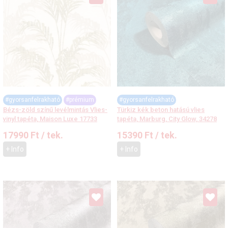
#gyorsanfelrakható
#prémium
#gyorsanfelrakható
Bézs-zöld színű levélmintás Vlies-
Türkiz kék beton hatású vlies
vinyl tapéta, Maison Luxe 17733
tapéta, Marburg, City Glow, 34278
17990
Ft
/ tek.
15390
Ft
/ tek.
+ Info
+ Info