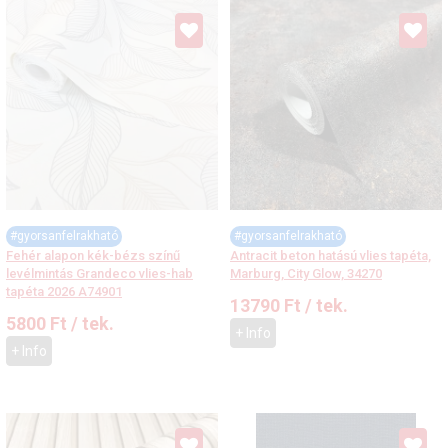
#gyorsanfelrakható
#gyorsanfelrakható
Fehér alapon kék-bézs színű
Antracit beton hatású vlies tapéta,
levélmintás Grandeco vlies-hab
Marburg, City Glow, 34270
tapéta 2026 A74901
13790
Ft
/ tek.
5800
Ft
/ tek.
+ Info
+ Info