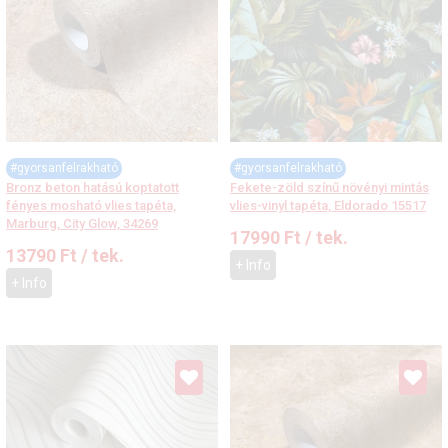
#gyorsanfelrakható
#gyorsanfelrakható
Bronz beton hatású koptatott
Fekete-zöld színű növényi mintás
fényes mosható vlies tapéta,
vlies-vinyl tapéta, Eldorado 15517
Marburg, City Glow, 34269
17990
Ft
/ tek.
13790
Ft
/ tek.
+ Info
+ Info