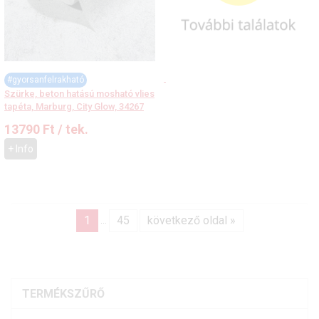
#gyorsanfelrakható
Szürke, beton hatású mosható vlies
tapéta, Marburg, City Glow, 34267
13790
Ft
/ tek.
+ Info
1
45
következő oldal »
...
TERMÉKSZŰRŐ