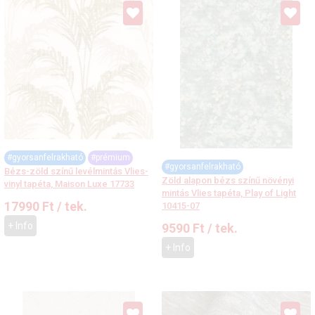
#gyorsanfelrakható
#prémium
#gyorsanfelrakható
Bézs-zöld színű levélmintás Vlies-
Zöld alapon bézs színű növényi
vinyl tapéta, Maison Luxe 17733
mintás Vlies tapéta, Play of Light
17990
Ft
/ tek.
10415-07
+ Info
9590
Ft
/ tek.
+ Info