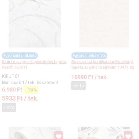
#gyorsanfelrakható
#gyorsanfelrakható
Szürke alapon fényes indás tapéta,
Bézs színű textilhatású Vlies-vinyl
Rasch 467611
tapéta, Erismann Elysium 10473-02
KIFUTÓ!
10990
Ft
/ tek.
Már csak 17 tek. készleten!
+ Info
6.980
Ft
-
15%
5933
Ft
/ tek.
+ Info