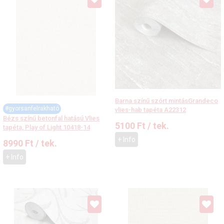
Barna színű szórt mintásGrandeco
#gyorsanfelrakható
vlies-hab tapéta A22312
Bézs színű betonfal hatású Vlies
5100
Ft
/ tek.
tapéta, Play of Light 10418-14
+ Info
8990
Ft
/ tek.
+ Info