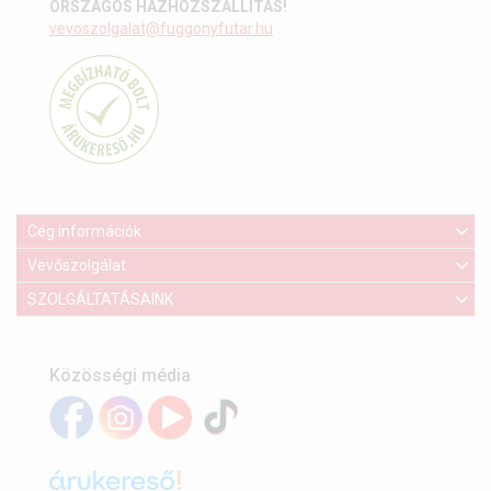
ORSZÁGOS HÁZHOZSZÁLLÍTÁS!
vevoszolgalat@fuggonyfutar.hu
Cég információk
Vevőszolgálat
SZOLGÁLTATÁSAINK
Közösségi média