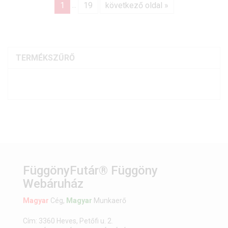
1
19
következő oldal »
...
TERMÉKSZŰRŐ
FüggönyFutár® Függöny
Webáruház
Magyar
Cég,
Magyar
Munkaerő
Cím: 3360 Heves, Petőfi u. 2.