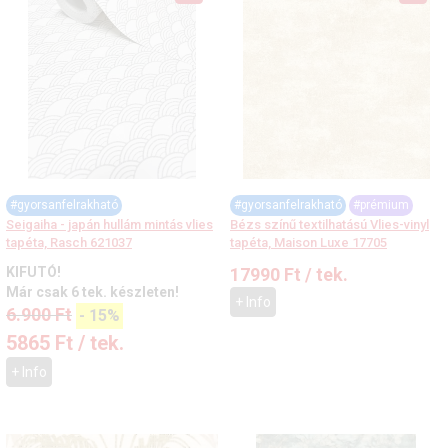
#gyorsanfelrakható
#gyorsanfelrakható
#prémium
Seigaiha - japán hullám mintás vlies
Bézs színű textilhatású Vlies-vinyl
tapéta, Rasch 621037
tapéta, Maison Luxe 17705
KIFUTÓ!
17990
Ft
/ tek.
Már csak 6 tek. készleten!
+ Info
6.900
Ft
-
15%
5865
Ft
/ tek.
+ Info