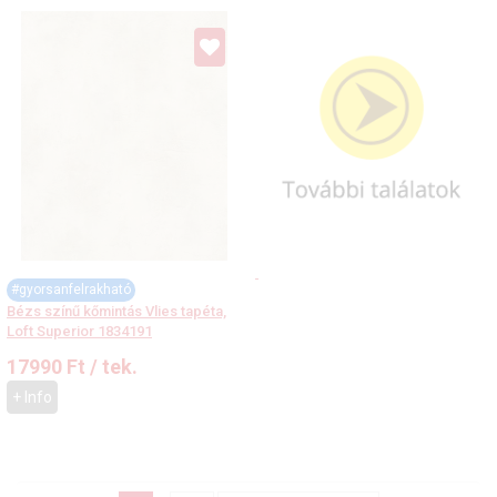
#gyorsanfelrakható
Bézs színű kőmintás Vlies tapéta,
Loft Superior 1834191
17990
Ft
/ tek.
+ Info