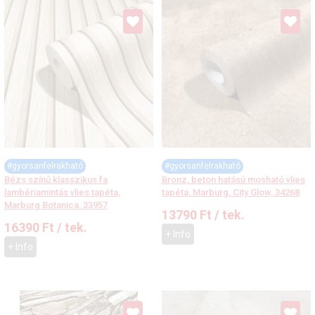
#gyorsanfelrakható
#gyorsanfelrakható
Bézs színű klasszikus fa
Bronz, beton hatású mosható vlies
lambériamintás vlies tapéta,
tapéta, Marburg, City Glow, 34268
Marburg Botanica, 33957
13790
Ft
/ tek.
16390
Ft
/ tek.
+ Info
+ Info