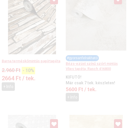
#gyorsanfelrakható
Barna terméskőmintás papírtapéta
Bézs-ezüst színű szórt mintás
Vlies tapéta, Rasch 416800
2.960
Ft
-
10%
2664
Ft
/ tek.
KIFUTÓ!
Már csak 7 tek. készleten!
+ Info
5600
Ft
/ tek.
+ Info