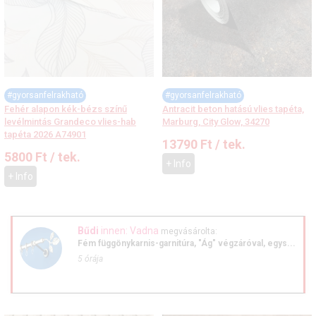
#gyorsanfelrakható
#gyorsanfelrakható
Fehér alapon kék-bézs színű
Antracit beton hatású vlies tapéta,
levélmintás Grandeco vlies-hab
Marburg, City Glow, 34270
tapéta 2026 A74901
13790
Ft
/ tek.
5800
Ft
/ tek.
+ Info
+ Info
Bűdi
innen: Vadna
megvásárolta:
Fém függönykarnis-garnitúra, "Ág" végzáróval, egys...
5 órája