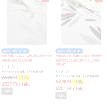
#gyorsanfelrakható
#gyorsanfelrakható
Tört fehér alapon zöld leveles vlies
Fényes, tört fehér alapon bordó-
tapéta, Rasch 735413
kék virágos vlies tapéta, Rasch
808742
KIFUTÓ!
KIFUTÓ!
Már csak 9 tek. készleten!
Már csak 56 tek. készleten!
7.690
Ft
-
15%
6.890
Ft
-
10%
6537
Ft
/ tek.
6201
Ft
/ tek.
+ Info
+ Info