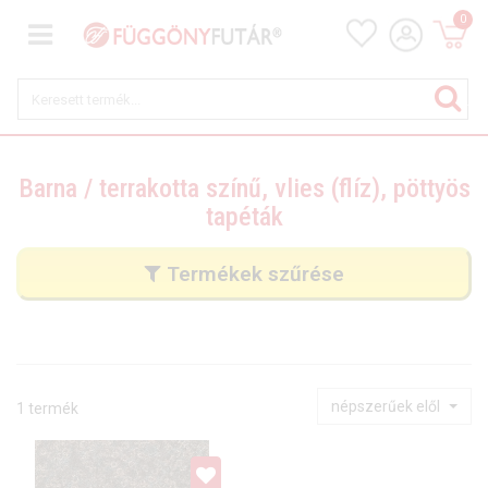
0
Barna / terrakotta színű, vlies (flíz), pöttyös
tapéták
Termékek szűrése
népszerűek elől
1 termék