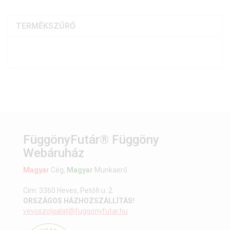
TERMÉKSZŰRŐ
FüggönyFutár® Függöny
Webáruház
Magyar
Cég,
Magyar
Munkaerő
Cím: 3360 Heves, Petőfi u. 2.
ORSZÁGOS HÁZHOZSZÁLLÍTÁS!
vevoszolgalat@fuggonyfutar.hu