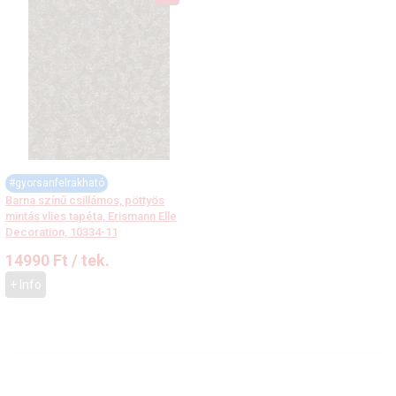
#gyorsanfelrakható
Barna színű csillámos, pöttyös
mintás vlies tapéta, Erismann Elle
Decoration, 10334-11
14990
Ft
/ tek.
+ Info