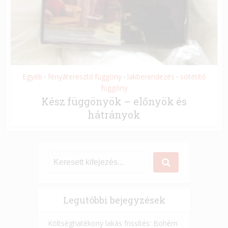
Egyéb
fényáteresztő függöny
lakberendezés
sötétítő
•
•
•
függöny
Kész függönyök – előnyök és
hátrányok
Legutóbbi bejegyzések
Költséghatékony lakás frissítés: Bohém