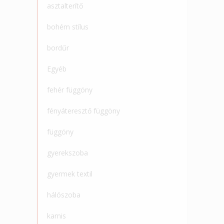
asztalterítő
bohém stílus
bordűr
Egyéb
fehér függöny
fényáteresztő függöny
függöny
gyerekszoba
gyermek textil
hálószoba
karnis