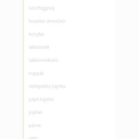
készfüggöny
kezelési útmutató
konyha
lakástextil
lakberendezés
nappali
öntapadós tapéta
papír tapéta
paplan
párna
pléd