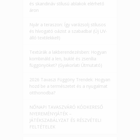
és skandináv stílusú ablakok elérhető
áron
Nyár a teraszon: Így varázsolj stílusos
és hívogató oázist a szabadba! (Új UV-
álló textilekkel!)
Textúrák a lakberendezésben: Hogyan
kombináld a len, buklé és zsenília
függönyöket? (Gyakorlati Útmutató)
2026 Tavaszi Függöny Trendek: Hogyan
hozd be a természetet és a nyugalmat
otthonodba?
NŐNAPI TAVASZVÁRÓ KÓDKERESŐ
NYEREMÉNYJÁTÉK –
JÁTÉKSZABÁLYZAT ÉS RÉSZVÉTELI
FELTÉTELEK