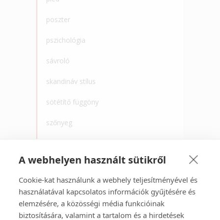
poszter
pszichológia
sávroló
skandináv stílus
sötétítő függöny
szőnyeg
tapéta
A webhelyen használt sütikről
törölköző
Cookie-kat használunk a webhely teljesítményével és
újrahaszonsítás
használatával kapcsolatos információk gyűjtésére és
elemzésére, a közösségi média funkcióinak
vasalás
biztosítására, valamint a tartalom és a hirdetések