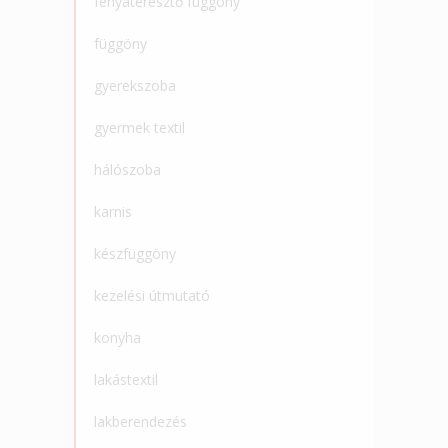
fényáteresztő függöny
függöny
gyerekszoba
gyermek textil
hálószoba
karnis
készfüggöny
kezelési útmutató
konyha
lakástextil
lakberendezés