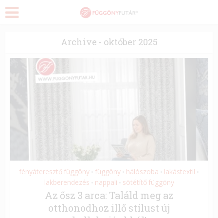
Archive - október 2025
fényáteresztő függöny
függöny
hálószoba
lakástextil
•
•
•
•
lakberendezés
nappali
sötétítő függöny
•
•
Az ősz 3 arca: Találd meg az
otthonodhoz illő stílust új