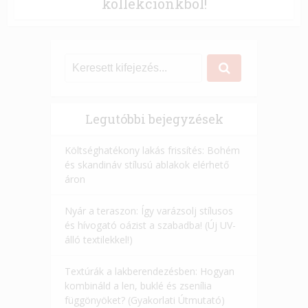
kollekciónkból!
Legutóbbi bejegyzések
Költséghatékony lakás frissítés: Bohém
és skandináv stílusú ablakok elérhető
áron
Nyár a teraszon: Így varázsolj stílusos
és hívogató oázist a szabadba! (Új UV-
álló textilekkel!)
Textúrák a lakberendezésben: Hogyan
kombináld a len, buklé és zsenília
függönyöket? (Gyakorlati Útmutató)