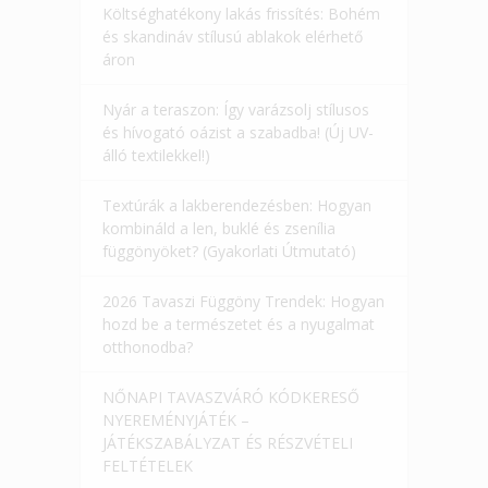
Költséghatékony lakás frissítés: Bohém
és skandináv stílusú ablakok elérhető
áron
Nyár a teraszon: Így varázsolj stílusos
és hívogató oázist a szabadba! (Új UV-
álló textilekkel!)
Textúrák a lakberendezésben: Hogyan
kombináld a len, buklé és zsenília
függönyöket? (Gyakorlati Útmutató)
2026 Tavaszi Függöny Trendek: Hogyan
hozd be a természetet és a nyugalmat
otthonodba?
NŐNAPI TAVASZVÁRÓ KÓDKERESŐ
NYEREMÉNYJÁTÉK –
JÁTÉKSZABÁLYZAT ÉS RÉSZVÉTELI
FELTÉTELEK