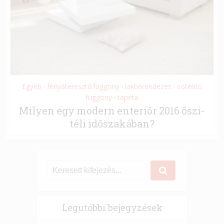
Egyéb
fényáteresztő függöny
lakberendezés
sötétítő
•
•
•
függöny
tapéta
•
Milyen egy modern enteriőr 2016 őszi-
téli időszakában?
Legutóbbi bejegyzések