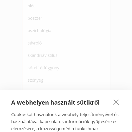
pléd
poszter
pszichológia
sávroló
skandináv stílus
sötétítő függöny
szőnyeg
tapéta
A webhelyen használt sütikről
törölköző
Cookie-kat használunk a webhely teljesítményével és
újrahaszonsítás
használatával kapcsolatos információk gyűjtésére és
elemzésére, a közösségi média funkcióinak
vasalás