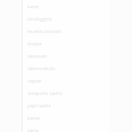
karnis
készfüggöny
kezelési útmutató
konyha
lakástextil
lakberendezés
nappali
öntapadós tapéta
papír tapéta
paplan
párna