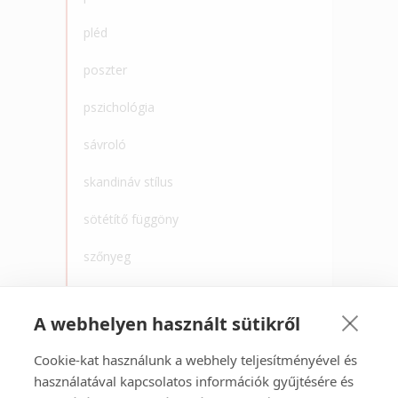
pléd
poszter
pszichológia
sávroló
skandináv stílus
sötétítő függöny
szőnyeg
tapéta
A webhelyen használt sütikről
törölköző
Cookie-kat használunk a webhely teljesítményével és
újrahaszonsítás
használatával kapcsolatos információk gyűjtésére és