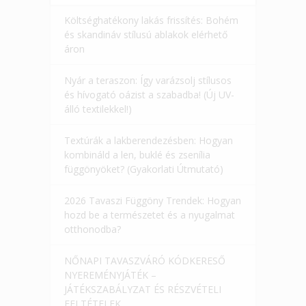
Költséghatékony lakás frissítés: Bohém
és skandináv stílusú ablakok elérhető
áron
Nyár a teraszon: Így varázsolj stílusos
és hívogató oázist a szabadba! (Új UV-
álló textilekkel!)
Textúrák a lakberendezésben: Hogyan
kombináld a len, buklé és zsenília
függönyöket? (Gyakorlati Útmutató)
2026 Tavaszi Függöny Trendek: Hogyan
hozd be a természetet és a nyugalmat
otthonodba?
NŐNAPI TAVASZVÁRÓ KÓDKERESŐ
NYEREMÉNYJÁTÉK –
JÁTÉKSZABÁLYZAT ÉS RÉSZVÉTELI
FELTÉTELEK