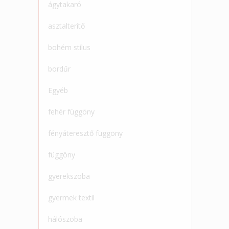
ágytakaró
asztalterítő
bohém stílus
bordűr
Egyéb
fehér függöny
fényáteresztő függöny
függöny
gyerekszoba
gyermek textil
hálószoba