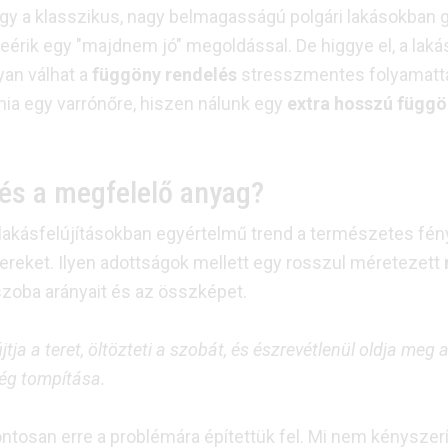
gy a klasszikus, nagy belmagasságú polgári lakásokban 
eérik egy "majdnem jó" megoldással. De higgye el, a lakás
an válhat a
függöny rendelés
stresszmentes folyamattá
nia egy varrónőre, hiszen nálunk egy
extra hosszú függö
 és a megfelelő anyag?
lakásfelújításokban egyértelmű trend a természetes fén
tereket. Ilyen adottságok mellett egy rosszul méretezett
 szoba arányait és az összképet.
tja a teret, öltözteti a szobát, és észrevétlenül oldja meg
ség tompítása.
ntosan erre a problémára építettük fel. Mi nem kénysz