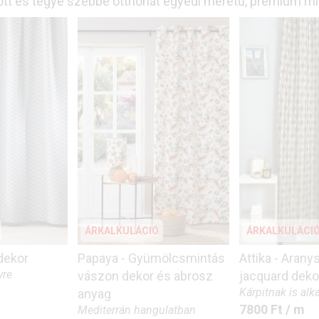
tt és tegye szebbé otthonát egyedi méretű, prémium m
ÁRKALKULÁCIÓ
ÁRKALKULÁCI
 dekor
Papaya - Gyümölcsmintás
Attika - Arany
yre
vászon dekor és abrosz
jacquard deko
Kárpitnak is al
anyag
7800
Ft
/ m
Mediterrán hangulatban