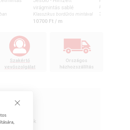
zetmintás
Jesolo - Hímzett
Florin - Levé
klasszikus és 
virágmintás sablé
3200
Ft
/ m
sban
Klasszikus bordűrös mintával
10700
Ft
/ m
Szakértő
Országos
vevőszolgálat
házhozszállítás
atos
tapéták, karnisok
ítására,
cikkeket.