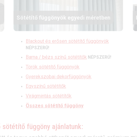
Sötétítő függönyök egyedi méretben
Blackout és erősen sötétítő függönyök
NÉPSZERŰ!
Barna / bézs színű sötétítők
NÉPSZERŰ!
Török sötétítő függönyök
Gyerekszobai dekorfüggönyök
Egyszínű sötétítők
Virágmintás sötétítők
Összes sötétítő függöny
sötétítő függöny ajánlatunk: