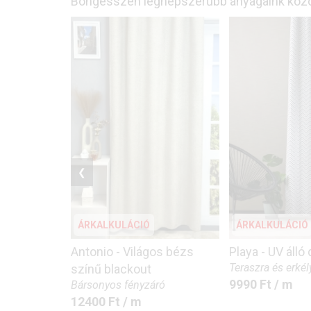
Böngésszen legnépszerűbb anyagaink közö
❮
ÁRKALKULÁCIÓ
ÁRKALKULÁCIÓ
Antonio - Világos bézs
Playa - UV álló
Teraszra és erkél
színű blackout
9990
Ft
/ m
Bársonyos fényzáró
12400
Ft
/ m