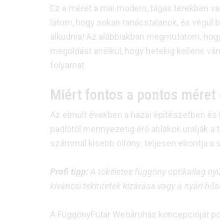
Ez a méret a mai modern, tágas terekben va
látom, hogy sokan tanácstalanok, és végül b
alkudnia! Az alábbiakban megmutatom, hogy
megoldást anélkül, hogy hetekig kellene vár
folyamat.
Miért fontos a pontos méret
Az elmúlt években a hazai építészetben és 
padlótól mennyezetig érő ablakok uralják a 
számmal kisebb öltöny: teljesen elrontja a
Profi tipp:
A tökéletes függöny optikailag nyúj
kíváncsi tekintetek kizárása vagy a nyári hő
A FüggönyFutár Webáruház koncepcióját po