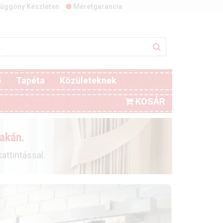
üggöny Készleten
Méretgarancia
ő
Tapéta
Közületeknek
KOSÁR
akán.
ttintással.