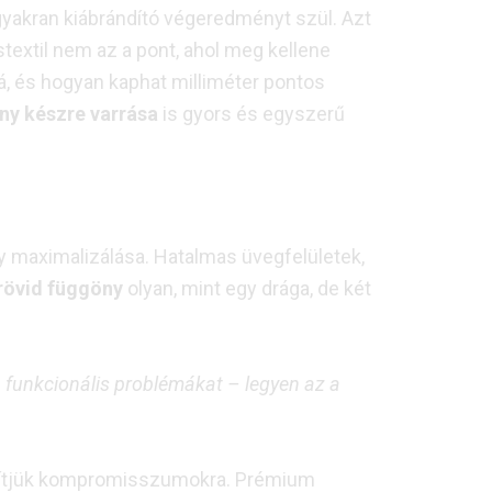
gyakran kiábrándító végeredményt szül. Azt
textil nem az a pont, ahol meg kellene
, és hogyan kaphat milliméter pontos
ny készre varrása
is gyors és egyszerű
y maximalizálása. Hatalmas üvegfelületek,
rövid függöny
olyan, mint egy drága, de két
 a funkcionális problémákat – legyen az a
erítjük kompromisszumokra. Prémium