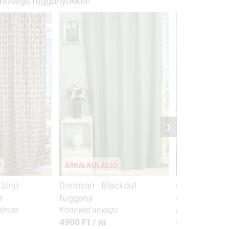
inőségű függönyökkel!
❯
Ó
ÁRKALKULÁCIÓ
ÁRKALKULÁC
színű
Donovan - Blackout
Osaka - Kord
r
függöny
dimout
kalmas
Könnyed anyagú
Időtlen eleganc
sötétítés
4900
Ft
/ m