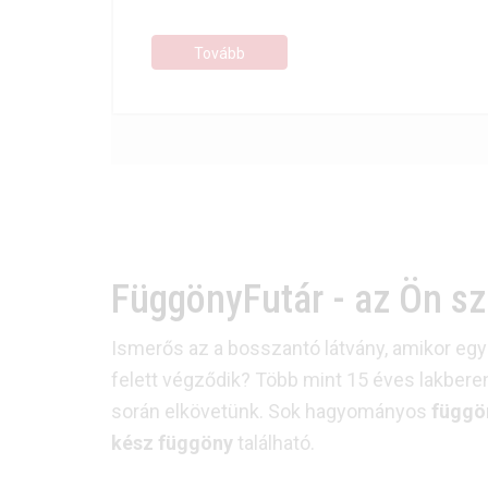
pontosan.
Tovább
FüggönyFutár - az Ön s
Ismerős az a bosszantó látvány, amikor egy 
felett végződik? Több mint 15 éves lakbere
során elkövetünk. Sok hagyományos
függö
kész függöny
található.