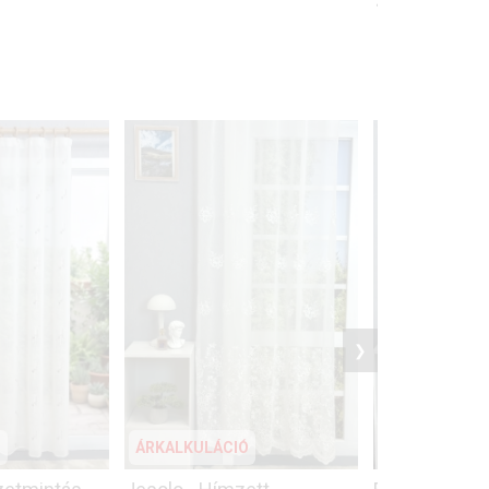
10400
Ft
/ m
❯
Ó
ÁRKALKULÁCIÓ
ÁRKALKULÁCI