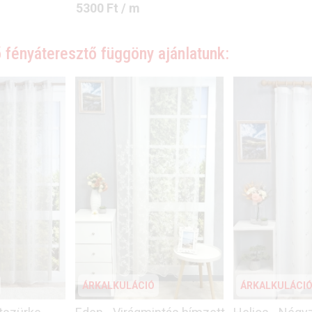
5300
Ft
/ m
 fényáteresztő függöny ajánlatunk:
ÁRKALKULÁCIÓ
ÁRKALKULÁCI