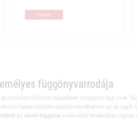
ismerhetitek meg a mai cikkünkből.
Tovább
zemélyes függönyvarrodája
gyönyörűen felújított nappaliban a függöny épp csak "lóg"
ndezési tapasztalatom alapján mondhatom: ez az egyik l
nybolt
és
olcsó függöny
webáruház kínálatában sajnos