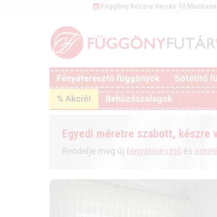
Függöny Készre Varrás 10 Munkana
Fényáteresztő függönyök
Sötétítő 
% Akció!
Behúzószalagok
Egyedi méretre szabott, készre 
Rendelje meg új
fényáteresztő
és
sötét