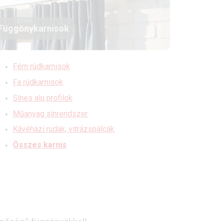
Függönykarnisok
Fém rúdkarnisok
Fa rúdkarnisok
Sínes alu profilok
Műanyag sínrendszer
Kávéházi rudak, vitrázspálcák
Összes karnis