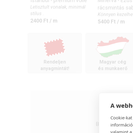
Istanbul - prémium voile
Minerva - Ezüs
Letisztult vonalak, minimál
rácsmintás sa
stílus .
Könnyen kezelhet
2400
Ft
/ m
5400
Ft
/ m
Rendeljen
Magyar cég
anyagmintát!
és munkaerő
A webhe
Cookie-kat
Böngéssze
blo
információ
valamint a 
kiválasz