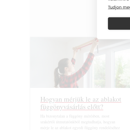
Tudjon me
Hogyan mérjük le az ablakot
függönyvásárlás előtt?
Ha bizonytalan a függöny mérésben, most
szakértői útmutatónkból megtudhatja, hogyan
mérje le az ablakot egyedi függöny rendeléséhez