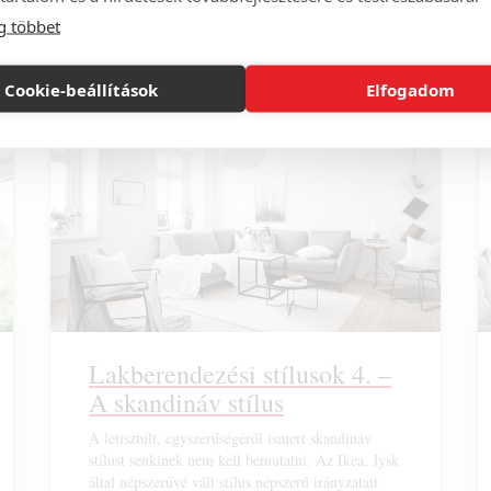
g többet
Tovább az összes Blog cikkhez »
Cookie-beállítások
Elfogadom
Lakberendezési stílusok 4. –
A skandináv stílus
A letisztult, egyszerűségéről ismert skandináv
stílust senkinek nem kell bemutatni. Az Ikea, Jysk
által népszerűvé vált stílus népszerű irányzatait