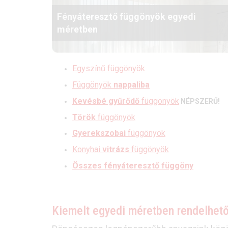
Fényáteresztő függönyök egyedi
méretben
Egyszínű függönyök
Függönyök
nappaliba
Kevésbé gyűrődő
függönyök
NÉPSZERŰ!
Török
függönyök
Gyerekszobai
függönyök
Konyhai
vitrázs
függönyök
Összes fényáteresztő függöny
Kiemelt egyedi méretben rendelhető 