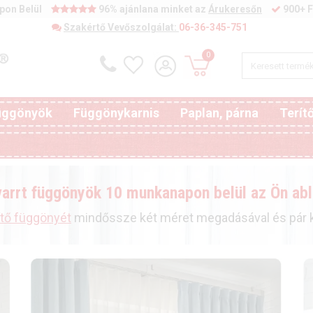
pon Belül
96% ajánlana minket az
Árukeresőn
900+ F
Szakértő Vevőszolgálat:
06-36-345-751
0
függönyök
Függönykarnis
Paplan, párna
Terít
varrt függönyök 10 munkanapon belül az Ön abl
ítő függönyét
mindőssze két méret megadásával és pár ka