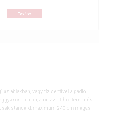
szeretnénk tenni. Nyáron még csak-csak rendben
van a dolog, főleg, ha a függöny a radiátor előtt
Tovább
van ? legalább eltakarja. De mi a helyzet télen?
 az ablakban, vagy tíz centivel a padló
eggyakoribb hiba, amit az otthonteremtés
 csak standard, maximum 240 cm magas