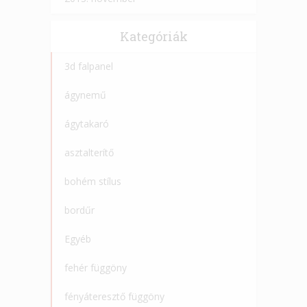
Kategóriák
3d falpanel
ágynemű
ágytakaró
asztalterítő
bohém stílus
bordűr
Egyéb
fehér függöny
fényáteresztő függöny