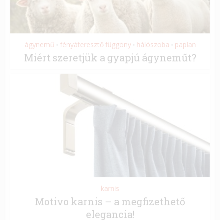
ágynemű
fényáteresztő függöny
hálószoba
paplan
•
•
•
Miért szeretjük a gyapjú ágyneműt?
karnis
Motivo karnis – a megfizethető
elegancia!