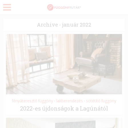
Archive - január 2022
fényáteresztő függöny
lakberendezés
sötétítő függöny
•
•
2022-es újdonságok a Lagúnától