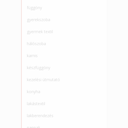
függöny
gyerekszoba
gyermek textil
hálószoba
karnis
készfüggöny
kezelési útmutató
konyha
lakástextil
lakberendezés
nappali