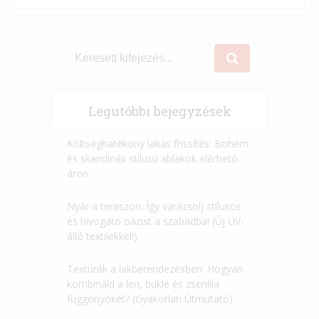
Legutóbbi bejegyzések
Költséghatékony lakás frissítés: Bohém
és skandináv stílusú ablakok elérhető
áron
Nyár a teraszon: Így varázsolj stílusos
és hívogató oázist a szabadba! (Új UV-
álló textilekkel!)
Textúrák a lakberendezésben: Hogyan
kombináld a len, buklé és zsenília
függönyöket? (Gyakorlati Útmutató)