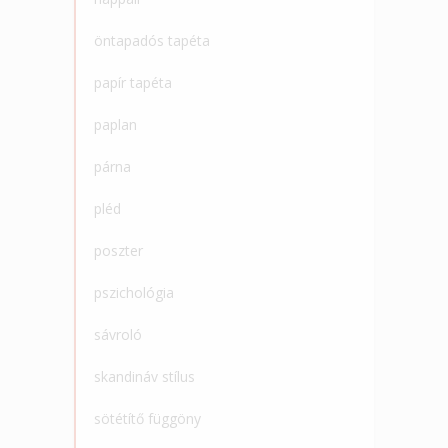
öntapadós tapéta
papír tapéta
paplan
párna
pléd
poszter
pszichológia
sávroló
skandináv stílus
sötétítő függöny