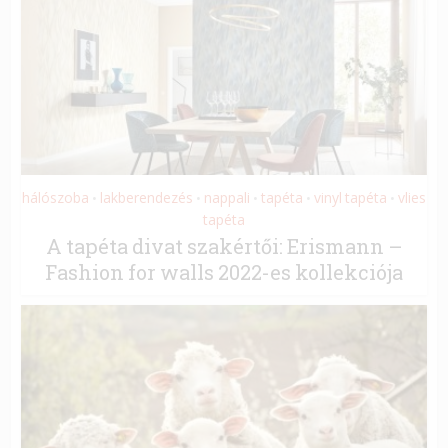
hálószoba
lakberendezés
nappali
tapéta
vinyl tapéta
vlies
•
•
•
•
•
tapéta
A tapéta divat szakértői: Erismann –
Fashion for walls 2022-es kollekciója