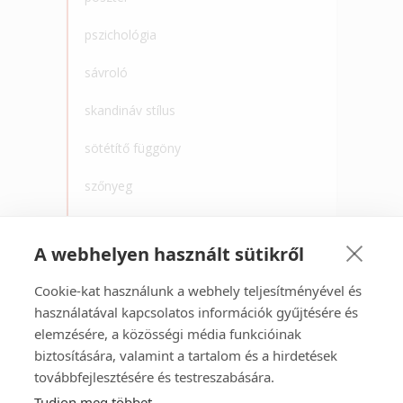
pszichológia
sávroló
skandináv stílus
sötétítő függöny
szőnyeg
tapéta
A webhelyen használt sütikről
törölköző
Cookie-kat használunk a webhely teljesítményével és
újrahaszonsítás
használatával kapcsolatos információk gyűjtésére és
elemzésére, a közösségi média funkcióinak
vasalás
biztosítására, valamint a tartalom és a hirdetések
vasalókímélő
továbbfejlesztésére és testreszabására.
Tudjon meg többet