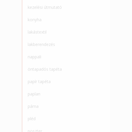
kezelési útmutató
konyha
lakástextil
lakberendezés
nappali
öntapadós tapéta
papír tapéta
paplan
párna
pléd
poszter