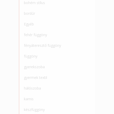
bohém stílus
bordűr
Egyéb
fehér függöny
fényáteresztő függöny
függöny
gyerekszoba
gyermek textil
hálószoba
karnis
készfüggöny