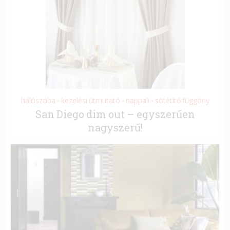
hálószoba
kezelési útmutató
nappali
sötétítő függöny
•
•
•
San Diego dim out – egyszerűen
nagyszerű!