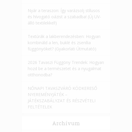
Nyár a teraszon: Így varázsolj stílusos
és hívogató oázist a szabadba! (Új UV-
álló textilekkel!)
Textúrák a lakberendezésben: Hogyan
kombináld a len, buklé és zsenília
függönyöket? (Gyakorlati Útmutató)
2026 Tavaszi Függöny Trendek: Hogyan
hozd be a természetet és a nyugalmat
otthonodba?
NŐNAPI TAVASZVÁRÓ KÓDKERESŐ
NYEREMÉNYJÁTÉK –
JÁTÉKSZABÁLYZAT ÉS RÉSZVÉTELI
FELTÉTELEK
Archívum