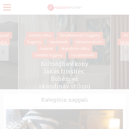
ppali
bohém stílus
fényáteresztő függöny
fé
péta
függöny
lakástextil
lakberendezés
lakás
nappali
skandináv stílus
sötétítő függöny
vasalókímélő
Költséghatékony
lakás frissítés:
Bohém és
skandináv stílusú
ablakok elérhető
Kategória: nappali
áron