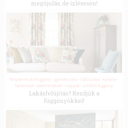
megújulás, de ízlésesen!
fényáteresztő függöny
gyerekszoba
hálószoba
konyha
•
•
•
•
lakástextil
lakberendezés
nappali
sötétítő függöny
•
•
•
Lakásfelújítás? Kezdjük a
függönyökkel!