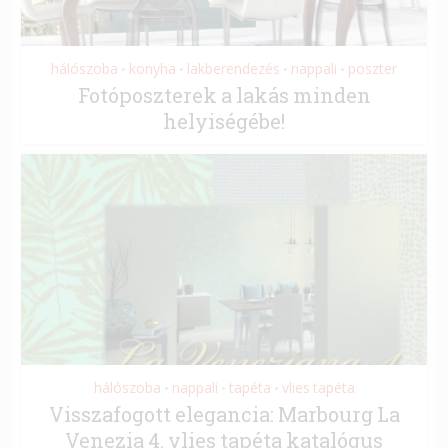
hálószoba
konyha
lakberendezés
nappali
poszter
•
•
•
•
Fotóposzterek a lakás minden
helyiségébe!
hálószoba
nappali
tapéta
vlies tapéta
•
•
•
Visszafogott elegancia: Marbourg La
Venezia 4. vlies tapéta katalógus