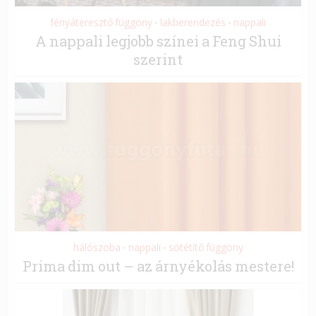
fényáteresztő függöny
lakberendezés
nappali
•
•
A nappali legjobb színei a Feng Shui
szerint
hálószoba
nappali
sötétítő függöny
•
•
Prima dim out – az árnyékolás mestere!