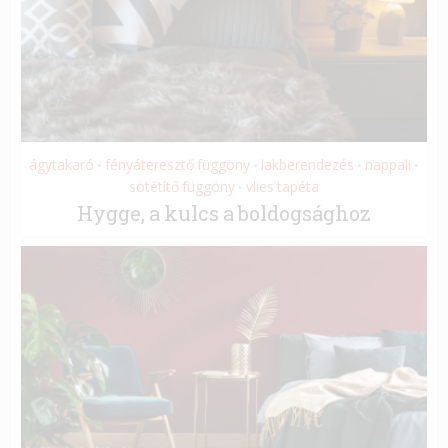
ágytakaró
fényáteresztő függöny
lakberendezés
nappali
•
•
•
•
sötétítő függöny
vlies tapéta
•
Hygge, a kulcs a boldogsághoz