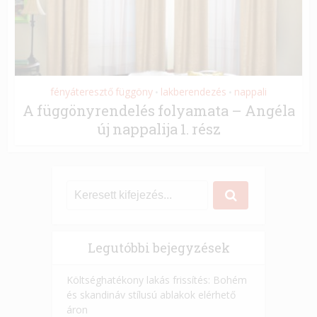
fényáteresztő függöny
lakberendezés
nappali
•
•
A függönyrendelés folyamata – Angéla
új nappalija 1. rész
Legutóbbi bejegyzések
Költséghatékony lakás frissítés: Bohém
és skandináv stílusú ablakok elérhető
áron