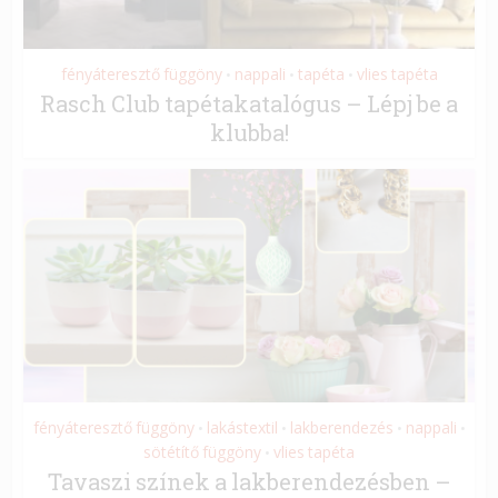
fényáteresztő függöny
nappali
tapéta
vlies tapéta
•
•
•
Rasch Club tapétakatalógus – Lépj be a
klubba!
fényáteresztő függöny
lakástextil
lakberendezés
nappali
•
•
•
•
sötétítő függöny
vlies tapéta
•
Tavaszi színek a lakberendezésben –