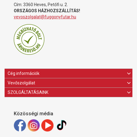
Cím: 3360 Heves, Petőfi u. 2.
ORSZÁGOS HÁZHOZSZÁLLÍTÁS!
vevoszolgalat@fuggonyfutar.hu
Cég információk
Vevőszolgálat
SZOLGÁLTATÁSAINK
Közösségi média