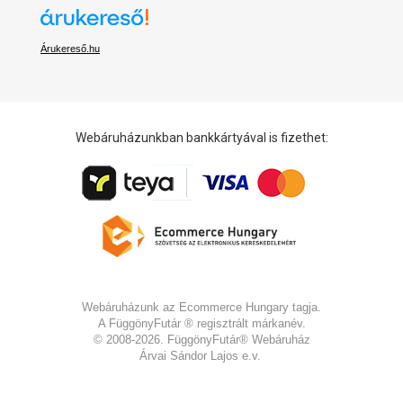
Árukereső.hu
Webáruházunkban bankkártyával is fizethet:
Webáruházunk az Ecommerce Hungary tagja.
A FüggönyFutár ® regisztrált márkanév.
©
2008-2026. FüggönyFutár® Webáruház
Árvai Sándor Lajos e.v.