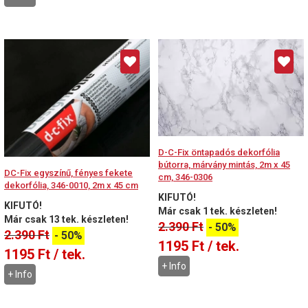
D-C-Fix öntapadós dekorfólia
bútorra, márvány mintás, 2m x 45
DC-Fix egyszínű, fényes fekete
cm, 346-0306
dekorfólia, 346-0010, 2m x 45 cm
KIFUTÓ!
KIFUTÓ!
Már csak 1 tek. készleten!
Már csak 13 tek. készleten!
2.390
Ft
-
50%
2.390
Ft
-
50%
1195
Ft
/ tek.
1195
Ft
/ tek.
+ Info
+ Info