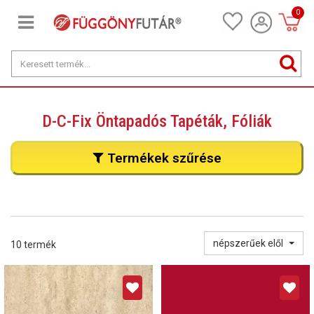
0
D-C-Fix Öntapadós Tapéták, Fóliák
Termékek szűrése
népszerűek elől
10 termék