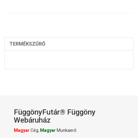
TERMÉKSZŰRŐ
FüggönyFutár® Függöny
Webáruház
Magyar
Cég,
Magyar
Munkaerő