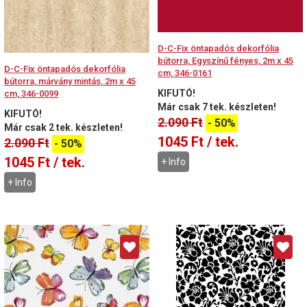
D-C-Fix öntapadós dekorfólia
bútorra, Egyszínű fényes, 2m x 45
D-C-Fix öntapadós dekorfólia
cm, 346-0161
bútorra, márvány mintás, 2m x 45
KIFUTÓ!
cm, 346-0099
Már csak 7 tek. készleten!
KIFUTÓ!
2.090
Ft
-
50%
Már csak 2 tek. készleten!
1045
Ft
/ tek.
2.090
Ft
-
50%
1045
Ft
/ tek.
+ Info
+ Info