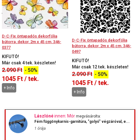
D-C-Fix öntapadós dekorfólia
D-C-Fix öntapadós dekorfólia
bútorra, dekor, 2m x 45 cm, 346-
bútorra, dekor, 2m x 45 cm, 346-
0377
0497
KIFUTÓ!
KIFUTÓ!
Már csak 4 tek. készleten!
Már csak 12 tek. készleten!
2.090
Ft
-
50%
2.090
Ft
-
50%
1045
Ft
/ tek.
1045
Ft
/ tek.
+ Info
+ Info
Lászlóné
innen: Mór
megvásárolta:
Fém függönykarnis-garnitúra, "golyó" végzáróval, e...
1 órája