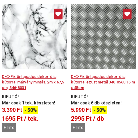
D-C-Fix öntapadós dekorfólia
D-C-Fix öntapadós dekorfólia
bútorra, márvány mintás, 2m x 67,5
bútorra, ezüst metál 340-0560 15 m
cm, 346-8031
x 45cm
KIFUTÓ!
KIFUTÓ!
Már csak 1 tek. készleten!
Már csak 6 db készleten!
3.390
Ft
5.990
Ft
-
50%
-
50%
1695
Ft
/ tek.
2995
Ft
/ db
+ Info
+ Info