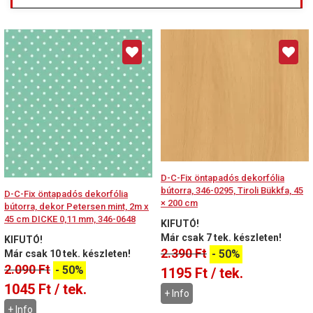
D-C-Fix öntapadós dekorfólia
bútorra, 346-0295, Tiroli Bükkfa, 45
D-C-Fix öntapadós dekorfólia
× 200 cm
bútorra, dekor Petersen mint, 2m x
45 cm DICKE 0,11 mm, 346-0648
KIFUTÓ!
Már csak 7 tek. készleten!
KIFUTÓ!
2.390
Ft
-
50%
Már csak 10 tek. készleten!
2.090
Ft
-
50%
1195
Ft
/ tek.
1045
Ft
/ tek.
+ Info
+ Info