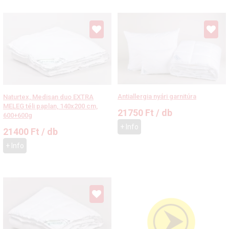
Antiallergia nyári garnitúra
Naturtex, Medisan duo EXTRA
MELEG téli paplan, 140x200 cm,
21750
Ft
/ db
600+600g
+ Info
21400
Ft
/ db
+ Info