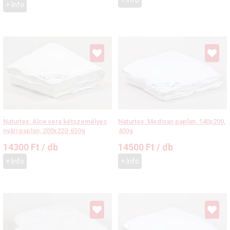
+ Info
+ Info
Naturtex, Medisan paplan, 140x200,
Naturtex, Aloe vera kétszemélyes
400g
nyári paplan, 200x220-650g
14500
Ft
/ db
14300
Ft
/ db
+ Info
+ Info