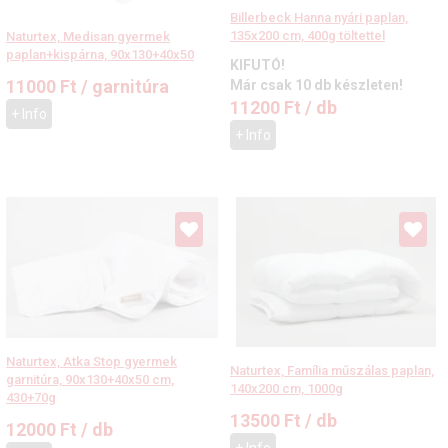
Billerbeck Hanna nyári paplan,
135x200 cm, 400g töltettel
Naturtex, Medisan gyermek
paplan+kispárna, 90x130+40x50
KIFUTÓ!
11000
Ft
/ garnitúra
Már csak 10 db készleten!
11200
Ft
/ db
+ Info
+ Info
Naturtex, Atka Stop gyermek
Naturtex, Família műszálas paplan,
garnitúra, 90x130+40x50 cm,
140x200 cm, 1000g
430+70g
13500
Ft
/ db
12000
Ft
/ db