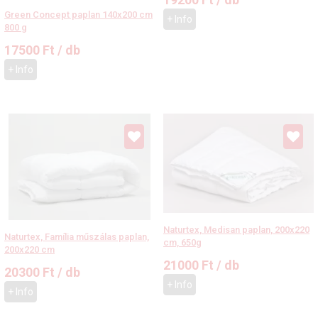
Green Concept paplan 140x200 cm
+ Info
800 g
17500
Ft
/ db
+ Info
Naturtex, Medisan paplan, 200x220
Naturtex, Família műszálas paplan,
cm, 650g
200x220 cm
21000
Ft
/ db
20300
Ft
/ db
+ Info
+ Info