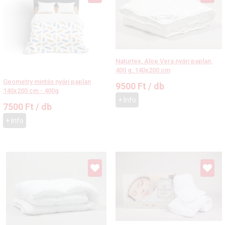
Naturtex, Aloe Vera nyári paplan,
400 g, 140x200 cm
Geometry mintás nyári paplan
9500
Ft
/ db
140x200 cm - 400g
+ Info
7500
Ft
/ db
+ Info