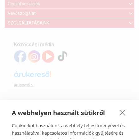
Cég információk
Vevőszolgálat
SZOLGÁLTATÁSAINK
Közösségi média
Árukereső.hu
A webhelyen használt sütikről
Webáruházunkban bankkártyával is fizethet:
Cookie-kat használunk a webhely teljesítményével és
használatával kapcsolatos információk gyűjtésére és