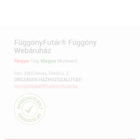
FüggönyFutár® Függöny
Webáruház
Magyar
Cég,
Magyar
Munkaerő
Cím: 3360 Heves, Petőfi u. 2.
ORSZÁGOS HÁZHOZSZÁLLÍTÁS!
vevoszolgalat@fuggonyfutar.hu