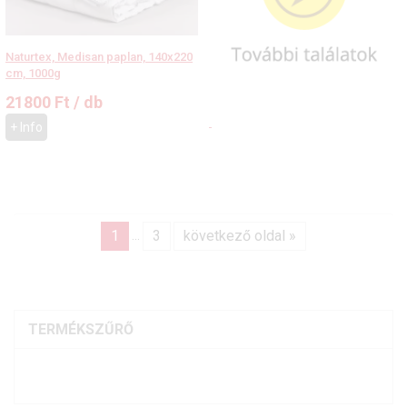
Naturtex, Medisan paplan, 140x220
cm, 1000g
21800
Ft
/ db
+ Info
1
3
következő oldal »
...
TERMÉKSZŰRŐ