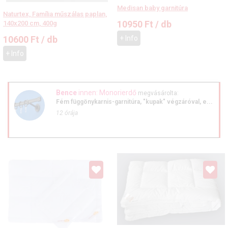
Medisan baby garnitúra
Naturtex, Família műszálas paplan,
10950
Ft
/ db
140x200 cm, 400g
10600
Ft
/ db
+ Info
+ Info
Bence
innen: Monorierdő
megvásárolta:
Fém függönykarnis-garnitúra, "kupak" végzáróval, e...
12 órája