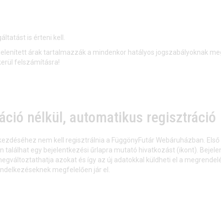
tatást is érteni kell.
elenített árak tartalmazzák a mindenkor hatályos jogszabályoknak m
kerül felszámításra!
áció nélkül, automatikus regisztráció
egkezdéséhez nem kell regisztrálnia a FüggönyFutár Webáruházban. Első
en találhat egy bejelentkezési űrlapra mutató hivatkozást (ikont). Bej
egváltoztathatja azokat és így az új adatokkal küldheti el a megrend
ndelkezéseknek megfelelően jár el.