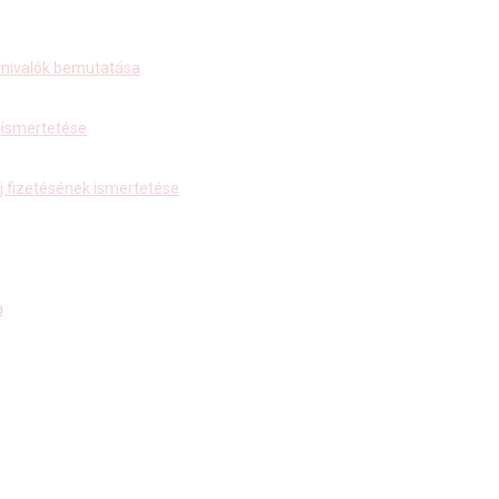
udnivalók bemutatása
ó ismertetése
j fizetésének ismertetése
a