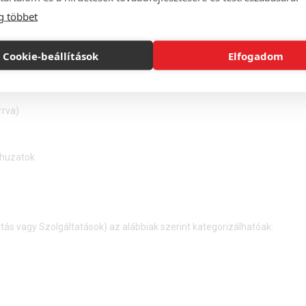
g többet
tellel, illetve házhozszállítással és csomagautómatából, illetve cso
., az átvétel időpontja hétköznap 8-12 és 13-17, hétvégén 8-12 óra közöt
Cookie-beállítások
Elfogadom
Termékek) az alábbiak szerint kategorizálhatóak:
rrva)
űhuzatok
atás vagy Szolgáltatások) az alábbiak szerint kategorizálhatóak: