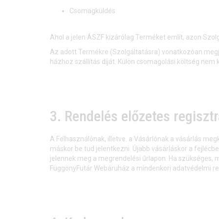
Csomagküldés
Ahol a jelen ÁSZF kizárólag Terméket említ, azon Szolgál
Az adott Termékre (Szolgáltatásra) vonatkozóan megj
házhoz szállítás díját. Külön csomagolási költség nem 
3. Rendelés előzetes regisztr
A Felhasználónak, illetve. a Vásárlónak a vásárlás m
máskor be tud jelentkezni. Újabb vásárláskor a fejlécb
jelennek meg a megrendelési űrlapon. Ha szükséges, m
FüggönyFutár Webáruház a mindenkori adatvédelmi re