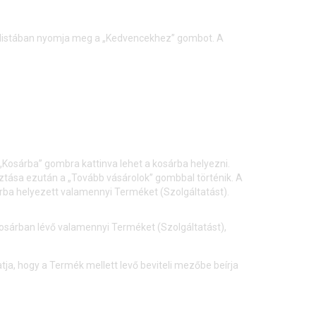
klistában nyomja meg a „Kedvencekhez” gombot. A
 „Kosárba” gombra kattinva lehet a kosárba helyezni.
ztása ezután a „Tovább vásárolok” gombbal történik. A
árba helyezett valamennyi Terméket (Szolgáltatást).
 kosárban lévő valamennyi Terméket (Szolgáltatást),
, hogy a Termék mellett levő beviteli mezőbe beírja