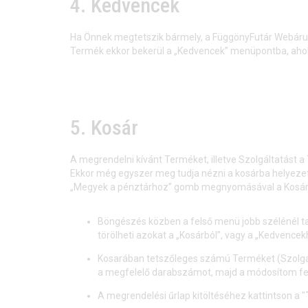
4. Kedvencek
Ha Önnek megtetszik bármely, a FüggönyFutár Webáru
Termék ekkor bekerül a „Kedvencek” menüpontba, ahol
5. Kosár
A megrendelni kívánt Terméket, illetve Szolgáltatást a
Ekkor még egyszer meg tudja nézni a kosárba helyezett
„Megyek a pénztárhoz” gomb megnyomásával a Kosár oldal
Böngészés közben a felső menü jobb szélénél tal
törölheti azokat a „Kosárból”, vagy a „Kedvencek
Kosarában tetszőleges számú Terméket (Szolgál
a megfelelő darabszámot, majd a módosítom felir
A megrendelési űrlap kitöltéséhez kattintson a "