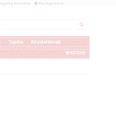
üggöny Készleten
Méretgarancia
ő
Tapéta
Közületeknek
KOSÁR