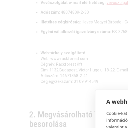
Vevőszolgálat e-mail elérhetőség:
vevoszolga
Adószám:
48074809-2-30
Illetékes cégbíróság:
Heves Megyei Bíróság - Cé
Egyéni vállalkozói igazolvány száma:
ES-3768
Web tárhely szolgáltató:
Web: www.rackforest.com
Cégnév: Rackforest Kft
Cím: 1132 Budapest, Victor Hugo u. 18-22. E-mai
Adószám: 14671858-2-41
Cégjegyzékszám: 01 09 914549
A webhe
2. Megvásárolható Termékek,
Cookie-kat
információ
besorolása
valamint a 