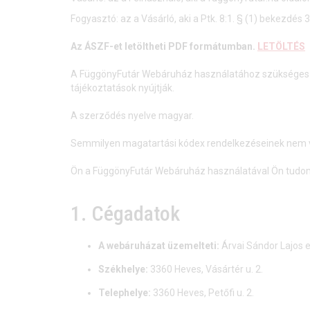
Fogyasztó: az a Vásárló, aki a Ptk. 8:1. § (1) bekezdés
Az ÁSZF-et letöltheti PDF formátumban.
LETÖLTÉS
A FüggönyFutár Webáruház használatához szükséges a
tájékoztatások nyújtják.
A szerződés nyelve magyar.
Semmilyen magatartási kódex rendelkezéseinek nem 
Ön a FüggönyFutár Webáruház használatával Ön tudomás
1. Cégadatok
A webáruházat üzemelteti:
Árvai Sándor Lajos e
Székhelye:
3360 Heves, Vásártér u. 2.
Telephelye:
3360 Heves, Petőfi u. 2.