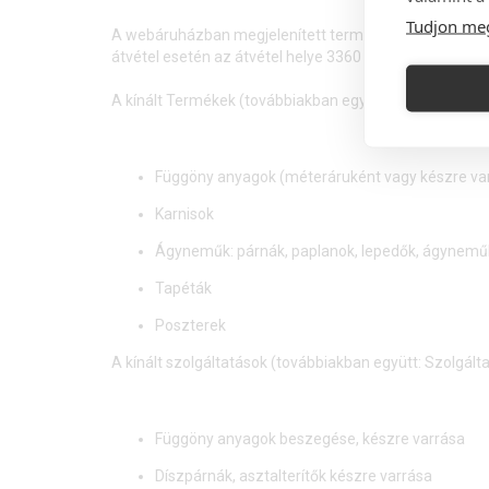
Tudjon me
A webáruházban megjelenített termékek személyes átvé
átvétel esetén az átvétel helye 3360 Heves, Petőfi u. 2
A kínált Termékek (továbbiakban együtt: Termék vagy 
Függöny anyagok (méteráruként vagy készre va
Karnisok
Ágyneműk: párnák, paplanok, lepedők, ágynem
Tapéták
Poszterek
A kínált szolgáltatások (továbbiakban együtt: Szolgált
Függöny anyagok beszegése, készre varrása
Díszpárnák, asztalterítők készre varrása