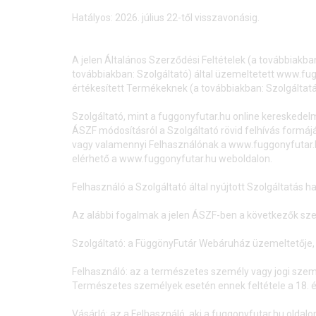
Hatályos: 2026. július 22-től visszavonásig.
A jelen Általános Szerződési Feltételek (a továbbiakba
továbbiakban: Szolgáltató) által üzemeltetett www.fug
értékesített Termékeknek (a továbbiakban: Szolgáltatás
Szolgáltató, mint a fuggonyfutar.hu online kereskedel
ÁSZF módosításról a Szolgáltató rövid felhívás formájáb
vagy valamennyi Felhasználónak a www.fuggonyfutar.hu
elérhető a www.fuggonyfutar.hu weboldalon.
Felhasználó a Szolgáltató által nyújtott Szolgáltatás h
Az alábbi fogalmak a jelen ÁSZF-ben a következők sz
Szolgáltató: a FüggönyFutár Webáruház üzemeltetője, Á
Felhasználó: az a természetes személy vagy jogi személy,
Természetes személyek esetén ennek feltétele a 18. é
Vásárló: az a Felhasználó, aki a fuggonyfutar.hu oldal