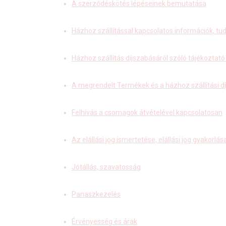
A szerződéskötés lépéseinek bemutatása
Házhoz szállítással kapcsolatos információk, t
Házhoz szállítás díjszabásáról szóló tájékoztat
A megrendelt Termékek és a házhoz szállítási dí
Felhívás a csomagok átvételével kapcsolatosan
Az elállási jog ismertetése, elállási jog gyakorlás
Jótállás, szavatosság
Panaszkezelés
Érvényesség és árak