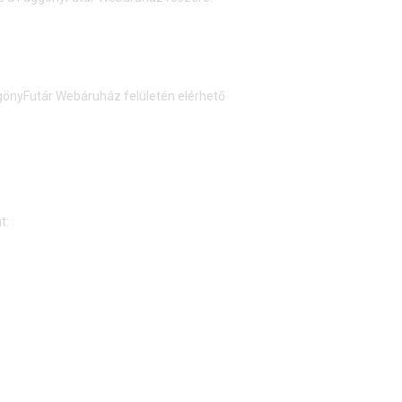
önyFutár Webáruház felületén elérhető
t: