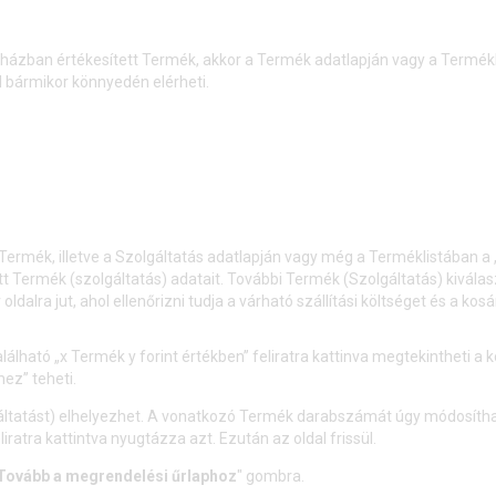
házban értékesített Termék, akkor a Termék adatlapján vagy a Termé
 bármikor könnyedén elérheti.
 Termék, illetve a Szolgáltatás adatlapján vagy még a Terméklistában a
 Termék (szolgáltatás) adatait. További Termék (Szolgáltatás) kiválas
ra jut, ahol ellenőrizni tudja a várható szállítási költséget és a kos
álható „x Termék y forint értékben” feliratra kattinva megtekintheti a
hez” teheti.
tatást) elhelyezhet. A vonatkozó Termék darabszámát úgy módosíthatja
atra kattintva nyugtázza azt. Ezután az oldal frissül.
Tovább a megrendelési űrlaphoz
" gombra.