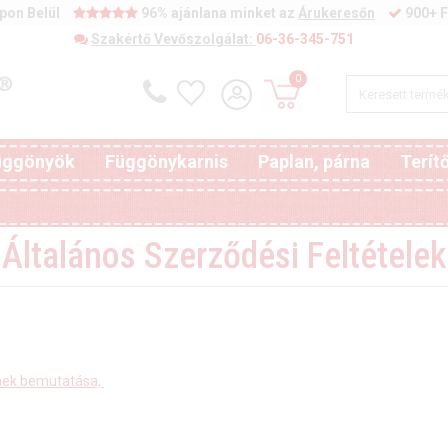
pon Belül
96% ajánlana minket az
Árukeresőn
900+ F
Szakértő Vevőszolgálat:
06-36-345-751
0
függönyök
Függönykarnis
Paplan, párna
Terít
Általános Szerződési Feltételek
nek bemutatása,