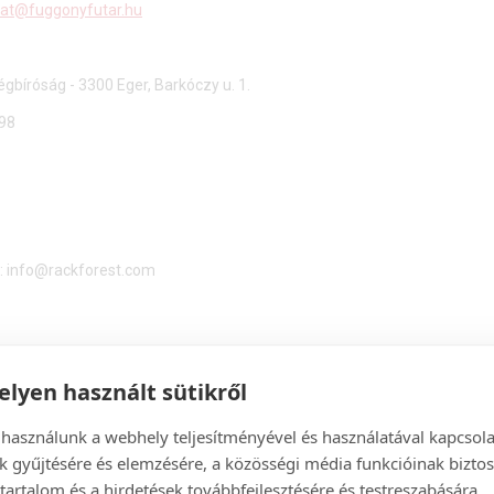
lat@fuggonyfutar.hu
gbíróság - 3300 Eger, Barkóczy u. 1.
98
l: info@rackforest.com
lyen használt sütikről
 szolgáltatások körének bemutatása, 
 használunk a webhely teljesítményével és használatával kapcsol
k gyűjtésére és elemzésére, a közösségi média funkcióinak biztos
tartalom és a hirdetések továbbfejlesztésére és testreszabására.