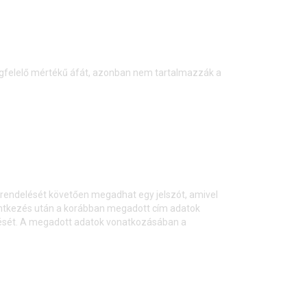
egfelelő mértékű áfát, azonban nem tartalmazzák a
 rendelését követően megadhat egy jelszót, amivel
elentkezés után a korábban megadott cím adatok
elését. A megadott adatok vonatkozásában a