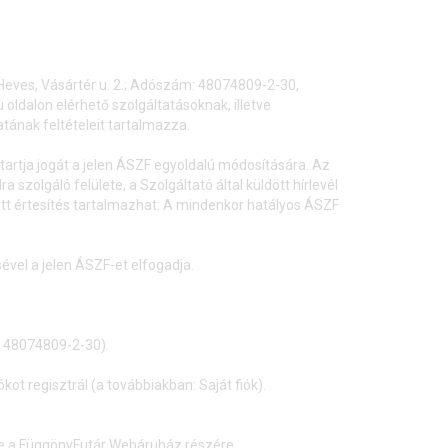
0 Heves, Vásártér u. 2.; Adószám: 48074809-2-30,
ldalon elérhető szolgáltatásoknak, illetve
atának feltételeit tartalmazza.
artja jogát a jelen ÁSZF egyoldalú módosítására. Az
szolgáló felülete, a Szolgáltató által küldött hírlevél
tt értesítés tartalmazhat. A mindenkor hatályos ÁSZF
sével a jelen ÁSZF-et elfogadja.
m: 48074809-2-30).
kot regisztrál (a továbbiakban: Saját fiók).
d le a FüggönyFutár Webáruház részére.