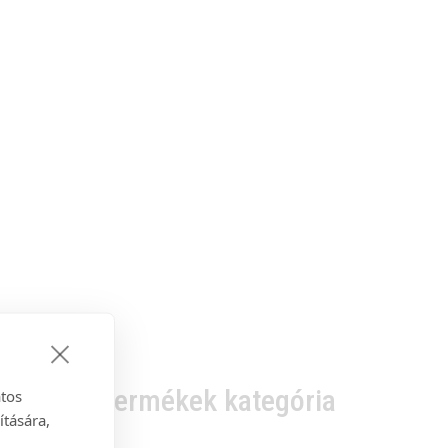
a kínált Termékek kategória
atos
ítására,