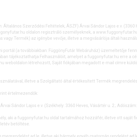
n: Általános Szerződési Feltételek, ÁSZF) Árvai Sándor Lajos e.v. (336
gonyfutar.hu oldalon regisztráló személyeknek, a www.fuggonyfutar.hu o
 vagy Termék) az igénybe vevője, illetve a megvásárlója általi használ
mi portál (a továbbiakban: FüggönyFutár Webáruház) üzemeltetője fennt
an tájékoztathatja Felhasználóit, amelyet a fuggonyfutar.hu erre a célra 
 weboldalon létrehozott, Saját fiókjában megadott e-mail címre küldö
asználatával, illetve a Szolgáltató által értékesített Termék megrendelé
erint értelmezendők:
rvai Sándor Lajos e.v. (Székhely: 3360 Heves, Vásártér u. 2.; Adószá
 aki a fuggonyfutar.hu oldal tartalmához hozzáfér, illetve ott saját fió
letév betöltése.
on megrendelést ad le, illetve aki bármely egyéb csatornán rendelést a