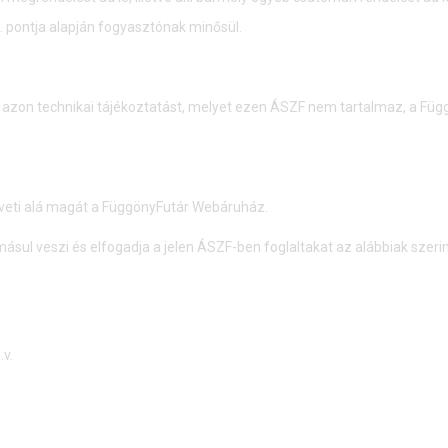
 3. pontja alapján fogyasztónak minősül.
zon technikai tájékoztatást, melyet ezen ÁSZF nem tartalmaz, a Függ
veti alá magát a FüggönyFutár Webáruház.
ul veszi és elfogadja a jelen ÁSZF-ben foglaltakat az alábbiak szerin
.v.