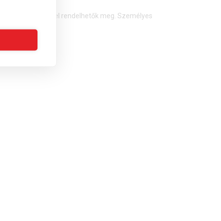
magponton átvétellel rendelhetők meg. Személyes
t.