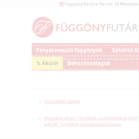
Függöny Készre Varrás 10 Munkana
Fényáteresztő függönyök
Sötétítő 
% Akció!
Behúzószalagok
Szolgáltató adatai
Megvásárolható Termékek, szolgáltatások köré
a kínált Termékek kategória besorolása