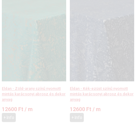
Eldan - Zöld-arany színű nyomott
Eldan - Kék-ezüst színű nyomott
mintás karácsonyi abrosz és dekor
mintás karácsonyi abrosz és dekor
anyag
anyag
12600
Ft
/ m
12600
Ft
/ m
+ Info
+ Info