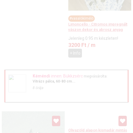
#vasalókímélő
Limoncello - Citromos impregnált
vászon dekor és abrosz anyag
Jelenleg 0.95 m készleten!
3200
Ft
/ m
+ Info
Kéméndi
innen: Bükkzsérc
megvásárolta:
Vitrázs pálca, 60-80 cm...
8 órája
Olivazöld alapon kismadár mintás