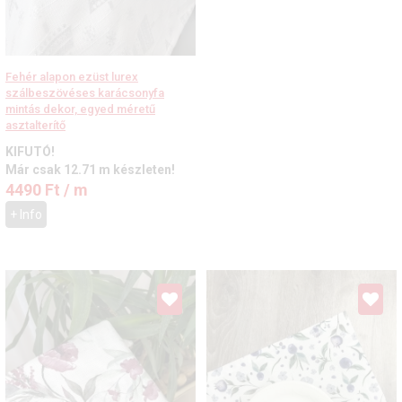
Fehér alapon ezüst lurex
szálbeszövéses karácsonyfa
mintás dekor, egyed méretű
asztalterítő
KIFUTÓ!
Már csak 12.71 m készleten!
4490
Ft
/ m
+ Info