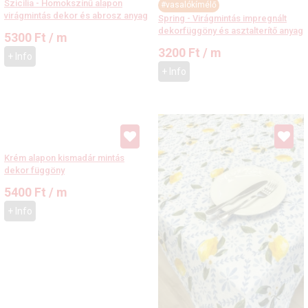
Szicilia - Homokszínű alapon
#vasalókímélő
virágmintás dekor és abrosz anyag
Spring - Virágmintás impregnált
dekorfüggöny és asztalterítő anyag
5300
Ft
/ m
3200
Ft
/ m
+ Info
+ Info
Krém alapon kismadár mintás
dekor függöny
5400
Ft
/ m
+ Info