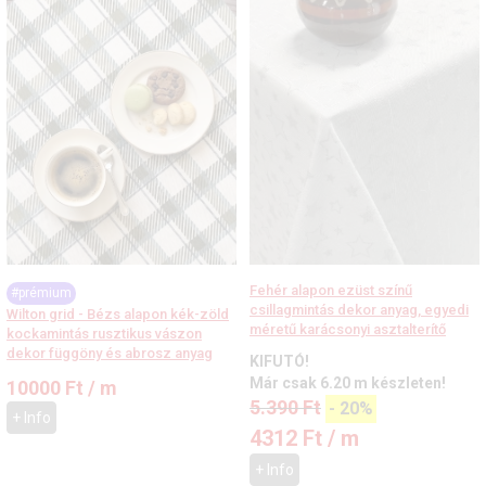
Fehér alapon ezüst színű
#prémium
csillagmintás dekor anyag, egyedi
Wilton grid - Bézs alapon kék-zöld
méretű karácsonyi asztalterítő
kockamintás rusztikus vászon
dekor függöny és abrosz anyag
KIFUTÓ!
Már csak 6.20 m készleten!
10000
Ft
/ m
5.390
Ft
-
20%
+ Info
4312
Ft
/ m
+ Info