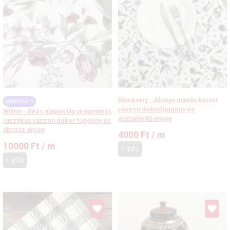
Blueberry - Áfonya mintás kevert
#prémium
vászon dekorfüggöny és
Wilton - Bézs alapon lila virágmintás
asztalterítő anyag
rusztikus vászon dekor függöny és
abrosz anyag
4000
Ft
/ m
10000
Ft
/ m
+ Info
+ Info