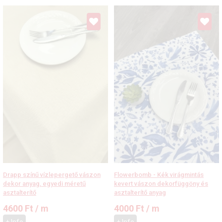
Drapp színű vízlepergető vászon
Flowerbomb - Kék virágmintás
dekor anyag, egyedi méretű
kevert vászon dekorfüggöny és
asztalterítő
asztalterítő anyag
4600
Ft
/ m
4000
Ft
/ m
+ Info
+ Info