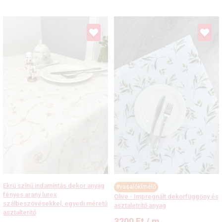
Ekrü színű indamintás dekor anyag
#vasalókímélő
fényes arany lurex
Olive - Impregnált dekorfüggöny és
szálbeszövésekkel, egyedi méretű
asztaletrítő anyag
asztalterítő
3200
Ft
/ m