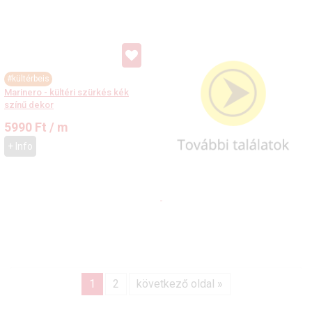
#kültérbeis
Marinero - kültéri szürkés kék
színű dekor
5990
Ft
/ m
+ Info
1
2
következő oldal »