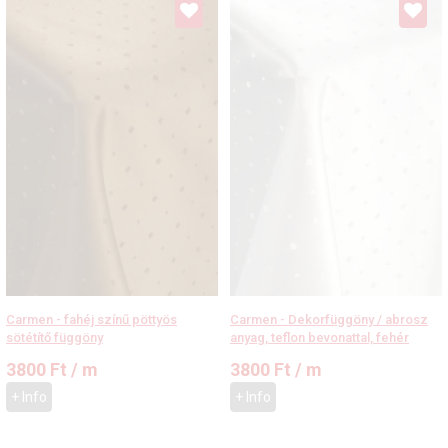
Carmen - fahéj színű pöttyös
Carmen - Dekorfüggöny / abrosz
sötétítő függöny
anyag, teflon bevonattal, fehér
3800
Ft
/ m
3800
Ft
/ m
+ Info
+ Info