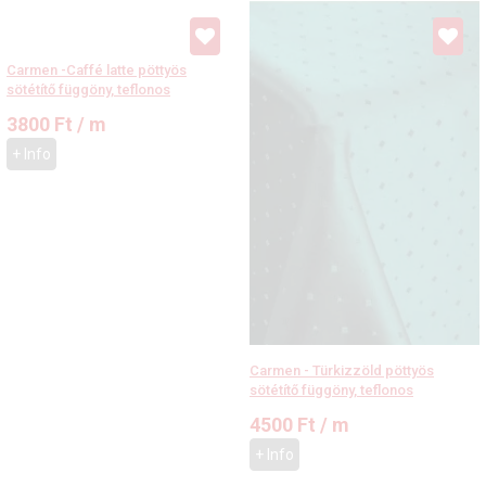
Carmen -Caffé latte pöttyös
sötétítő függöny, teflonos
3800
Ft
/ m
+ Info
Carmen - Türkizzöld pöttyös
sötétítő függöny, teflonos
4500
Ft
/ m
+ Info