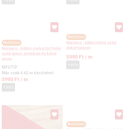
#kültérbeis
Marinero - kültéri türkiz színű
#kültérbeis
dekorfüggöny
Marinero - Kültéri, meleg tört fehér
színű dekor, árnyékoló és kárpit
5990
Ft
/ m
anyag
+ Info
KIFUTÓ!
Már csak 6.62 m készleten!
5990
Ft
/ m
+ Info
#kültérbeis