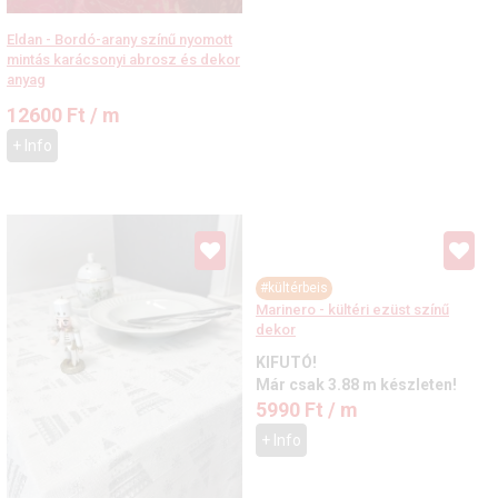
Eldan - Bordó-arany színű nyomott
mintás karácsonyi abrosz és dekor
anyag
12600
Ft
/ m
+ Info
#kültérbeis
Marinero - kültéri ezüst színű
dekor
KIFUTÓ!
Már csak 3.88 m készleten!
5990
Ft
/ m
+ Info