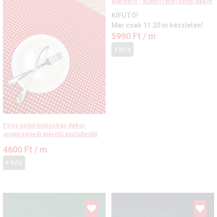
Marinero - kültéri fahéj színű dekor
KIFUTÓ!
Már csak 11.20 m készleten!
5990
Ft
/ m
+ Info
Piros színű kiskockás dekor
anyag,egyedi méretű asztalterítő
4600
Ft
/ m
+ Info