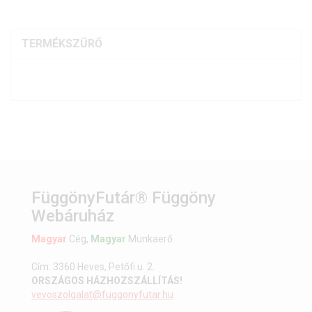
TERMÉKSZŰRŐ
FüggönyFutár® Függöny
Webáruház
Magyar
Cég,
Magyar
Munkaerő
Cím: 3360 Heves, Petőfi u. 2.
ORSZÁGOS HÁZHOZSZÁLLÍTÁS!
vevoszolgalat@fuggonyfutar.hu