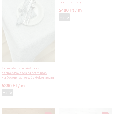
dekor függöny
5400
Ft
/ m
+ Info
Fehér alapon ezüst lurex
szálbeszövéses szórt mintás
karácsonyi abrosz és dekor anyag
5380
Ft
/ m
+ Info