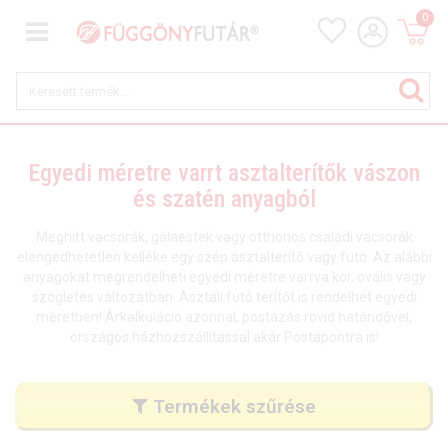
0
Egyedi méretre varrt asztalterítők vászon
és szatén anyagból
Meghitt vacsorák, gálaestek vagy otthonos családi vacsorák
elengedhetetlen kelléke egy szép asztalterítő vagy futó. Az alábbi
anyagokat megrendelheti egyedi méretre varrva kör, ovális vagy
szögletes változatban. Asztali futó terítőt is rendelhet egyedi
méretben! Árkalkuláció azonnal, postázás rövid határidővel,
országos házhozszállítással akár Postapontra is!
Termékek szűrése