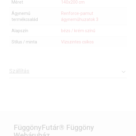
Méret
140x200 cm
Ágynemű
Renforce-pamut
termékcsalád
ágyneműhuzatok 3
Alapszín
bézs / krém színű
Stílus / minta
Vízszintes csíkos
Szállítás
FüggönyFutár® Függöny
Webáruház