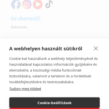
Árukereső.hu
A webhelyen használt sütikről
Webáruházunkban bankkártyával is fizethet:
Cookie-kat használunk a webhely teljesítményével és
használatával kapcsolatos információk gyűjtésére és
elemzésére, a közösségi média funkcióinak
biztosítására, valamint a tartalom és a hirdetések
továbbfejlesztésére és testreszabására.
Tudjon meg többet
Webáruházunk az Ecommerce Hungary tagja.
A FüggönyFutár ® regisztrált márkanév.
Cookie-beállítások
©
2008-2026. FüggönyFutár® Webáruház