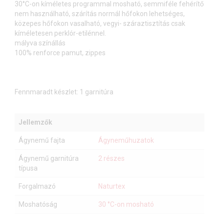
30°C-on kíméletes programmal mosható, semmiféle fehérítő
nem használható, szárítás normál hőfokon lehetséges,
közepes hőfokon vasalható, vegyi- száraztisztítás csak
kíméletesen perklór-etilénnel.
mályva színállás
100% renforce pamut, zippes
Fennmaradt készlet: 1 garnitúra
Jellemzők
Ágynemű fajta
Ágyneműhuzatok
Ágynemű garnitúra
2 részes
típusa
Forgalmazó
Naturtex
Moshatóság
30 °C-on mosható