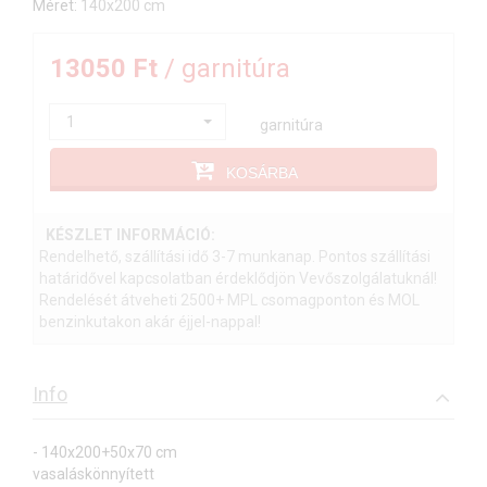
Méret:
140x200 cm
13050 Ft
/ garnitúra
1
garnitúra
KOSÁRBA
KÉSZLET INFORMÁCIÓ:
Rendelhető, szállítási idő 3-7 munkanap. Pontos szállítási
határidővel kapcsolatban érdeklődjön Vevőszolgálatuknál!
Rendelését átveheti 2500+ MPL csomagponton és MOL
benzinkutakon akár éjjel-nappal!
Info
- 140x200+50x70 cm
vasaláskönnyített