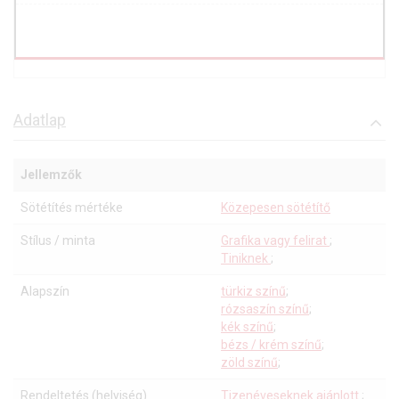
Adatlap
Jellemzők
Sötétítés mértéke
Közepesen sötétítő
Stílus / minta
Grafika vagy felirat
;
Tiniknek
;
Alapszín
türkiz színű
;
rózsaszín színű
;
kék színű
;
bézs / krém színű
;
zöld színű
;
Rendeltetés (helyiség)
Tizenéveseknek ajánlott
;