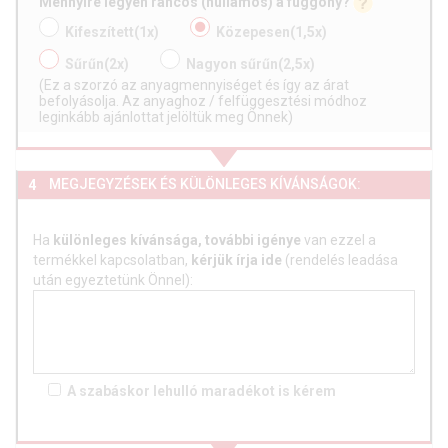
Mennyire legyen ráncos (hullámos) a függöny?
Kifeszített
(1x)
Közepesen
(1,5x)
Sűrűn
(2x)
Nagyon sűrűn
(2,5x)
(Ez a szorzó az anyagmennyiséget és így az árat
befolyásolja. Az anyaghoz / felfüggesztési módhoz
leginkább ajánlottat jelöltük meg Önnek)
MEGJEGYZÉSEK ÉS KÜLÖNLEGES KÍVÁNSÁGOK:
4
Ha
különleges kívánsága, további igénye
van ezzel a
termékkel kapcsolatban,
kérjük írja ide
(rendelés leadása
után egyeztetünk Önnel):
A szabáskor lehulló
maradékot is
kérem