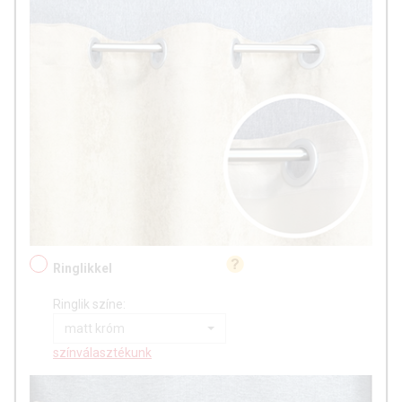
Ringlikkel
Ringlik színe:
matt króm
színválasztékunk