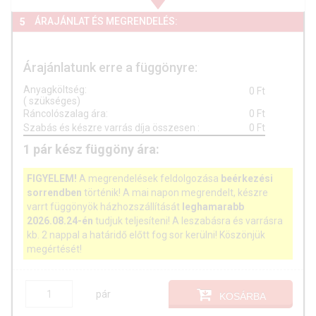
ÁRAJÁNLAT ÉS MEGRENDELÉS:
5
Árajánlatunk erre a függönyre:
Anyagköltség:
0
Ft
(
szükséges)
Ráncolószalag ára:
0
Ft
Szabás és készre varrás díja összesen
:
0
Ft
1
pár
kész függöny ára:
FIGYELEM!
A megrendelések feldolgozása
beérkezési
sorrendben
történik! A mai napon megrendelt, készre
varrt függönyök házhozszállítását
leghamarabb
2026.08.24-én
tudjuk teljesíteni! A leszabásra és varrásra
kb. 2 nappal a határidő előtt fog sor kerülni! Köszönjük
megértését!
pár
KOSÁRBA