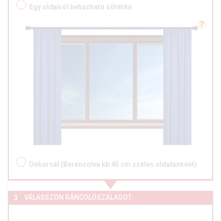
Egy oldalról behúzható sötétítő
Dekorsál (Beráncolva kb 45 cm széles oldalanként)
VÁLASSZON RÁNCOLÓSZALAGOT:
3