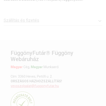
Szállítás és fizetés
FüggönyFutár® Függöny
Webáruház
Magyar
Cég,
Magyar
Munkaerő
Cím: 3360 Heves, Petőfi u. 2.
ORSZÁGOS HÁZHOZSZÁLLÍTÁS!
vevoszolgalat@fuggonyfutar.hu