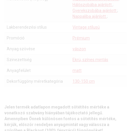
Hálószobába ajánlott
;
Gyerekszobába ajánlott
;
Nappaliba ajánlott
;
Lakberendezési stílus
Vintage stílusú
Promóció
Prémium
Anyag szövése
vászon
Szinezettség
Ekrü, színes mintás
Anyagfelület
matt
Dekorfüggöny méretkategória
130-150 cm
Jelen termék adatlapon megadott sötétítés mértéke a
vonatkozó szabvány hiányában tájékoztató jellegű.
Amennyiben Önnek különösen fontos a sötétítés mértéke,
kérjük, először rendeljen anyagmintát vagy válassza a
szűrőben a Blackout (100% fényzáró) függönyöket!