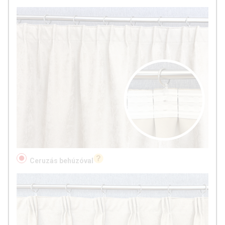
Ceruzás behúzóval