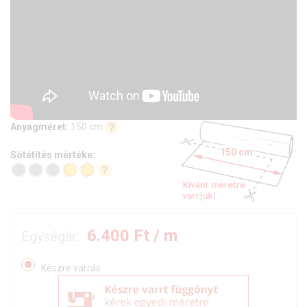
Anyagméret:
150 cm
150 cm
Sötétítés mértéke:
6.400
Ft / m
Egységár:
Készre varrás