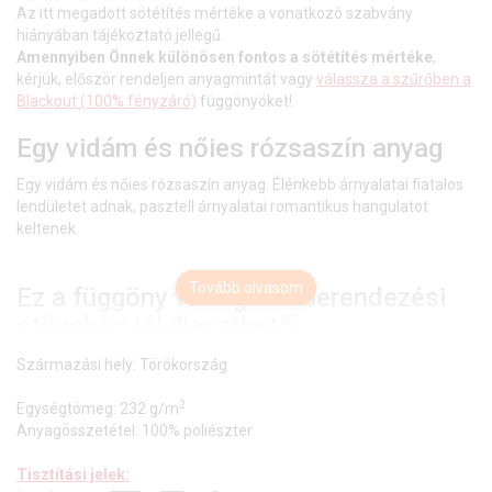
Az itt megadott sötétítés mértéke a vonatkozó szabvány
hiányában tájékoztató jellegű.
Amennyiben Önnek különösen fontos a sötétítés mértéke
,
kérjük, először rendeljen anyagmintát vagy
válassza a szűrőben a
Blackout (100% fényzáró)
függönyöket!
Egy vidám és nőies rózsaszín anyag
Egy vidám és nőies rózsaszín anyag. Élénkebb árnyalatai fiatalos
lendületet adnak, pasztell árnyalatai romantikus hangulatot
keltenek.
Tovább olvasom
Ez a függöny vintage lakberendezési
stílushoz jól illeszthető
Ez a függöny tökéletesen illeszkedik a vintage stílus
Származási hely:
Törökország
nosztalgiájához. Anyaga diszkréten simul bele a térbe, miközben
2
kiemeli a helyiség hangulatát. Ideális választás, ha olyan textilt
Egységtömeg: 232 g/m
keresünk, amely rugalmasan alkalmazkodik a meglévő
Anyagösszetétel: 100% poliészter
bútorokhoz és kiegészítőkhöz.
Tisztítási jelek: