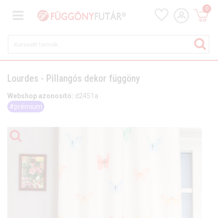
0
Lourdes - Pillangós dekor függöny
Webshop azonosító:
d2451a
#prémium