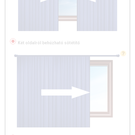
Két oldalról behúzható sötétítő