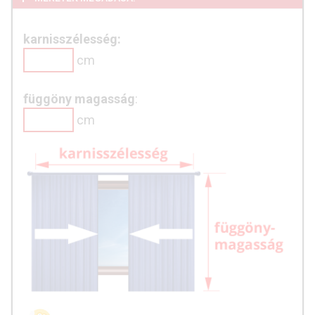
karnisszélesség:
cm
függöny magasság
:
cm