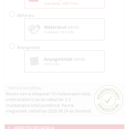
Méteráru
Anyagminta
Várható kiszállítás:
Készre varrva átlagosan 10 munkanapon belül,
méteráruként (varrás nélkül) kb. 3-5
munkanapon belül postázzuk. Ha ma
megrendeli, várhatóan 2026.08.24-én átveheti!
MÉRETEK MEGADÁSA:
1