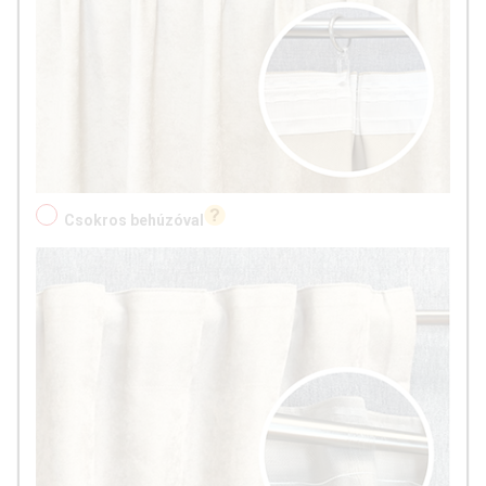
Csokros behúzóval