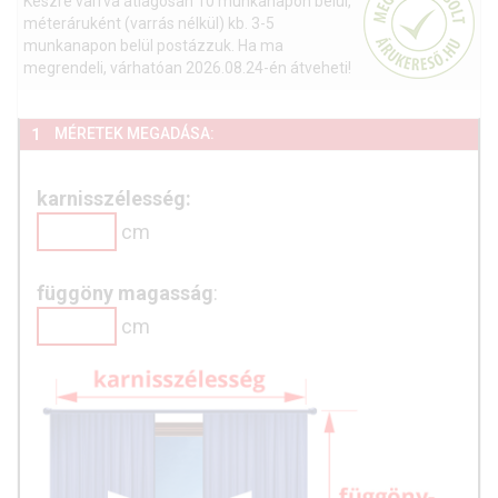
Készre varrva átlagosan 10 munkanapon belül,
méteráruként (varrás nélkül) kb. 3-5
munkanapon belül postázzuk. Ha ma
megrendeli, várhatóan 2026.08.24-én átveheti!
MÉRETEK MEGADÁSA:
1
karnisszélesség:
cm
függöny magasság
:
cm