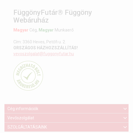
FüggönyFutár® Függöny
Webáruház
Magyar
Cég,
Magyar
Munkaerő
Cím: 3360 Heves, Petőfi u. 2.
ORSZÁGOS HÁZHOZSZÁLLÍTÁS!
vevoszolgalat@fuggonyfutar.hu
Cég információk
Vevőszolgálat
SZOLGÁLTATÁSAINK