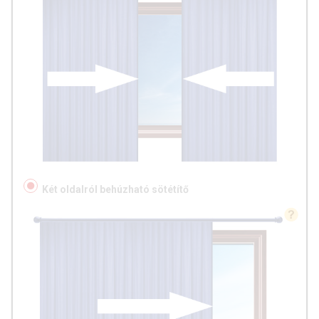
Két oldalról behúzható sötétítő