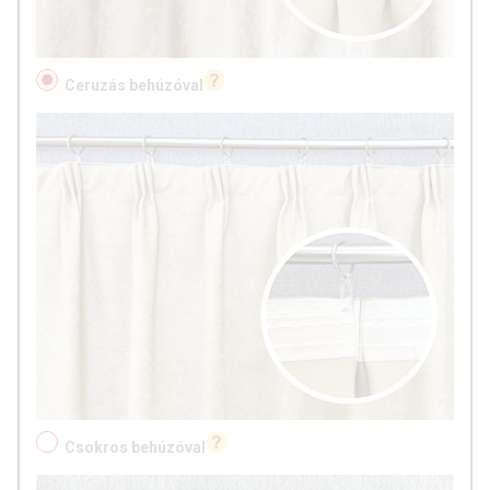
Ceruzás behúzóval
Csokros behúzóval