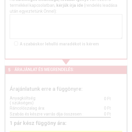
termékkel kapcsolatban,
kérjük írja ide
(rendelés leadása
után egyeztetünk Önnel):
A szabáskor lehulló
maradékot is
kérem
ÁRAJÁNLAT ÉS MEGRENDELÉS:
5
Árajánlatunk erre a függönyre:
Anyagköltség:
0
Ft
(
szükséges)
Ráncolószalag ára:
0
Ft
Szabás és készre varrás díja összesen
:
0
Ft
1
pár
kész függöny ára: