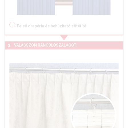
Felső drapéria és behúzható sötétítő
VÁLASSZON RÁNCOLÓSZALAGOT:
3