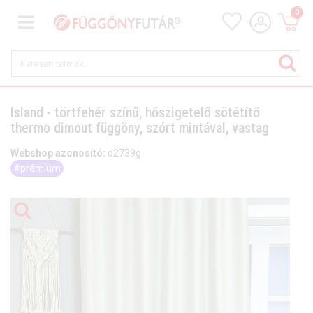
0
Island - törtfehér színű, hőszigetelő sötétítő
thermo dimout függöny, szórt mintával, vastag
Webshop azonosító:
d2739g
#prémium