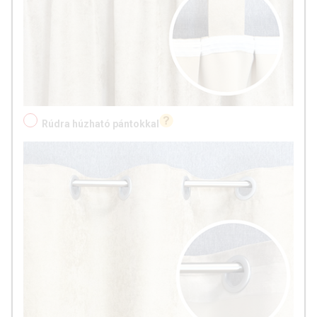
Rúdra húzható pántokkal