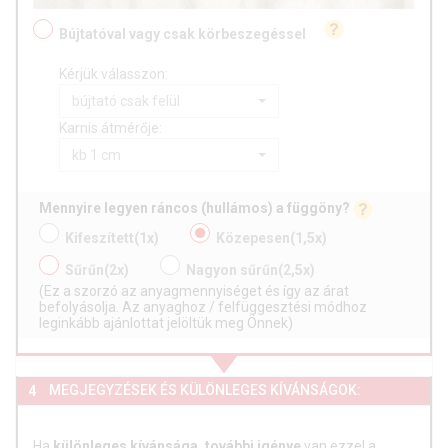
Bújtatóval vagy csak körbeszegéssel
Kérjük válasszon:
bújtató csak felül
Karnis átmérője:
kb 1 cm
Mennyire legyen ráncos (hullámos) a függöny?
Kifeszített
(1x)
Közepesen
(1,5x)
Sűrűn
(2x)
Nagyon sűrűn
(2,5x)
(Ez a szorzó az anyagmennyiséget és így az árat
befolyásolja. Az anyaghoz / felfüggesztési módhoz
leginkább ajánlottat jelöltük meg Önnek)
MEGJEGYZÉSEK ÉS KÜLÖNLEGES KÍVÁNSÁGOK:
4
Ha
különleges kívánsága, további igénye
van ezzel a