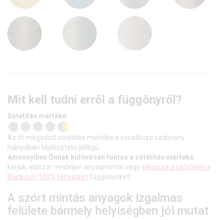
Mit kell tudni erről a függönyről?
Sötétítés mértéke:
Az itt megadott sötétítés mértéke a vonatkozó szabvány
hiányában tájékoztató jellegű.
Amennyiben Önnek különösen fontos a sötétítés mértéke
,
kérjük, először rendeljen anyagmintát vagy
válassza a szűrőben a
Blackout (100% fényzáró)
függönyöket!
A szórt mintás anyagok izgalmas
felülete bármely helyiségben jól mutat