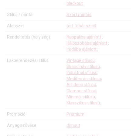
blackout
Stílus / minta
Szórt mintás
Alapszín
tört fehér színű
Rendeltetés (helyiség)
Nappaliba ajánlott
;
Hálószobába ajánlott
;
Irodába ajánlott
;
Lakberendezési stílus
Vintage stílusú
;
Skandináv stílusú
;
Industrial stílusú
;
Mediterrán stílusú
;
Art deco stílusú
;
Glamour stílusú
;
Minimál stílusú
;
Klasszikus stílusú
;
Promóció
Prémium
Anyag szövése
dimout