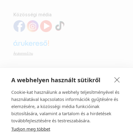
Közösségi média
Árukereső.hu
A webhelyen használt sütikről
Webáruházunkban bankkártyával is fizethet:
Cookie-kat használunk a webhely teljesítményével és
használatával kapcsolatos információk gyűjtésére és
elemzésére, a közösségi média funkcióinak
biztosítására, valamint a tartalom és a hirdetések
továbbfejlesztésére és testreszabására.
Tudjon meg többet