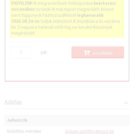
FIGYELEM!
A megrendelések feldolgozása
beérkezési
sorrendben
történik! A mai napon megrendelt, készre
varrt függönyök házhozszállítását
leghamarabb
2026.08.24-én
tudjuk teljesíteni! A leszabásra és varrásra
kb. 2 nappal a határidő előtt fog sor kerülni! Köszönjük
megértését!
pár
KOSÁRBA
Adatlap
Jellemzők
Sötétítés mértéke
Erősen sötétítő dimout és