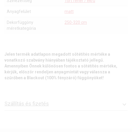
Szinezettség
Tört fehér / ekrü
Anyagfelület
matt
Dekorfüggöny
250-320 cm
méretkategória
Jelen termék adatlapon megadott sötétítés mértéke a
vonatkozó szabvány hiányában tájékoztató jellegű.
Amennyiben Önnek különösen fontos a sötétítés mértéke,
kérjük, először rendeljen anyagmintát vagy válassza a
szűrőben a Blackout (100% fényzáró) függönyöket!
Szállítás és fizetés