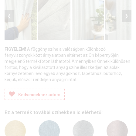
❮
❯
FIGYELEM!
A függöny színe a valóságban különböző
fényviszonyok közt árnyalatban eltérhet az Ön képernyőjén
megjelenő termékfotón láthatótól. Amennyiben Önnek különösen
fontos, hogy a kiválasztott anyag színe illeszkedjen az ablak
környezetében lévő egyéb anyagokhoz, tapétához, bútorhoz,
kérjük, először rendeljen anyagmintát.
Kedvencekhez adom
Ez a termék további színekben is elérhető: