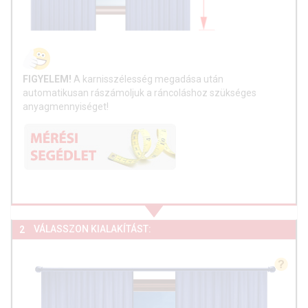
FIGYELEM!
A karnisszélesség megadása után
automatikusan rászámoljuk a ráncoláshoz szükséges
anyagmennyiséget!
VÁLASSZON KIALAKÍTÁST:
2