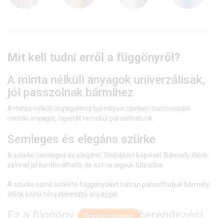
Mit kell tudni erről a függönyről?
A minta nélküli anyagok univerzálisak,
jól passzolnak bármihez
A minta nélküli anyagokhoz bármilyen színben harmonizáló
mintás anyagot, tapétát remekül párosíthatunk.
Semleges és elegáns szürke
A szürke semleges és elegáns. Stabilitást képvisel. Bármely élénk
színnel jól kombinálható, de azt ne vigyük túlzásba.
A szürke színű sötétítő függönyöket bátran párosíthatjuk bármely
élénk színű fényáteresztő anyaggal.
Ez a függöny többféle lakberendezési
Tovább olvasom