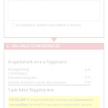
A szabáskor lehulló
maradékot is
kérem
ÁRAJÁNLAT ÉS MEGRENDELÉS:
5
Árajánlatunk erre a függönyre:
Anyagköltség:
0
Ft
(
szükséges)
Ráncolószalag ára:
0
Ft
Szabás és készre varrás díja összesen
:
0
Ft
1
pár
kész függöny ára:
FIGYELEM!
A megrendelések feldolgozása
beérkezési
sorrendben
történik! A mai napon megrendelt, készre