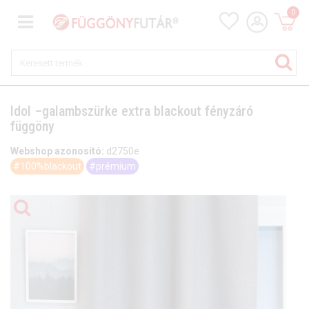
0
Idol –galambszürke extra blackout fényzáró
függöny
Webshop azonosító:
d2750e
#100%blackout
#prémium