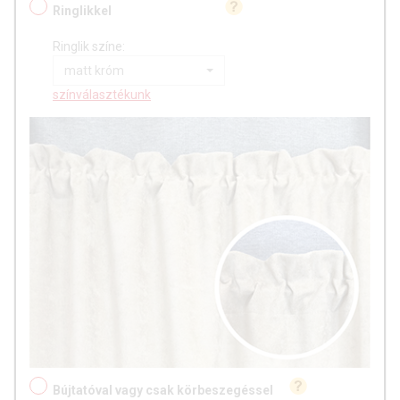
Ringlikkel
Ringlik színe:
matt króm
színválasztékunk
Bújtatóval vagy csak körbeszegéssel