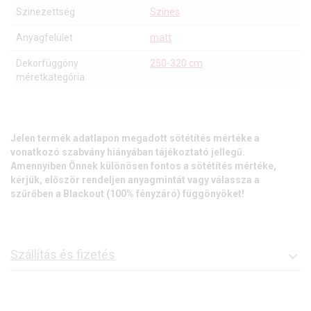
Szinezettség
Színes
Anyagfelület
matt
Dekorfüggöny
250-320 cm
méretkategória
Jelen termék adatlapon megadott sötétítés mértéke a
vonatkozó szabvány hiányában tájékoztató jellegű.
Amennyiben Önnek különösen fontos a sötétítés mértéke,
kérjük, először rendeljen anyagmintát vagy válassza a
szűrőben a Blackout (100% fényzáró) függönyöket!
Szállítás és fizetés