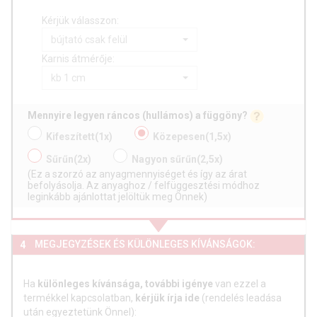
Kérjük válasszon:
bújtató csak felül
Karnis átmérője:
kb 1 cm
Mennyire legyen ráncos (hullámos) a függöny?
Kifeszített
(1x)
Közepesen
(1,5x)
Sűrűn
(2x)
Nagyon sűrűn
(2,5x)
(Ez a szorzó az anyagmennyiséget és így az árat
befolyásolja. Az anyaghoz / felfüggesztési módhoz
leginkább ajánlottat jelöltük meg Önnek)
MEGJEGYZÉSEK ÉS KÜLÖNLEGES KÍVÁNSÁGOK:
4
Ha
különleges kívánsága, további igénye
van ezzel a
termékkel kapcsolatban,
kérjük írja ide
(rendelés leadása
után egyeztetünk Önnel):