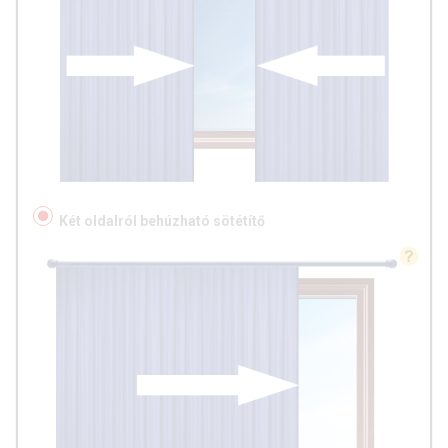
Két oldalról behúzható sötétítő