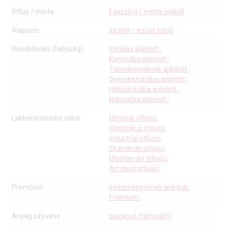
Stílus / minta
Egyszínű / minta nélküli
Alapszín
szürke / ezüst színű
Rendeltetés (helyiség)
Irodába ajánlott
;
Konyhába ajánlott
;
Tizenéveseknek ajánlott
;
Gyerekszobába ajánlott
;
Hálószobába ajánlott
;
Nappaliba ajánlott
;
Lakberendezési stílus
Minimál stílusú
;
Klasszikus stílusú
;
Industrial stílusú
;
Skandináv stílusú
;
Mediterrán stílusú
;
Art deco stílusú
;
Promóció
Intézményeknek ajánljuk
;
Prémium
;
Anyag szövése
blackout (fényzáró)