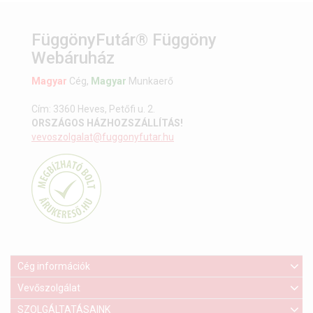
FüggönyFutár® Függöny
Webáruház
Magyar
Cég,
Magyar
Munkaerő
Cím: 3360 Heves, Petőfi u. 2.
ORSZÁGOS HÁZHOZSZÁLLÍTÁS!
vevoszolgalat@fuggonyfutar.hu
Cég információk
Vevőszolgálat
SZOLGÁLTATÁSAINK