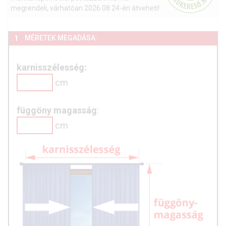
megrendeli, várhatóan 2026.08.24-én átveheti!
MÉRETEK MEGADÁSA:
1
karnisszélesség:
cm
függöny magasság
:
cm