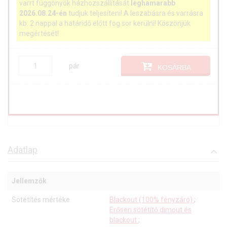
varrt függönyök házhozszállítását
leghamarabb
2026.08.24-én
tudjuk teljesíteni! A leszabásra és varrásra
kb. 2 nappal a határidő előtt fog sor kerülni! Köszönjük
megértését!
pár
KOSÁRBA
Adatlap
Jellemzők
Sötétítés mértéke
Blackout (100% fényzáró)
;
Erősen sötétítő dimout és
blackout
;