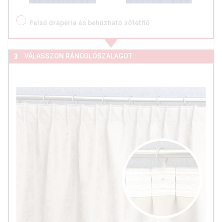
Felső drapéria és behúzható sötétítő
VÁLASSZON RÁNCOLÓSZALAGOT:
3