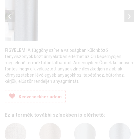
❮
❯
FIGYELEM!
A függöny színe a valóságban különböző
fényviszonyok közt árnyalatban eltérhet az Ön képernyőjén
megjelenő termékfotón láthatótól. Amennyiben Önnek különösen
fontos, hogy a kiválasztott anyag színe illeszkedjen az ablak
környezetében lévő egyéb anyagokhoz, tapétához, bútorhoz,
kérjük, először rendeljen anyagmintát.
Kedvencekhez adom
Ez a termék további színekben is elérhető: