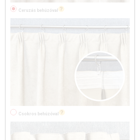
Ceruzás behúzóval
Csokros behúzóval