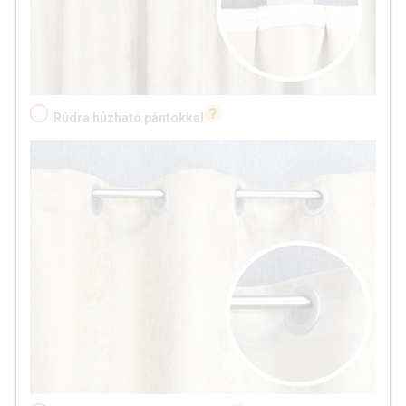
Rúdra húzható pántokkal