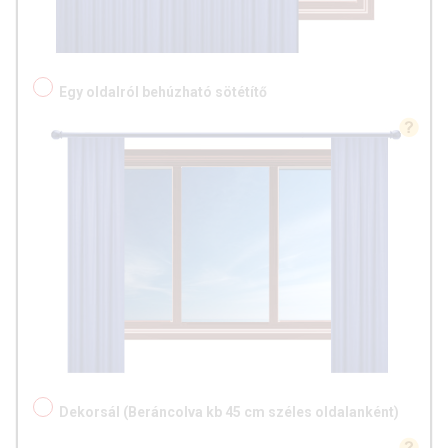
Egy oldalról behúzható sötétítő
Dekorsál (Beráncolva kb 45 cm széles oldalanként)