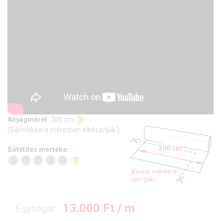
függöny esztétikus, egységes képet ad.
Anyagméret:
300 cm
(Bármekkora méretben elkészítjük.)
300 cm
Sötétítés mértéke:
13.000
Ft / m
Egységár: