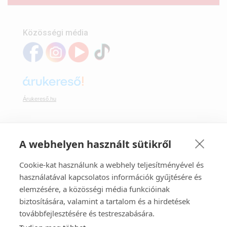
Közösségi média
Árukereső.hu
A webhelyen használt sütikről
Webáruházunkban bankkártyával is fizethet:
Cookie-kat használunk a webhely teljesítményével és
használatával kapcsolatos információk gyűjtésére és
elemzésére, a közösségi média funkcióinak
biztosítására, valamint a tartalom és a hirdetések
továbbfejlesztésére és testreszabására.