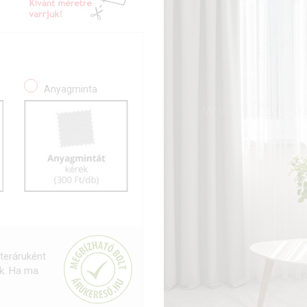
Anyagminta
teráruként
uk. Ha ma