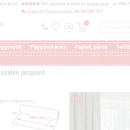
pon Belül
96% ajánlana minket az
Árukeresőn
900+ F
Szakértő Vevőszolgálat:
06-36-345-751
0
függönyök
Függönykarnis
Paplan, párna
Terít
s szatén jacquard
ghoz megvarrható.)
140 cm