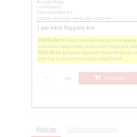
Anyagköltség:
(
szükséges)
Ráncolószalag ára:
Szabás és készre varrás díja összesen
:
1
pár
kész függöny ára:
FIGYELEM!
A megrendelések feldolgozása
beérke
mai napon megrendelt, készre varrt függönyök ház
2026.08.24-én
tudjuk teljesíteni! A leszabásra és v
előtt fog sor kerülni! Köszönjük megértését!
pár
KOSÁRBA
Adatlap
Szállítás és fizetés