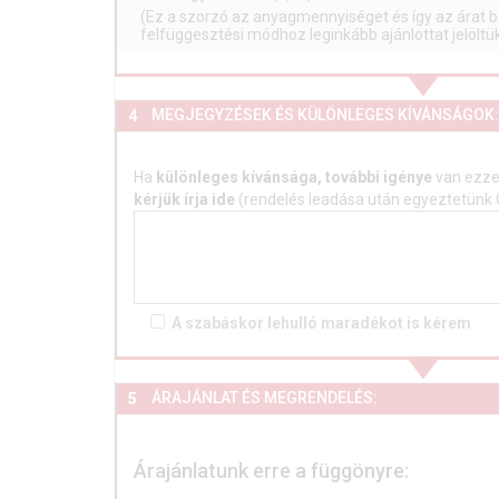
(Ez a szorzó az anyagmennyiséget és így az árat b
felfüggesztési módhoz leginkább ajánlottat jelölt
MEGJEGYZÉSEK ÉS KÜLÖNLEGES KÍVÁNSÁGOK:
4
Ha
különleges kívánsága, további igénye
van ezzel
kérjük írja ide
(rendelés leadása után egyeztetünk 
A szabáskor lehulló
maradékot is
kérem
ÁRAJÁNLAT ÉS MEGRENDELÉS:
5
Árajánlatunk erre a függönyre: