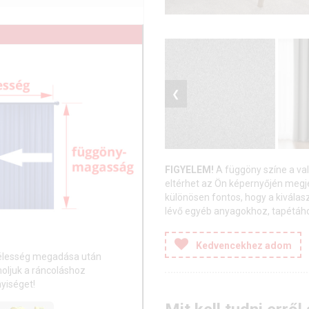
❮
FIGYELEM!
A függöny színe a va
eltérhet az Ön képernyőjén meg
különösen fontos, hogy a kiválas
lévő egyéb anyagokhoz, tapétához
Kedvencekhez adom
élesség megadása után
ljuk a ráncoláshoz
yiséget!