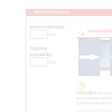
MÉRETEK MEGADÁSA:
1
karnisszélesség:
cm
függöny
magasság
:
cm
FIGYELEM!
A karnissz
automatikusan rászámo
szükséges anyagmenn