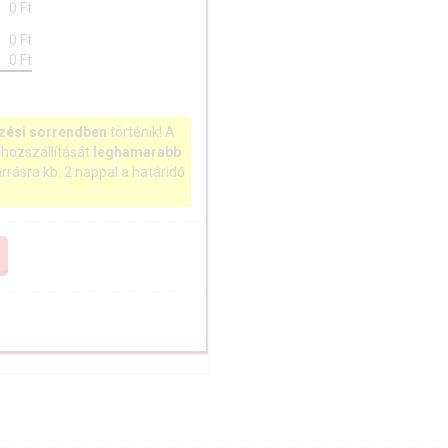
0
Ft
0
Ft
0
Ft
zési sorrendben
történik! A
hozszállítását
leghamarabb
arrásra kb. 2 nappal a határidő