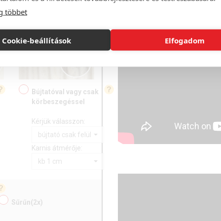
Rúdra húzható
karnisszélesség és a választott
g többet
szalaggal
árát, ellenkező esetben a szövet
ahányszor azt a karnisszélesség
egybe kell toldani. Ez a varrás nem
Cookie-beállítások
Elfogadom
függöny esztétikus, egységes ké
Bújtatóval vagy csak
körbeszegéssel
Kérjük válasszon:
bújtató csak felül
Karnis átmérője:
kb 1 cm
Sűrűn
(2x)