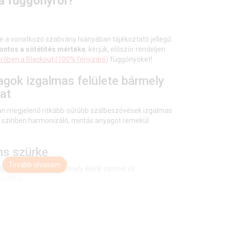
 a függönyről?
e a vonatkozó szabvány hiányában tájékoztató jellegű.
ntos a sötétítés mértéke
, kérjük, először rendeljen
űrőben a Blackout (100% fényzáró)
függönyöket!
agok izgalmas felülete bármely
at
rtan megjelenő ritkább-sűrűbb szálbeszövések izgalmas
n, színben harmonizáló, mintás anyagot remekül
ns szürke
Tovább olvasom
bilitást képvisel. Bármely élénk színnel jól
úlzásba.
ket bátran párosíthatjuk bármely élénk színű