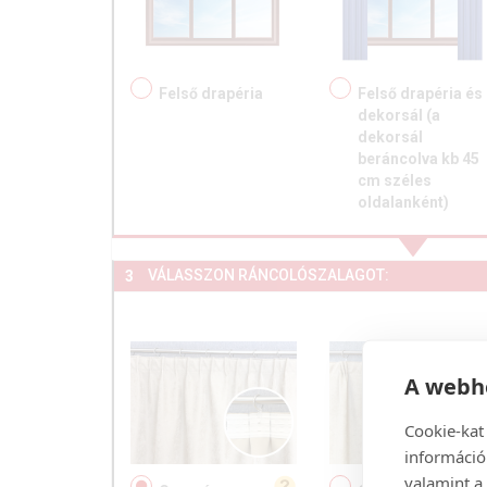
Felső drapéria
Felső drapéria és
dekorsál (a
dekorsál
beráncolva kb 45
cm széles
oldalanként)
VÁLASSZON RÁNCOLÓSZALAGOT:
3
A webhe
Cookie-kat
információ
valamint a 