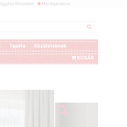
üggöny Készleten
Méretgarancia
ő
Tapéta
Közületeknek
KOSÁR