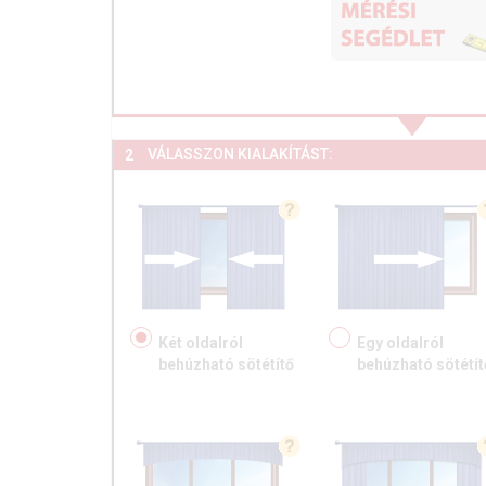
VÁLASSZON KIALAKÍTÁST:
2
Két oldalról
Egy oldalról
behúzható sötétítő
behúzható sötétít