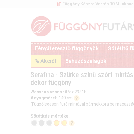
Függöny Készre Varrás 10 Munkana
Fényáteresztő függönyök
Sötétítő 
% Akció!
Behúzószalagok
Serafina - Szürke színű szórt mintá
dekor függöny
Webshop azonosító:
d2931b
Anyagméret:
140 cm
(Függőlegesen futó mintával bármekkora belmagassá
Sötétítés mértéke: