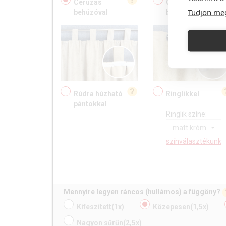
Ceruzás
Csokros
Tudjon me
behúzóval
behúzóval
Rúdra húzható
Ringlikkel
pántokkal
Ringlik színe:
matt króm
színválasztékunk
Mennyire legyen ráncos (hullámos) a függöny?
Kifeszített
(1x)
Közepesen
(1,5x)
Nagyon sűrűn
(2,5x)