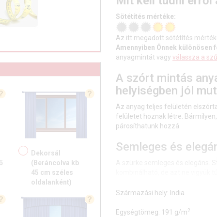
Mit kell tudni erről
Sötétítés mértéke:
Az itt megadott sötétítés mérték
Amennyiben Önnek különösen fo
anyagmintát vagy
válassza a sz
A szórt mintás any
helyiségben jól mut
Az anyag teljes felületén elszó
felületet hoznak létre. Bármilye
párosíthatunk hozzá.
Semleges és elegá
Dekorsál
A szürke semleges és elegáns. Sta
ő
(Beráncolva kb
kombinálható, de azt ne vigyük t
45 cm széles
oldalanként)
A szürke színű sötétítő függönyö
Származási hely:
India
fényáteresztő anyaggal.
2
Egységtömeg: 191 g/m