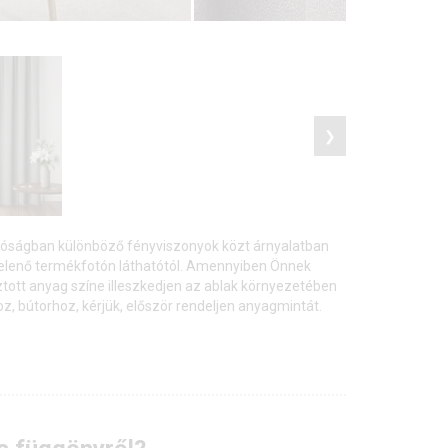
❯
lóságban különböző fényviszonyok közt árnyalatban
jelenő termékfotón láthatótól. Amennyiben Önnek
ztott anyag színe illeszkedjen az ablak környezetében
, bútorhoz, kérjük, először rendeljen anyagmintát.