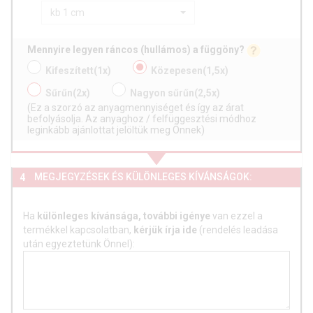
kb 1 cm
Mennyire legyen ráncos (hullámos) a függöny?
Kifeszített
(1x)
Közepesen
(1,5x)
Sűrűn
(2x)
Nagyon sűrűn
(2,5x)
(Ez a szorzó az anyagmennyiséget és így az árat
befolyásolja. Az anyaghoz / felfüggesztési módhoz
leginkább ajánlottat jelöltük meg Önnek)
MEGJEGYZÉSEK ÉS KÜLÖNLEGES KÍVÁNSÁGOK:
4
Ha
különleges kívánsága, további igénye
van ezzel a
termékkel kapcsolatban,
kérjük írja ide
(rendelés leadása
után egyeztetünk Önnel):