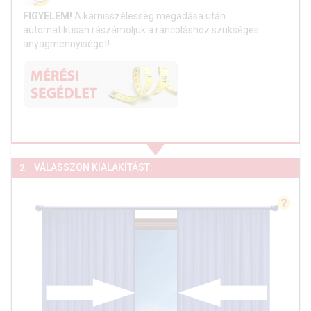
FIGYELEM!
A karnisszélesség megadása után
automatikusan rászámoljuk a ráncoláshoz szükséges
anyagmennyiséget!
VÁLASSZON KIALAKÍTÁST:
2