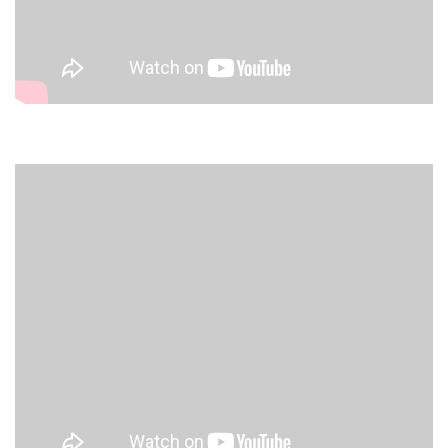
varrás nem látszik, mert a ráncolásban el lehet bújtatni, így a
függöny esztétikus, egységes képet ad.