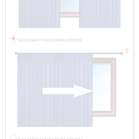
Két oldalról behúzható sötétítő