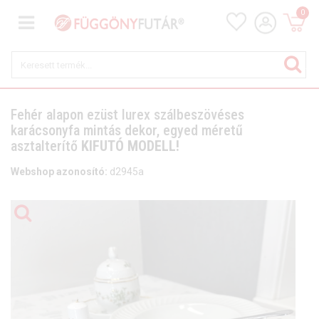
0
Fehér alapon ezüst lurex szálbeszövéses
karácsonyfa mintás dekor, egyed méretű
asztalterítő
KIFUTÓ MODELL!
Webshop azonosító:
d2945a