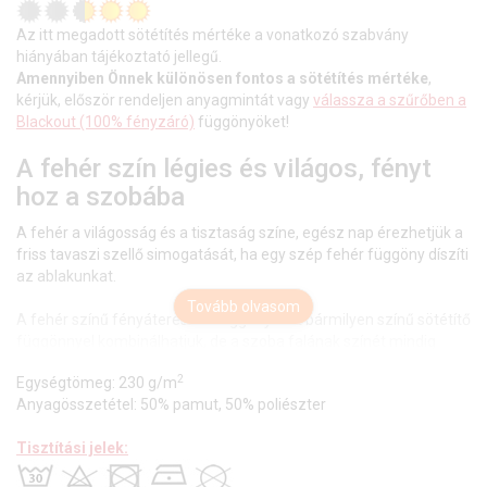
Az itt megadott sötétítés mértéke a vonatkozó szabvány
hiányában tájékoztató jellegű.
Amennyiben Önnek különösen fontos a sötétítés mértéke
,
kérjük, először rendeljen anyagmintát vagy
válassza a szűrőben a
Blackout (100% fényzáró)
függönyöket!
A fehér szín légies és világos, fényt
hoz a szobába
A fehér a világosság és a tisztaság színe, egész nap érezhetjük a
friss tavaszi szellő simogatását, ha egy szép fehér függöny díszíti
az ablakunkat.
Tovább olvasom
A fehér színű fényáteresztő függönyöket bármilyen színű sötétítő
függönnyel kombinálhatjuk, de a szoba falának színét mindig
vegyük figyelembe.
2
Egységtömeg: 230 g/m
Ez a függöny többféle lakberendezési
Anyagösszetétel: 50% pamut, 50% poliészter
stílushoz is jól illeszthető
Tisztítási jelek:
Ez a függöny több lakberendezési irányzathoz is tökéletesen