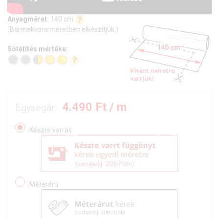
Anyagméret:
140 cm
(Bármekkora méretben elkészítjük.)
140 cm
Sötétítés mértéke:
4.490
Ft / m
Egységár:
Készre varrás
Méteráru