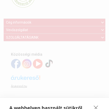
Cég információk
Vevőszolgálat
SZOLGÁLTATÁSAINK
Közösségi média
Árukereső.hu
A webhelyen használt sütikről