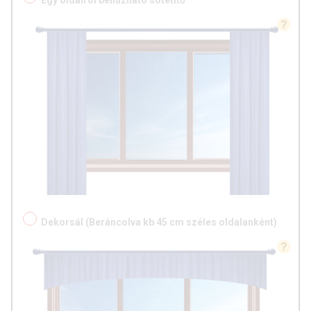
Egy oldalról behúzható sötétítő
Dekorsál (Beráncolva kb 45 cm széles oldalanként)