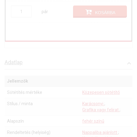
pár
KOSÁRBA
Adatlap
Jellemzők
Sötétítés mértéke
Közepesen sötétítő
Stílus / minta
Karácsonyi
;
Grafika vagy felirat
;
Alapszín
fehér színű
Rendeltetés (helyiség)
Nappaliba ajánlott
;