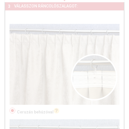
VÁLASSZON RÁNCOLÓSZALAGOT:
3
Ceruzás behúzóval