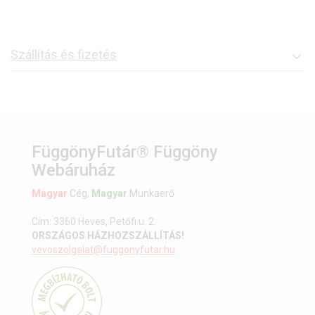
Szállítás és fizetés
FüggönyFutár® Függöny
Webáruház
Magyar
Cég,
Magyar
Munkaerő
Cím: 3360 Heves, Petőfi u. 2.
ORSZÁGOS HÁZHOZSZÁLLÍTÁS!
vevoszolgalat@fuggonyfutar.hu