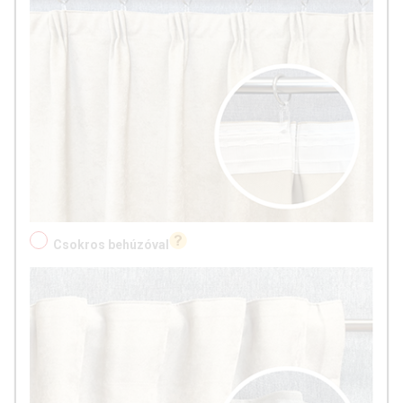
Csokros behúzóval