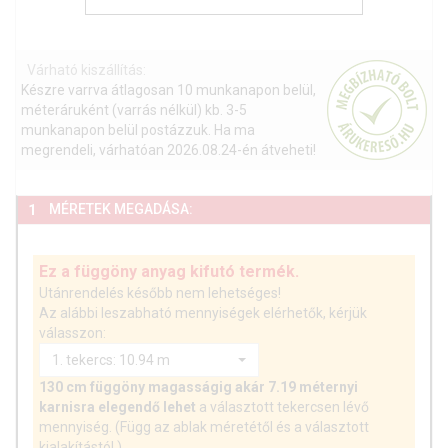
Várható kiszállítás:
Készre varrva átlagosan 10 munkanapon belül,
méteráruként (varrás nélkül) kb. 3-5
munkanapon belül postázzuk. Ha ma
megrendeli, várhatóan 2026.08.24-én átveheti!
MÉRETEK MEGADÁSA:
1
Ez a függöny anyag kifutó termék.
Utánrendelés később nem lehetséges!
Az alábbi leszabható mennyiségek elérhetők, kérjük
válasszon:
1. tekercs: 10.94 m
130 cm függöny magasságig akár 7.19 méternyi
karnisra elegendő lehet
a választott tekercsen lévő
mennyiség. (Függ az ablak méretétől és a választott
kialakítástól.)