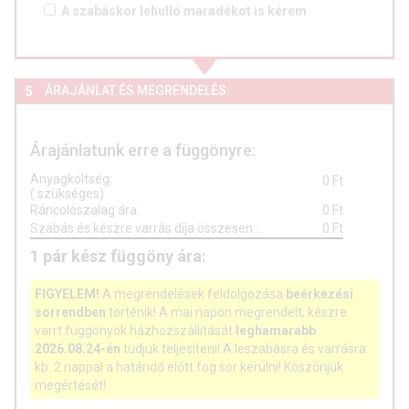
A szabáskor lehulló
maradékot is
kérem
ÁRAJÁNLAT ÉS MEGRENDELÉS:
5
Árajánlatunk erre a függönyre:
Anyagköltség:
0
Ft
(
szükséges)
Ráncolószalag ára:
0
Ft
Szabás és készre varrás díja összesen
:
0
Ft
1
pár
kész függöny ára:
FIGYELEM!
A megrendelések feldolgozása
beérkezési
sorrendben
történik! A mai napon megrendelt, készre
varrt függönyök házhozszállítását
leghamarabb
2026.08.24-én
tudjuk teljesíteni! A leszabásra és varrásra
kb. 2 nappal a határidő előtt fog sor kerülni! Köszönjük
megértését!