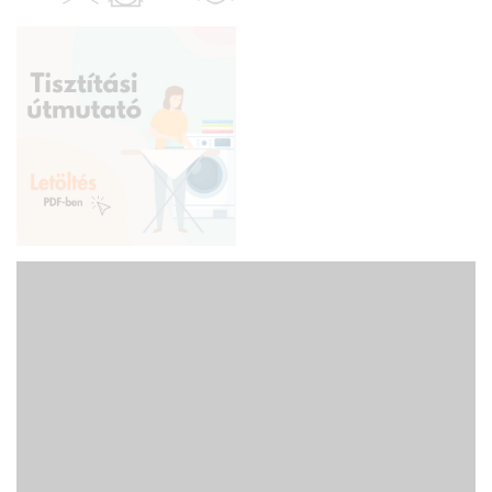
illeszkedik – legyen szó a vintage nosztalgiáról, a skandináv
egyszerűségről, a glamour luxusáról vagy a klasszikus
eleganciáról. Anyaga diszkréten simul bele a térbe, miközben
kiemeli a helyiség hangulatát. Ideális választás, ha olyan textilt
keresünk, amely rugalmasan alkalmazkodik a meglévő
bútorokhoz és kiegészítőkhöz.
Anyaga: vászon
Ezek a függönyök többnyire kevert pamut/poliészter szálból
készülnek, könnyűek, kissé érdes tapintásúak, közepesen
sötétítenek és így inkább dekorációs célokra alkalmazhatók. 30
fokon mosható, kíméletes vasalást igényelhet.
140 cm-es, "forgatható" anyag
Ebből az anyagból bármekkora belmagasságú helyiségbe lehet
függönyt varrni. Amennyiben a függöny igényelt magassága nem
haladja meg a 130 cm-t, akkor a karnisszélesség és a választott
ráncsűrűség (anyagbőség) határozza meg a függöny árát,
ellenkező esetben a szövetből annyiszor szabjuk ki az igényelt
magasságot, ahányszor azt a karnisszélesség megkívánja, majd
ezeket az anyagdarabokat varrással egybe kell toldani. Ez a