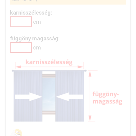
karnisszélesség:
cm
függöny magasság
:
cm