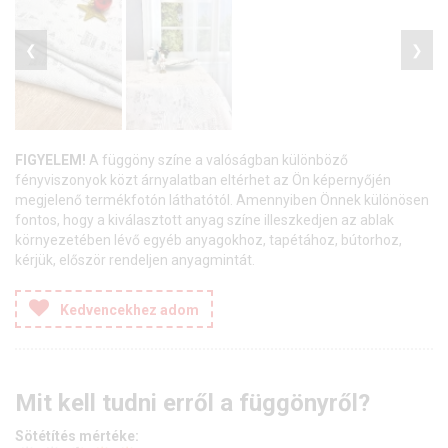
❮
❯
FIGYELEM!
A függöny színe a valóságban különböző
fényviszonyok közt árnyalatban eltérhet az Ön képernyőjén
megjelenő termékfotón láthatótól. Amennyiben Önnek különösen
fontos, hogy a kiválasztott anyag színe illeszkedjen az ablak
környezetében lévő egyéb anyagokhoz, tapétához, bútorhoz,
kérjük, először rendeljen anyagmintát.
Kedvencekhez adom
Mit kell tudni erről a függönyről?
Sötétítés mértéke: