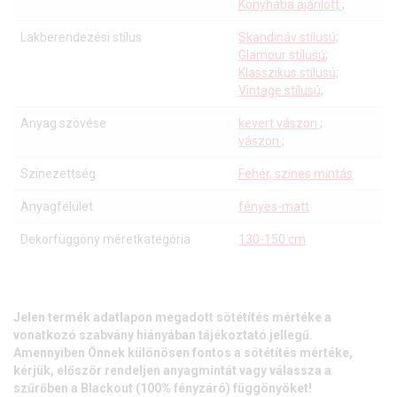
Konyhába ajánlott
;
Lakberendezési stílus
Skandináv stílusú
;
Glamour stílusú
;
Klasszikus stílusú
;
Vintage stílusú
;
Anyag szövése
kevert vászon
;
vászon
;
Szinezettség
Fehér, színes mintás
Anyagfelület
fényes-matt
Dekorfüggöny méretkategória
130-150 cm
Jelen termék adatlapon megadott sötétítés mértéke a
vonatkozó szabvány hiányában tájékoztató jellegű.
Amennyiben Önnek különösen fontos a sötétítés mértéke,
kérjük, először rendeljen anyagmintát vagy válassza a
szűrőben a Blackout (100% fényzáró) függönyöket!