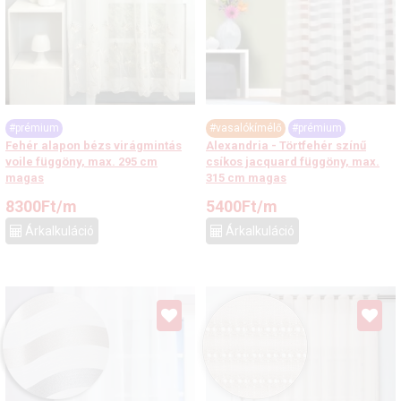
#prémium
#vasalókímélő
#prémium
Fehér alapon bézs virágmintás
Alexandria - Törtfehér színű
voile függöny, max. 295 cm
csíkos jacquard függöny, max.
magas
315 cm magas
8300
Ft
/m
5400
Ft
/m
Árkalkuláció
Árkalkuláció