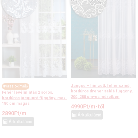
Jangce – hímzett, fehér színű,
#vasalókímélő
bordűrös dreher sablé függöny,
Fehér levélmintás 2 soros,
200, 280 cm-es méretben
bordűrös jacquard függöny, max.
180 cm magas
4990
Ft
/m-től
2890
Ft
/m
Árkalkuláció
Árkalkuláció