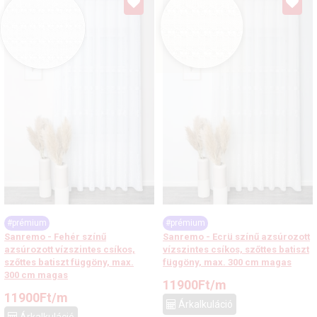
#prémium
#prémium
Sanremo - Fehér színű
Sanremo - Ecrü színű azsúrozott
azsúrozott vízszintes csíkos,
vízszintes csíkos, szőttes batiszt
szőttes batiszt függöny, max.
függöny, max. 300 cm magas
300 cm magas
11900
Ft
/m
11900
Ft
/m
Árkalkuláció
Árkalkuláció