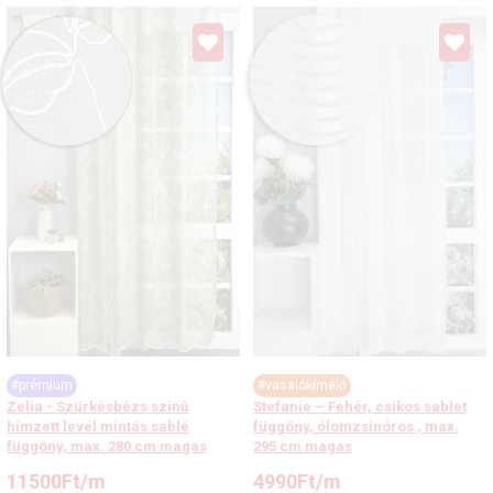
#prémium
#vasalókímélő
Zelia - Szürkésbézs színű
Stefanie – Fehér, csíkos sablet
hímzett levél mintás sablé
függöny, ólomzsinóros , max.
függöny, max. 280 cm magas
295 cm magas
11500
Ft
/m
4990
Ft
/m