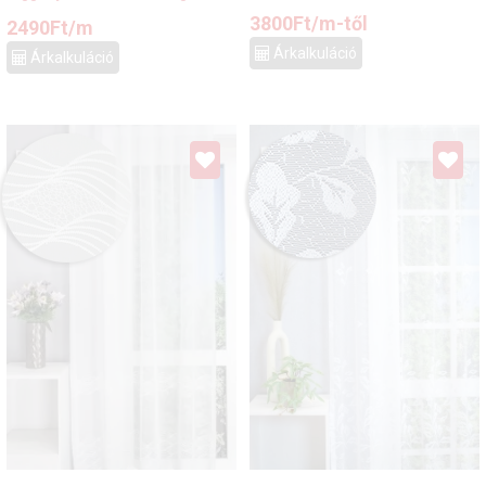
3800
Ft
/m-től
2490
Ft
/m
Árkalkuláció
Árkalkuláció