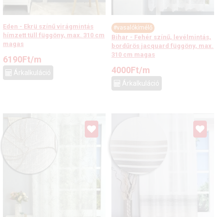
Eden - Ekrü színű virágmintás
#vasalókímélő
hímzett tüll függöny, max. 310 cm
Bihar - Fehér színű, levélmintás,
magas
bordűrös jacquard függöny, max.
310 cm magas
6190
Ft
/m
4000
Ft
/m
Árkalkuláció
Árkalkuláció