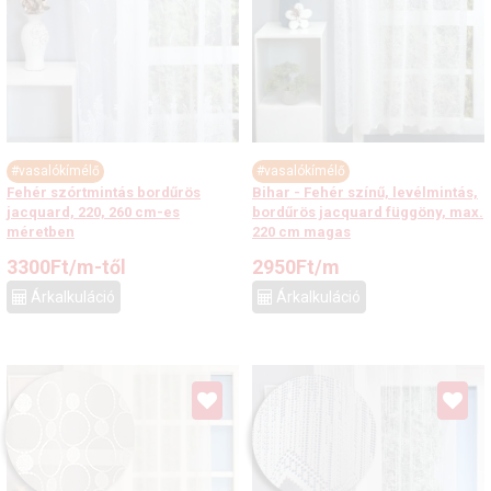
#vasalókímélő
#vasalókímélő
Fehér szórtmintás bordűrös
Bihar - Fehér színű, levélmintás,
jacquard, 220, 260 cm-es
bordűrös jacquard függöny, max.
méretben
220 cm magas
3300
Ft
/m-től
2950
Ft
/m
Árkalkuláció
Árkalkuláció