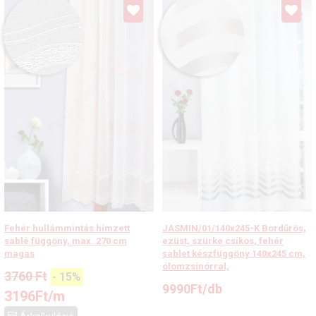
Fehér hullámmintás hímzett
JASMIN/01/140x245-K Bordűrös,
sablé függöny, max. 270 cm
ezüst, szürke csíkos, fehér
magas
sablet készfüggöny 140x245 cm,
ólomzsinórral,
3760
Ft
-
15
%
9990
Ft
/db
3196
Ft
/m