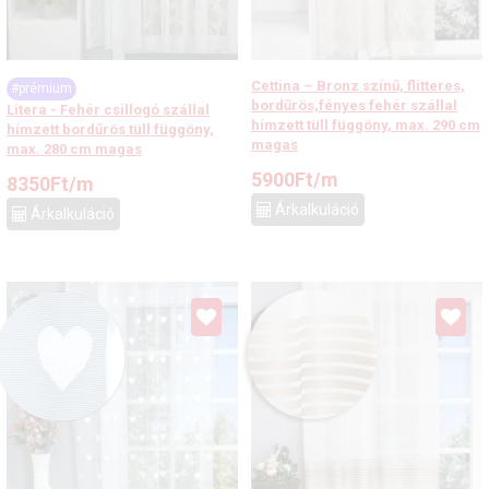
Cettina – Bronz színű, flitteres,
#prémium
bordűrös,fényes fehér szállal
Litera - Fehér csillogó szállal
hímzett tüll függöny, max. 290 cm
hímzett bordűrös tüll függöny,
magas
max. 280 cm magas
5900
Ft
/m
8350
Ft
/m
Árkalkuláció
Árkalkuláció