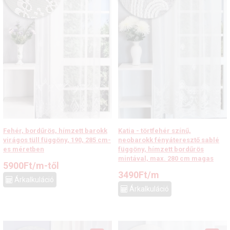
Fehér, bordűrös, hímzett barokk
Katia - törtfehér színű,
virágos tüll függöny, 190, 285 cm-
neobarokk fényáteresztő sablé
es méretben
függöny, hímzett bordűrös
mintával, max. 280 cm magas
5900
Ft
/m-től
3490
Ft
/m
Árkalkuláció
Árkalkuláció