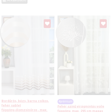
Bordűrös, bézs, barna csíkos,
#prémium
fehér sablet
Fehér színű virágmintás voile
függöny,ólomzsinóros , max.
függöny, max. 295 cm magas