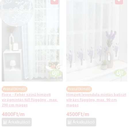
#vasalókímélő
#vasalókímélő
Fiore - Fehér színű hímzett
Hímzett levendula mintás batiszt
virágmintás tüll függöny , max.
vitrázs függöny, max. 90 cm
290 cm magas
magas
4800
Ft
/m
4500
Ft
/m
Árkalkuláció
Árkalkuláció