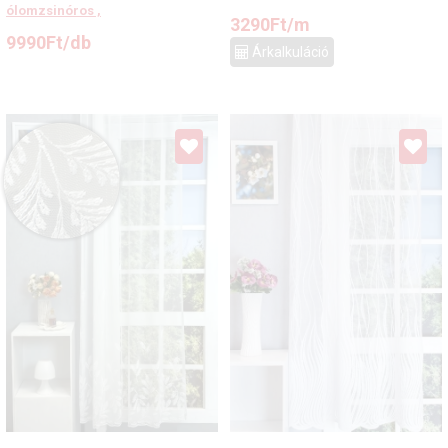
ólomzsinóros ,
3290
Ft
/m
9990
Ft
/db
Árkalkuláció