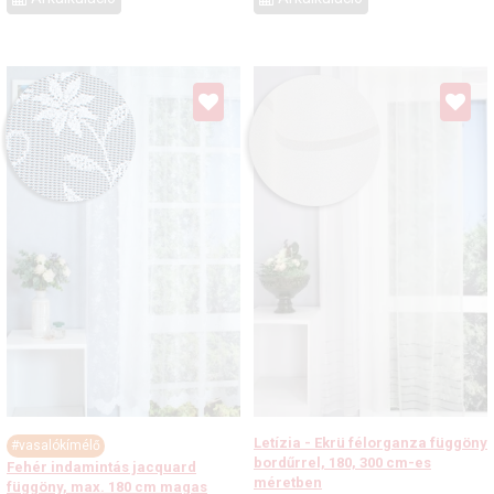
Letízia - Ekrü félorganza függöny
#vasalókímélő
bordűrrel, 180, 300 cm-es
Fehér indamintás jacquard
méretben
függöny, max. 180 cm magas