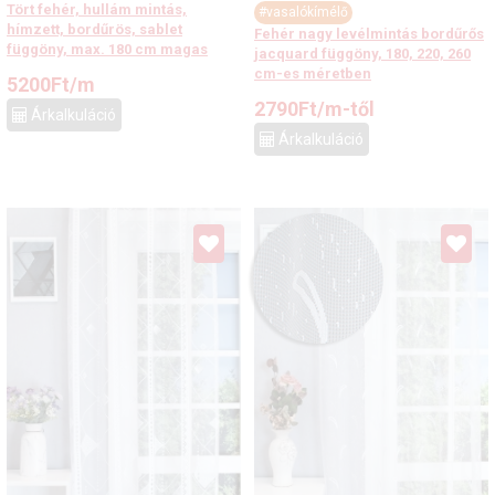
Tört fehér, hullám mintás,
#vasalókímélő
hímzett, bordűrös, sablet
Fehér nagy levélmintás bordűrős
függöny, max. 180 cm magas
jacquard függöny, 180, 220, 260
cm-es méretben
5200
Ft
/m
2790
Ft
/m-től
Árkalkuláció
Árkalkuláció