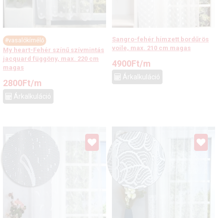
Sangro-fehér hímzett bordűrös
#vasalókímélő
voile, max. 210 cm magas
My heart-Fehér színű szívmintás
jacquard függöny, max. 220 cm
4900
Ft
/m
magas
Árkalkuláció
2800
Ft
/m
Árkalkuláció