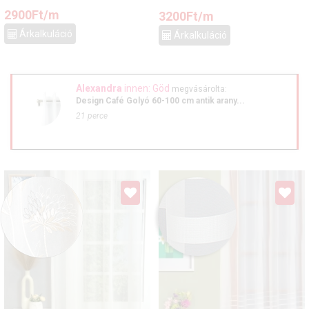
2900
Ft
/m
3200
Ft
/m
Árkalkuláció
Árkalkuláció
Alexandra
innen: Göd
megvásárolta:
Design Café Golyó 60-100 cm antik arany...
21 perce