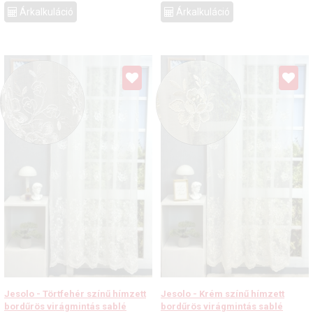
Árkalkuláció
Árkalkuláció
Jesolo - Törtfehér színű hímzett
Jesolo - Krém színű hímzett
bordűrös virágmintás sablé
bordűrös virágmintás sablé