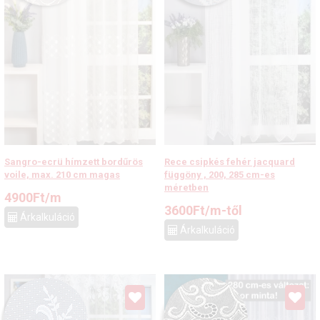
Sangro-ecrü hímzett bordűrös
Rece csipkés fehér jacquard
voile, max. 210 cm magas
függöny , 200, 285 cm-es
méretben
4900
Ft
/m
3600
Ft
/m-től
Árkalkuláció
Árkalkuláció