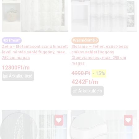
#prémium
#vasalókímélő
Zelia - Elefántcsont színű hímzett
Stefanie – Fehér, ezüst-bézs
levél mintás sablé függöny, max.
csíkos sablet függöny
280 cm magas
Ólomzsinóros , max. 295 cm
magas
12800
Ft
/m
4990
Ft
-
15
%
Árkalkuláció
4242
Ft
/m
Árkalkuláció