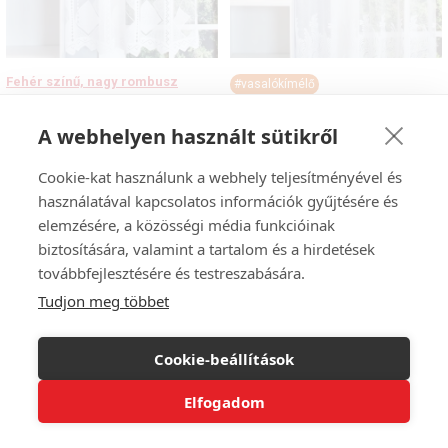
Fehér színű, nagy rombusz
#vasalókímélő
mintás jacquard függöny, 180,
Fehér szórtmintás bordűrös
260 cm-es méretben
jacquard, 220, 260 cm-es
A webhelyen használt sütikről
méretben
2890
Ft
/m-től
2890
Ft
-
10
%
Cookie-kat használunk a webhely teljesítményével és
Árkalkuláció
2601
Ft
/m-től
használatával kapcsolatos információk gyűjtésére és
elemzésére, a közösségi média funkcióinak
Árkalkuláció
biztosítására, valamint a tartalom és a hirdetések
továbbfejlesztésére és testreszabására.
Tudjon meg többet
Cookie-beállítások
Elfogadom