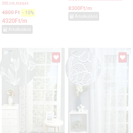
300 cm magas
8300
Ft
/m
4800
Ft
-
10
%
Árkalkuláció
4320
Ft
/m
Árkalkuláció