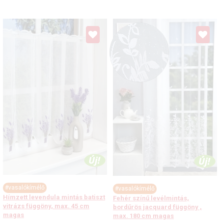
#vasalókímélő
#vasalókímélő
Hímzett levendula mintás batiszt
Fehér színű levélmintás,
vitrázs függöny, max. 45 cm
bordűrös jacquard függöny ,
magas
max. 180 cm magas