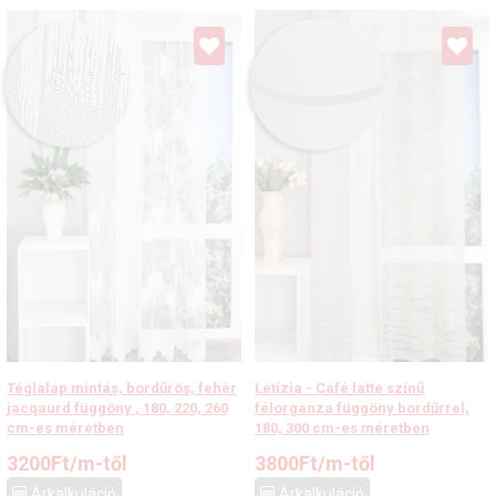
Téglalap mintás, bordűrös, fehér
Letízia - Café latte színű
jacqaurd függöny , 180, 220, 260
félorganza függöny bordűrrel,
cm-es méretben
180, 300 cm-es méretben
3200
Ft
/m-től
3800
Ft
/m-től
Árkalkuláció
Árkalkuláció