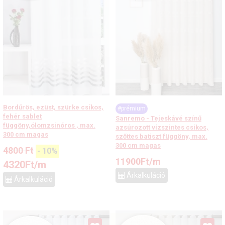
Bordűrös, ezüst, szürke csíkos,
#prémium
fehér sablet
Sanremo - Tejeskávé színű
függöny,ólomzsinóros , max.
azsúrozott vízszintes csíkos,
300 cm magas
szőttes batiszt függöny, max.
300 cm magas
4800
Ft
-
10
%
11900
Ft
/m
4320
Ft
/m
Árkalkuláció
Árkalkuláció