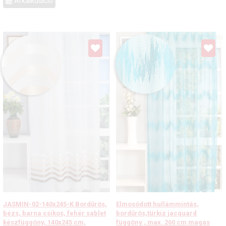
Árkalkuláció
JASMIN-02-140x245-K Bordűrös,
Elmosódott hullámmintás,
bézs, barna csíkos, fehér sablet
bordűrös,türkiz jacquard
készfüggöny, 140x245 cm,
függöny , max. 260 cm magas