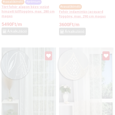
#vasalókímélő
#prémium
#vasalókímélő
Tört fehér alapon bézs-ezüst
hímzett tüllfüggöny, max. 280 cm
Fehér indamintás jacquard
magas
függöny, max. 290 cm magas
5490
Ft
/m
3600
Ft
/m
Árkalkuláció
Árkalkuláció