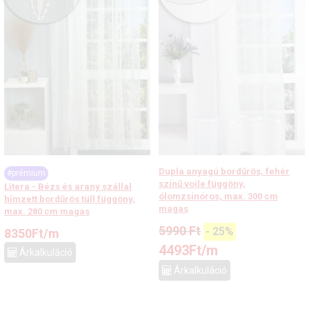
Dupla anyagú bordűrös, fehér
#prémium
színű voile függöny,
Litera - Bézs és arany szállal
ólomzsinóros, max. 300 cm
hímzett bordűrös tüll függöny,
magas
max. 280 cm magas
5990
Ft
-
25
%
8350
Ft
/m
4493
Ft
/m
Árkalkuláció
Árkalkuláció