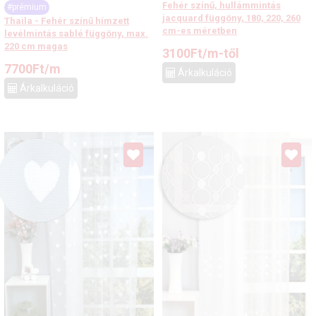
Fehér színű, hullámmintás
#prémium
jacquard függöny, 180, 220, 260
Thaila - Fehér színű hímzett
cm-es méretben
levélmintás sablé függöny, max.
220 cm magas
3100
Ft
/m-től
7700
Ft
/m
Árkalkuláció
Árkalkuláció