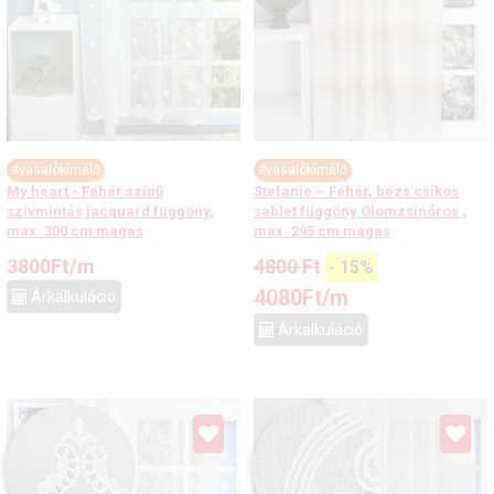
#vasalókímélő
#vasalókímélő
My heart - Fehér színű
Stefanie – Fehér, bézs csíkos
szívmintás jacquard függöny,
sablet függöny Ólomzsinóros ,
max. 300 cm magas
max. 295 cm magas
3800
Ft
/m
4800
Ft
-
15
%
4080
Ft
/m
Árkalkuláció
Árkalkuláció