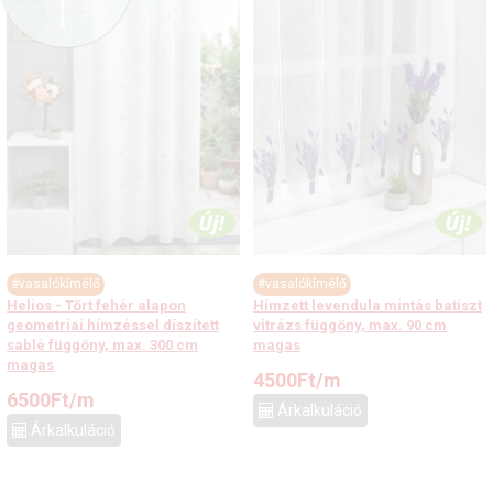
#vasalókímélő
#vasalókímélő
Helios - Tört fehér alapon
Hímzett levendula mintás batiszt
geometriai hímzéssel díszített
vitrázs függöny, max. 90 cm
sablé függöny, max. 300 cm
magas
magas
4500
Ft
/m
6500
Ft
/m
Árkalkuláció
Árkalkuláció