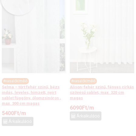
#vasalókímélő
#vasalókímélő
Selma – tört fehér színű, bézs
Alison-fehér színű, fényes cirkás
indás, leveles, hímzett, nyírt
szövésű sablet, max. 320 cm
sablet függöny, ólomzsinóros ,
magas
max. 300 cm magas
6090
Ft
/m
5400
Ft
/m
Árkalkuláció
Árkalkuláció