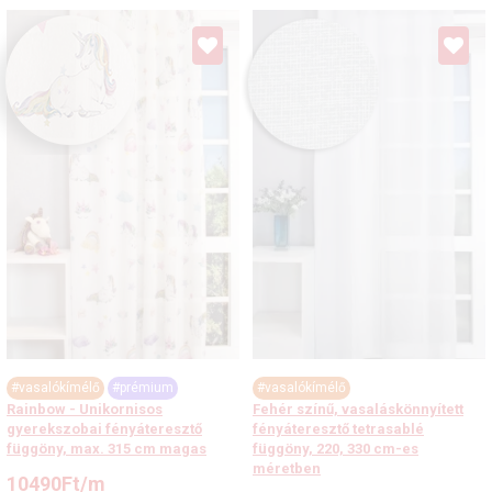
#vasalókímélő
#prémium
#vasalókímélő
Rainbow - Unikornisos
Fehér színű, vasaláskönnyített
gyerekszobai fényáteresztő
fényáteresztő tetrasablé
függöny, max. 315 cm magas
függöny, 220, 330 cm-es
méretben
10490
Ft
/m