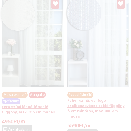
#vasalókímélő
#lángálló
#vasalókímélő
Fehér színű, csillogó
#prémium
szálbeszövéses sablé függöny,
Ecrü színű lángálló sablé
ólomzsinóros, max. 300 cm
függöny, max. 315 cm magas
magas
4950
Ft
/m
5590
Ft
/m
Árkalkuláció