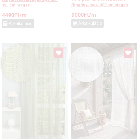
függöny, max. 300 cm magas
325 cm magas
9000
Ft
/m
4490
Ft
/m
Árkalkuláció
Árkalkuláció