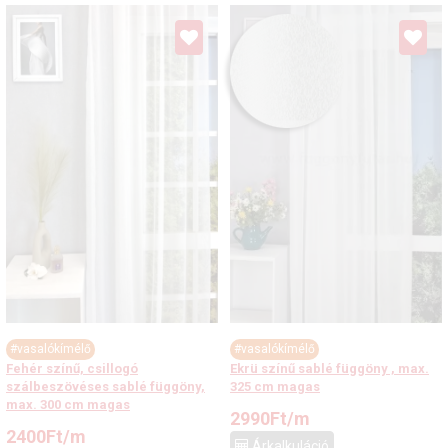
#vasalókímélő
#vasalókímélő
Fehér színű, csillogó
Ekrü színű sablé függöny , max.
szálbeszövéses sablé függöny,
325 cm magas
max. 300 cm magas
2990
Ft
/m
2400
Ft
/m
Árkalkuláció