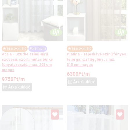
#vasalókímélő
#prémium
#vasalókímélő
Adria - Szürke színű sűrű
Platina - Tejeskávé színű fényes
szövésű, szórt mintás bulké
félorganza függöny , max.
fényáteresztő, max. 295 cm
315 cm magas
magas
6300
Ft
/m
9750
Ft
/m
Árkalkuláció
Árkalkuláció