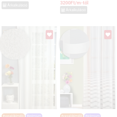
3200
Ft
/m-től
Árkalkuláció
Árkalkuláció
#vasalókímélő
#prémium
#vasalókímélő
#prémium