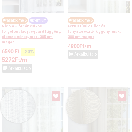
#vasalókímélő
#prémium
#vasalókímélő
Nicole – fehér csíkos
Ecrü színű csillogós
forgófonalas jacquard függöny,
fényáteresztő függöny, max.
ólomzsinóros, max. 305 cm
300 cm magas
magas
4800
Ft
/m
6590
Ft
-
20
%
Árkalkuláció
5272
Ft
/m
Árkalkuláció