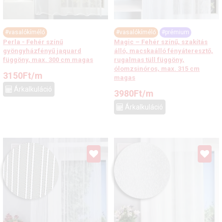
#vasalókímélő
#vasalókímélő
#prémium
Perla - Fehér színű
Magic – Fehér színű, szakítás
gyöngyházfényű jaquard
álló, macskaálló fényáteresztő,
függöny, max. 300 cm magas
rugalmas tüll függöny,
ólomzsinóros, max. 315 cm
3150
Ft
/m
magas
Árkalkuláció
3980
Ft
/m
Árkalkuláció