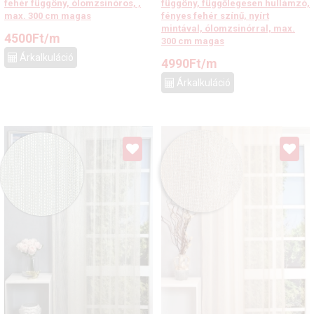
fehér függöny, ólomzsinóros, ,
függöny, függőlegesen hullámzó,
max. 300 cm magas
fényes fehér színű, nyírt
mintával, ólomzsinórral, max.
4500
Ft
/m
300 cm magas
Árkalkuláció
4990
Ft
/m
Árkalkuláció