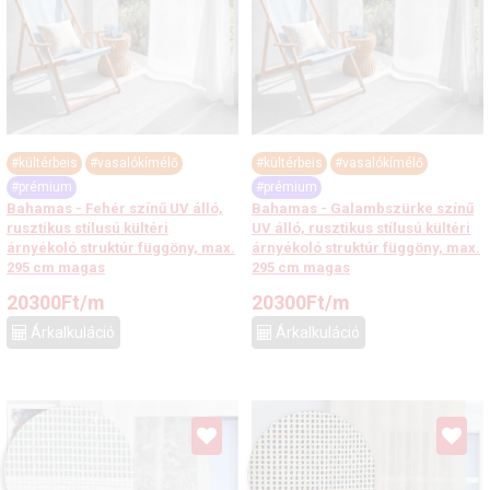
#kültérbeis
#vasalókímélő
#kültérbeis
#vasalókímélő
#prémium
#prémium
Bahamas - Fehér színű UV álló,
Bahamas - Galambszürke színű
rusztikus stílusú kültéri
UV álló, rusztikus stílusú kültéri
árnyékoló struktúr függöny, max.
árnyékoló struktúr függöny, max.
295 cm magas
295 cm magas
20300
Ft
/m
20300
Ft
/m
Árkalkuláció
Árkalkuláció