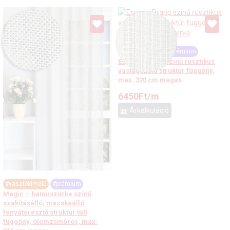
#vasalókímélő
#prémium
Espoo - Drapp színű rusztikus
vastagszálú struktúr függöny,
max. 320 cm magas
6450
Ft
/m
Árkalkuláció
#vasalókímélő
#prémium
Magic – hamuszürke színű
szakításálló, macskaálló
fényáteresztő struktúr tüll
függöny, ólomzsinóros, max.