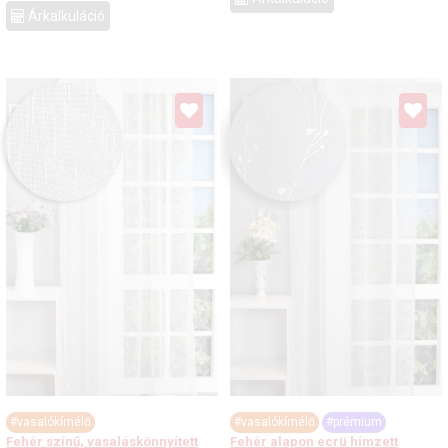
Árkalkuláció
#vasalókímélő
#vasalókímélő
#prémium
Fehér színű, vasaláskönnyített
Fehér alapon ecrü hímzett