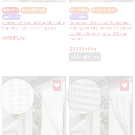
#lángálló
#vasalókímélő
#kültérbeis
#vasalókímélő
#prémium
#prémium
Szürkészöld színű lángálló sablé
Bahamas - Bézs színű rusztikus
függöny, max. 315 cm magas
stílusú, UV álló, kültéri árnyékoló
struktúr függöny, max. 295 cm
4950
Ft
/m
magas
20300
Ft
/m
Árkalkuláció