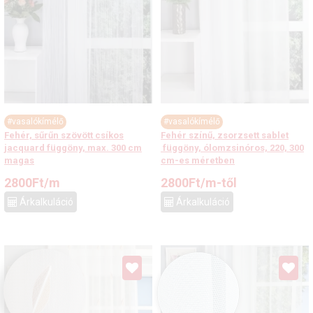
#vasalókímélő
#vasalókímélő
Fehér, sűrűn szövött csíkos
Fehér színű, zsorzsett sablet
jacquard függöny, max. 300 cm
függöny, ólomzsinóros, 220, 300
magas
cm-es méretben
2800
Ft
/m
2800
Ft
/m-től
Árkalkuláció
Árkalkuláció