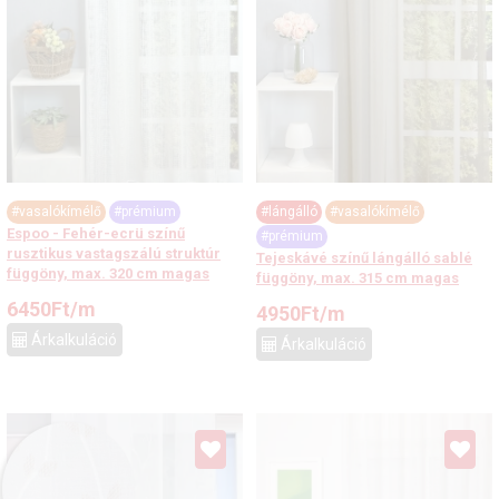
#vasalókímélő
#prémium
#lángálló
#vasalókímélő
Espoo - Fehér-ecrü színű
#prémium
rusztikus vastagszálú struktúr
Tejeskávé színű lángálló sablé
függöny, max. 320 cm magas
függöny, max. 315 cm magas
6450
Ft
/m
4950
Ft
/m
Árkalkuláció
Árkalkuláció