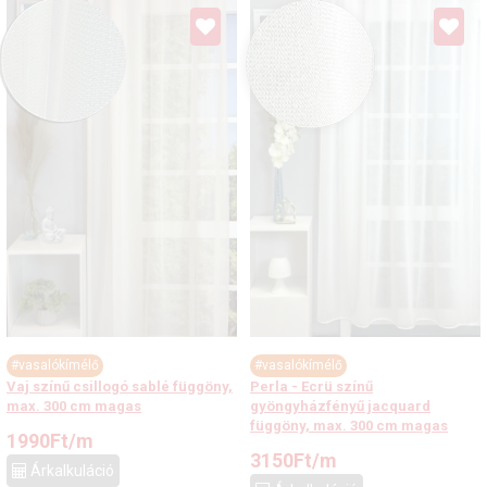
#vasalókímélő
#vasalókímélő
Vaj színű csillogó sablé függöny,
Perla - Ecrü színű
max. 300 cm magas
gyöngyházfényű jacquard
függöny, max. 300 cm magas
1990
Ft
/m
3150
Ft
/m
Árkalkuláció