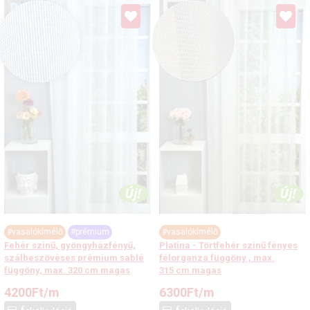
#vasalókímélő
#prémium
#vasalókímélő
Fehér színű, gyöngyházfényű,
Platina - Törtfehér színű fényes
szálbeszövéses prémium sablé
félorganza függöny , max.
függöny, max. 320 cm magas
315 cm magas
4200
Ft
/m
6300
Ft
/m