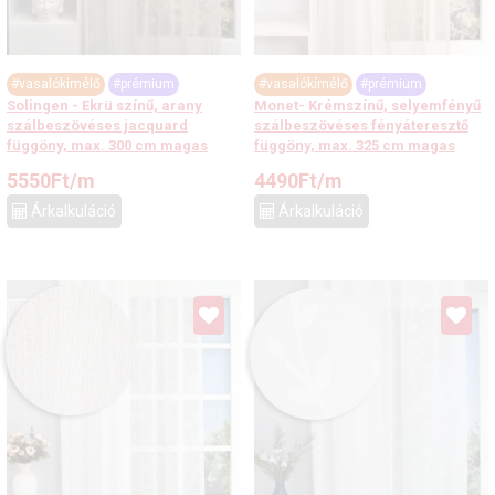
#vasalókímélő
#prémium
#vasalókímélő
#prémium
Solingen - Ekrü színű, arany
Monet- Krémszínű, selyemfényű
szálbeszövéses jacquard
szálbeszövéses fényáteresztő
függöny, max. 300 cm magas
függöny, max. 325 cm magas
5550
Ft
/m
4490
Ft
/m
Árkalkuláció
Árkalkuláció