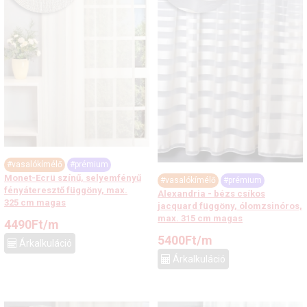
#vasalókímélő
#prémium
Monet-Ecrü színű, selyemfényű
#vasalókímélő
#prémium
fényáteresztő függöny, max.
Alexandria - bézs csíkos
325 cm magas
jacquard függöny, ólomzsinóros,
max. 315 cm magas
4490
Ft
/m
5400
Ft
/m
Árkalkuláció
Árkalkuláció