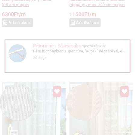
315 cm magas
függöny , max. 300 cm magas
6300
Ft
/m
11500
Ft
/m
Árkalkuláció
Árkalkuláció
Petra
innen: Békéscsaba
megvásárolta:
Fém függönykarnis-garnitúra, "kupak" végzáróval, e...
20 órája