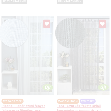
Árkalkuláció
Árkalkuláció
#vasalókímélő
#vasalókímélő
#prémium
Platina - Fehér színű fényes
Tara - Szürkés-fekete színű
félorganza függöny , max.
láncmintás prémium struktúr