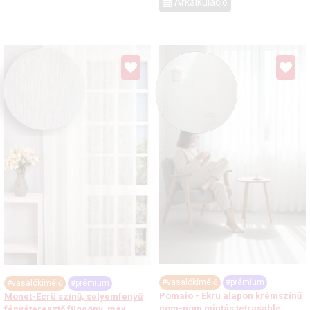
Árkalkuláció
#vasalókímélő
#prémium
#vasalókímélő
#prémium
Pomaio - Ekrü alapon krémszínű
Monet-Ecrü színű, selyemfényű
pom-pom mintás tetrasable
fényáteresztő függöny, max.