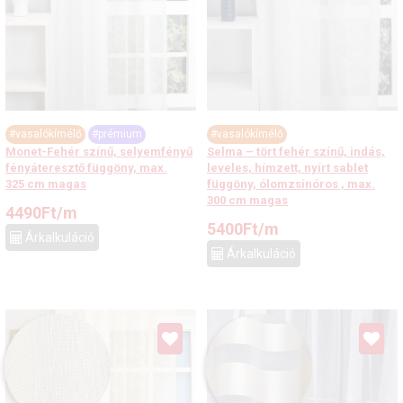
#vasalókímélő
#prémium
#vasalókímélő
Monet-Fehér színű, selyemfényű
Selma – tört fehér színű, indás,
fényáteresztő függöny, max.
leveles, hímzett, nyírt sablet
325 cm magas
függöny, ólomzsinóros , max.
300 cm magas
4490
Ft
/m
5400
Ft
/m
Árkalkuláció
Árkalkuláció