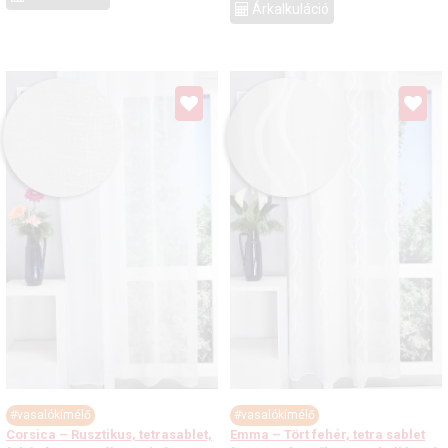
Árkalkuláció
#vasalókímélő
#vasalókímélő
Corsica – Rusztikus, tetrasablet,
Emma – Tört fehér, tetra sablet