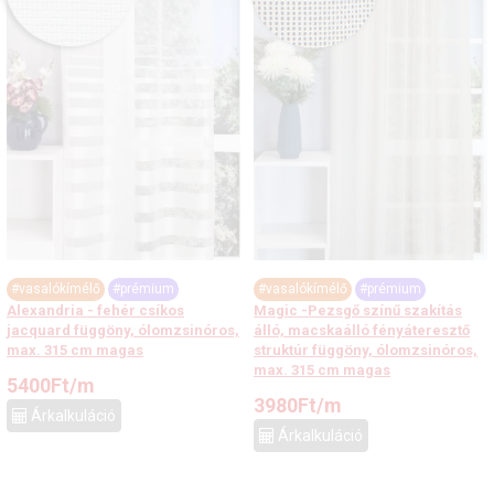
#vasalókímélő
#prémium
#vasalókímélő
#prémium
Alexandria - fehér csíkos
Magic -Pezsgő színű szakítás
jacquard függöny, ólomzsinóros,
álló, macskaálló fényáteresztő
max. 315 cm magas
struktúr függöny, ólomzsinóros,
max. 315 cm magas
5400
Ft
/m
3980
Ft
/m
Árkalkuláció
Árkalkuláció