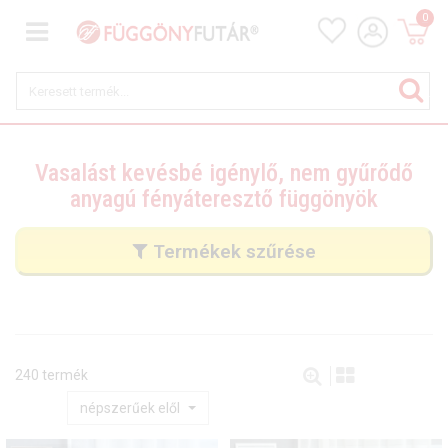
0
Vasalást kevésbé igénylő, nem gyűrődő
anyagú fényáteresztő függönyök
Termékek szűrése
240 termék
népszerűek elől