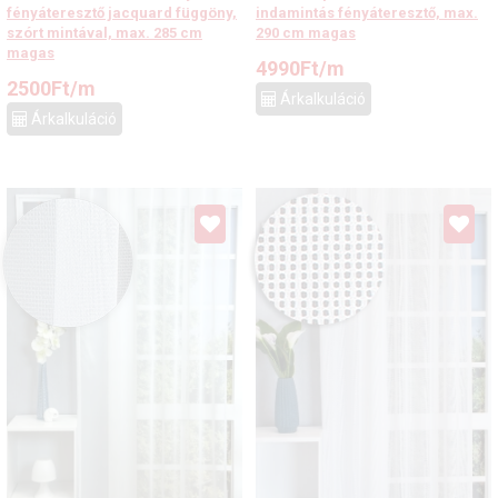
fényáteresztő jacquard függöny,
indamintás fényáteresztő, max.
szórt mintával, max. 285 cm
290 cm magas
magas
4990
Ft
/m
2500
Ft
/m
Árkalkuláció
Árkalkuláció