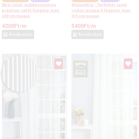
Ekrü színű, szálbeszövéses
Alexandria - Törtfehér színű
prémium sablé függöny, max.
csíkos jacquard függöny, max.
320 cm magas
315 cm magas
4200
Ft
/m
5400
Ft
/m
Árkalkuláció
Árkalkuláció