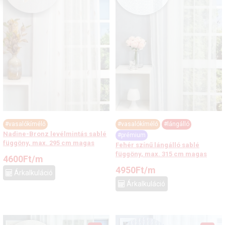
#vasalókímélő
#vasalókímélő
#lángálló
Nadine-Bronz levélmintás sablé
#prémium
függöny, max. 295 cm magas
Fehér színű lángálló sablé
függöny, max. 315 cm magas
4600
Ft
/m
4950
Ft
/m
Árkalkuláció
Árkalkuláció