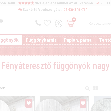
pon Belül
96% ajánlana minket az
Árukeresőn
900+ F
Szakértő Vevőszolgálat:
06-36-345-751
0
függönyök
Függönykarnis
Paplan, párna
Terít
Fényáteresztő függönyök nagy a
mék