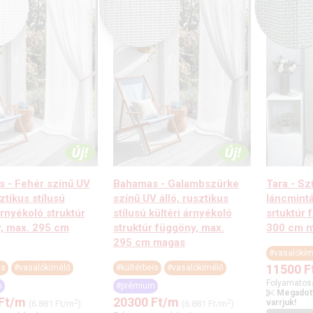
 - Fehér színű UV
Bahamas - Galambszürke
Tara - S
sztikus stílusú
színű UV álló, rusztikus
láncmint
árnyékoló struktúr
stílusú kültéri árnyékoló
srtuktúr 
, max. 295 cm
struktúr függöny, max.
300 cm 
295 cm magas
#vasalókím
11500
F
is
#vasalókímélő
#kültérbeis
#vasalókímélő
Folyamatos
m
#prémium
Megadott
Ft
/m
20300
Ft
/m
2
2
varrjuk!
(6.881 Ft/m
)
(6.881 Ft/m
)