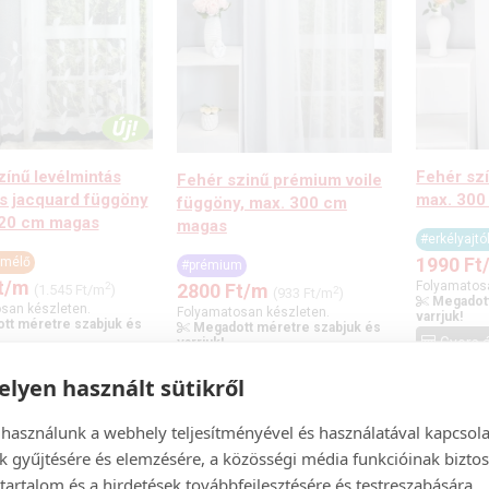
zínű levélmintás
Fehér szí
Fehér szinű prémium voile
s jacquard függöny
max. 300
függöny, max. 300 cm
220 cm magas
magas
#erkélyajt
1990
Ft
ímélő
#prémium
t
/m
Folyamatos
2
2800
Ft
/m
(1.545 Ft/m
)
2
(933 Ft/m
)
Megadott
san készleten.
Folyamatosan készleten.
varrjuk!
tt méretre szabjuk és
Megadott méretre szabjuk és
Gyors á
varrjuk!
 árkalkuláció
Gyors árkalkuláció
lyen használt sütikről
 használunk a webhely teljesítményével és használatával kapcsol
k gyűjtésére és elemzésére, a közösségi média funkcióinak biztos
tartalom és a hirdetések továbbfejlesztésére és testreszabására.