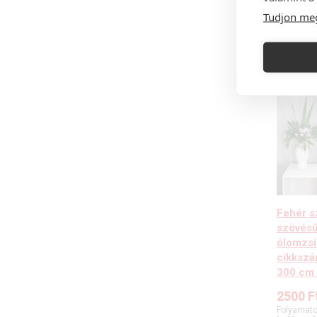
Tudjon me
Fehér s
szövésű
ólomzsi
cikkszá
300 cm
2500
F
Folyamato