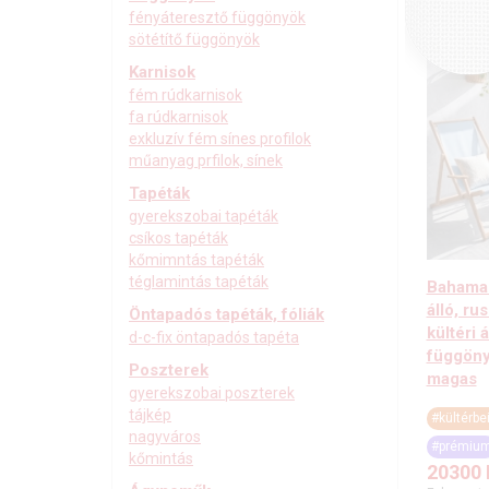
fényáteresztő függönyök
sötétítő függönyök
Karnisok
fém rúdkarnisok
fa rúdkarnisok
exkluzív fém sínes profilok
műanyag prfilok, sínek
Tapéták
gyerekszobai tapéták
csíkos tapéták
kőmimntás tapéták
téglamintás tapéták
Bahamas
álló, ru
Öntapadós tapéták, fóliák
kültéri 
d-c-fix öntapadós tapéta
függöny
Poszterek
magas
gyerekszobai poszterek
tájkép
#kültérbe
nagyváros
#prémiu
kőmintás
20300