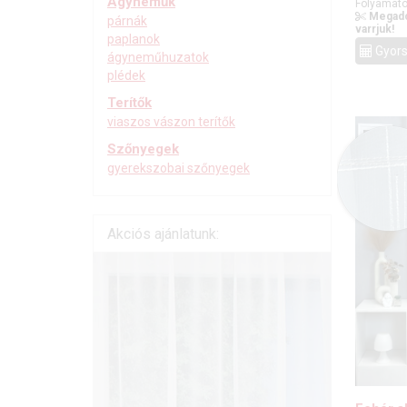
Ágyneműk
Folyamato
Megado
párnák
varrjuk!
paplanok
Gyors
ágyneműhuzatok
plédek
Terítők
viaszos vászon terítők
Szőnyegek
gyerekszobai szőnyegek
Akciós ajánlatunk: