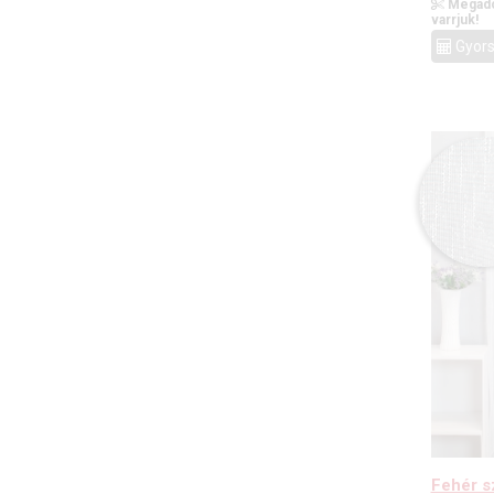
Megado
varrjuk!
Gyors
Fehér s