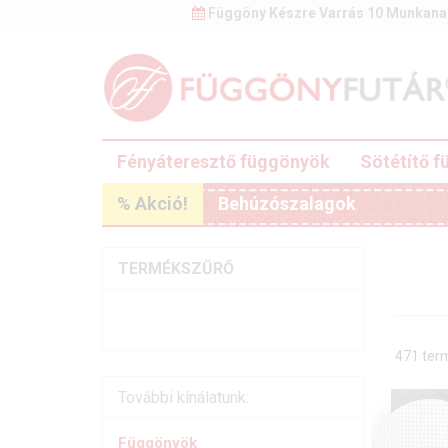
Függöny Készre Varrás 10 Munkana
Fényáteresztő függönyök
Sötétítő 
% Akció!
Behúzószalagok
TERMÉKSZŰRŐ
471 ter
További kínálatunk:
Függönyök