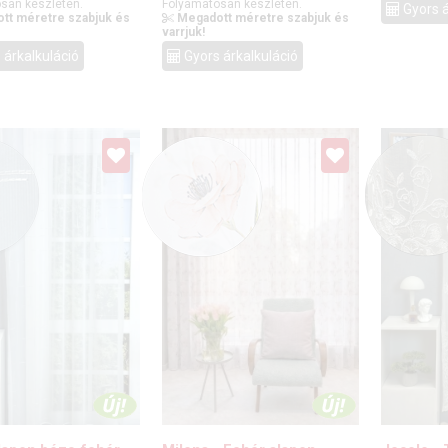
san készleten.
Folyamatosan készleten.
Gyors á
tt méretre szabjuk és
Megadott méretre szabjuk és
varrjuk!
 árkalkuláció
Gyors árkalkuláció