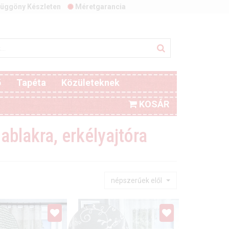
üggöny Készleten
Méretgarancia
ő
Tapéta
Közületeknek
KOSÁR
blakra, erkélyajtóra
népszerűek elől