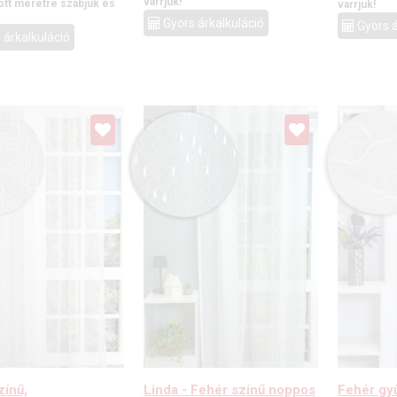
varrjuk!
tt méretre szabjuk és
varrjuk!
Gyors árkalkuláció
Gyors á
 árkalkuláció
zínű,
Linda - Fehér színű noppos
Fehér gyű