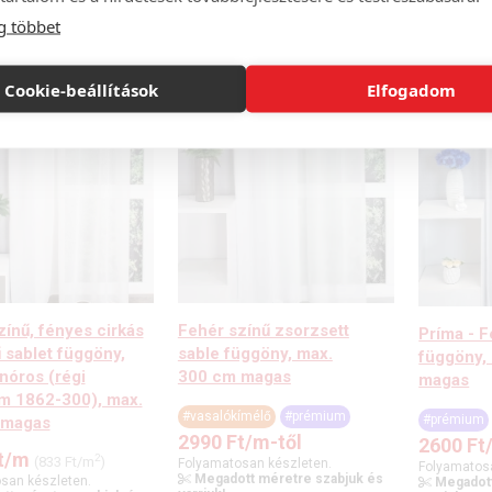
g többet
Cookie-beállítások
Elfogadom
zínű, fényes cirkás
Fehér színű zsorzsett
Príma - F
 sablet függöny,
sable függöny, max.
függöny,
nóros (régi
300 cm magas
magas
m 1862-300), max.
#vasalókímélő
#prémium
#prémium
 magas
2990
Ft
/m-től
2600
Ft
t
/m
2
(833 Ft/m
)
Folyamatosan készleten.
Folyamatos
Megadott méretre szabjuk és
san készleten.
Megadott