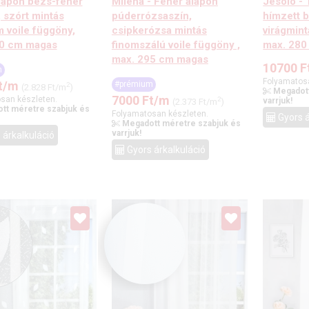
lapon bézs-fehér
Milena - Fehér alapon
Jesolo - 
 szórt mintás
púderrózsaszín,
hímzett 
 voile függöny,
csipkerózsa mintás
virágmint
90 cm magas
finomszálú voile függöny ,
max. 280
max. 295 cm magas
10700
F
m
Folyamatos
t
/m
#prémium
2
(2.828 Ft/m
)
Megadott
7000
Ft
/m
san készleten.
2
varrjuk!
(2.373 Ft/m
)
tt méretre szabjuk és
Folyamatosan készleten.
Gyors á
Megadott méretre szabjuk és
varrjuk!
 árkalkuláció
Gyors árkalkuláció