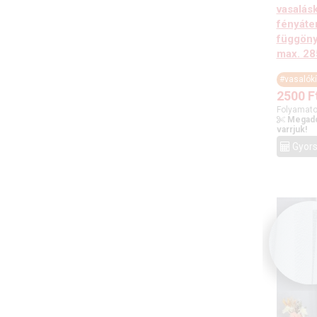
vasalásk
fényáte
függöny,
max. 2
#vasalók
2500
F
Folyamato
Megado
varrjuk!
Gyors