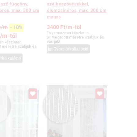
esző függöny,
szálbeszövésekkel,
óros, max. 300 cm
ólomzsinóros, max. 300 cm
magas
t
/m
3400
Ft
/m-től
-
10
%
Folyamatosan készleten.
t
/m-től
Megadott méretre szabjuk és
varrjuk!
an készleten.
 méretre szabjuk és
Gyors árkalkuláció
rkalkuláció