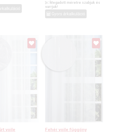
Megadott méretre szabjuk és
varrjuk!
rkalkuláció
Gyors árkalkuláció
rt voile
Fehér voile függöny