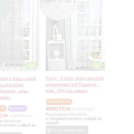
Fiore - Fehér színű hímzett
zürkés-bézs színű
virágmintás tüll függöny ,
ás prémium
max. 290 cm magas
függöny , max.
magas
#vasalókímélő
4800
Ft
/m
élő
#prémium
2
(1.655 Ft/m
)
t
/m
Folyamatosan készleten.
2
(3.833 Ft/m
)
Megadott méretre szabjuk és
an készleten.
varrjuk!
 méretre szabjuk és
Gyors árkalkuláció