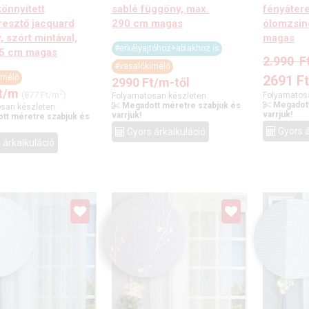
önnyített
sablé függöny, max.
fényáter
resztő jacquard
290 cm magas
ólomzsin
 szórt mintával,
magas
#erkélyajtóhoz+ablakhoz is
85 cm magas
2.990
F
#vasalókímélő
ímélő
2691
F
2990
Ft
/m-től
t
/m
2
(877 Ft/m
)
Folyamatos
Folyamatosan készleten.
Megadott
Megadott méretre szabjuk és
san készleten.
varrjuk!
varrjuk!
tt méretre szabjuk és
Gyors á
Gyors árkalkuláció
 árkalkuláció