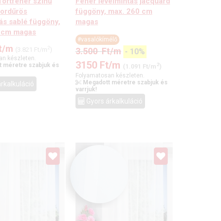
Törtfehér színű
Fehér levélmintás jacquard
bordűrös
függöny, max. 260 cm
ás sablé függöny,
magas
 cm magas
#vasalókímélő
t
/m
2
(3.821 Ft/m
)
3.500
Ft
/m
-
10
%
an készleten.
3150
Ft
/m
 méretre szabjuk és
2
(1.091 Ft/m
)
Folyamatosan készleten.
Megadott méretre szabjuk és
rkalkuláció
varrjuk!
Gyors árkalkuláció