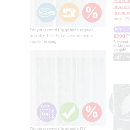
Fehér a
hímzett,
prémium
max. 2
#prémiu
Fényáteresztő függönyök egyedi
8200
F
méretre
10-50% kedvezménnyel a
készlet erejéig
Folyamato
Megado
varrjuk!
Gyors
Fényáteresztő függönyök FIX