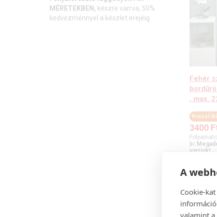
MÉRETEKBEN,
készre varrva, 50%
kedvezménnyel a készlet erejéig
Fehér s
bordűrö
, max. 
#vasalók
3400
F
Folyamato
Megado
varrjuk!
Gyors
A webhe
Cookie-kat
információ
valamint a 