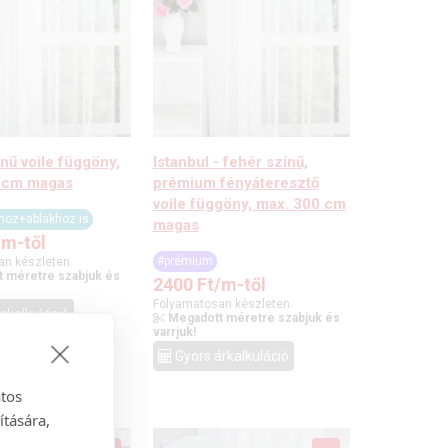
nű voile függöny,
Istanbul - fehér színű,
 cm magas
prémium fényáteresztő
voile függöny, max. 300 cm
óhoz+ablakhoz is
magas
/m-től
#prémium
an készleten.
 méretre szabjuk és
2400
Ft
/m-től
Folyamatosan készleten.
rkalkuláció
Megadott méretre szabjuk és
varrjuk!
Gyors árkalkuláció
atos
ítására,