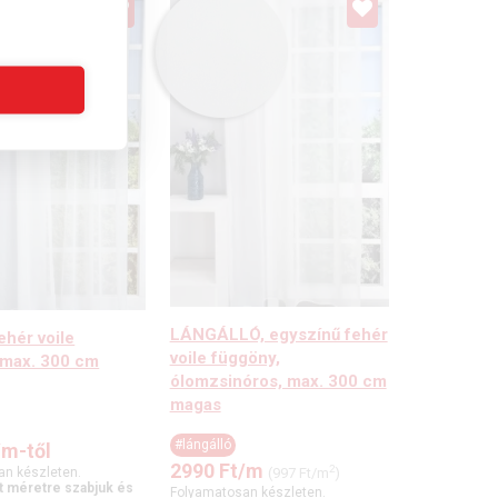
LÁNGÁLLÓ, egyszínű fehér
ehér voile
voile függöny,
 max. 300 cm
ólomzsinóros, max. 300 cm
magas
#lángálló
/m-től
2990
Ft
/m
2
(997 Ft/m
)
an készleten.
 méretre szabjuk és
Folyamatosan készleten.