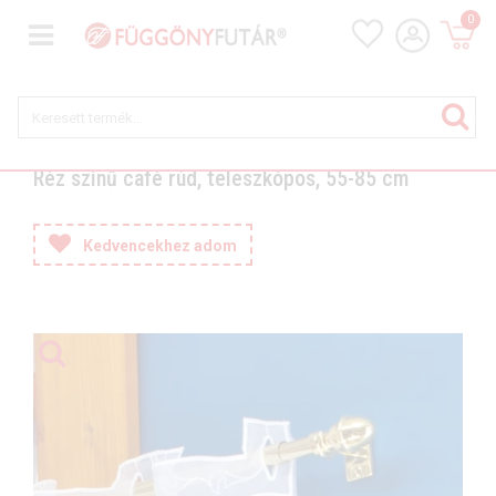
0
Réz színű café rúd, teleszkópos, 55-85 cm
Kedvencekhez adom