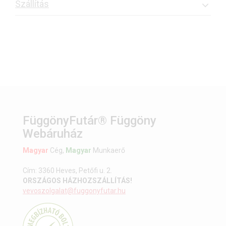
Szállítás
FüggönyFutár® Függöny
Webáruház
Magyar
Cég,
Magyar
Munkaerő
Cím: 3360 Heves, Petőfi u. 2.
ORSZÁGOS HÁZHOZSZÁLLÍTÁS!
vevoszolgalat@fuggonyfutar.hu