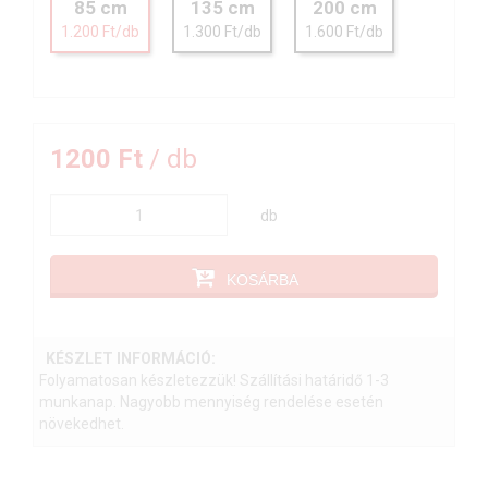
85 cm
135 cm
200 cm
1.200 Ft/db
1.300 Ft/db
1.600 Ft/db
1200 Ft
/ db
db
KOSÁRBA
KÉSZLET INFORMÁCIÓ:
Folyamatosan készletezzük! Szállítási határidő 1-3
munkanap. Nagyobb mennyiség rendelése esetén
növekedhet.