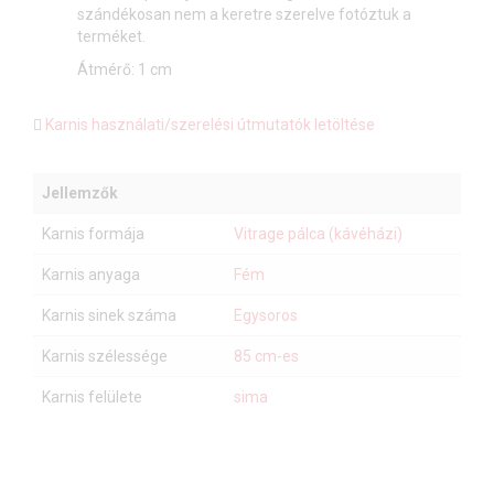
szándékosan nem a keretre szerelve fotóztuk a
terméket.
Átmérő: 1 cm
Karnis használati/szerelési útmutatók letöltése
Jellemzők
Karnis formája
Vitrage pálca (kávéházi)
Karnis anyaga
Fém
Karnis sinek száma
Egysoros
Karnis szélessége
85 cm-es
Karnis felülete
sima