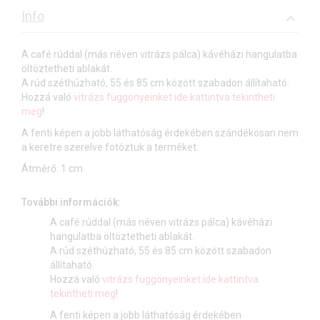
Info
A café rúddal (más néven vitrázs pálca) kávéházi hangulatba
öltöztetheti ablakát.
A rúd széthúzható, 55 és 85 cm között szabadon állítaható.
Hozzá való
vitrázs függönyeinket ide kattintva tekintheti
meg
!
A fenti képen a jobb láthatóság érdekében szándékosan nem
a keretre szerelve fotóztuk a terméket.
Átmérő: 1 cm
További információk:
A café rúddal (más néven vitrázs pálca) kávéházi
hangulatba öltöztetheti ablakát.
A rúd széthúzható, 55 és 85 cm között szabadon
állítaható.
Hozzá való
vitrázs függönyeinket ide kattintva
tekintheti meg
!
A fenti képen a jobb láthatóság érdekében