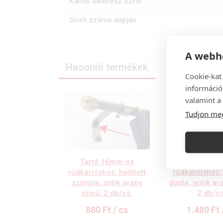
Karnis alkatrész színe
Sínek száma alapján
A webhe
Hasonló termékek
Cookie-kat
információ
valamint a 
Tudjon me
Tartó 16mm-es
Tartó 16m
rúdkarnishoz, hajlított
rúdkarnishoz, 
szimpla, antik arany
dupla, antik ar
színű, 2 db/cs.
2 db/cs
880
Ft
/ cs
1.480
Ft