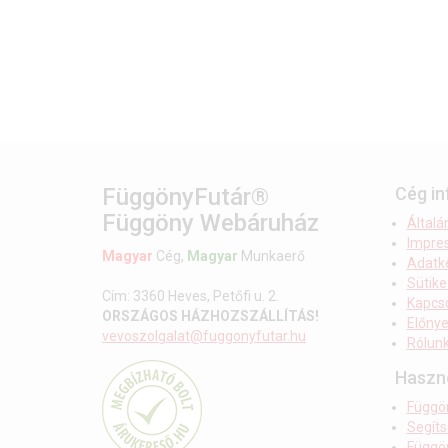
FüggönyFutár®
Cég i
Függöny Webáruház
Általá
Impre
Magyar
Cég,
Magyar
Munkaerő
Adatke
Sütike
Cím: 3360 Heves, Petőfi u. 2.
Kapcso
ORSZÁGOS HÁZHOZSZÁLLÍTÁS!
Előnye
vevoszolgalat@fuggonyfutar.hu
Rólun
Haszn
Függö
Segít
Függö