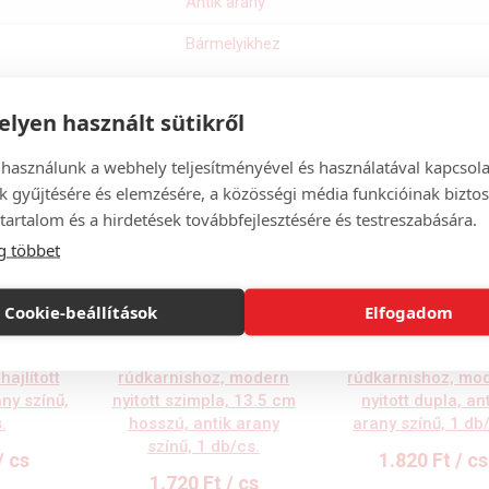
Antik arany
Bármelyikhez
lyen használt sütikről
 használunk a webhely teljesítményével és használatával kapcsol
k gyűjtésére és elemzésére, a közösségi média funkcióinak biztos
tartalom és a hirdetések továbbfejlesztésére és testreszabására.
g többet
Cookie-beállítások
Elfogadom
m-es
Tartó 16mm-es
Tartó 16mm-e
hajlított
rúdkarnishoz, modern
rúdkarnishoz, mo
any színű,
nyitott szimpla, 13.5 cm
nyitott dupla, an
.
hosszú, antik arany
arany színű, 1 db
színű, 1 db/cs.
/ cs
1.820
Ft
/ cs
1.720
Ft
/ cs