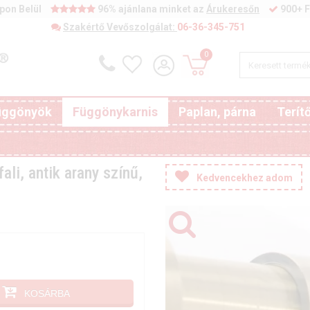
pon Belül
96% ajánlana minket az
Árukeresőn
900+ F
Szakértő Vevőszolgálat:
06-36-345-751
0
függönyök
Függönykarnis
Paplan, párna
Terít
li, antik arany színű,
Kedvencekhez adom
KOSÁRBA