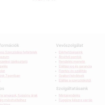
nformációk
Vevőszolgálat
nos Szerződési feltételek
Elérhetőségeink
sszum
Átvételi pontok
zelési tájékoztató
Rendelés menete
zelés
Elállási jog és garancia
lat
Fizetés és szállítás
ink 7 pontban
Gyakori kérdések
k
Elállás a szerződéstől
os
Szolgáltatásaink
ny anyagok, függöny árak
Mintarendelés
ség méretvételhez
Függöny készre varrás
ny blog