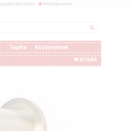
üggöny Készleten
Méretgarancia
ő
Tapéta
Közületeknek
KOSÁR