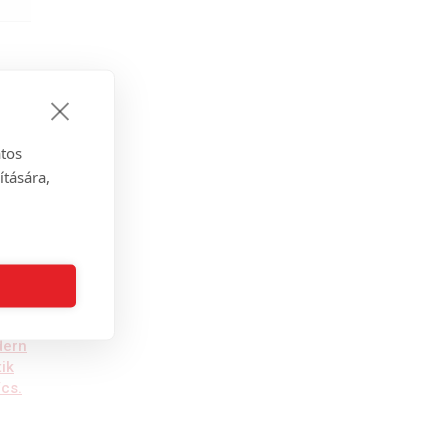
atos
ítására,
s
Tartó 16mm-es
Tartó 16mm-es
dern
rúdkarnishoz, modern
rúdkarnishoz, modern
tik
zárt szimpla, antik
zárt dupla, antik arany
/cs.
arany színű, 1 db/cs.
színű, 1 db/cs.
1.550
Ft
/ cs
1.240
Ft
/ cs