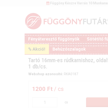
Függöny Készre Varrás 10 Munkana
Fényáteresztő függönyök
Sötétítő 
% Akció!
Behúzószalagok
Tartó 16mm-es rúdkarnishoz, oldalfa
1 db/cs.
Webshop azonosító:
RKA0187
1200 Ft
/ cs
cs