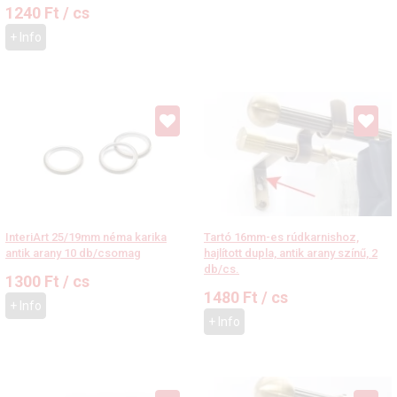
1240
Ft
/ cs
+ Info
InteriArt 25/19mm néma karika
Tartó 16mm-es rúdkarnishoz,
antik arany 10 db/csomag
hajlított dupla, antik arany színű, 2
db/cs.
1300
Ft
/ cs
1480
Ft
/ cs
+ Info
+ Info