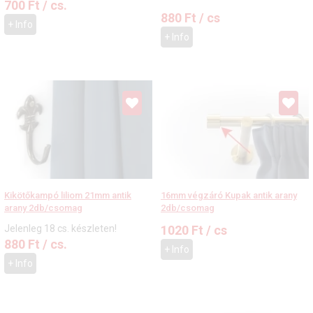
700
Ft
/ cs.
880
Ft
/ cs
+ Info
+ Info
16mm végzáró Kupak antik arany
Kikötőkampó liliom 21mm antik
2db/csomag
arany 2db/csomag
1020
Ft
/ cs
Jelenleg 18 cs. készleten!
880
Ft
/ cs.
+ Info
+ Info