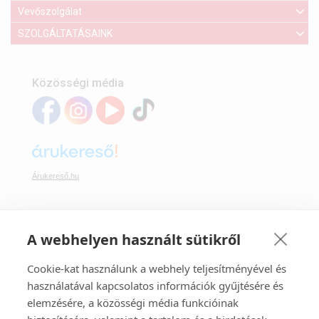
Vevőszolgálat
SZOLGÁLTATÁSAINK
Közösségi média
Árukereső.hu
A webhelyen használt sütikről
Webáruházunkban bankkártyával is fizethet:
Cookie-kat használunk a webhely teljesítményével és
használatával kapcsolatos információk gyűjtésére és
elemzésére, a közösségi média funkcióinak