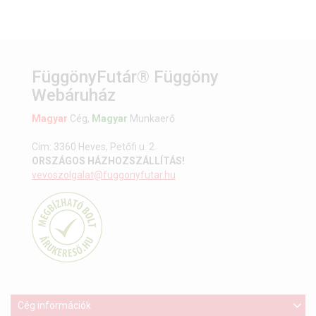
FüggönyFutár® Függöny
Webáruház
Magyar
Cég,
Magyar
Munkaerő
Cím: 3360 Heves, Petőfi u. 2.
ORSZÁGOS HÁZHOZSZÁLLÍTÁS!
vevoszolgalat@fuggonyfutar.hu
Cég információk