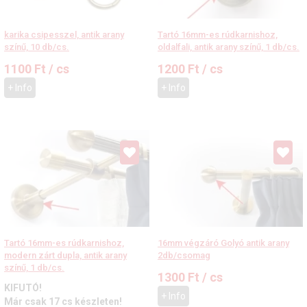
karika csipesszel, antik arany
Tartó 16mm-es rúdkarnishoz,
színű, 10 db/cs.
oldalfali, antik arany színű, 1 db/cs.
1100
Ft
/ cs
1200
Ft
/ cs
+ Info
+ Info
Tartó 16mm-es rúdkarnishoz,
16mm végzáró Golyó antik arany
modern zárt dupla, antik arany
2db/csomag
színű, 1 db/cs.
1300
Ft
/ cs
KIFUTÓ!
+ Info
Már csak 17 cs készleten!