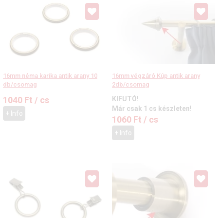
16mm néma karika antik arany 10
16mm végzáró Kúp antik arany
db/csomag
2db/csomag
1040
Ft
/ cs
KIFUTÓ!
Már csak 1 cs készleten!
+ Info
1060
Ft
/ cs
+ Info