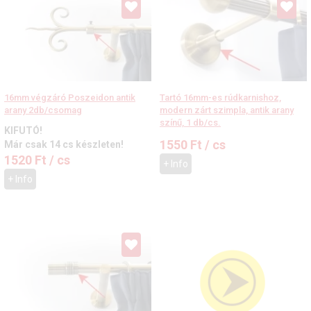
16mm végzáró Poszeidon antik
Tartó 16mm-es rúdkarnishoz,
arany 2db/csomag
modern zárt szimpla, antik arany
színű, 1 db/cs.
KIFUTÓ!
1550
Ft
/ cs
Már csak 14 cs készleten!
1520
Ft
/ cs
+ Info
+ Info