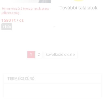
16mm végzáró Henger antik arany
2db/csomag
1580
Ft
/ cs
+ Info
1
2
következő oldal »
TERMÉKSZŰRŐ