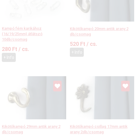
Kampó fém karikához
Kikötőkampó 20mm antik arany 2
(16/19/25mm) átlátszó
db/csomag
10db/csomag
520
Ft
/ cs.
280
Ft
/ cs.
+ Info
+ Info
Kikötőkampó 29mm antik arany 2
Kikötőkampó csillag 17mm antik
db/csomag
arany 2db/csomag