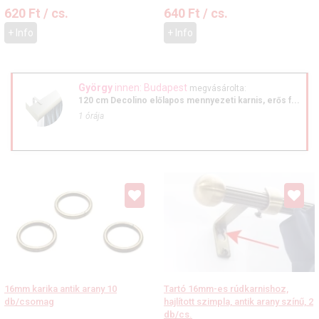
620
Ft
/ cs.
640
Ft
/ cs.
+ Info
+ Info
György
innen: Budapest
megvásárolta:
120 cm Decolino előlapos mennyezeti karnis, erős f...
1 órája
16mm karika antik arany 10
Tartó 16mm-es rúdkarnishoz,
db/csomag
hajlított szimpla, antik arany színű, 2
db/cs.