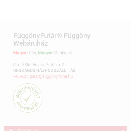
FüggönyFutár® Függöny
Webáruház
Magyar
Cég,
Magyar
Munkaerő
Cím: 3360 Heves, Petőfi u. 2.
ORSZÁGOS HÁZHOZSZÁLLÍTÁS!
vevoszolgalat@fuggonyfutar.hu
Cég információk