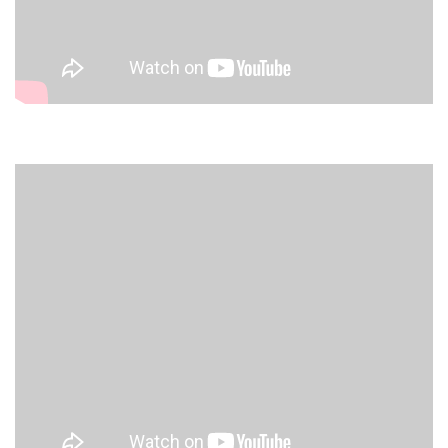
Ebből az anyagból bármekkora belmagasságú helyiségbe lehet
függönyt varrni. Amennyiben a függöny igényelt magassága nem
haladja meg a 130 cm-t, akkor a karnisszélesség és a választott
ráncsűrűség (anyagbőség) határozza meg a függöny árát,
ellenkező esetben a szövetből annyiszor szabjuk ki az igényelt
magasságot, ahányszor azt a karnisszélesség megkívánja, majd
ezeket az anyagdarabokat varrással egybe kell toldani. Ez a
varrás nem látszik, mert a ráncolásban el lehet bújtatni, így a
függöny esztétikus, egységes képet ad.