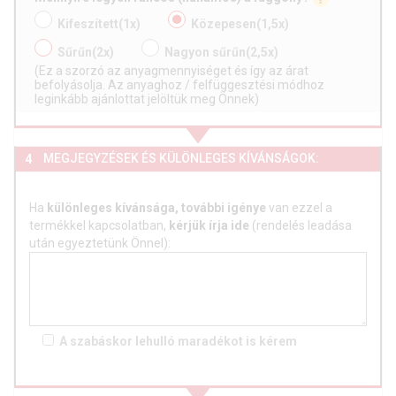
Kifeszített
(1x)
Közepesen
(1,5x)
Sűrűn
(2x)
Nagyon sűrűn
(2,5x)
(Ez a szorzó az anyagmennyiséget és így az árat
befolyásolja. Az anyaghoz / felfüggesztési módhoz
leginkább ajánlottat jelöltük meg Önnek)
MEGJEGYZÉSEK ÉS KÜLÖNLEGES KÍVÁNSÁGOK:
4
Ha
különleges kívánsága, további igénye
van ezzel a
termékkel kapcsolatban,
kérjük írja ide
(rendelés leadása
után egyeztetünk Önnel):
A szabáskor lehulló
maradékot is
kérem