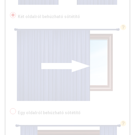
Két oldalról behúzható sötétítő
Egy oldalról behúzható sötétítő