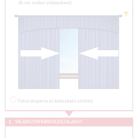
45 cm széles oldalanként)
Felső drapéria és behúzható sötétítő
VÁLASSZON RÁNCOLÓSZALAGOT:
3