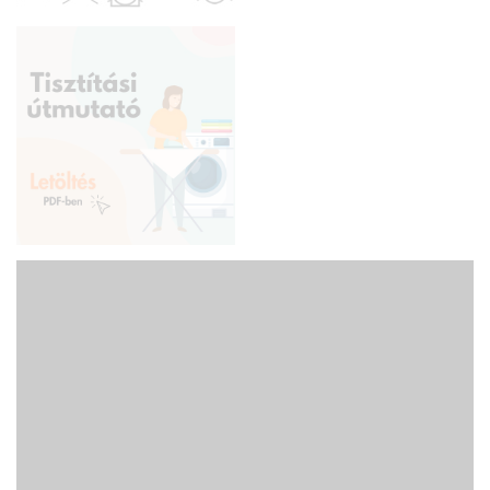
kiemeli a helyiség hangulatát. Ideális választás, ha olyan textilt
keresünk, amely rugalmasan alkalmazkodik a meglévő
bútorokhoz és kiegészítőkhöz.
Az otthon melegsége és kényelme
Az
ősz típusú textíliák
a bekuckózós, meleg, hívogató hangulat
megteremtésének mesterei. Színviláguk gazdag és földközeli: a
rozsdabarna, a mustársárga, a terrakotta, a mélyzöld és a bézs
árnyalatai jellemzik. Tökéletes választás a barátságos,
gondoskodó személyiségeknek. Anyaga diszkréten simul bele a
térbe, miközben kiemeli a helyiség hangulatát. Ideális választás,
ha olyan textilt keresünk, amely rugalmasan alkalmazkodik a
meglévő bútorokhoz és kiegészítőkhöz.
Anyaga: vászon
Ezek a függönyök többnyire kevert pamut/poliészter szálból
készülnek, könnyűek, kissé érdes tapintásúak, közepesen
sötétítenek és így inkább dekorációs célokra alkalmazhatók. 30
fokon mosható, kíméletes vasalást igényelhet.
140 cm-es, "forgatható" anyag