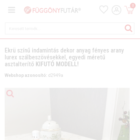
0
Ekrü színű indamintás dekor anyag fényes arany
lurex szálbeszövésekkel, egyedi méretű
asztalterítő
KIFUTÓ MODELL!
Webshop azonosító:
d2949a