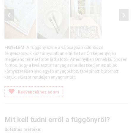
❮
❯
FIGYELEM!
A függöny színe a valóságban különböző
fényviszonyok közt árnyalatban eltérhet az Ön képernyőjén
megjelenő termékfotón láthatótól. Amennyiben Önnek különösen
fontos, hogy a kiválasztott anyag színe illeszkedjen az ablak
környezetében lévő egyéb anyagokhoz, tapétához, bútorhoz,
kérjük, először rendeljen anyagmintát.
Kedvencekhez adom
Mit kell tudni erről a függönyről?
Sötétítés mértéke: