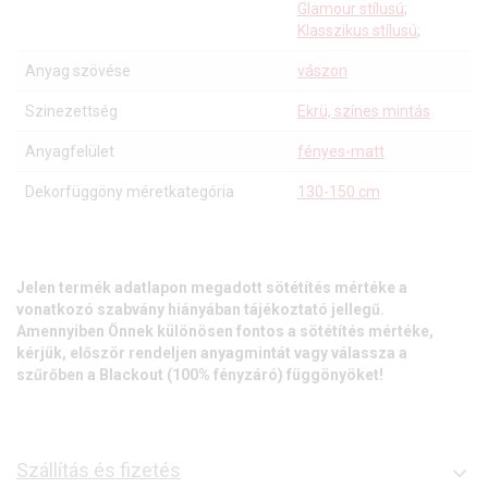
Glamour stílusú
;
Klasszikus stílusú
;
Anyag szövése
vászon
Szinezettség
Ekrü, színes mintás
Anyagfelület
fényes-matt
Dekorfüggöny méretkategória
130-150 cm
Jelen termék adatlapon megadott sötétítés mértéke a
vonatkozó szabvány hiányában tájékoztató jellegű.
Amennyiben Önnek különösen fontos a sötétítés mértéke,
kérjük, először rendeljen anyagmintát vagy válassza a
szűrőben a Blackout (100% fényzáró) függönyöket!
Szállítás és fizetés