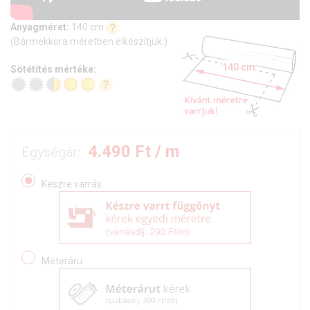
Anyagméret:
140 cm
(Bármekkora méretben elkészítjük.)
140 cm
Sötétítés mértéke:
4.490
Ft / m
Egységár:
Készre varrás
Méteráru