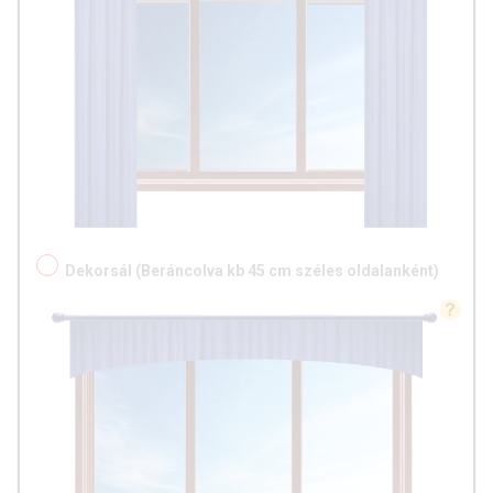
Dekorsál (Beráncolva kb 45 cm széles oldalanként)