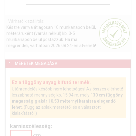
Várható kiszállítás:
Készre varrva átlagosan 10 munkanapon belül,
méteráruként (varrás nélkül) kb. 3-5
munkanapon belül postázzuk. Ha ma
megrendeli, várhatóan 2026.08.24-én átveheti!
MÉRETEK MEGADÁSA:
1
Ez a függöny anyag kifutó termék.
Utánrendelés később nem lehetséges! Az összes elérhető
leszabható mennyiség kb. 15.94 m, mely
130 cm függöny
magasságig akár 10.53 méternyi karnisra elegendő
lehet
. (Függ az ablak méretétől és a választott
kialakítástól.)
karnisszélesség:
cm