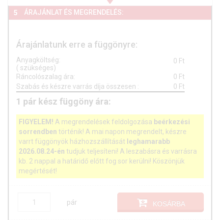
ÁRAJÁNLAT ÉS MEGRENDELÉS:
5
Árajánlatunk erre a függönyre:
Anyagköltség:
0
Ft
(
szükséges)
Ráncolószalag ára:
0
Ft
Szabás és készre varrás díja összesen
:
0
Ft
1
pár
kész függöny ára:
FIGYELEM!
A megrendelések feldolgozása
beérkezési
sorrendben
történik! A mai napon megrendelt, készre
varrt függönyök házhozszállítását
leghamarabb
2026.08.24-én
tudjuk teljesíteni! A leszabásra és varrásra
kb. 2 nappal a határidő előtt fog sor kerülni! Köszönjük
megértését!
pár
KOSÁRBA