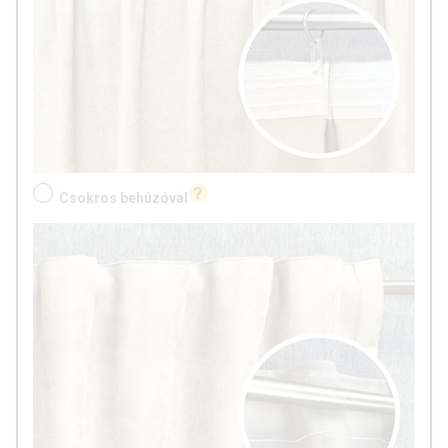
Csokros behúzóval