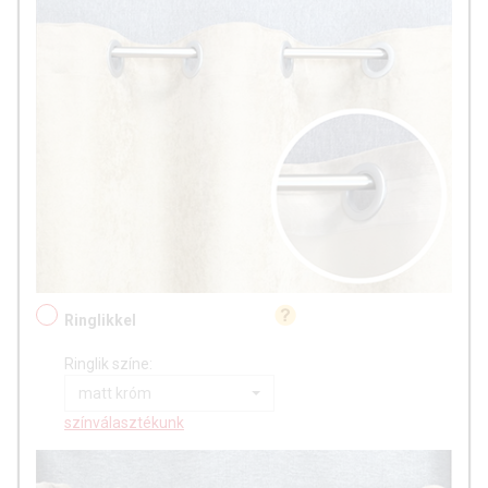
Ringlikkel
Ringlik színe:
matt króm
színválasztékunk