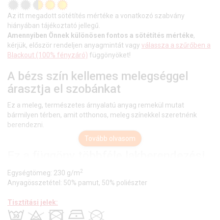
Az itt megadott sötétítés mértéke a vonatkozó szabvány
hiányában tájékoztató jellegű.
Amennyiben Önnek különösen fontos a sötétítés mértéke
,
kérjük, először rendeljen anyagmintát vagy
válassza a szűrőben a
Blackout (100% fényzáró)
függönyöket!
A bézs szín kellemes melegséggel
árasztja el szobánkat
Ez a meleg, természetes árnyalatú anyag remekül mutat
bármilyen térben, amit otthonos, meleg színekkel szeretnénk
berendezni.
Tovább olvasom
Ez a függöny többféle lakberendezési
stílushoz is jól illeszthető
2
Egységtömeg: 230 g/m
Anyagösszetétel: 50% pamut, 50% poliészter
Ez a függöny több lakberendezési irányzathoz is tökéletesen
illeszkedik – legyen szó a glamour luxusáról, a klasszikus
Tisztítási jelek:
eleganciáról, a vintage nosztalgiáról vagy a skandináv
egyszerűségről. Anyaga diszkréten simul bele a térbe, miközben