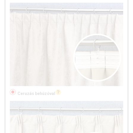
Ceruzás behúzóval