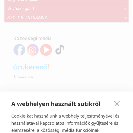
Vevőszolgálat
SZOLGÁLTATÁSAINK
Közösségi média
Árukereső.hu
A webhelyen használt sütikről
Webáruházunkban bankkártyával is fizethet:
Cookie-kat használunk a webhely teljesítményével és
használatával kapcsolatos információk gyűjtésére és
elemzésére, a közösségi média funkcióinak