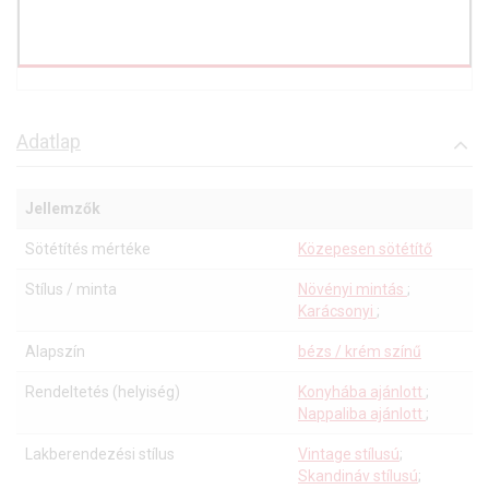
Adatlap
Jellemzők
Sötétítés mértéke
Közepesen sötétítő
Stílus / minta
Növényi mintás
;
Karácsonyi
;
Alapszín
bézs / krém színű
Rendeltetés (helyiség)
Konyhába ajánlott
;
Nappaliba ajánlott
;
Lakberendezési stílus
Vintage stílusú
;
Skandináv stílusú
;