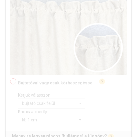
Bújtatóval vagy csak körbeszegéssel
Kérjük válasszon:
bújtató csak felül
Karnis átmérője:
kb 1 cm
Mennyire legyen ráncos (hullámos) a függöny?