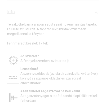
Info
Terrakotta/barna alapon ezüst színű növényi mintás tapéta.
Felülete strukturált. A tapétán lévő minták ezüstösen
megcsillannak a fényben.
Fennmaradt készlet: 17 tek.
Jó színtartó
A fénnyel szembeni színtartás jó.
Lemosható
A szennyeződések (az olajok zsírok stb. kivételével)
könnyű szappanos oldattal és szivaccsal
eltávolíthatók.
A falfelületet ragasztóval be kell kenni.
A ragasztóanyagot a tapétázandó alapfelületre kell
felhordani.