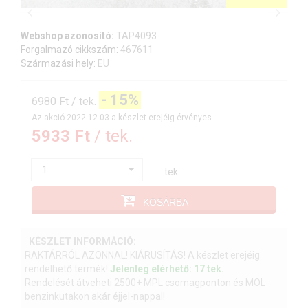
Webshop azonosító:
TAP4093
Forgalmazó cikkszám:
467611
Származási hely:
EU
-
15%
6980 Ft
/ tek.
Az akció 2022-12-03 a készlet erejéig érvényes.
5933 Ft
/ tek.
1
tek.
KOSÁRBA
KÉSZLET INFORMÁCIÓ:
RAKTÁRRÓL AZONNAL! KIÁRUSÍTÁS! A készlet erejéig
rendelhető termék!
Jelenleg elérhető: 17 tek.
.
Rendelését átveheti 2500+ MPL csomagponton és MOL
benzinkutakon akár éjjel-nappal!