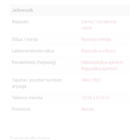
Jellemzők
Alapszín
barna / terrakotta
színű
Stílus / minta
Növényi mintás
Lakberendezési stílus
Klasszikus stílusú
Rendeltetés (helyiség)
Hálószobába ajánlott
;
Nappaliba ajánlott
;
Tapéta / poszter hordozó
Vlies (flíz)
anyaga
Tekercs mérete
10.05 x 0.53 m
Promóció
Akciós
Tapétakalkulátor