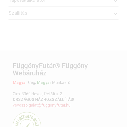
Szállítás
FüggönyFutár® Függöny
Webáruház
Magyar
Cég,
Magyar
Munkaerő
Cím: 3360 Heves, Petőfi u. 2.
ORSZÁGOS HÁZHOZSZÁLLÍTÁS!
vevoszolgalat@fuggonyfutar.hu