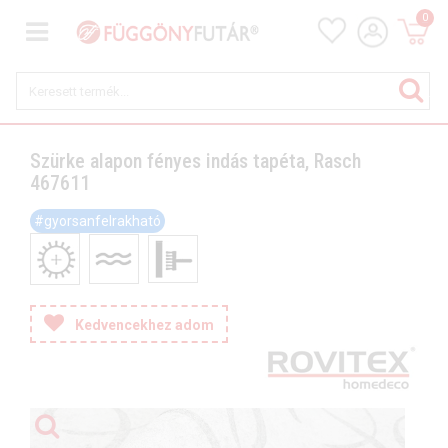
0
Szürke alapon fényes indás tapéta, Rasch
467611
#gyorsanfelrakható
Kedvencekhez adom