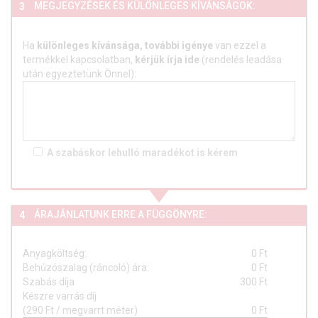
MEGJEGYZÉSEK ÉS KÜLÖNLEGES KÍVÁNSÁGOK:
3
Ha
különleges kívánsága, további igénye
van ezzel a
termékkel kapcsolatban,
kérjük írja ide
(rendelés leadása
után egyeztetünk Önnel):
A szabáskor lehulló
maradékot is
kérem
ÁRAJÁNLATUNK ERRE A FÜGGÖNYRE:
4
Anyagköltség:
0
Ft
Behúzószalag (ráncoló) ára:
0
Ft
Szabás díja
300 Ft
Készre varrás díj
(290 Ft / megvarrt méter)
0
Ft