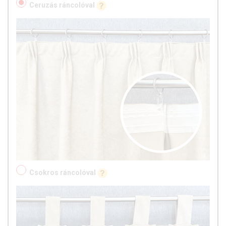
Ceruzás ráncolóval
Csokros ráncolóval