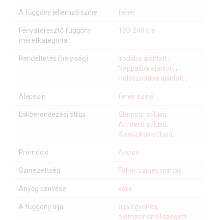
A függöny jellemző színe
fehér
Fényáteresztő függöny
190-240 cm
méretkategória
Rendeltetés (helyiség)
Irodába ajánlott
;
Nappaliba ajánlott
;
Hálószobába ajánlott
;
Alapszín
fehér színű
Lakberendezési stílus
Glamour stílusú
;
Art deco stílusú
;
Klasszikus stílusú
;
Promóció
Akciós
Szinezettség
Fehér, színes mintás
Anyag szövése
voile
A függöny alja
alja egyenes,
ólomzsinórral szegett