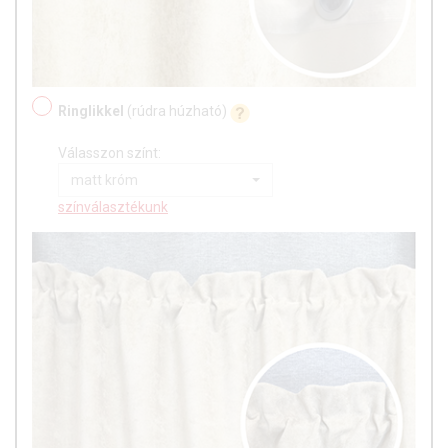
Ringlikkel
(rúdra húzható)
Válasszon színt:
matt króm
színválasztékunk