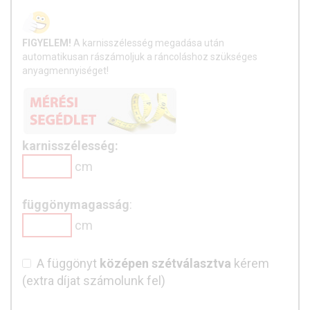
FIGYELEM!
A karnisszélesség megadása után
automatikusan rászámoljuk a ráncoláshoz szükséges
anyagmennyiséget!
karnisszélesség:
cm
függönymagasság
:
cm
A függönyt
középen szétválasztva
kérem
(extra díjat számolunk fel)