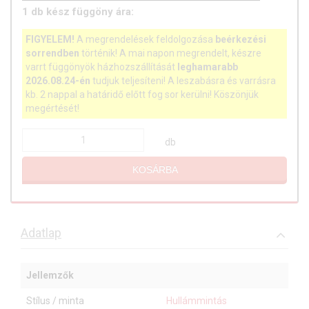
1
db
kész függöny ára:
FIGYELEM!
A megrendelések feldolgozása
beérkezési
sorrendben
történik! A mai napon megrendelt, készre
varrt függönyök házhozszállítását
leghamarabb
2026.08.24-én
tudjuk teljesíteni! A leszabásra és varrásra
kb. 2 nappal a határidő előtt fog sor kerülni! Köszönjük
megértését!
db
KOSÁRBA
Adatlap
Jellemzők
Stílus / minta
Hullámmintás