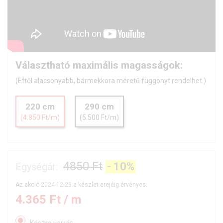
Választható maximális magasságok:
(Ettől alacsonyabb, bármekkora méretű függönyt rendelhet.)
220 cm
290 cm
(4.850 Ft/m)
(5.500 Ft/m)
4850 Ft
-
10
%
Egységár:
Az akció 2024-12-29 a készlet erejéig érvényes.
4.365
Ft / m
Készre varrás