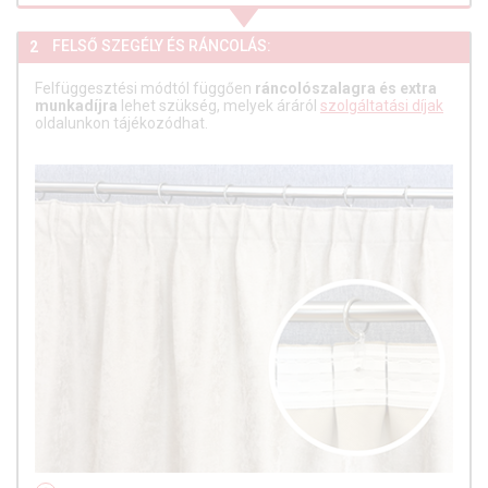
FELSŐ SZEGÉLY ÉS RÁNCOLÁS:
2
Felfüggesztési módtól függően
ráncolószalagra és extra
munkadíjra
lehet szükség, melyek áráról
szolgáltatási díjak
oldalunkon tájékozódhat.