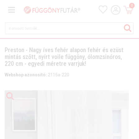
0
Preston - Nagy íves fehér alapon fehér és ezüst
mintás szőtt, nyírt voile függöny, ólomzsinóros,
220 cm - egyedi méretre varrjuk!
Webshop azonosító:
2115a-220