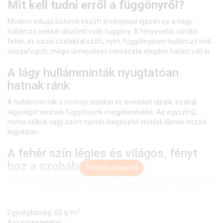
Mit kell tudni erről a függönyről?
Modern stílusú bútorok között érvényesül igazán ez a nagy,
hullámzó ívekkel díszített voile függöny. A fényesebb, sűrűbb
fehér, és ezüst szálakkal szőtt, nyírt, függőlegesen hullámzó ívek
visszafogott, mégis ünnepélyes mintázata elegáns hatást vált ki.
A lágy hullámminták nyugtatóan
hatnak ránk
A hullámminták a növényi indákat és leveleket idézik, ezáltal
lágyságot visznek függönyünk megjelenésébe. Az egyszínű,
minta nélküli vagy szórt mintás kiegészítő textilek illenek hozzá
legjobban.
A fehér szín légies és világos, fényt
hoz a szobába
Tovább olvasom
A fehér a világosság és a tisztaság színe, egész nap érezhetjük a
friss tavaszi szellő simogatását, ha egy szép fehér függöny díszíti
az ablakunkat.
2
Egységtömeg: 60 g/m
A fehér színű fényáteresztő függönyöket bármilyen színű sötétítő
Anyagösszetétel: