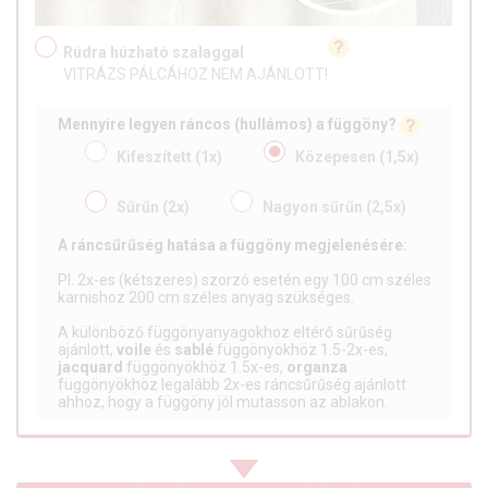
Rúdra húzható szalaggal
VITRÁZS PÁLCÁHOZ NEM AJÁNLOTT!
Mennyire legyen ráncos (hullámos) a függöny?
Kifeszített
(1x)
Közepesen
(1,5x)
Sűrűn
(2x)
Nagyon sűrűn
(2,5x)
A ráncsűrűség hatása a függöny megjelenésére:
Pl. 2x-es (kétszeres) szorzó esetén egy 100 cm széles
karnishoz 200 cm széles anyag szükséges.
A különböző függönyanyagokhoz eltérő sűrűség
ajánlott,
voile
és
sablé
függönyökhöz 1.5-2x-es,
jacquard
függönyökhöz 1.5x-es,
organza
függönyökhöz legalább 2x-es ráncsűrűség ajánlott
ahhoz, hogy a függöny jól mutasson az ablakon.