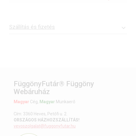
Szállítás és fizetés
FüggönyFutár® Függöny
Webáruház
Magyar
Cég,
Magyar
Munkaerő
Cím: 3360 Heves, Petőfi u. 2.
ORSZÁGOS HÁZHOZSZÁLLÍTÁS!
vevoszolgalat@fuggonyfutar.hu