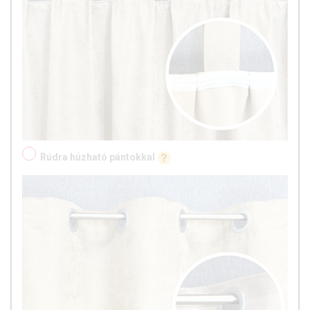
Rúdra húzható pántokkal