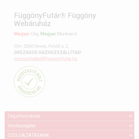
FüggönyFutár® Függöny
Webáruház
Magyar
Cég,
Magyar
Munkaerő
Cím: 3360 Heves, Petőfi u. 2.
ORSZÁGOS HÁZHOZSZÁLLÍTÁS!
vevoszolgalat@fuggonyfutar.hu
Cég információk
Vevőszolgálat
SZOLGÁLTATÁSAINK