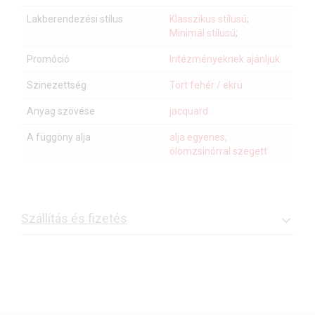
Lakberendezési stílus
Klasszikus stílusú
;
Minimál stílusú
;
Promóció
Intézményeknek ajánljuk
Szinezettség
Tört fehér / ekrü
Anyag szövése
jacquard
A függöny alja
alja egyenes,
ólomzsinórral szegett
Szállítás és fizetés