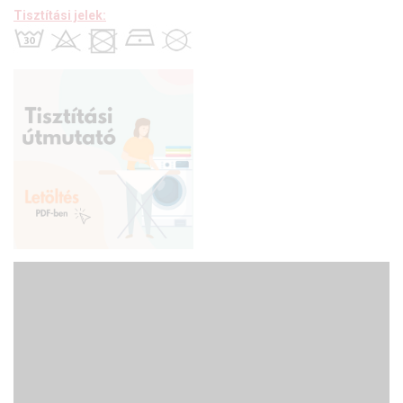
Tisztítási jelek:
Ez a függöny többféle lakberendezési
stílushoz is jól illeszthető
Ez a függöny több lakberendezési irányzathoz is tökéletesen
illeszkedik – legyen szó a minimál letisztultságról vagy a
klasszikus eleganciáról. Anyaga diszkréten simul bele a térbe,
miközben kiemeli a helyiség hangulatát. Ideális választás, ha olyan
textilt keresünk, amely rugalmasan alkalmazkodik a meglévő
bútorokhoz és kiegészítőkhöz.
Az otthon melegsége és kényelme
Az
ősz típusú textíliák
a bekuckózós, meleg, hívogató hangulat
megteremtésének mesterei. Színviláguk gazdag és földközeli: a
rozsdabarna, a mustársárga, a terrakotta, a mélyzöld és a bézs
árnyalatai jellemzik. Tökéletes választás a barátságos,
gondoskodó személyiségeknek. Anyaga diszkréten simul bele a
térbe, miközben kiemeli a helyiség hangulatát. Ideális választás,
ha olyan textilt keresünk, amely rugalmasan alkalmazkodik a
meglévő bútorokhoz és kiegészítőkhöz.