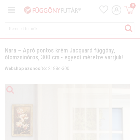
0
Nara – Apró pontos krém Jacquard függöny,
ólomzsinóros, 300 cm - egyedi méretre varrjuk!
Webshop azonosító:
2188c-300