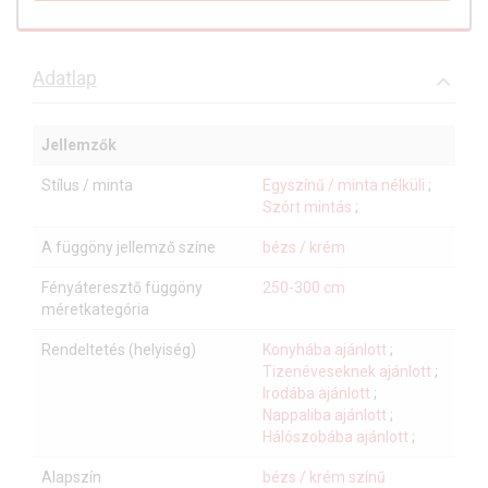
Adatlap
Jellemzők
Stílus / minta
Egyszínű / minta nélküli
;
Szórt mintás
;
A függöny jellemző színe
bézs / krém
Fényáteresztő függöny
250-300 cm
méretkategória
Rendeltetés (helyiség)
Konyhába ajánlott
;
Tizenéveseknek ajánlott
;
Irodába ajánlott
;
Nappaliba ajánlott
;
Hálószobába ajánlott
;
Alapszín
bézs / krém színű