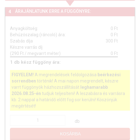
ÁRAJÁNLATUNK ERRE A FÜGGÖNYRE:
4
Anyagköltség:
0
Ft
Behúzószalag (ráncoló) ára:
0
Ft
Szabás díja
300 Ft
Készre varrás díj
(290 Ft / megvarrt méter)
0
Ft
1
db
kész függöny ára:
FIGYELEM!
A megrendelések feldolgozása
beérkezési
sorrendben
történik! A mai napon megrendelt, készre
varrt függönyök házhozszállítását
leghamarabb
2026.08.25-én
tudjuk teljesíteni! A leszabásra és varrásra
kb. 2 nappal a határidő előtt fog sor kerülni! Köszönjük
megértését!
db
KOSÁRBA