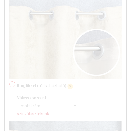
Ringlikkel
(rúdra húzható)
Válasszon színt:
matt króm
színválasztékunk