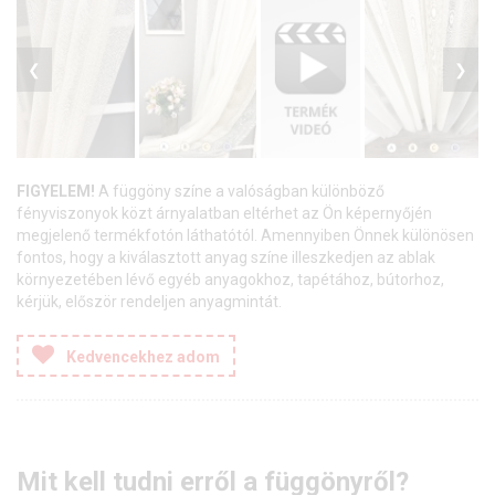
❮
❯
FIGYELEM!
A függöny színe a valóságban különböző
fényviszonyok közt árnyalatban eltérhet az Ön képernyőjén
megjelenő termékfotón láthatótól. Amennyiben Önnek különösen
fontos, hogy a kiválasztott anyag színe illeszkedjen az ablak
környezetében lévő egyéb anyagokhoz, tapétához, bútorhoz,
kérjük, először rendeljen anyagmintát.
Kedvencekhez adom
Mit kell tudni erről a függönyről?