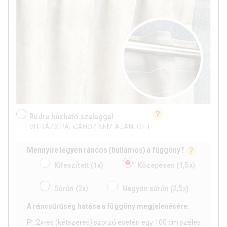
Rúdra húzható szalaggal
VITRÁZS PÁLCÁHOZ NEM AJÁNLOTT!
Mennyire legyen ráncos (hullámos) a függöny?
Kifeszített
(1x)
Közepesen
(1,5x)
Sűrűn
(2x)
Nagyon sűrűn
(2,5x)
A ráncsűrűség hatása a függöny megjelenésére:
Pl. 2x-es (kétszeres) szorzó esetén egy 100 cm széles