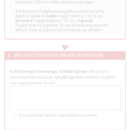
karnishoz 200 cm széles anyag szükséges.
A különböző függönyanyagokhoz eltérő sűrűség
ajánlott,
voile
és
sablé
függönyökhöz 1.5-2x-es,
jacquard
függönyökhöz 1.5x-es,
organza
függönyökhöz legalább 2x-es ráncsűrűség ajánlott
ahhoz, hogy a függöny jól mutasson az ablakon.
MEGJEGYZÉSEK ÉS KÜLÖNLEGES KÍVÁNSÁGOK:
3
Ha
különleges kívánsága, további igénye
van ezzel a
termékkel kapcsolatban,
kérjük írja ide
(rendelés leadása
után egyeztetünk Önnel):
A szabáskor lehulló
maradékot is
kérem