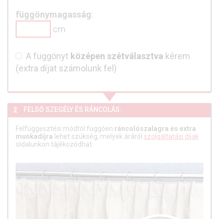
függönymagasság
:
cm
A függönyt
középen szétválasztva
kérem
(extra díjat számolunk fel)
FELSŐ SZEGÉLY ÉS RÁNCOLÁS:
2
Felfüggesztési módtól függően
ráncolószalagra és extra
munkadíjra
lehet szükség, melyek áráról
szolgáltatási díjak
oldalunkon tájékozódhat.