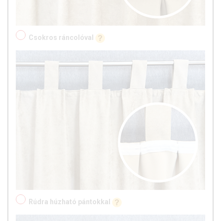
Csokros ráncolóval
Rúdra húzható pántokkal