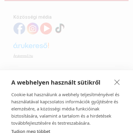
Közösségi média
Árukereső.hu
A webhelyen használt sütikről
Webáruházunkban bankkártyával is fizethet:
Cookie-kat használunk a webhely teljesítményével és
használatával kapcsolatos információk gyűjtésére és
elemzésére, a közösségi média funkcióinak
biztosítására, valamint a tartalom és a hirdetések
továbbfejlesztésére és testreszabására.
Tudjon meg többet