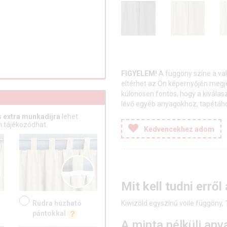
FIGYELEM!
A függöny színe a va
eltérhet az Ön képernyőjén meg
különösen fontos, hogy a kiválas
lévő egyéb anyagokhoz, tapétához
 extra munkadíjra
lehet
 tájékozódhat.
Kedvencekhez adom
Mit kell tudni erről
Kiwizöld egyszínű voile függöny
Rúdra húzható
pántokkal
A minta nélküli any