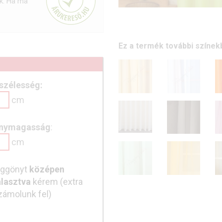
uk. Ha ma
❮
Ez a termék további színekb
szélesség:
cm
nymagasság
:
cm
üggönyt
középen
lasztva
kérem (extra
számolunk fel)