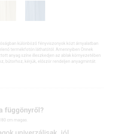
lóságban különböző fényviszonyok közt árnyalatban
jelenő termékfotón láthatótól. Amennyiben Önnek
ztott anyag színe illeszkedjen az ablak környezetében
, bútorhoz, kérjük, először rendeljen anyagmintát.
 a függönyről?
, 180 cm magas.
agok univerzálisak, jól