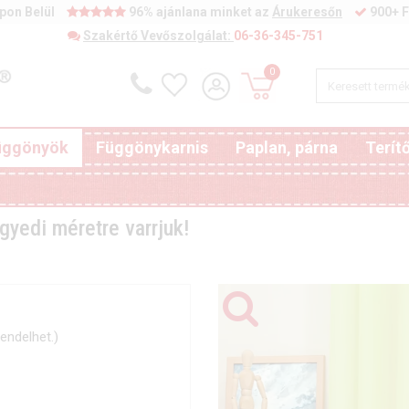
pon Belül
96% ajánlana minket az
Árukeresőn
900+ F
Szakértő Vevőszolgálat:
06-36-345-751
0
függönyök
Függönykarnis
Paplan, párna
Terít
gyedi méretre varrjuk!
endelhet.)