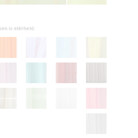
❯
en is elérhető: