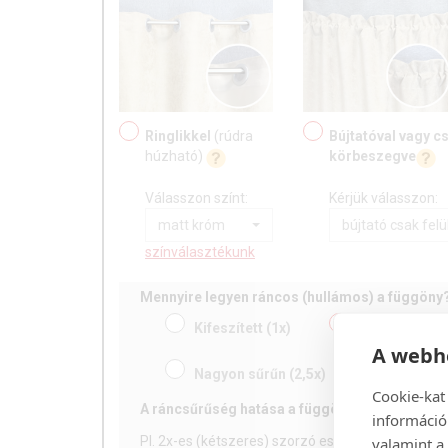
Ringlikkel
(rúdra
Bújtatóval vagy c
húzható)
körbeszegve
Válasszon színt:
Kérjük válasszon:
matt króm
bújtató csak felü
színválasztékunk
Mennyire legyen ráncos (hullámos) a függöny
Kifeszített
(1x)
Közepesen
(1
A webhe
Nagyon sűrűn
(2,5x)
Cookie-kat
A ráncsűrűség hatása a függöny megjelenésér
információ
Pl. 2x-es (kétszeres) szorzó esetén egy 100 cm 
valamint a 