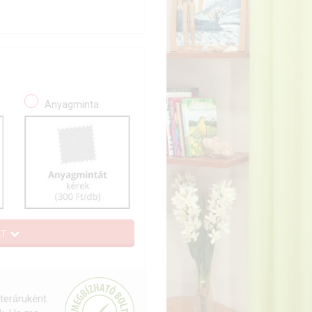
Anyagminta
ET
teráruként