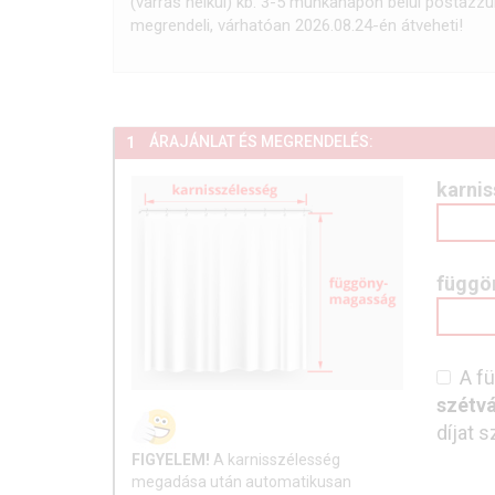
(varrás nélkül) kb. 3-5 munkanapon belül postázz
megrendeli, várhatóan 2026.08.24-én átveheti!
ÁRAJÁNLAT ÉS MEGRENDELÉS:
1
karnis
függö
A f
szétvá
díjat 
FIGYELEM!
A karnisszélesség
megadása után automatikusan