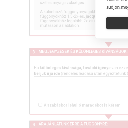
széles anyag szükséges.
Tudjon me
A különböző függönyanyagokhoz eltérő sűrűség 
függönyökhöz 1.5-2x-es,
jacquard
függönyökhöz
függönyökhöz legalább 2x-es ráncsűrűség ajánlot
mutasson az ablakon.
MEGJEGYZÉSEK ÉS KÜLÖNLEGES KÍVÁNSÁGOK:
3
Ha
különleges kívánsága, további igénye
van ezzel
kérjük írja ide
(rendelés leadása után egyeztetünk 
A szabáskor lehulló
maradékot is
kérem
ÁRAJÁNLATUNK ERRE A FÜGGÖNYRE:
4