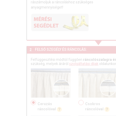
rászámoljuk a ráncoláshoz szükséges
anyagmennyiséget!
FELSŐ SZEGÉLY ÉS RÁNCOLÁS:
2
Felfüggesztési módtól függően
ráncolószalagra és
szükség, melyek áráról
szolgáltatási díjak
oldalunkon
Ceruzás
Csokros
ráncolóval
ráncolóval