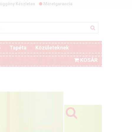
üggöny Készleten
Méretgarancia
ő
Tapéta
Közületeknek
KOSÁR