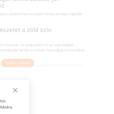
ez
ilyen színben harmonizáló mintás anyagot, tapétát
észetet a zöld szín
 természetet, az újrakezdést és az egészséget
harmonikusan tartani a szobát. Használjuk a konyhában
Tovább olvasom
nyökhöz általában a sötétbarna, zöld, bézs, ekrü és
önyök illenek legjobban.
le lakberendezési stílushoz is
r
 irányzathoz is tökéletesen illeszkedik – legyen szó a
atos
 mediterrán könnyedségről. Anyaga diszkréten simul
ítására,
elyiség hangulatát. Ideális választás, ha olyan textilt
almazkodik a meglévő bútorokhoz és kiegészítőkhöz.