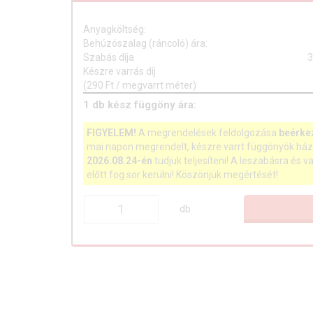
Anyagköltség:
Behúzószalag (ráncoló) ára:
Szabás díja
3
Készre varrás díj
(290 Ft / megvarrt méter)
1
db
kész függöny ára:
FIGYELEM!
A megrendelések feldolgozása
beérke
mai napon megrendelt, készre varrt függönyök ház
2026.08.24-én
tudjuk teljesíteni! A leszabásra és v
előtt fog sor kerülni! Köszönjük megértését!
db