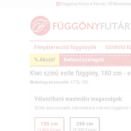
Függöny Készre Varrás 10 Munkana
Fényáteresztő függönyök
Sötétítő 
% Akció!
Behúzószalagok
Kiwi színű voile függöny, 180 cm - e
Webshop azonosító:
677b-180
Választható maximális magasságok:
(Ettől alacsonyabb, bármekkora méretű függönyt r
180 cm
290 cm
(1.800 Ft/m)
(2.300 Ft/m)