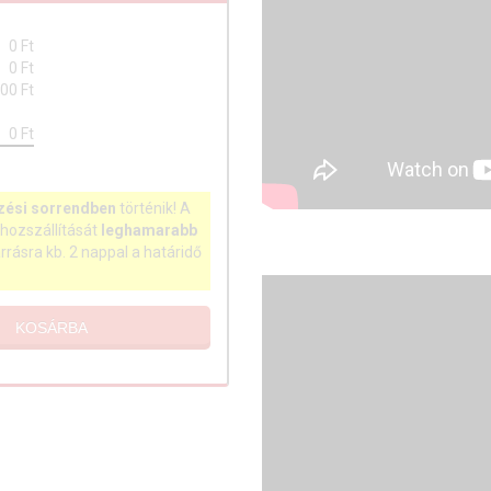
indokolatlan fellebbenést és az a
0
Ft
0
Ft
00 Ft
0
Ft
zési sorrendben
történik! A
hozszállítását
leghamarabb
arrásra kb. 2 nappal a határidő
KOSÁRBA