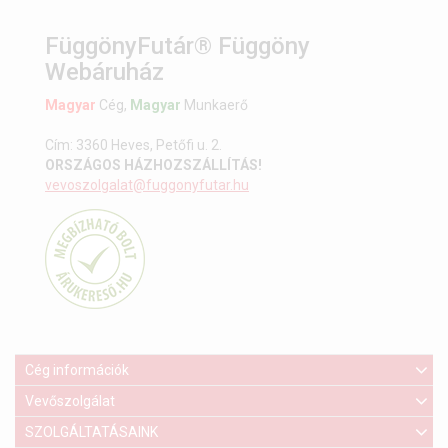
FüggönyFutár® Függöny
Webáruház
Magyar
Cég,
Magyar
Munkaerő
Cím: 3360 Heves, Petőfi u. 2.
ORSZÁGOS HÁZHOZSZÁLLÍTÁS!
vevoszolgalat@fuggonyfutar.hu
Cég információk
Vevőszolgálat
SZOLGÁLTATÁSAINK