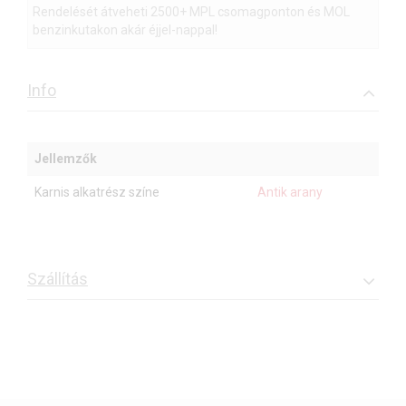
Rendelését átveheti 2500+ MPL csomagponton és MOL
benzinkutakon akár éjjel-nappal!
Info
Jellemzők
Karnis alkatrész színe
Antik arany
Szállítás