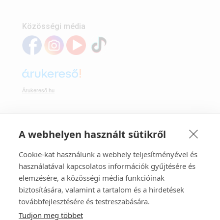
Közösségi média
Árukereső.hu
A webhelyen használt sütikről
Webáruházunkban bankkártyával is fizethet:
Cookie-kat használunk a webhely teljesítményével és
használatával kapcsolatos információk gyűjtésére és
elemzésére, a közösségi média funkcióinak
biztosítására, valamint a tartalom és a hirdetések
továbbfejlesztésére és testreszabására.
Tudjon meg többet