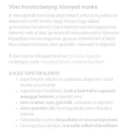
Vlies hordozóanyag: könnyed munka
A vlies tapéták hordozója papír helyett cellulóz és poliészter
alapú nem szőtt textília. Nagy előnye, hogy sokkal
gyorsabban felrakható, hisz a tapétát nem kell ragasztóval
bekenni, csak a falat, így azonnal használatra kész. Könnyen
kiigazítható és ha meguntuk, gyorsan eltávolítható a falról.
Nem szakad könnyen, nem gyűrődik, nedvesen is vágható!
A vlies tapéta felragasztásához
speciális ragasztó
szükséges, mely
megvásárolható webáruházunkból
.
A VLIES TAPÉTÁK ELŐNYEI:
papír helyett cellulóz és poliészter alapú nem szőtt
textília a hordozója
egyszerűen felrakható,
csak a falat kell a ragasztó
anyaggal bekenni
, a tapétát nem
nem szakad, nem gyűrődik
, nedvesen is vágható!
nincs puhulási idő
, ha megszárad, nem változik a
mérete
falburkolás közben
leszedhető és visszahelyezhető
.
ha megunta szárazon,
maradék nélkül eltávolítható