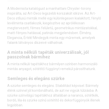
A Modernista katalógust a manhattani Chrysler-torony
inspirálta, az Art-Deco legszebb korszakát idézve. Az Art-
Deco stílusú minták mellé egy különlegesen kialakított, fénylő
levélminta csatlakozik, kiegészítve az aprólékosan
megtervezett, fémes felületű, geometrikus mintázatokkal,
matt-fényes hatással, patinás megjelenésben. Élmény,
Elegancia, Érték! Mindegyik minta egy műremek, amelyek
falaink látványos díszeivé válhatnak.
A minta nélküli tapéták univerzálisak, jól
passzolnak bármihez
A minta nélküli tapétákhoz bármilyen színben harmonizáló
mintás anyagot, sötétítő függönyt remekül párosíthatunk.
Semleges és elegáns szürke
A szürke semleges és elegáns. Stabilitást képvisel. Bármely
élénk színnel jól kombinálható, de azt ne vigyük túlzásba. A
szürke színvilágú tapétákhoz általában a narancs, sötétkék,
bordó, lila és szürke színű sötétítő és dekorfüggönyök illenek
legjobban.