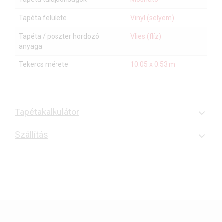
Tapéta felülete
Vinyl (selyem)
Tapéta / poszter hordozó
Vlies (flíz)
anyaga
Tekercs mérete
10.05 x 0.53 m
Tapétakalkulátor
Szállítás