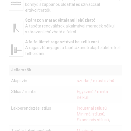
könnyű szappanos oldattal és szivaccsal
eltávolíthatók.
Szárazon maradéktalanul lehúzható
A tapéta renoválások alkalmával maradék nélkül
szárazon lehúzható a falról.
A falfelületet ragasztóval be kell kenni.
A ragasztóanyagot a tapétázandó alapfelületre kell
felhordani.
Jellemzők
Alapszín
szürke / ezüst színű
Stílus / minta
Egyszínű / minta
nélküli
Lakberendezési stílus
Industrial stílusú
;
Minimál stílusú
;
Skandináv stílusú
;
Tapéta tulajdonságok
Mosható