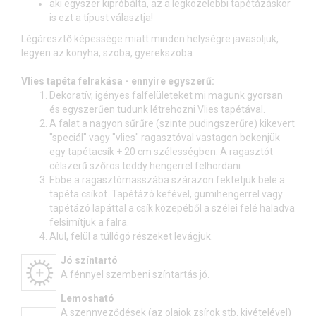
aki egyszer kipróbálta, az a legközelebbi tapétázáskor
is ezt a típust választja!
Légáresztő képessége miatt minden helységre javasoljuk,
legyen az konyha, szoba, gyerekszoba.
Vlies tapéta felrakása - ennyire egyszerű:
Dekoratív, igényes falfelületeket mi magunk gyorsan
és egyszerűen tudunk létrehozni Vlies tapétával.
A falat a nagyon sűrűre (szinte pudingszerűre) kikevert
"speciál" vagy "vlies" ragasztóval vastagon bekenjük
egy tapétacsík + 20 cm szélességben. A ragasztót
célszerű szőrös teddy hengerrel felhordani.
Ebbe a ragasztómasszába szárazon fektetjük bele a
tapéta csíkot. Tapétázó kefével, gumihengerrel vagy
tapétázó lapáttal a csík közepéből a szélei felé haladva
felsimítjuk a falra.
Alul, felül a túllógó részeket levágjuk.
Jó színtartó
A fénnyel szembeni színtartás jó.
Lemosható
A szennyeződések (az olajok zsírok stb. kivételével)