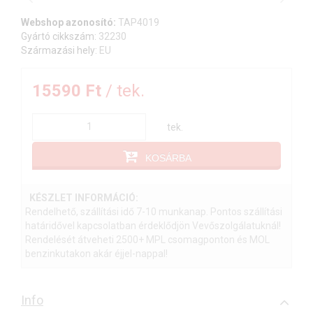
Webshop azonosító:
TAP4019
Gyártó cikkszám:
32230
Származási hely:
EU
15590 Ft
/ tek.
tek.
KOSÁRBA
KÉSZLET INFORMÁCIÓ:
Rendelhető, szállítási idő 7-10 munkanap. Pontos szállítási
határidővel kapcsolatban érdeklődjön Vevőszolgálatuknál!
Rendelését átveheti 2500+ MPL csomagponton és MOL
benzinkutakon akár éjjel-nappal!
Info