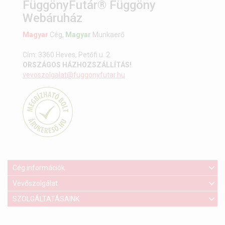
FüggönyFutár® Függöny
Webáruház
Magyar
Cég,
Magyar
Munkaerő
Cím: 3360 Heves, Petőfi u. 2.
ORSZÁGOS HÁZHOZSZÁLLÍTÁS!
vevoszolgalat@fuggonyfutar.hu
Cég információk
Vevőszolgálat
SZOLGÁLTATÁSAINK