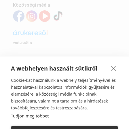
Közösségi média
Árukereső.hu
A webhelyen használt sütikről
Webáruházunkban bankkártyával is fizethet:
Cookie-kat használunk a webhely teljesítményével és
használatával kapcsolatos információk gyűjtésére és
elemzésére, a közösségi média funkcióinak
biztosítására, valamint a tartalom és a hirdetések
továbbfejlesztésére és testreszabására.
Tudjon meg többet
Webáruházunk az Ecommerce Hungary tagja.