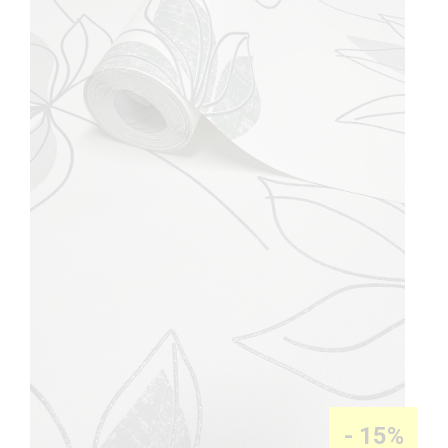
-
15%