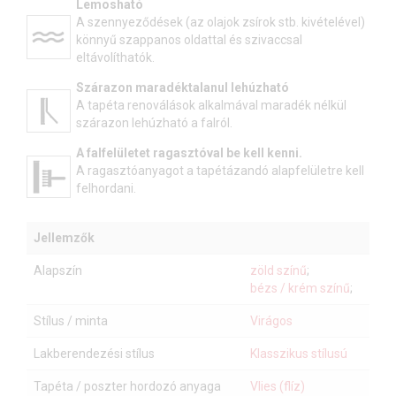
Lemosható
A szennyeződések (az olajok zsírok stb. kivételével)
könnyű szappanos oldattal és szivaccsal
eltávolíthatók.
Szárazon maradéktalanul lehúzható
A tapéta renoválások alkalmával maradék nélkül
szárazon lehúzható a falról.
A falfelületet ragasztóval be kell kenni.
A ragasztóanyagot a tapétázandó alapfelületre kell
felhordani.
Jellemzők
Alapszín
zöld színű
;
bézs / krém színű
;
Stílus / minta
Virágos
Lakberendezési stílus
Klasszikus stílusú
Tapéta / poszter hordozó anyaga
Vlies (flíz)