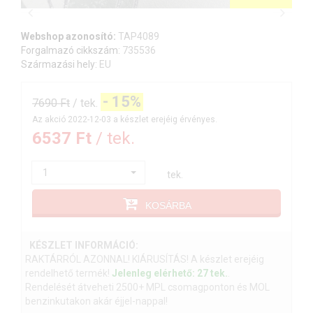
Webshop azonosító:
TAP4089
Forgalmazó cikkszám:
735536
Származási hely:
EU
-
15%
7690 Ft
/ tek.
Az akció 2022-12-03 a készlet erejéig érvényes.
6537 Ft
/ tek.
1
tek.
KOSÁRBA
KÉSZLET INFORMÁCIÓ:
RAKTÁRRÓL AZONNAL! KIÁRUSÍTÁS! A készlet erejéig
rendelhető termék!
Jelenleg elérhető: 27 tek.
.
Rendelését átveheti 2500+ MPL csomagponton és MOL
benzinkutakon akár éjjel-nappal!