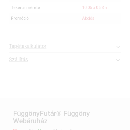
Tekercs mérete
10.05 x 0.53 m
Promóció
Akciós
Tapétakalkulátor
Szállítás
FüggönyFutár® Függöny
Webáruház