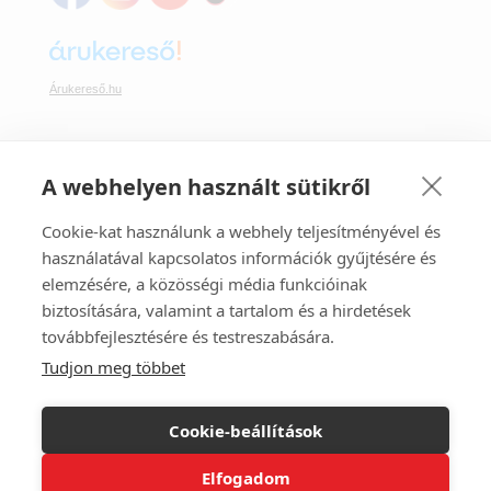
Árukereső.hu
A webhelyen használt sütikről
Webáruházunkban bankkártyával is fizethet:
Cookie-kat használunk a webhely teljesítményével és
használatával kapcsolatos információk gyűjtésére és
elemzésére, a közösségi média funkcióinak
biztosítására, valamint a tartalom és a hirdetések
továbbfejlesztésére és testreszabására.
Tudjon meg többet
Webáruházunk az Ecommerce Hungary tagja.
A FüggönyFutár ® regisztrált márkanév.
Cookie-beállítások
©
2008-2026. FüggönyFutár® Webáruház
Árvai Sándor Lajos e.v.
Elfogadom