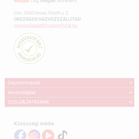
Magyar
Cég,
Magyar
Munkaerő
Cím: 3360 Heves, Petőfi u. 2.
ORSZÁGOS HÁZHOZSZÁLLÍTÁS!
vevoszolgalat@fuggonyfutar.hu
Cég információk
Vevőszolgálat
SZOLGÁLTATÁSAINK
Közösségi média