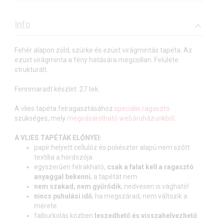
Info
Fehér alapon zöld, szürke és ezüst virágmintás tapéta. Az
ezüst virágminta a fény hatására megcsillan. Felülete
strukturált.
Fennmaradt készlet: 27 tek.
A vlies tapéta felragasztásához
speciális ragasztó
szükséges, mely
megvásárolható webáruházunkból
.
A VLIES TAPÉTÁK ELŐNYEI:
papír helyett cellulóz és poliészter alapú nem szőtt
textília a hordozója
egyszerűen felrakható,
csak a falat kell a ragasztó
anyaggal bekenni
, a tapétát nem
nem szakad, nem gyűrődik
, nedvesen is vágható!
nincs puhulási idő
, ha megszárad, nem változik a
mérete
falburkolás közben
leszedhető és visszahelyezhető
.