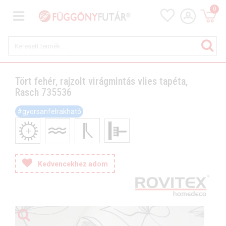
0
Tört fehér, rajzolt virágmintás vlies tapéta,
Rasch 735536
#gyorsanfelrakható
Kedvencekhez adom