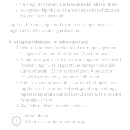
ha megunta szárazon,
maradék nélkül eltávolítható
aki egyszer kipróbálta, az a legközelebbi tapétázáskor
is ezt a típust választja!
Légáresztő képessége miatt minden helységre javasoljuk,
legyen az konyha, szoba, gyerekszoba.
Vlies tapéta felrakása - ennyire egyszerű:
Dekoratív, igényes falfelületeket mi magunk gyorsan
és egyszerűen tudunk létrehozni Vlies tapétával.
A falat a nagyon sűrűre (szinte pudingszerűre) kikevert
"speciál" vagy "vlies" ragasztóval vastagon bekenjük
egy tapétacsík + 20 cm szélességben. A ragasztót
célszerű szőrös teddy hengerrel felhordani.
Ebbe a ragasztómasszába szárazon fektetjük bele a
tapéta csíkot. Tapétázó kefével, gumihengerrel vagy
tapétázó lapáttal a csík közepéből a szélei felé haladva
felsimítjuk a falra.
Alul, felül a túllógó részeket levágjuk.
Jó színtartó
A fénnyel szembeni színtartás jó.