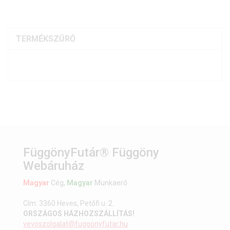
TERMÉKSZŰRŐ
FüggönyFutár® Függöny
Webáruház
Magyar
Cég,
Magyar
Munkaerő
Cím: 3360 Heves, Petőfi u. 2.
ORSZÁGOS HÁZHOZSZÁLLÍTÁS!
vevoszolgalat@fuggonyfutar.hu