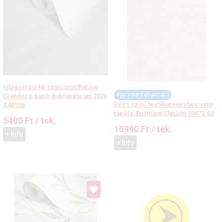
Világosszürke színű textilhatású
#gyorsanfelrakható
Grandeco papír-habtapéta uni 2026
Bézs színű textilhatású Vlies-vinyl
A48906
tapéta, Erismann Elysium 10473-02
5400
Ft
/ tek.
10990
Ft
/ tek.
+ Info
+ Info