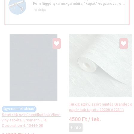
Fém függönykarnis-garnitúra, "kupak" végzáróval, e...
18 órája
Türkiz színű szórt mintás Grandeco
#gyorsanfelrakható
papír-hab tapéta 20206 A22311
Sötétkék színű textilhatású Vlies-
4500
Ft
/ tek.
vinyl tapéta, Erismann Elle
Decoration 4, 10444-08
+ Info