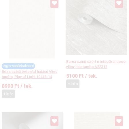
Barna színű szórt mintásGrandeco
#gyorsanfelrakható
vlies-hab tapéta A22312
Bézs színű betonfal hatású Vlies
5100
Ft
/ tek.
tapéta, Play of Light 10418-14
+ Info
8990
Ft
/ tek.
+ Info