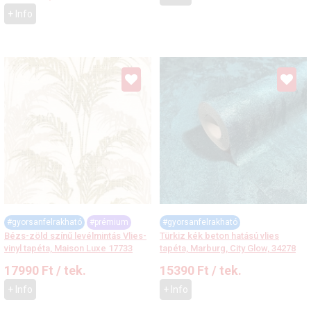
+ Info
#gyorsanfelrakható
#prémium
#gyorsanfelrakható
Bézs-zöld színű levélmintás Vlies-
Türkiz kék beton hatású vlies
vinyl tapéta, Maison Luxe 17733
tapéta, Marburg, City Glow, 34278
17990
Ft
/ tek.
15390
Ft
/ tek.
+ Info
+ Info