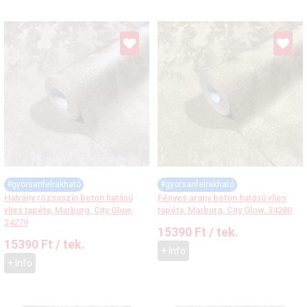
#gyorsanfelrakható
#gyorsanfelrakható
Halvány rózsaszín beton hatású
Fényes arany beton hatású vlies
vlies tapéta, Marburg, City Glow,
tapéta, Marburg, City Glow, 34280
34279
15390
Ft
/ tek.
15390
Ft
/ tek.
+ Info
+ Info