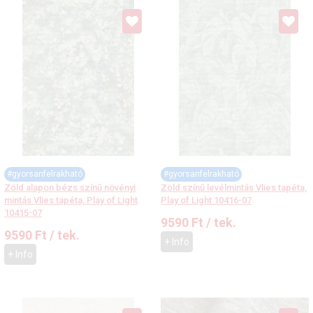
#gyorsanfelrakható
#gyorsanfelrakható
Zöld alapon bézs színű növényi
Zöld színű levélmintás Vlies tapéta,
mintás Vlies tapéta, Play of Light
Play of Light 10416-07
10415-07
9590
Ft
/ tek.
9590
Ft
/ tek.
+ Info
+ Info