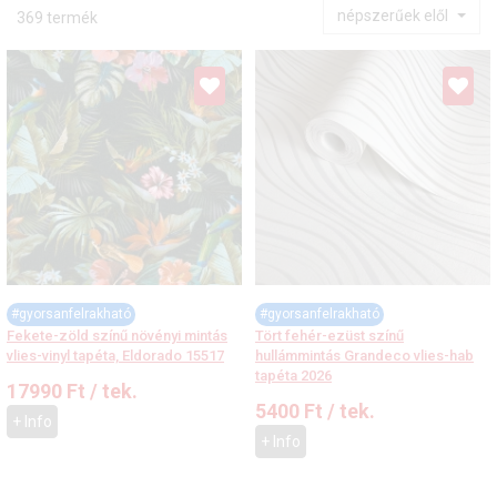
népszerűek elől
369 termék
#gyorsanfelrakható
#gyorsanfelrakható
Fekete-zöld színű növényi mintás
Tört fehér-ezüst színű
vlies-vinyl tapéta, Eldorado 15517
hullámmintás Grandeco vlies-hab
tapéta 2026
17990
Ft
/ tek.
5400
Ft
/ tek.
+ Info
+ Info