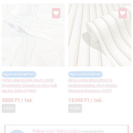
#gyorsanfelrakható
#gyorsanfelrakható
Fehér alapon kék-bézs színű
Bézs színű klasszikus fa
levélmintás Grandeco vlies-hab
lambériamintás vlies tapéta,
tapéta 2026 A74901
Marburg Botanica, 33957
5800
Ft
/ tek.
16390
Ft
/ tek.
+ Info
+ Info
Petra
innen: Békéscsaba
megvásárolta: