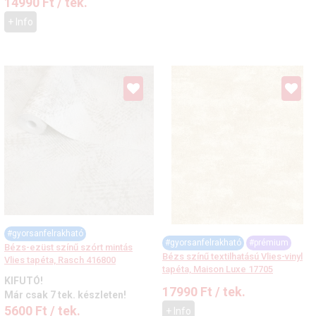
14990
Ft
/ tek.
+ Info
#gyorsanfelrakható
#gyorsanfelrakható
#prémium
Bézs-ezüst színű szórt mintás
Bézs színű textilhatású Vlies-vinyl
Vlies tapéta, Rasch 416800
tapéta, Maison Luxe 17705
KIFUTÓ!
17990
Ft
/ tek.
Már csak 7 tek. készleten!
5600
Ft
/ tek.
+ Info