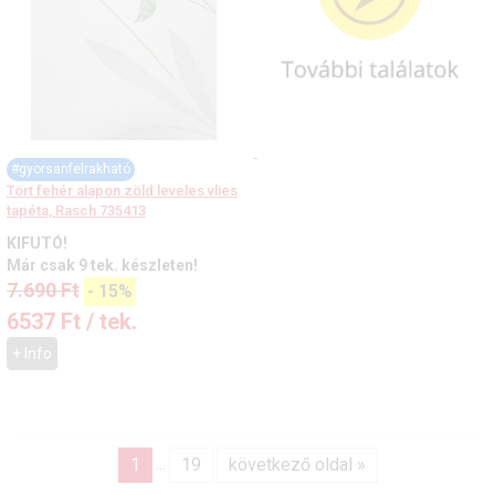
#gyorsanfelrakható
Tört fehér alapon zöld leveles vlies
tapéta, Rasch 735413
KIFUTÓ!
Már csak 9 tek. készleten!
7.690
Ft
-
15%
6537
Ft
/ tek.
+ Info
1
19
következő oldal »
...