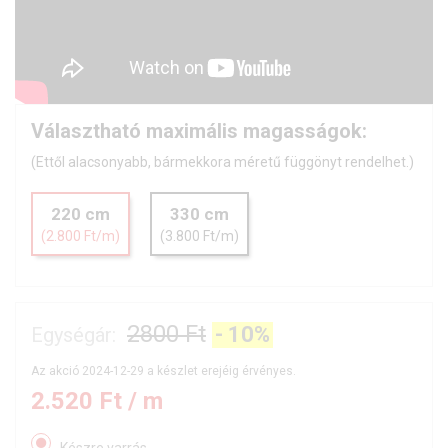
Választható maximális magasságok:
(Ettől alacsonyabb, bármekkora méretű függönyt rendelhet.)
220 cm
330 cm
(2.800 Ft/m)
(3.800 Ft/m)
2800 Ft
-
10
%
Egységár:
Az akció 2024-12-29 a készlet erejéig érvényes.
2.520
Ft / m
Készre varrás