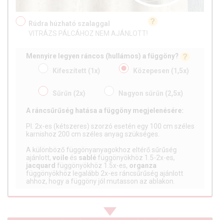
Rúdra húzható szalaggal
VITRÁZS PÁLCÁHOZ NEM AJÁNLOTT!
Mennyire legyen ráncos (hullámos) a függöny?
Kifeszített
(1x)
Közepesen
(1,5x)
Sűrűn
(2x)
Nagyon sűrűn
(2,5x)
A ráncsűrűség hatása a függöny megjelenésére:
Pl. 2x-es (kétszeres) szorzó esetén egy 100 cm széles
karnishoz 200 cm széles anyag szükséges.
A különböző függönyanyagokhoz eltérő sűrűség
ajánlott,
voile
és
sablé
függönyökhöz 1.5-2x-es,
jacquard
függönyökhöz 1.5x-es,
organza
függönyökhöz legalább 2x-es ráncsűrűség ajánlott
ahhoz, hogy a függöny jól mutasson az ablakon.