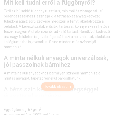
Mit kell tudni erről a függönyről?
Ekrü színű sablé függöny rusztikus, minimál és vintage stílusú
berendezésekhez.Használja ki a tetrasablet anyag kedvező
tulajdonságait: sűrű szövése megszűri a fényt, akadályozza a
belátást. A keresztszálak erősítik, tartóssá , könnyen kezelhetővé
teszik, nagyon Alul ólomzsinór ad kellő tartást. Rendkívül kedvező
ára nagy felületen is gazdaságossá teszi a használatát, iskolákba,
kollégiumokba is javasoljuk. Színe minden más színnel jól
harmonizál.
A minta nélküli anyagok univerzálisak,
jól passzolnak bármihez
A minta nélküli anyagokhoz bármilyen színben harmonizáló
mintás anyagot, tapétát remekül párosíthatunk.
Tovább olvasom
A bézs szín kellemes melegséggel
árasztja el szobánkat
Ez a meleg, természetes árnyalatú anyag remekül mutat
2
bármilyen térben, amit otthonos, meleg színekkel szeretnénk
Egységtömeg: 67 g/m
berendezni.
Anyagösszetétel: 100% poliészter