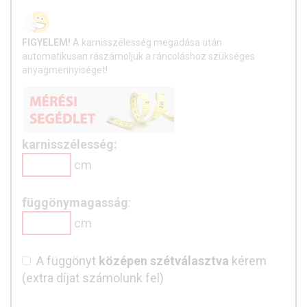
FIGYELEM!
A karnisszélesség megadása után
automatikusan rászámoljuk a ráncoláshoz szükséges
anyagmennyiséget!
karnisszélesség:
cm
függönymagasság
:
cm
A függönyt
középen szétválasztva
kérem
(extra díjat számolunk fel)