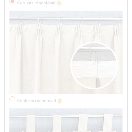
Ceruzás ráncolóval
Csokros ráncolóval