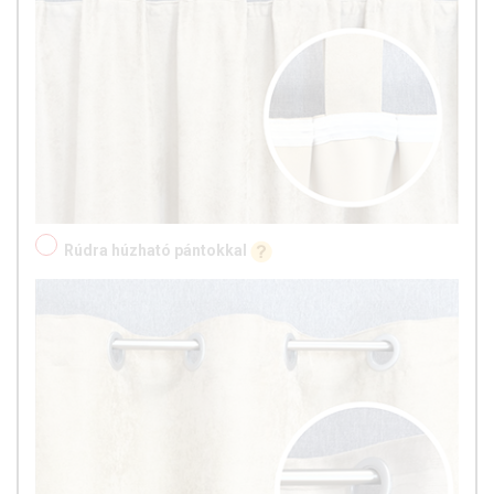
Rúdra húzható pántokkal