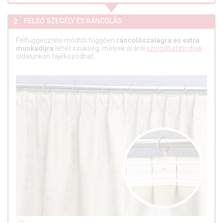
FELSŐ SZEGÉLY ÉS RÁNCOLÁS:
2
Felfüggesztési módtól függően
ráncolószalagra és extra
munkadíjra
lehet szükség, melyek áráról
szolgáltatási díjak
oldalunkon tájékozódhat.