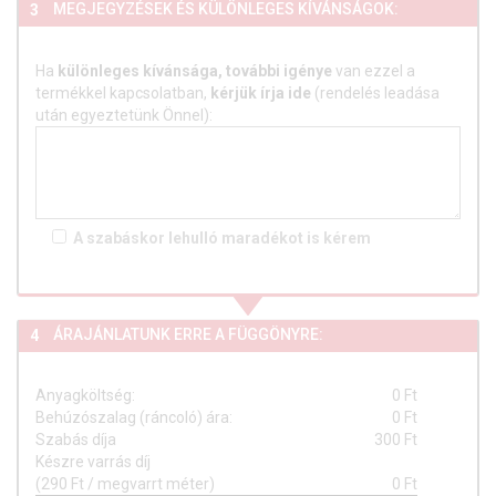
MEGJEGYZÉSEK ÉS KÜLÖNLEGES KÍVÁNSÁGOK:
3
Ha
különleges kívánsága, további igénye
van ezzel a
termékkel kapcsolatban,
kérjük írja ide
(rendelés leadása
után egyeztetünk Önnel):
A szabáskor lehulló
maradékot is
kérem
ÁRAJÁNLATUNK ERRE A FÜGGÖNYRE:
4
Anyagköltség:
0
Ft
Behúzószalag (ráncoló) ára:
0
Ft
Szabás díja
300 Ft
Készre varrás díj
(290 Ft / megvarrt méter)
0
Ft