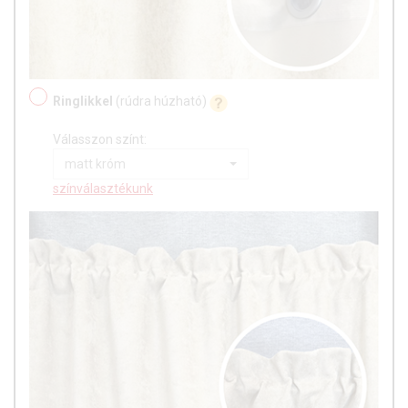
Ringlikkel
(rúdra húzható)
Válasszon színt:
matt króm
színválasztékunk