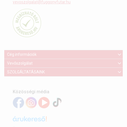
vevoszolgalat@fuggonyfutar.hu
Cég információk
Vevőszolgálat
SZOLGÁLTATÁSAINK
Közösségi média