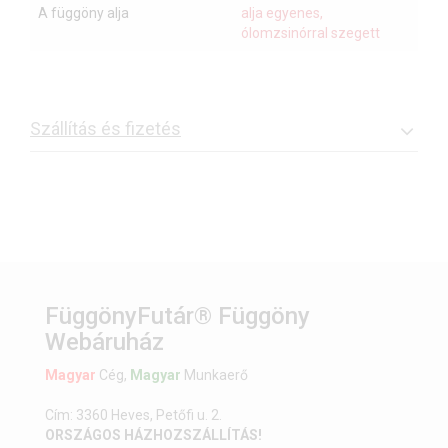
A függöny alja
alja egyenes,
ólomzsinórral szegett
Szállítás és fizetés
FüggönyFutár® Függöny
Webáruház
Magyar
Cég,
Magyar
Munkaerő
Cím: 3360 Heves, Petőfi u. 2.
ORSZÁGOS HÁZHOZSZÁLLÍTÁS!