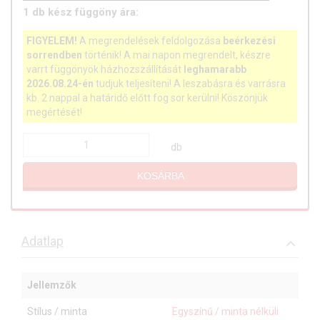
1
db
kész függöny ára:
FIGYELEM!
A megrendelések feldolgozása
beérkezési
sorrendben
történik! A mai napon megrendelt, készre
varrt függönyök házhozszállítását
leghamarabb
2026.08.24-én
tudjuk teljesíteni! A leszabásra és varrásra
kb. 2 nappal a határidő előtt fog sor kerülni! Köszönjük
megértését!
db
KOSÁRBA
Adatlap
Jellemzők
Stílus / minta
Egyszínű / minta nélküli