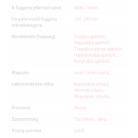
A függöny jellemző színe
bézs / krém
Fényáteresztő függöny
190-240 cm
méretkategória
Rendeltetés (helyiség)
Irodába ajánlott
;
Nappaliba ajánlott
;
Tizenéveseknek ajánlott
;
Hálószobába ajánlott
;
Konyhába ajánlott
;
Alapszín
bézs / krém színű
Lakberendezési stílus
Klasszikus stílusú
;
Minimál stílusú
;
Skandináv stílusú
;
Promóció
Akciós
Szinezettség
Tört fehér / ekrü
Anyag szövése
sablé