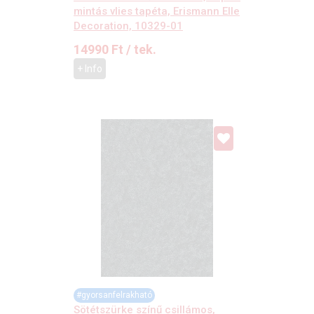
mintás vlies tapéta, Erismann Elle
Decoration, 10329-01
14990
Ft
/ tek.
+ Info
#gyorsanfelrakható
Sötétszürke színű csillámos,