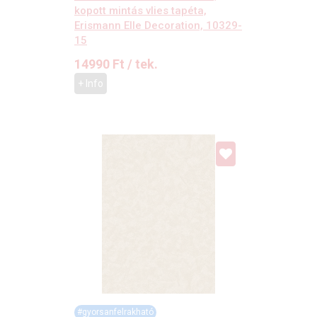
kopott mintás vlies tapéta,
Erismann Elle Decoration, 10329-
15
14990
Ft
/ tek.
+ Info
#gyorsanfelrakható