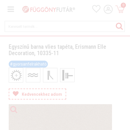
0
Egyszínű barna vlies tapéta, Erismann Elle
Decoration, 10335-11
#gyorsanfelrakható
Kedvencekhez adom