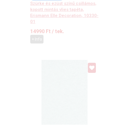
Szürke és ezüst színű csillámos,
kopott mintás vlies tapéta,
Erismann Elle Decoration, 10330-
01
14990
Ft
/ tek.
+ Info