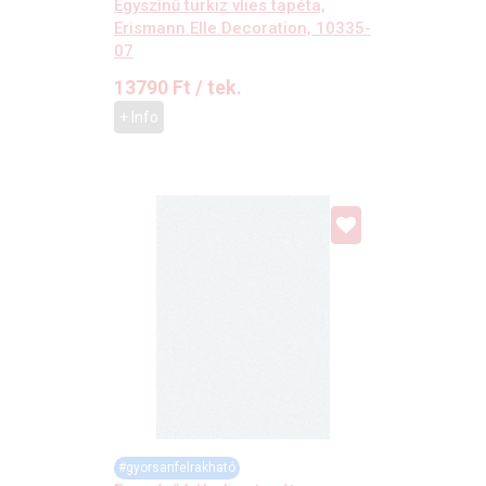
Egyszínű türkiz vlies tapéta,
Erismann Elle Decoration, 10335-
07
13790
Ft
/ tek.
+ Info
#gyorsanfelrakható