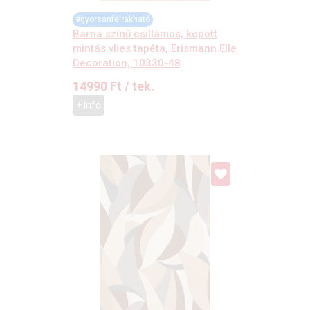
#gyorsanfelrakható
Barna színű csillámos, kopott
mintás vlies tapéta, Erismann Elle
Decoration, 10330-48
14990
Ft
/ tek.
+ Info