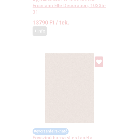
Erismann Elle Decoration, 10335-
31
13790
Ft
/ tek.
+ Info
#gyorsanfelrakható
Egyszínű barna vlies tapéta,