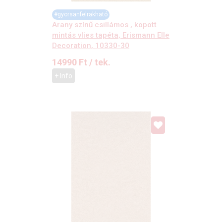
#gyorsanfelrakható
Arany színű csillámos , kopott
mintás vlies tapéta, Erismann Elle
Decoration, 10330-30
14990
Ft
/ tek.
+ Info