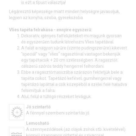
is ezt a típust választja!
Légáresztő képessége miatt minden helységre javasoljuk,
legyen az konyha, szoba, gyerekszoba.
Vlies tapéta felrakása - ennyire egyszerű:
Dekoratív, igényes falfelületeket mi magunk gyorsan
és egyszerűen tudunk létrehozni Vlies tapétával.
A falat a nagyon sűrűre (szinte pudingszerűre) kikevert
"speciál" vagy "vlies" ragasztóval vastagon bekenjük
egy tapétacsík + 20 cm szélességben. A ragasztót
célszerű szőrös teddy hengerrel felhordani.
Ebbe a ragasztómasszába szárazon fektetjük bele a
tapéta csíkot. Tapétázó kefével, gumihengerrel vagy
tapétázó lapáttal a csík közepéből a szélei felé haladva
felsimítjuk a falra.
Alul, felül a túllógó részeket levágjuk.
Jó színtartó
A fénnyel szembeni színtartás jó.
Lemosható
A szennyeződések (az olajok zsírok stb. kivételével)
könnyű szappanos oldattal és szivaccsal