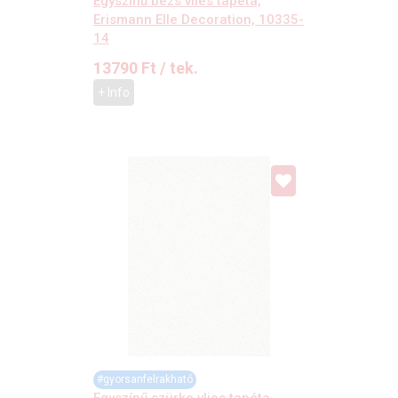
Egyszínű bézs vlies tapéta,
Erismann Elle Decoration, 10335-
14
13790
Ft
/ tek.
+ Info
#gyorsanfelrakható