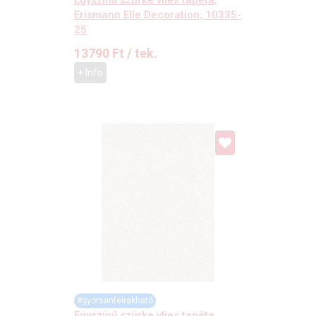
Egyszínű szürke vlies tapéta,
Erismann Elle Decoration, 10335-
25
13790
Ft
/ tek.
+ Info
#gyorsanfelrakható
Egyszínű szürke vlies tapéta,