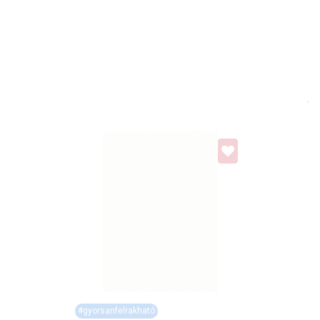
#gyorsanfelrakható