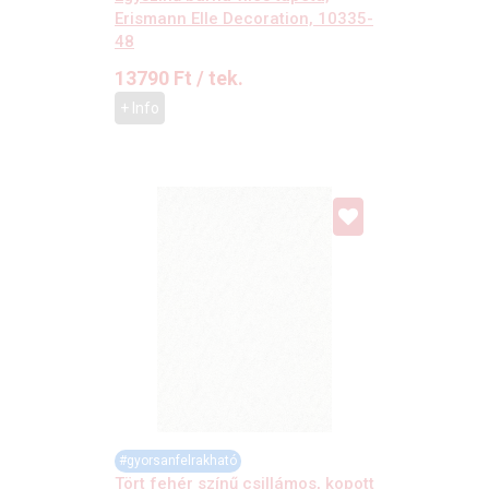
Erismann Elle Decoration, 10335-
48
13790
Ft
/ tek.
+ Info
#gyorsanfelrakható
Tört fehér színű csillámos, kopott