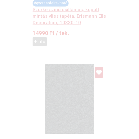
#gyorsanfelrakható
Szürke színű csillámos, kopott
mintás vlies tapéta, Erismann Elle
Decoration, 10330-10
14990
Ft
/ tek.
+ Info