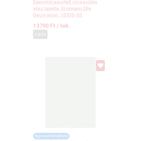
Egyszínű pasztell rózsaszínn
vlies tapéta, Erismann Elle
Decoration, 10335-05
13790
Ft
/ tek.
+ Info
#gyorsanfelrakható