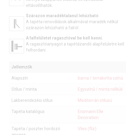
eltávolíthatók.
Szárazon maradéktalanul lehúzható
A tapéta renoválások alkalmával maradék nélkül
szárazon lehúzható a falról.
A falfelületet ragasztóval be kell kenni.
A ragasztóanyagot a tapétázandó alapfelületre kell
felhordani.
Jellemzők
Alapszín
barna / terrakotta színű
Stílus / minta
Egyszínű / minta nélküli
Lakberendezési stílus
Mediterrán stílusú
Tapéta katalógus
Erismann Elle
Decoration
Tapéta / poszter hordozó
Vlies (flíz)
anyaga