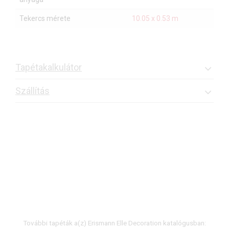
Tekercs mérete
10.05 x 0.53 m
Tapétakalkulátor
Szállítás
További tapéták a(z) Erismann Elle Decoration katalógusban: