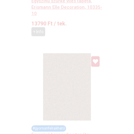
Egyszínű szürke vlies tapéta,
Erismann Elle Decoration, 10335-
10
13790
Ft
/ tek.
+ Info
#gyorsanfelrakható