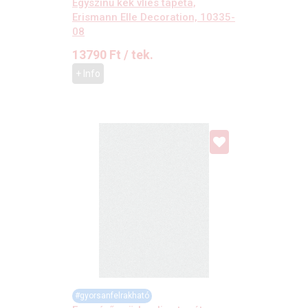
Egyszínű kék vlies tapéta,
Erismann Elle Decoration, 10335-
08
13790
Ft
/ tek.
+ Info
#gyorsanfelrakható