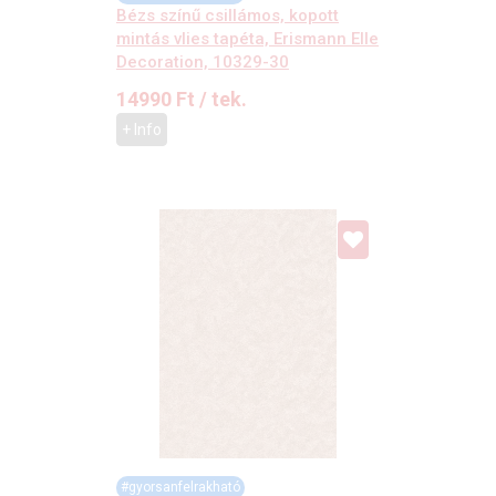
Bézs színű csillámos, kopott
mintás vlies tapéta, Erismann Elle
Decoration, 10329-30
14990
Ft
/ tek.
+ Info
#gyorsanfelrakható