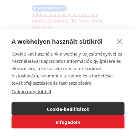
#gyorsanfelrakható
Többszínű növényi mintás vlies
tapéta, Erismann Elle Decoration,
10331-02
14990
Ft
/ tek.
A webhelyen használt sütikről
+ Info
Cookie-kat használunk a webhely teljesítményével és
használatával kapcsolatos információk gyűjtésére és
elemzésére, a közösségi média funkcióinak
biztosítására, valamint a tartalom és a hirdetések
továbbfejlesztésére és testreszabására.
Tudjon meg többet
Cookie-beállítások
Elfogadom