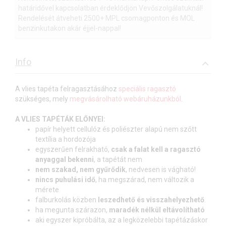
határidővel kapcsolatban érdeklődjön Vevőszolgálatuknál!
Rendelését átveheti 2500+ MPL csomagponton és MOL
benzinkutakon akár éjjel-nappal!
Info
A vlies tapéta felragasztásához
speciális ragasztó
szükséges, mely
megvásárolható webáruházunkból
.
A VLIES TAPÉTÁK ELŐNYEI:
papír helyett cellulóz és poliészter alapú nem szőtt
textília a hordozója
egyszerűen felrakható,
csak a falat kell a ragasztó
anyaggal bekenni
, a tapétát nem
nem szakad, nem gyűrődik
, nedvesen is vágható!
nincs puhulási idő
, ha megszárad, nem változik a
mérete
falburkolás közben
leszedhető és visszahelyezhető
.
ha megunta szárazon,
maradék nélkül eltávolítható
aki egyszer kipróbálta, az a legközelebbi tapétázáskor