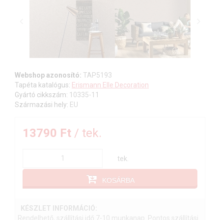
Webshop azonosító:
TAP5193
Tapéta katalógus:
Erismann Elle Decoration
Gyártó cikkszám:
10335-11
Származási hely:
EU
13790 Ft
/ tek.
tek.
KOSÁRBA
KÉSZLET INFORMÁCIÓ:
Rendelhető, szállítási idő 7-10 munkanap. Pontos szállítási