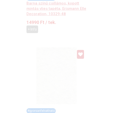
Barna színű csillámos, kopott
mintás vlies tapéta, Erismann Elle
Decoration, 10329-48
14990
Ft
/ tek.
+ Info
#gyorsanfelrakható