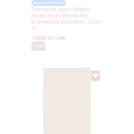
#gyorsanfelrakható
Sötétszürke színű csillámos,
kopott mintás vlies tapéta,
Erismann Elle Decoration, 10330-
15
14990
Ft
/ tek.
+ Info