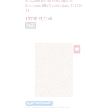
Egyszínű barna vlies tapéta,
Erismann Elle Decoration, 10335-
11
13790
Ft
/ tek.
+ Info
#gyorsanfelrakható