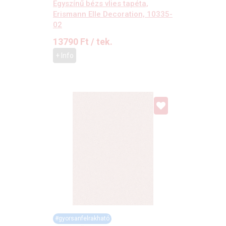
Egyszínű bézs vlies tapéta,
Erismann Elle Decoration, 10335-
02
13790
Ft
/ tek.
+ Info
#gyorsanfelrakható