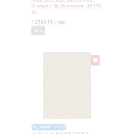
Erismann Elle Decoration, 10335-
26
13790
Ft
/ tek.
+ Info
#gyorsanfelrakható
Egyszínű arany vlies tapéta,