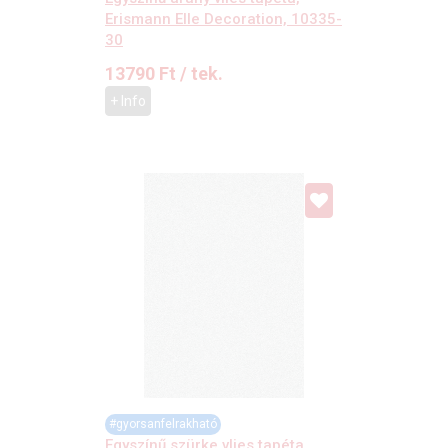
Erismann Elle Decoration, 10335-
30
13790
Ft
/ tek.
+ Info
#gyorsanfelrakható
Egyszínű szürke vlies tapéta,